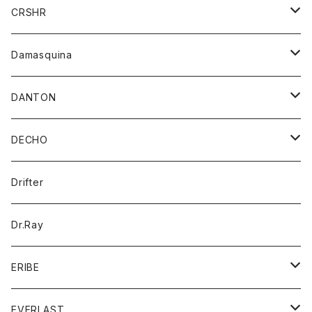
シャツ
ジャケット
ジャケット
CRSHR
バンダナ
トレーナー
スカート
ワンピース
キャップ
Damasquina
ネクタイ
パーカー
チュニック
ブラウス
ウォレット
DANTON
帽子
ベスト
Tシャツ
カードケース
アウター
DECHO
ポロシャツ
パーカー
コート
バッグ
アクセサリー
帽子
Drifter
ロングスリーブTシャツ
ワンピース
ジャケット
バッグ
キッズ
Dr.Ray
ボトム
ダウンジャケット
シャツ
グッズ
ERIBE
ジャケット
ダウンベスト
Tシャツ
帽子
トップス
ニット
EVERLAST