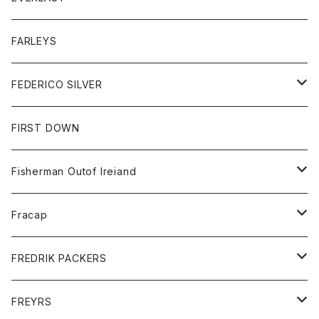
ベスト
ベスト
シャツ
ボトム
トップス
FARLEYS
フリース
セーター
ショートパンツ
ジャケット
レディース
ボトム
FEDERICO SILVER
Tシャツ
パンツ
スエットシャツ
コート
スエットパンツ
グッズ
アクセサリー
FIRST DOWN
トレーナー
ロングスリーブTシャツ
ジャケット
帽子
Fisherman Outof Ireiand
ポロシャツ
シャツ
ニット
Fracap
ショートパンツ
グッズ
FREDRIK PACKERS
ダウンジャケット
靴
アクセサリー
FREYRS