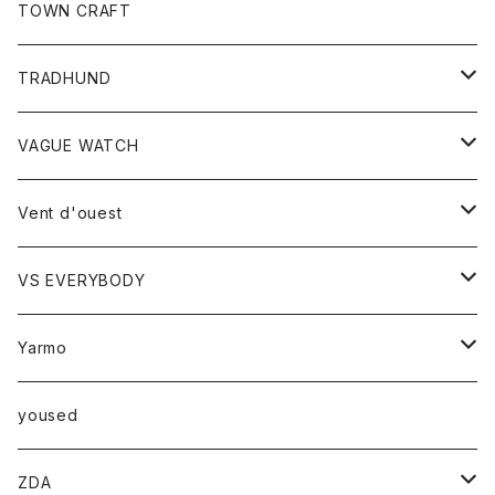
トップス
TOWN CRAFT
レディース
TRADHUND
カットソー
セーター
VAGUE WATCH
ベスト
時計
Vent d'ouest
ボトム
VS EVERYBODY
スカート
トップス
トップス
Yarmo
パンツ
ベスト
Ｔシャツ
アウター
yoused
コート
小物
ZDA