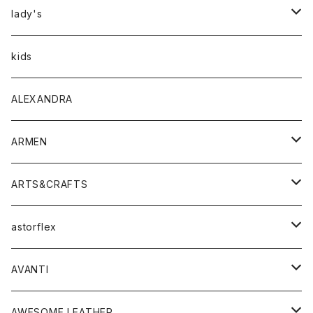
アウター
lady's
トップス
アウター
kids
Tシャツ
ボトムス
トップス
ALEXANDRA
シャツ
Tシャツ・カットソー
ボトムス
ARMEN
ニット・セーター
シャツ・ブラウス
パンツ
ワンピース・オールインワン
アウター
ARTS&CRAFTS
スウェット・パーカー
ニット・セーター
スカート
コート
バッグ
トップス
アクセサリー
astorflex
タンクトップ
パーカー・スウェット
ジャケット
ベスト
ウォレット
シューズ
ワンピース
グッズ
AVANTI
タンクトップ・キャミソール
シャツ
バッグ
靴
アクセサリー
ボトム
シャツ
AWESOME LEATHER