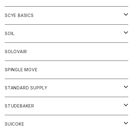
ベスト
Tシャツ
パーカー
靴
Tシャツ
アウター
SCYE BASICS
ロングスリーブＴシャツ
ボトム
カーディガン
トップス
グッズ
ボトム
SOIL
ワンピース
コート
Tシャツ
ネクタイ
ジーンズ
ボトム
アクセサリー
トップス
靴
SOLOVAIR
ジャケット
トレーナー
グローブ
チノパン
ショートパンツ
ポロシャツ
レディース
トップス
靴
ワンピース
SPINGLE MOVE
パーカー
パーカー
ストール
スカート
ベスト
スカート
カットソー
アクセサリー
ボトム
トップス
STANDARD SUPPLY
ロングスリーブTシャツ
パンツ
ジャケット
Tシャツ
カーディガン
バック
ショートパンツ
カットソー
レディース
ボトム
財布
STUDEBAKER
Tシャツ
パーカー
ジャケット
パンツ
カットソー
パンツ
バッグ
アクセサリー
SUICOKE