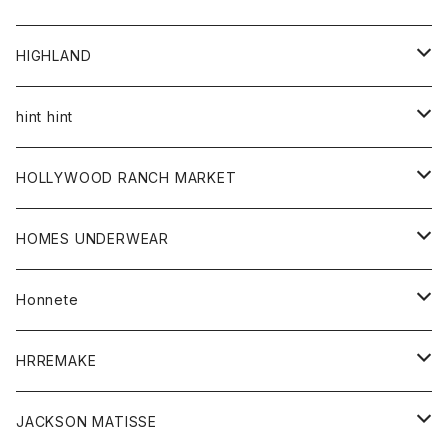
アウター
HIGHLAND
ジャケット
トップス
帽子
hint hint
シャツ
ボトム
ストール
HOLLYWOOD RANCH MARKET
カーディガン
グッズ
アウター
HOMES UNDERWEAR
Tシャツ
帽子
カーディガン
アクセサリー
アウター
Honnete
コート
ウォレット
カーディガン
キッズ
キッズ
ブラウス
HRREMAKE
ジャケット
ストール
コート
Tシャツ
Tシャツ
グッズ
グッズ
ワンピース
バック
JACKSON MATISSE