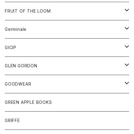
ダウンベスト
バッグ
サングラス
FRUIT OF THE LOOM
Tシャツ
アウター
Germinale
ボトム
パーカー
グッズ
靴
GICIP
ネクタイ
サンダル
トップス
トップス
GLEN GORDON
チーフ
シャツ
Tシャツ
ボトム
グッズ
GOODWEAR
タンクトップ
ショートパンツ
手袋
レディース
トップス
GREEN APPLE BOOKS
Tシャツ
スカート
スカート
Tシャツ
GRIFFE
トレーナー