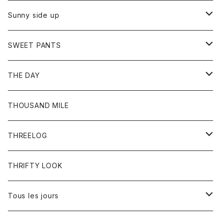
シャツ
カーディガン
オーバーオール
ブレスレット
ブーツ
Sunny side up
セーター
グローブ
リング
サンダル
アウター
SWEET PANTS
Tシャツ
Tシャツ
Ｇジャン
ボトム
ボトム
THE DAY
シャツ
ジーンズ
ショートパンツ
トップス
THOUSAND MILE
ボトム
Tシャツ
THREELOG
ワンピース
トップス
THRIFTY LOOK
コート
Tシャツ
Tous les jours