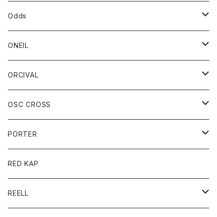
パーカー
パーカー
バック
ベルト
シャツ
ストール/マフラー
スエット
ショートパンツ
シャツ
レディース
ボトム
ボトム
Odds
ベスト
帽子
Tシャツ
帽子
フーディ
パンツ
シャツジャケット
シャツ
ショートパンツ
ショートパンツ
レディース
帽子
ONEIL
トレーナー
セーター
Tシャツ
ジーンズ
パンツ
ボトム
スカート
ORCIVAL
ベスト
Tシャツ
ボトム
パンツ
アウター
OSC CROSS
トレーナー
コート
アクセサリー
ダウンジャケット
PORTER
ベスト
ジャケット
バッグ
キッズ
カードホルダー
RED KAP
ロングスリーブＴシャツ
ダウンベスト
Tシャツ
グッズ
キーホルダー
REELL
パーカー