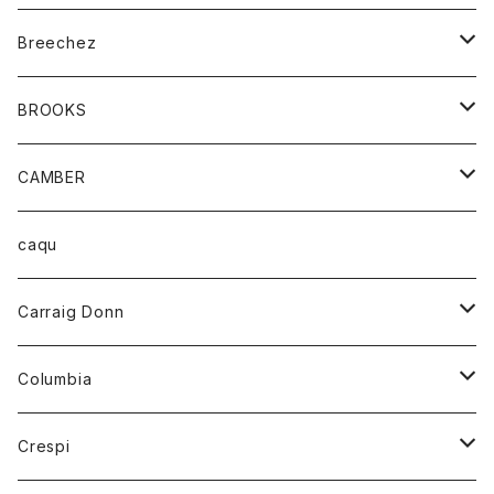
ジャケット
ベルト
Tシャツ
グッズ
Breechez
ダウンベスト
アンダーウェアー
トップス
シャツ
BROOKS
パーカー
カードホルダー
カーディガン
ボトム
グッズ
CAMBER
ブレザー
キーホルダー
ジャケット
オーバーオール
靴
レディース
トップス
caqu
靴
シャツ
ショートパンツ
オーバーオール
ハーフスリーブTシャツ
Carraig Donn
財布
セーター
ジーンズ
カーディガン
ニット
Columbia
ストール/マフラー
タンクトップ
スカート
コート
アウター
Crespi
チーフ
Tシャツ
パンツ