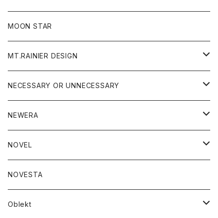
ジャケット
フリース
パンツ
帽子
MOON STAR
ニット
MT.RAINIER DESIGN
ブラウス
アウター
NECESSARY OR UNNECESSARY
コート
アクセサリー
アウター
NEWERA
ジャケット
バッグ
コート
グッズ
アクセサリー
帽子
NOVEL
ダウンジャケット
ジャケット
ウォレット
バッグ
トップス
グッズ
トップス
NOVESTA
ダウンベスト
ダウン
靴
ブレスレット
ジャケット
靴
カットソー
ボトム
トップス
ボトム
Oblekt