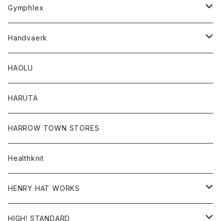
Tシャツ
Gymphlex
ロングスリーブTシャツ
アウター
Handvaerk
カーディガン
トップス
トップス
HAOLU
コート
シャツ
Tシャツ
レディース
HARUTA
ダウンジャケツト
スウェット
ロンTEE
カーディガン
ボトム
HARROW TOWN STORES
ダウンベスト
ダウンベスト
スエット
コート
パンツ
Healthknit
ジャケット
Ｔシャツ
Ｔシャツ
HENRY HAT WORKS
ワンピース
帽子
HIGH! STANDARD