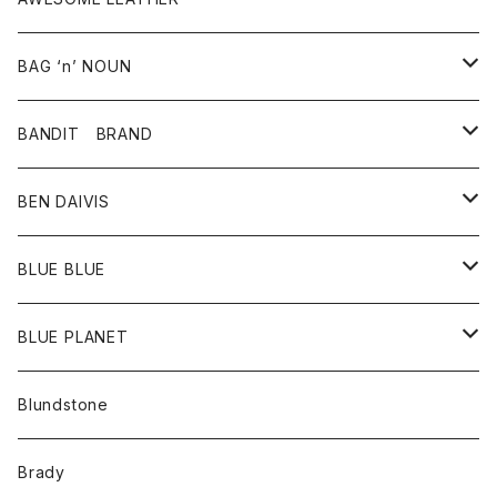
スカート
その他雑貨
グッズ
アウター
BAG ‘n’ NOUN
パンツ
靴
革ジャケット
アクセサリー
BANDIT BRAND
バッグ
トップス
BEN DAIVIS
ポーチ
Ｔシャツ
ポトム
BLUE BLUE
パンツ
アウター
BLUE PLANET
カーディガン
アクセサリー
サングラス
Blundstone
コート
バッグ
キッズ
Brady