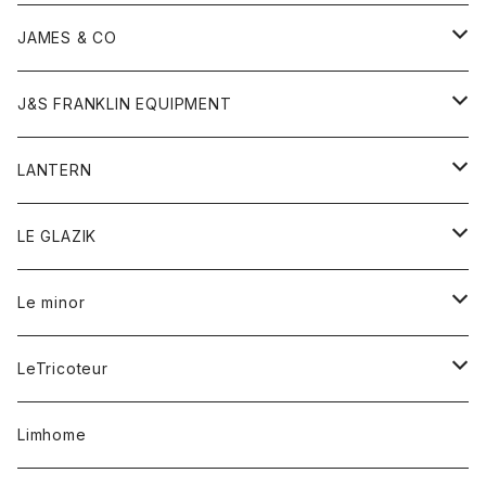
ダウンベスト
ネックレス
ジャケット
ロンパース
アンダーウェア
靴
トップス
トップス
キッズ
Tシャツ
JAMES & CO
パーカー
バッグ
ダウンベスト
靴
ストール
カーディガン
カットソー
トレーナー
ボトム
ボトム
トップス
帽子
ボトム
J&S FRANKLIN EQUIPMENT
ブレザー
ブレスレット
パーカー
グローブ
バンダナ
ジャケット
シャツ
オーバーオール
オーバーオール
Gジャケット
レディース
レディース
帽子
アウター
LANTERN
フリース
ベルト
ストール/マフラー
帽子
シャツ
セーター
ショートパンツ
ショートパンツ
スウェット
アウター
オーバーオール
ワンピース
アウター
LE GLAZIK
マフラー
バック
スウェットシャツ
Tシャツ
ジーンズ
スカート
カーディガン
シャツ
ワンピース
Tシャツ
レディース
Le minor
リング
帽子
ストレッチフライス
トレーナー
スウェットパンツ
パンツ
コート
コート
ボトム
LeTricoteur
バンダナ
セーター
ベスト
スカート
シャツ
シャツ
スカート
レディース
カーディガン
Limhome
タンクトップ
パンツ
スウェット