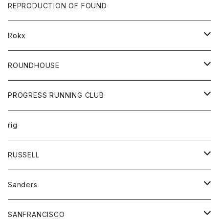
帽子
靴
トップス
財布
パンツ
REPRODUCTION OF FOUND
ロングスリーブカットソー
バック
カットソー
ショートパンツ
ボトムス
バック
Rokx
帽子
カーディガン
ショートパンツ
レディース
ボトム
ROUNDHOUSE
シャツ
パンツ
カットソー
エプロン
PROGRESS RUNNING CLUB
セーター
コート
キッズ
トップス
rig
Tシャツ
ジャケット
オーバーオール
Tシャツ
ボトム
グッズ
RUSSELL
トレーナー
シャツ
ペインターパンツ
帽子
アウター
Sanders
ニット
セーター
コート
スカート
グッズ
SANFRANCISCO