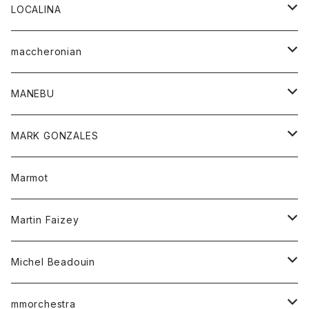
ジャケット
パンツ
アウター
トップス
LOCALINA
Tシャツ
スカート
スカート
カットソー
シャツ
ロングスリーブテーシャツ
maccheronian
トレーナー
セーター
ニット
シャツ
靴
MANEBU
パーカー
チュニック
ボトム
スカート
靴
MARK GONZALES
ハーフスリーブTシャツ
Tシャツ
ワンピース
ボトム
トップス
Marmot
ブラウス
ボトム
Tシャツ
ワンピース
Tシャツ
Martin Faizey
ベスト
ワンピース
ベルト
Michel Beadouin
ポロシャツ
トップス
mmorchestra
ロングスリーブTシャツ