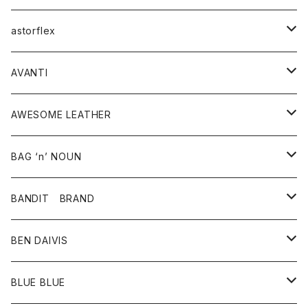
スウェット・パーカー
ニット・セーター
スカート
コート
バッグ
トップス
アクセサリー
astorflex
タンクトップ
パーカー・スウェット
ジャケット
ベスト
ウォレット
シューズ
ワンピース
グッズ
AVANTI
タンクトップ・キャミソール
シャツ
バッグ
靴
アクセサリー
ボトム
シャツ
AWESOME LEATHER
スカート
その他雑貨
グッズ
アウター
BAG ‘n’ NOUN
パンツ
靴
革ジャケット
アクセサリー
BANDIT BRAND
バッグ
トップス
BEN DAIVIS
ポーチ
Ｔシャツ
ポトム
BLUE BLUE