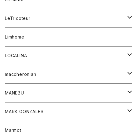
リング
帽子
ストレッチフライス
トレーナー
スウェットパンツ
パンツ
コート
コート
ボトム
LeTricoteur
バンダナ
セーター
ベスト
スカート
シャツ
シャツ
スカート
レディース
カーディガン
Limhome
タンクトップ
パンツ
スウェット
ジャケット
パンツ
アウター
トップス
LOCALINA
Tシャツ
スカート
スカート
カットソー
シャツ
ロングスリーブテーシャツ
maccheronian
トレーナー
セーター
ニット
シャツ
靴
MANEBU
パーカー
チュニック
ボトム
スカート
靴
MARK GONZALES
ハーフスリーブTシャツ
Tシャツ
ワンピース
ボトム
トップス
Marmot
ブラウス
ボトム