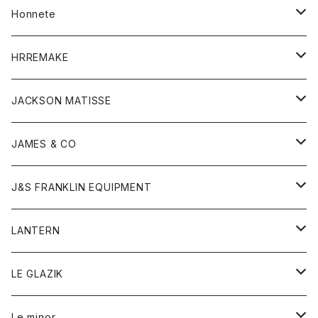
Tシャツ
帽子
カーディガン
アクセサリー
アウター
Honnete
コート
ウォレット
カーディガン
キッズ
キッズ
ブラウス
HRREMAKE
ジャケット
ストール
コート
Tシャツ
Tシャツ
グッズ
グッズ
ワンピース
バック
JACKSON MATISSE
ダウンベスト
ネックレス
ジャケット
ロンパース
アンダーウェア
靴
トップス
トップス
キッズ
Tシャツ
JAMES & CO
パーカー
バッグ
ダウンベスト
靴
ストール
カーディガン
カットソー
トレーナー
ボトム
ボトム
トップス
帽子
ボトム
J&S FRANKLIN EQUIPMENT
ブレザー
ブレスレット
パーカー
グローブ
バンダナ
ジャケット
シャツ
オーバーオール
オーバーオール
Gジャケット
レディース
レディース
帽子
アウター
LANTERN
フリース
ベルト
ストール/マフラー
帽子
シャツ
セーター
ショートパンツ
ショートパンツ
スウェット
アウター
オーバーオール
ワンピース
アウター
LE GLAZIK
マフラー
バック
スウェットシャツ
Tシャツ
ジーンズ
スカート
カーディガン
シャツ
ワンピース
Tシャツ
レディース
Le minor