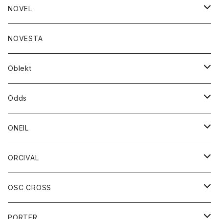
ジャケット
バッグ
コート
グッズ
アクセサリー
帽子
NOVEL
ダウンジャケット
ジャケット
ウォレット
バッグ
トップス
グッズ
トップス
NOVESTA
ダウンベスト
ダウン
靴
ブレスレット
ジャケット
靴
カットソー
ボトム
トップス
ボトム
Oblekt
パーカー
パーカー
バック
ベルト
シャツ
ストール/マフラー
スエット
ショートパンツ
シャツ
レディース
ボトム
ボトム
Odds
ベスト
帽子
Tシャツ
帽子
フーディ
パンツ
シャツジャケット
シャツ
ショートパンツ
ショートパンツ
レディース
帽子
ONEIL
トレーナー
セーター
Tシャツ
ジーンズ
パンツ
ボトム
スカート
ORCIVAL
ベスト
Tシャツ
ボトム
パンツ
アウター
OSC CROSS
トレーナー
コート
アクセサリー
ダウンジャケット
PORTER