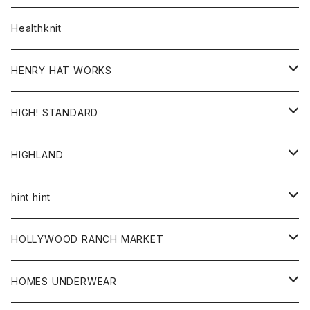
ダウンベスト
ダウンベスト
スエット
コート
パンツ
Healthknit
ジャケット
Ｔシャツ
Ｔシャツ
HENRY HAT WORKS
ワンピース
帽子
HIGH! STANDARD
アウター
HIGHLAND
ジャケット
トップス
帽子
hint hint
シャツ
ボトム
ストール
HOLLYWOOD RANCH MARKET
カーディガン
グッズ
アウター
HOMES UNDERWEAR