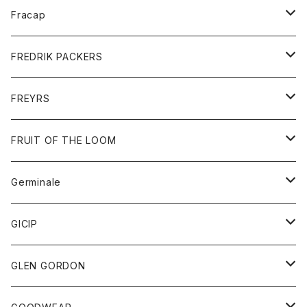
ポロシャツ
シャツ
ニット
Fracap
ショートパンツ
グッズ
FREDRIK PACKERS
ダウンジャケット
靴
アクセサリー
FREYRS
ダウンベスト
バッグ
サングラス
FRUIT OF THE LOOM
Tシャツ
アウター
Germinale
ボトム
パーカー
グッズ
靴
GICIP
ネクタイ
サンダル
トップス
トップス
GLEN GORDON
チーフ
シャツ
Tシャツ
ボトム
グッズ