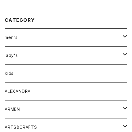
CATEGORY
men's
アウター
lady's
トップス
アウター
kids
Tシャツ
ボトムス
トップス
ALEXANDRA
シャツ
Tシャツ・カットソー
ボトムス
ARMEN
ニット・セーター
シャツ・ブラウス
パンツ
ワンピース・オールインワン
アウター
ARTS&CRAFTS