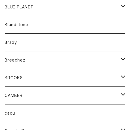
パンツ
アウター
BLUE PLANET
カーディガン
アクセサリー
サングラス
Blundstone
コート
バッグ
キッズ
Brady
ジャケット
ベルト
Tシャツ
グッズ
Breechez
ダウンベスト
アンダーウェアー
トップス
シャツ
BROOKS
パーカー
カードホルダー
カーディガン
ボトム
グッズ
CAMBER
ブレザー
キーホルダー
ジャケット
オーバーオール
靴
レディース
トップス
caqu
靴
シャツ
ショートパンツ
オーバーオール
ハーフスリーブTシャツ