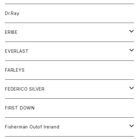
ワンピース
ジャケット
バッグ
キッズ
Dr.Ray
ボトム
ダウンジャケット
シャツ
グッズ
ERIBE
ジャケット
ダウンベスト
Tシャツ
帽子
トップス
ニット
EVERLAST
ベスト
ベスト
シャツ
ボトム
トップス
FARLEYS
フリース
セーター
ショートパンツ
ジャケット
レディース
ボトム
FEDERICO SILVER
Tシャツ
パンツ
スエットシャツ
コート
スエットパンツ
グッズ
アクセサリー
FIRST DOWN
トレーナー
ロングスリーブTシャツ
ジャケット
帽子
Fisherman Outof Ireiand