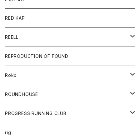
ベスト
ジャケット
バッグ
キッズ
カードホルダー
RED KAP
ロングスリーブＴシャツ
ダウンベスト
Tシャツ
グッズ
キーホルダー
REELL
パーカー
帽子
靴
トップス
財布
パンツ
REPRODUCTION OF FOUND
ロングスリーブカットソー
バック
カットソー
ショートパンツ
ボトムス
バック
Rokx
帽子
カーディガン
ショートパンツ
レディース
ボトム
ROUNDHOUSE
シャツ
パンツ
カットソー
エプロン
PROGRESS RUNNING CLUB
セーター
コート
キッズ
トップス
rig