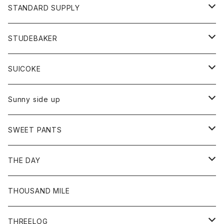
パーカー
ストール
スカート
ベスト
スカート
カットソー
アクセサリー
ボトム
トップス
STANDARD SUPPLY
ロングスリーブTシャツ
パンツ
ジャケット
Tシャツ
カーディガン
バック
ショートパンツ
カットソー
レディース
ボトム
財布
STUDEBAKER
Tシャツ
パーカー
ジャケット
パンツ
カットソー
パンツ
バッグ
アクセサリー
SUICOKE
シャツ
カーディガン
オーバーオール
ブレスレット
ブーツ
Sunny side up
セーター
グローブ
リング
サンダル
アウター
SWEET PANTS
Tシャツ
Tシャツ
Ｇジャン
ボトム
ボトム
THE DAY
シャツ
ジーンズ
ショートパンツ
トップス
THOUSAND MILE
ボトム
Tシャツ
THREELOG