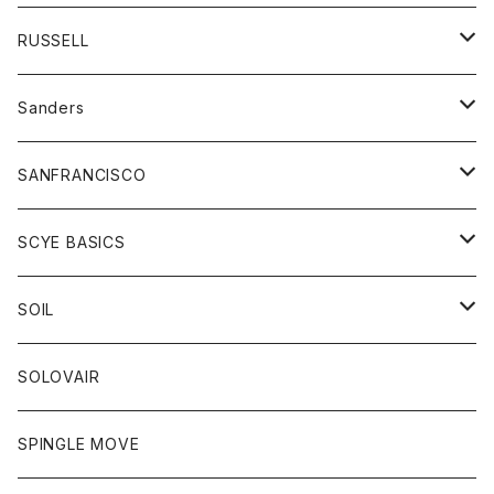
Tシャツ
ジャケット
オーバーオール
Tシャツ
ボトム
グッズ
RUSSELL
トレーナー
シャツ
ペインターパンツ
帽子
アウター
Sanders
ニット
セーター
コート
スカート
グッズ
SANFRANCISCO
ベスト
Tシャツ
パーカー
靴
Tシャツ
アウター
SCYE BASICS
ロングスリーブＴシャツ
ボトム
カーディガン
トップス
グッズ
ボトム
SOIL
ワンピース
コート
Tシャツ
ネクタイ
ジーンズ
ボトム
アクセサリー
トップス
靴
SOLOVAIR
ジャケット
トレーナー
グローブ
チノパン
ショートパンツ
ポロシャツ
レディース
トップス
靴
ワンピース
SPINGLE MOVE
パーカー