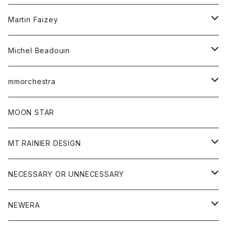
Tシャツ
ワンピース
Tシャツ
Martin Faizey
ベスト
ワンピース
ベルト
Michel Beadouin
ポロシャツ
トップス
mmorchestra
ロングスリーブTシャツ
ジャケット
フリース
パンツ
帽子
MOON STAR
ニット
MT.RAINIER DESIGN
ブラウス
アウター
NECESSARY OR UNNECESSARY
コート
アクセサリー
アウター
NEWERA