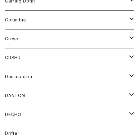
Carraig Donn
財布
セーター
ジーンズ
カーディガン
ニット
Columbia
ストール/マフラー
タンクトップ
スカート
コート
アウター
Crespi
チーフ
Tシャツ
パンツ
シャツ
ジャケット
ジャケット
CRSHR
バンダナ
トレーナー
スカート
ワンピース
キャップ
Damasquina
ネクタイ
パーカー
チュニック
ブラウス
ウォレット
DANTON
帽子
ベスト
Tシャツ
カードケース
アウター
DECHO
ポロシャツ
パーカー
コート
バッグ
アクセサリー
帽子
Drifter
ロングスリーブTシャツ