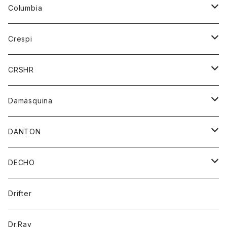
ジーンズ
カーディガン
ニット
Columbia
ストール/マフラー
タンクトップ
スカート
コート
アウター
Crespi
チーフ
Tシャツ
パンツ
シャツ
ジャケット
ジャケット
CRSHR
バンダナ
トレーナー
スカート
ワンピース
キャップ
Damasquina
ネクタイ
パーカー
チュニック
ブラウス
ウォレット
DANTON
帽子
ベスト
Tシャツ
カードケース
アウター
DECHO
ポロシャツ
パーカー
コート
バッグ
アクセサリー
帽子
Drifter
ロングスリーブTシャツ
ワンピース
ジャケット
バッグ
キッズ
Dr.Ray