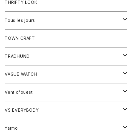
トップス
THRIFTY LOOK
コート
Tシャツ
Tous les jours
トップス
TOWN CRAFT
レディース
TRADHUND
カットソー
セーター
VAGUE WATCH
ベスト
時計
Vent d'ouest
ボトム
VS EVERYBODY
スカート
トップス
トップス
Yarmo