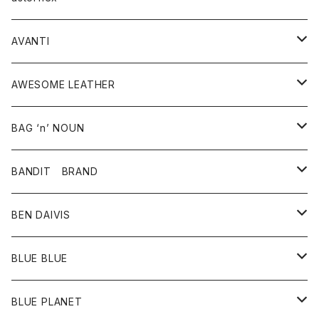
タンクトップ
パーカー・スウェット
ジャケット
ベスト
ウォレット
シューズ
ワンピース
グッズ
AVANTI
タンクトップ・キャミソール
シャツ
バッグ
靴
アクセサリー
ボトム
シャツ
AWESOME LEATHER
スカート
その他雑貨
グッズ
アウター
BAG ‘n’ NOUN
パンツ
靴
革ジャケット
アクセサリー
BANDIT BRAND
バッグ
トップス
BEN DAIVIS
ポーチ
Ｔシャツ
ポトム
BLUE BLUE
パンツ
アウター
BLUE PLANET