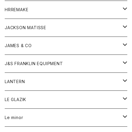
コート
ウォレット
カーディガン
キッズ
キッズ
ブラウス
HRREMAKE
ジャケット
ストール
コート
Tシャツ
Tシャツ
グッズ
グッズ
ワンピース
バック
JACKSON MATISSE
ダウンベスト
ネックレス
ジャケット
ロンパース
アンダーウェア
靴
トップス
トップス
キッズ
Tシャツ
JAMES & CO
パーカー
バッグ
ダウンベスト
靴
ストール
カーディガン
カットソー
トレーナー
ボトム
ボトム
トップス
帽子
ボトム
J&S FRANKLIN EQUIPMENT
ブレザー
ブレスレット
パーカー
グローブ
バンダナ
ジャケット
シャツ
オーバーオール
オーバーオール
Gジャケット
レディース
レディース
帽子
アウター
LANTERN
フリース
ベルト
ストール/マフラー
帽子
シャツ
セーター
ショートパンツ
ショートパンツ
スウェット
アウター
オーバーオール
ワンピース
アウター
LE GLAZIK
マフラー
バック
スウェットシャツ
Tシャツ
ジーンズ
スカート
カーディガン
シャツ
ワンピース
Tシャツ
レディース
Le minor
リング
帽子
ストレッチフライス
トレーナー
スウェットパンツ
パンツ
コート