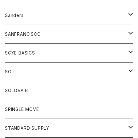
トレーナー
シャツ
ペインターパンツ
帽子
アウター
Sanders
ニット
セーター
コート
スカート
グッズ
SANFRANCISCO
ベスト
Tシャツ
パーカー
靴
Tシャツ
アウター
SCYE BASICS
ロングスリーブＴシャツ
ボトム
カーディガン
トップス
グッズ
ボトム
SOIL
ワンピース
コート
Tシャツ
ネクタイ
ジーンズ
ボトム
アクセサリー
トップス
靴
SOLOVAIR
ジャケット
トレーナー
グローブ
チノパン
ショートパンツ
ポロシャツ
レディース
トップス
靴
ワンピース
SPINGLE MOVE
パーカー
パーカー
ストール
スカート
ベスト
スカート
カットソー
アクセサリー
ボトム
トップス
STANDARD SUPPLY