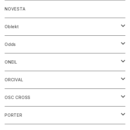
ダウンジャケット
ジャケット
ウォレット
バッグ
トップス
グッズ
トップス
NOVESTA
ダウンベスト
ダウン
靴
ブレスレット
ジャケット
靴
カットソー
ボトム
トップス
ボトム
Oblekt
パーカー
パーカー
バック
ベルト
シャツ
ストール/マフラー
スエット
ショートパンツ
シャツ
レディース
ボトム
ボトム
Odds
ベスト
帽子
Tシャツ
帽子
フーディ
パンツ
シャツジャケット
シャツ
ショートパンツ
ショートパンツ
レディース
帽子
ONEIL
トレーナー
セーター
Tシャツ
ジーンズ
パンツ
ボトム
スカート
ORCIVAL
ベスト
Tシャツ
ボトム
パンツ
アウター
OSC CROSS
トレーナー
コート
アクセサリー
ダウンジャケット
PORTER
ベスト