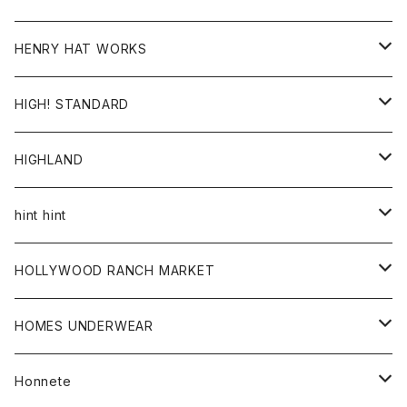
ジャケット
Ｔシャツ
Ｔシャツ
HENRY HAT WORKS
ワンピース
帽子
HIGH! STANDARD
アウター
HIGHLAND
ジャケット
トップス
帽子
hint hint
シャツ
ボトム
ストール
HOLLYWOOD RANCH MARKET
カーディガン
グッズ
アウター
HOMES UNDERWEAR
Tシャツ
帽子
カーディガン
アクセサリー
アウター
Honnete