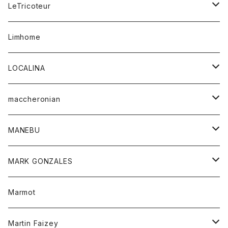
コート
ボトム
LeTricoteur
バンダナ
セーター
ベスト
スカート
シャツ
シャツ
スカート
レディース
カーディガン
Limhome
タンクトップ
パンツ
スウェット
ジャケット
パンツ
アウター
トップス
LOCALINA
Tシャツ
スカート
スカート
カットソー
シャツ
ロングスリーブテーシャツ
maccheronian
トレーナー
セーター
ニット
シャツ
靴
MANEBU
パーカー
チュニック
ボトム
スカート
靴
MARK GONZALES
ハーフスリーブTシャツ
Tシャツ
ワンピース
ボトム
トップス
Marmot
ブラウス
ボトム
Tシャツ
ワンピース
Tシャツ
Martin Faizey
ベスト