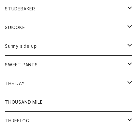
ロングスリーブTシャツ
パンツ
ジャケット
Tシャツ
カーディガン
バック
ショートパンツ
カットソー
レディース
ボトム
財布
STUDEBAKER
Tシャツ
パーカー
ジャケット
パンツ
カットソー
パンツ
バッグ
アクセサリー
SUICOKE
シャツ
カーディガン
オーバーオール
ブレスレット
ブーツ
Sunny side up
セーター
グローブ
リング
サンダル
アウター
SWEET PANTS
Tシャツ
Tシャツ
Ｇジャン
ボトム
ボトム
THE DAY
シャツ
ジーンズ
ショートパンツ
トップス
THOUSAND MILE
ボトム
Tシャツ
THREELOG
ワンピース