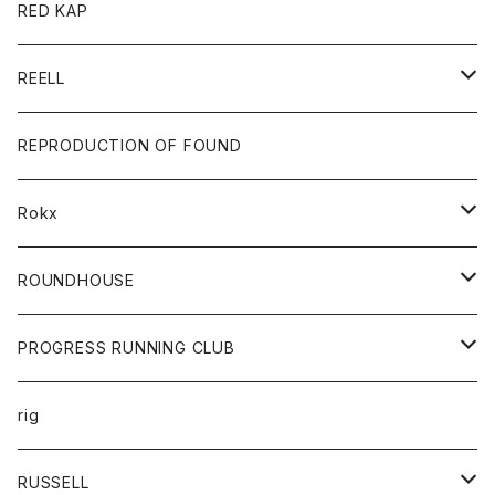
ジャケット
バッグ
キッズ
カードホルダー
RED KAP
ロングスリーブＴシャツ
ダウンベスト
Tシャツ
グッズ
キーホルダー
REELL
パーカー
帽子
靴
トップス
財布
パンツ
REPRODUCTION OF FOUND
ロングスリーブカットソー
バック
カットソー
ショートパンツ
ボトムス
バック
Rokx
帽子
カーディガン
ショートパンツ
レディース
ボトム
ROUNDHOUSE
シャツ
パンツ
カットソー
エプロン
PROGRESS RUNNING CLUB
セーター
コート
キッズ
トップス
rig
Tシャツ
ジャケット
オーバーオール
Tシャツ
ボトム
グッズ
RUSSELL