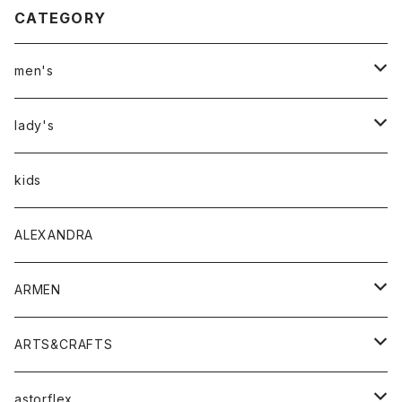
CATEGORY
men's
アウター
lady's
トップス
アウター
kids
Tシャツ
ボトムス
トップス
ALEXANDRA
シャツ
Tシャツ・カットソー
ボトムス
ARMEN
ニット・セーター
シャツ・ブラウス
パンツ
ワンピース・オールインワン
アウター
ARTS&CRAFTS
スウェット・パーカー
ニット・セーター
スカート
コート
バッグ
トップス
アクセサリー
astorflex