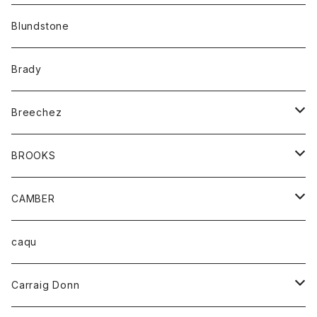
カーディガン
アクセサリー
サングラス
Blundstone
コート
バッグ
キッズ
Brady
ジャケット
ベルト
Tシャツ
グッズ
Breechez
ダウンベスト
アンダーウェアー
トップス
シャツ
BROOKS
パーカー
カードホルダー
カーディガン
ボトム
グッズ
CAMBER
ブレザー
キーホルダー
ジャケット
オーバーオール
靴
レディース
トップス
caqu
靴
シャツ
ショートパンツ
オーバーオール
ハーフスリーブTシャツ
Carraig Donn
財布
セーター