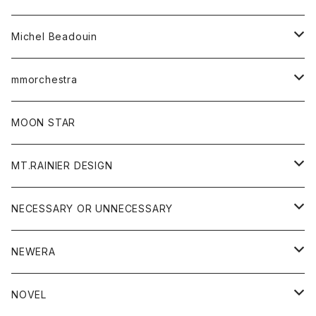
ワンピース
ベルト
Michel Beadouin
ポロシャツ
トップス
mmorchestra
ロングスリーブTシャツ
ジャケット
フリース
パンツ
帽子
MOON STAR
ニット
MT.RAINIER DESIGN
ブラウス
アウター
NECESSARY OR UNNECESSARY
コート
アクセサリー
アウター
NEWERA
ジャケット
バッグ
コート
グッズ
アクセサリー
帽子
NOVEL