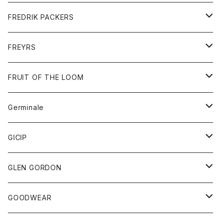
ショートパンツ
グッズ
FREDRIK PACKERS
ダウンジャケット
靴
アクセサリー
FREYRS
ダウンベスト
バッグ
サングラス
FRUIT OF THE LOOM
Tシャツ
アウター
Germinale
ボトム
パーカー
グッズ
靴
GICIP
ネクタイ
サンダル
トップス
トップス
GLEN GORDON
チーフ
シャツ
Tシャツ
ボトム
グッズ
GOODWEAR