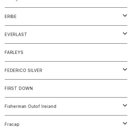
ボトム
ダウンジャケット
シャツ
グッズ
ERIBE
ジャケット
ダウンベスト
Tシャツ
帽子
トップス
ニット
EVERLAST
ベスト
ベスト
シャツ
ボトム
トップス
FARLEYS
フリース
セーター
ショートパンツ
ジャケット
レディース
ボトム
FEDERICO SILVER
Tシャツ
パンツ
スエットシャツ
コート
スエットパンツ
グッズ
アクセサリー
FIRST DOWN
トレーナー
ロングスリーブTシャツ
ジャケット
帽子
Fisherman Outof Ireiand
ポロシャツ
シャツ
ニット
Fracap