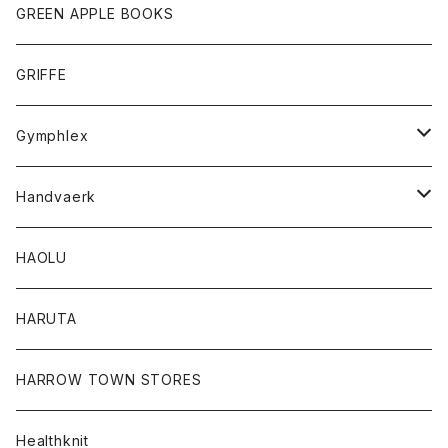
タンクトップ
ショートパンツ
手袋
レディース
トップス
GREEN APPLE BOOKS
Tシャツ
スカート
スカート
Tシャツ
GRIFFE
トレーナー
Tシャツ
Gymphlex
ロングスリーブTシャツ
アウター
Handvaerk
カーディガン
トップス
トップス
HAOLU
コート
シャツ
Tシャツ
レディース
HARUTA
ダウンジャケツト
スウェット
ロンTEE
カーディガン
ボトム
HARROW TOWN STORES
ダウンベスト
ダウンベスト
スエット
コート
パンツ
Healthknit