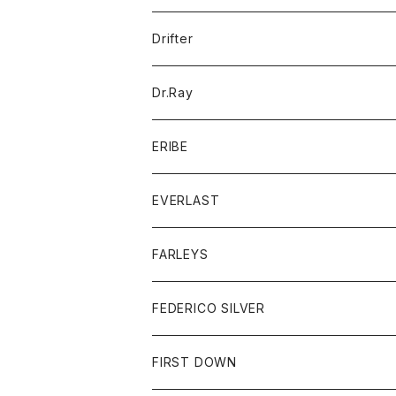
ポロシャツ
パーカー
コート
バッグ
アクセサリー
帽子
Drifter
ロングスリーブTシャツ
ワンピース
ジャケット
バッグ
キッズ
Dr.Ray
ボトム
ダウンジャケット
シャツ
グッズ
ERIBE
ジャケット
ダウンベスト
Tシャツ
帽子
トップス
ニット
EVERLAST
ベスト
ベスト
シャツ
ボトム
トップス
FARLEYS
フリース
セーター
ショートパンツ
ジャケット
レディース
ボトム
FEDERICO SILVER
Tシャツ
パンツ
スエットシャツ
コート
スエットパンツ
グッズ
アクセサリー
FIRST DOWN