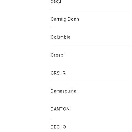
レディース
トップス
caqu
靴
シャツ
ショートパンツ
オーバーオール
ハーフスリーブTシャツ
Carraig Donn
財布
セーター
ジーンズ
カーディガン
ニット
Columbia
ストール/マフラー
タンクトップ
スカート
コート
アウター
Crespi
チーフ
Tシャツ
パンツ
シャツ
ジャケット
ジャケット
CRSHR
バンダナ
トレーナー
スカート
ワンピース
キャップ
Damasquina
ネクタイ
パーカー
チュニック
ブラウス
ウォレット
DANTON
帽子
ベスト
Tシャツ
カードケース
アウター
DECHO