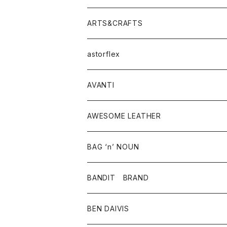
ニット・セーター
シャツ・ブラウス
パンツ
ワンピース・オールインワン
アウター
ARTS&CRAFTS
スウェット・パーカー
ニット・セーター
スカート
コート
バッグ
トップス
アクセサリー
astorflex
タンクトップ
パーカー・スウェット
ジャケット
ベスト
ウォレット
シューズ
ワンピース
グッズ
AVANTI
タンクトップ・キャミソール
シャツ
バッグ
靴
アクセサリー
ボトム
シャツ
AWESOME LEATHER
スカート
その他雑貨
グッズ
アウター
BAG ‘n’ NOUN
パンツ
靴
革ジャケット
アクセサリー
BANDIT BRAND
バッグ
トップス
BEN DAIVIS