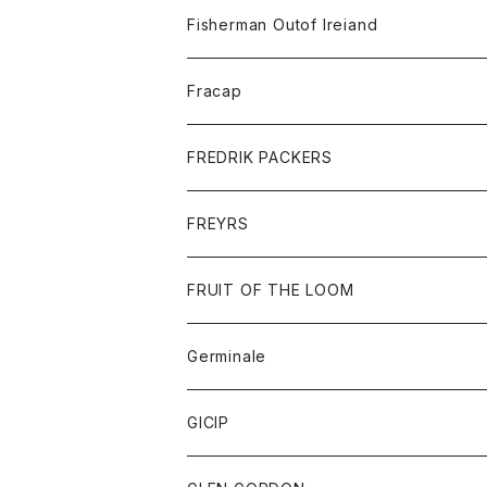
トレーナー
ロングスリーブTシャツ
ジャケット
帽子
Fisherman Outof Ireiand
ポロシャツ
シャツ
ニット
Fracap
ショートパンツ
グッズ
FREDRIK PACKERS
ダウンジャケット
靴
アクセサリー
FREYRS
ダウンベスト
バッグ
サングラス
FRUIT OF THE LOOM
Tシャツ
アウター
Germinale
ボトム
パーカー
グッズ
靴
GICIP
ネクタイ
サンダル