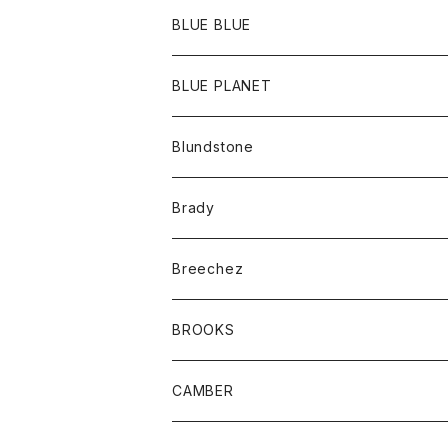
ポーチ
Ｔシャツ
ポトム
BLUE BLUE
パンツ
アウター
BLUE PLANET
カーディガン
アクセサリー
サングラス
Blundstone
コート
バッグ
キッズ
Brady
ジャケット
ベルト
Tシャツ
グッズ
Breechez
ダウンベスト
アンダーウェアー
トップス
シャツ
BROOKS
パーカー
カードホルダー
カーディガン
ボトム
グッズ
CAMBER
ブレザー
キーホルダー
ジャケット
オーバーオール
靴