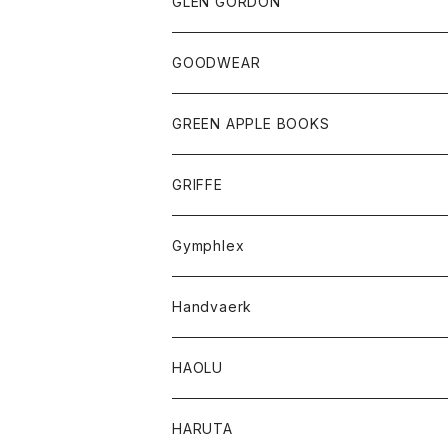
トップス
トップス
GLEN GORDON
チーフ
シャツ
Tシャツ
ボトム
グッズ
GOODWEAR
タンクトップ
ショートパンツ
手袋
レディース
トップス
GREEN APPLE BOOKS
Tシャツ
スカート
スカート
Tシャツ
GRIFFE
トレーナー
Tシャツ
Gymphlex
ロングスリーブTシャツ
アウター
Handvaerk
カーディガン
トップス
トップス
HAOLU
コート
シャツ
Tシャツ
レディース
HARUTA