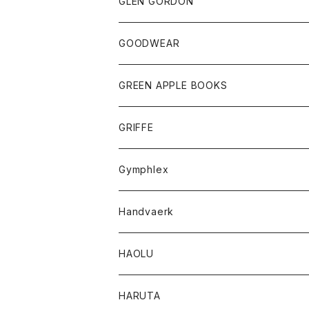
トップス
トップス
GLEN GORDON
チーフ
シャツ
Tシャツ
ボトム
グッズ
GOODWEAR
タンクトップ
ショートパンツ
手袋
レディース
トップス
GREEN APPLE BOOKS
Tシャツ
スカート
スカート
Tシャツ
GRIFFE
トレーナー
Tシャツ
Gymphlex
ロングスリーブTシャツ
アウター
Handvaerk
カーディガン
トップス
トップス
HAOLU
コート
シャツ
Tシャツ
レディース
HARUTA