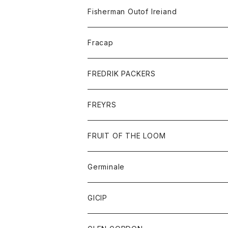
トレーナー
ロングスリーブTシャツ
ジャケット
帽子
Fisherman Outof Ireiand
ポロシャツ
シャツ
ニット
Fracap
ショートパンツ
グッズ
FREDRIK PACKERS
ダウンジャケット
靴
アクセサリー
FREYRS
ダウンベスト
バッグ
サングラス
FRUIT OF THE LOOM
Tシャツ
アウター
Germinale
ボトム
パーカー
グッズ
靴
GICIP
ネクタイ
サンダル