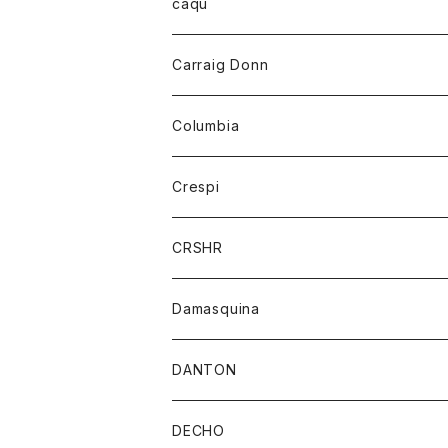
レディース
トップス
caqu
靴
シャツ
ショートパンツ
オーバーオール
ハーフスリーブTシャツ
Carraig Donn
財布
セーター
ジーンズ
カーディガン
ニット
Columbia
ストール/マフラー
タンクトップ
スカート
コート
アウター
Crespi
チーフ
Tシャツ
パンツ
シャツ
ジャケット
ジャケット
CRSHR
バンダナ
トレーナー
スカート
ワンピース
キャップ
Damasquina
ネクタイ
パーカー
チュニック
ブラウス
ウォレット
DANTON
帽子
ベスト
Tシャツ
カードケース
アウター
DECHO