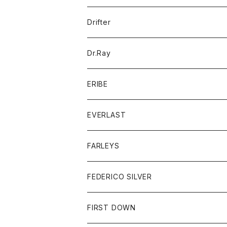
ポロシャツ
パーカー
コート
バッグ
アクセサリー
帽子
Drifter
ロングスリーブTシャツ
ワンピース
ジャケット
バッグ
キッズ
Dr.Ray
ボトム
ダウンジャケット
シャツ
グッズ
ERIBE
ジャケット
ダウンベスト
Tシャツ
帽子
トップス
ニット
EVERLAST
ベスト
ベスト
シャツ
ボトム
トップス
FARLEYS
フリース
セーター
ショートパンツ
ジャケット
レディース
ボトム
FEDERICO SILVER
Tシャツ
パンツ
スエットシャツ
コート
スエットパンツ
グッズ
アクセサリー
FIRST DOWN