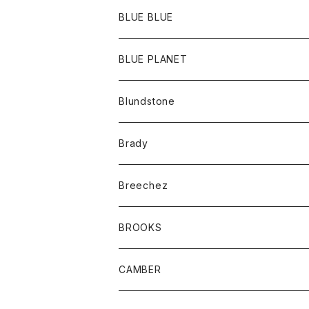
ポーチ
Ｔシャツ
ポトム
BLUE BLUE
パンツ
アウター
BLUE PLANET
カーディガン
アクセサリー
サングラス
Blundstone
コート
バッグ
キッズ
Brady
ジャケット
ベルト
Tシャツ
グッズ
Breechez
ダウンベスト
アンダーウェアー
トップス
シャツ
BROOKS
パーカー
カードホルダー
カーディガン
ボトム
グッズ
CAMBER
ブレザー
キーホルダー
ジャケット
オーバーオール
靴