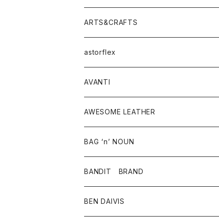
ニット・セーター
シャツ・ブラウス
パンツ
ワンピース・オールインワン
アウター
ARTS&CRAFTS
スウェット・パーカー
ニット・セーター
スカート
コート
バッグ
トップス
アクセサリー
astorflex
タンクトップ
パーカー・スウェット
ジャケット
ベスト
ウォレット
シューズ
ワンピース
グッズ
AVANTI
タンクトップ・キャミソール
シャツ
バッグ
靴
アクセサリー
ボトム
シャツ
AWESOME LEATHER
スカート
その他雑貨
グッズ
アウター
BAG ‘n’ NOUN
パンツ
靴
革ジャケット
アクセサリー
BANDIT BRAND
バッグ
トップス
BEN DAIVIS