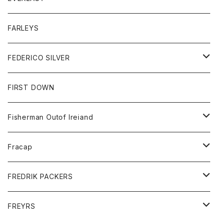
ベスト
ベスト
シャツ
ボトム
トップス
FARLEYS
フリース
セーター
ショートパンツ
ジャケット
レディース
ボトム
FEDERICO SILVER
Tシャツ
パンツ
スエットシャツ
コート
スエットパンツ
グッズ
アクセサリー
FIRST DOWN
トレーナー
ロングスリーブTシャツ
ジャケット
帽子
Fisherman Outof Ireiand
ポロシャツ
シャツ
ニット
Fracap
ショートパンツ
グッズ
FREDRIK PACKERS
ダウンジャケット
靴
アクセサリー
FREYRS