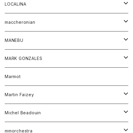
ジャケット
パンツ
アウター
トップス
LOCALINA
Tシャツ
スカート
スカート
カットソー
シャツ
ロングスリーブテーシャツ
maccheronian
トレーナー
セーター
ニット
シャツ
靴
MANEBU
パーカー
チュニック
ボトム
スカート
靴
MARK GONZALES
ハーフスリーブTシャツ
Tシャツ
ワンピース
ボトム
トップス
Marmot
ブラウス
ボトム
Tシャツ
ワンピース
Tシャツ
Martin Faizey
ベスト
ワンピース
ベルト
Michel Beadouin
ポロシャツ
トップス
mmorchestra
ロングスリーブTシャツ