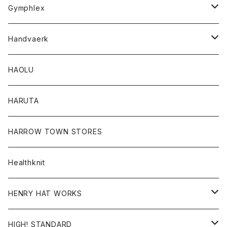
Tシャツ
Gymphlex
ロングスリーブTシャツ
アウター
Handvaerk
カーディガン
トップス
トップス
HAOLU
コート
シャツ
Tシャツ
レディース
HARUTA
ダウンジャケツト
スウェット
ロンTEE
カーディガン
ボトム
HARROW TOWN STORES
ダウンベスト
ダウンベスト
スエット
コート
パンツ
Healthknit
ジャケット
Ｔシャツ
Ｔシャツ
HENRY HAT WORKS
ワンピース
帽子
HIGH! STANDARD