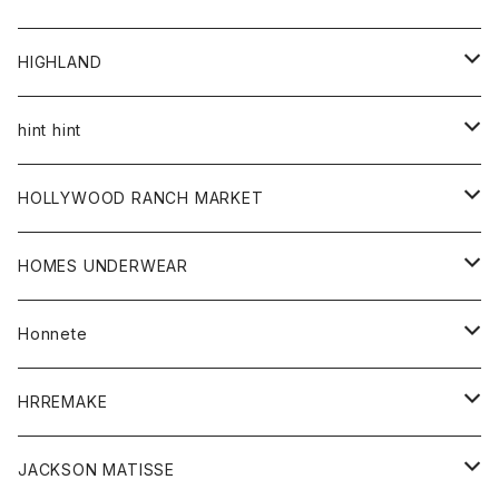
アウター
HIGHLAND
ジャケット
トップス
帽子
hint hint
シャツ
ボトム
ストール
HOLLYWOOD RANCH MARKET
カーディガン
グッズ
アウター
HOMES UNDERWEAR
Tシャツ
帽子
カーディガン
アクセサリー
アウター
Honnete
コート
ウォレット
カーディガン
キッズ
キッズ
ブラウス
HRREMAKE
ジャケット
ストール
コート
Tシャツ
Tシャツ
グッズ
グッズ
ワンピース
バック
JACKSON MATISSE