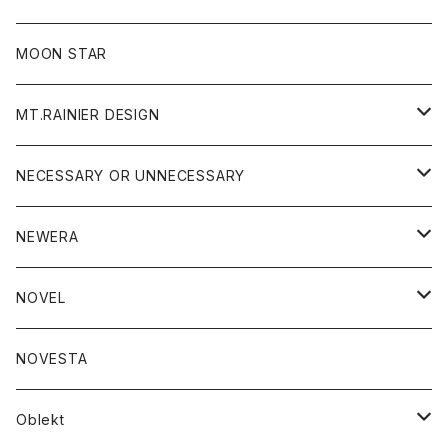
ジャケット
フリース
パンツ
帽子
MOON STAR
ニット
MT.RAINIER DESIGN
ブラウス
アウター
NECESSARY OR UNNECESSARY
コート
アクセサリー
アウター
NEWERA
ジャケット
バッグ
コート
グッズ
アクセサリー
帽子
NOVEL
ダウンジャケット
ジャケット
ウォレット
バッグ
トップス
グッズ
トップス
NOVESTA
ダウンベスト
ダウン
靴
ブレスレット
ジャケット
靴
カットソー
ボトム
トップス
ボトム
Oblekt