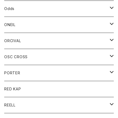
パーカー
パーカー
バック
ベルト
シャツ
ストール/マフラー
スエット
ショートパンツ
シャツ
レディース
ボトム
ボトム
Odds
ベスト
帽子
Tシャツ
帽子
フーディ
パンツ
シャツジャケット
シャツ
ショートパンツ
ショートパンツ
レディース
帽子
ONEIL
トレーナー
セーター
Tシャツ
ジーンズ
パンツ
ボトム
スカート
ORCIVAL
ベスト
Tシャツ
ボトム
パンツ
アウター
OSC CROSS
トレーナー
コート
アクセサリー
ダウンジャケット
PORTER
ベスト
ジャケット
バッグ
キッズ
カードホルダー
RED KAP
ロングスリーブＴシャツ
ダウンベスト
Tシャツ
グッズ
キーホルダー
REELL
パーカー