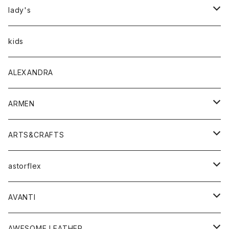
アウター
lady's
トップス
アウター
kids
Tシャツ
ボトムス
トップス
ALEXANDRA
シャツ
Tシャツ・カットソー
ボトムス
ARMEN
ニット・セーター
シャツ・ブラウス
パンツ
ワンピース・オールインワン
アウター
ARTS&CRAFTS
スウェット・パーカー
ニット・セーター
スカート
コート
バッグ
トップス
アクセサリー
astorflex
タンクトップ
パーカー・スウェット
ジャケット
ベスト
ウォレット
シューズ
ワンピース
グッズ
AVANTI
タンクトップ・キャミソール
シャツ
バッグ
靴
アクセサリー
ボトム
シャツ
AWESOME LEATHER