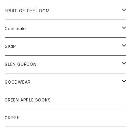
ダウンベスト
バッグ
サングラス
FRUIT OF THE LOOM
Tシャツ
アウター
Germinale
ボトム
パーカー
グッズ
靴
GICIP
ネクタイ
サンダル
トップス
トップス
GLEN GORDON
チーフ
シャツ
Tシャツ
ボトム
グッズ
GOODWEAR
タンクトップ
ショートパンツ
手袋
レディース
トップス
GREEN APPLE BOOKS
Tシャツ
スカート
スカート
Tシャツ
GRIFFE
トレーナー