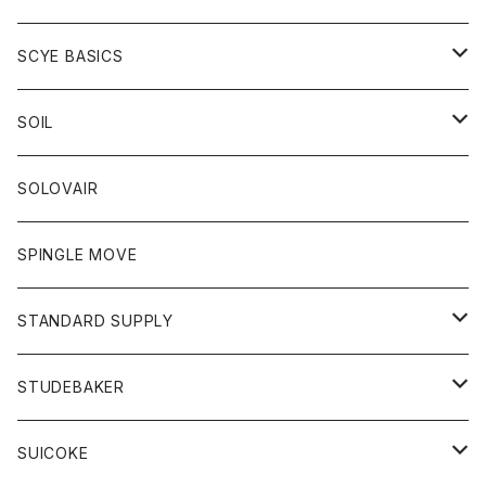
ベスト
Tシャツ
パーカー
靴
Tシャツ
アウター
SCYE BASICS
ロングスリーブＴシャツ
ボトム
カーディガン
トップス
グッズ
ボトム
SOIL
ワンピース
コート
Tシャツ
ネクタイ
ジーンズ
ボトム
アクセサリー
トップス
靴
SOLOVAIR
ジャケット
トレーナー
グローブ
チノパン
ショートパンツ
ポロシャツ
レディース
トップス
靴
ワンピース
SPINGLE MOVE
パーカー
パーカー
ストール
スカート
ベスト
スカート
カットソー
アクセサリー
ボトム
トップス
STANDARD SUPPLY
ロングスリーブTシャツ
パンツ
ジャケット
Tシャツ
カーディガン
バック
ショートパンツ
カットソー
レディース
ボトム
財布
STUDEBAKER
Tシャツ
パーカー
ジャケット
パンツ
カットソー
パンツ
バッグ
アクセサリー
SUICOKE