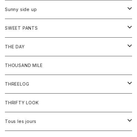
シャツ
カーディガン
オーバーオール
ブレスレット
ブーツ
Sunny side up
セーター
グローブ
リング
サンダル
アウター
SWEET PANTS
Tシャツ
Tシャツ
Ｇジャン
ボトム
ボトム
THE DAY
シャツ
ジーンズ
ショートパンツ
トップス
THOUSAND MILE
ボトム
Tシャツ
THREELOG
ワンピース
トップス
THRIFTY LOOK
コート
Tシャツ
Tous les jours