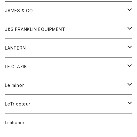
ダウンベスト
ネックレス
ジャケット
ロンパース
アンダーウェア
靴
トップス
トップス
キッズ
Tシャツ
JAMES & CO
パーカー
バッグ
ダウンベスト
靴
ストール
カーディガン
カットソー
トレーナー
ボトム
ボトム
トップス
帽子
ボトム
J&S FRANKLIN EQUIPMENT
ブレザー
ブレスレット
パーカー
グローブ
バンダナ
ジャケット
シャツ
オーバーオール
オーバーオール
Gジャケット
レディース
レディース
帽子
アウター
LANTERN
フリース
ベルト
ストール/マフラー
帽子
シャツ
セーター
ショートパンツ
ショートパンツ
スウェット
アウター
オーバーオール
ワンピース
アウター
LE GLAZIK
マフラー
バック
スウェットシャツ
Tシャツ
ジーンズ
スカート
カーディガン
シャツ
ワンピース
Tシャツ
レディース
Le minor
リング
帽子
ストレッチフライス
トレーナー
スウェットパンツ
パンツ
コート
コート
ボトム
LeTricoteur
バンダナ
セーター
ベスト
スカート
シャツ
シャツ
スカート
レディース
カーディガン
Limhome
タンクトップ
パンツ
スウェット