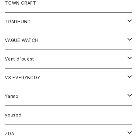
トップス
TOWN CRAFT
レディース
TRADHUND
カットソー
セーター
VAGUE WATCH
ベスト
時計
Vent d'ouest
ボトム
VS EVERYBODY
スカート
トップス
トップス
Yarmo
パンツ
ベスト
Ｔシャツ
アウター
yoused
コート
小物
ZDA