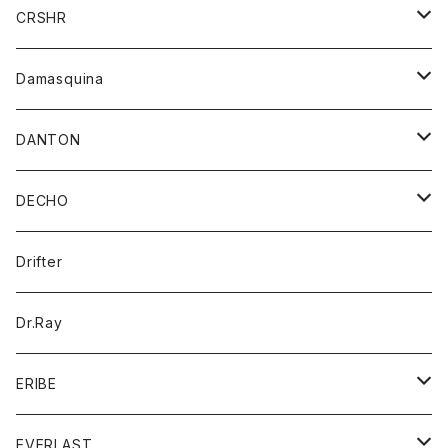
シャツ
ジャケット
ジャケット
CRSHR
バンダナ
トレーナー
スカート
ワンピース
キャップ
Damasquina
ネクタイ
パーカー
チュニック
ブラウス
ウォレット
DANTON
帽子
ベスト
Tシャツ
カードケース
アウター
DECHO
ポロシャツ
パーカー
コート
バッグ
アクセサリー
帽子
Drifter
ロングスリーブTシャツ
ワンピース
ジャケット
バッグ
キッズ
Dr.Ray
ボトム
ダウンジャケット
シャツ
グッズ
ERIBE
ジャケット
ダウンベスト
Tシャツ
帽子
トップス
ニット
EVERLAST