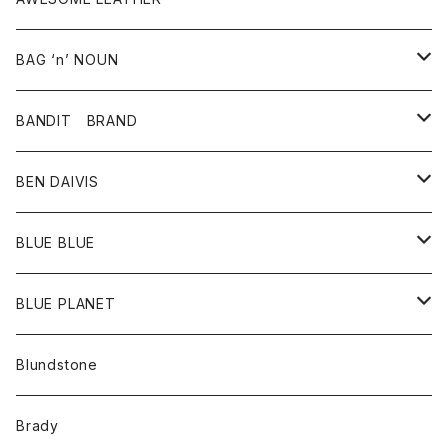
スカート
その他雑貨
グッズ
アウター
BAG ‘n’ NOUN
パンツ
靴
革ジャケット
アクセサリー
BANDIT BRAND
バッグ
トップス
BEN DAIVIS
ポーチ
Ｔシャツ
ポトム
BLUE BLUE
パンツ
アウター
BLUE PLANET
カーディガン
アクセサリー
サングラス
Blundstone
コート
バッグ
キッズ
Brady