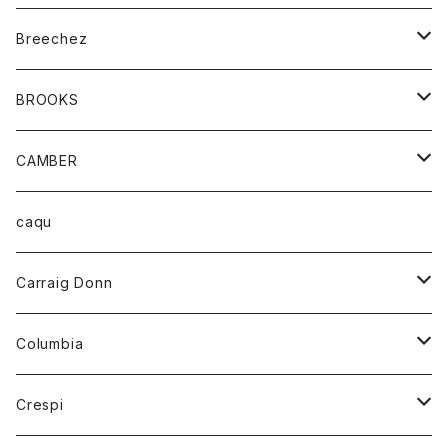
ジャケット
ベルト
Tシャツ
グッズ
Breechez
ダウンベスト
アンダーウェアー
トップス
シャツ
BROOKS
パーカー
カードホルダー
カーディガン
ボトム
グッズ
CAMBER
ブレザー
キーホルダー
ジャケット
オーバーオール
靴
レディース
トップス
caqu
靴
シャツ
ショートパンツ
オーバーオール
ハーフスリーブTシャツ
Carraig Donn
財布
セーター
ジーンズ
カーディガン
ニット
Columbia
ストール/マフラー
タンクトップ
スカート
コート
アウター
Crespi
チーフ
Tシャツ
パンツ