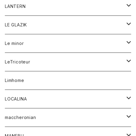
ブレスレット
パーカー
グローブ
バンダナ
ジャケット
シャツ
オーバーオール
オーバーオール
Gジャケット
レディース
レディース
帽子
アウター
LANTERN
フリース
ベルト
ストール/マフラー
帽子
シャツ
セーター
ショートパンツ
ショートパンツ
スウェット
アウター
オーバーオール
ワンピース
アウター
LE GLAZIK
マフラー
バック
スウェットシャツ
Tシャツ
ジーンズ
スカート
カーディガン
シャツ
ワンピース
Tシャツ
レディース
Le minor
リング
帽子
ストレッチフライス
トレーナー
スウェットパンツ
パンツ
コート
コート
ボトム
LeTricoteur
バンダナ
セーター
ベスト
スカート
シャツ
シャツ
スカート
レディース
カーディガン
Limhome
タンクトップ
パンツ
スウェット
ジャケット
パンツ
アウター
トップス
LOCALINA
Tシャツ
スカート
スカート
カットソー
シャツ
ロングスリーブテーシャツ
maccheronian
トレーナー
セーター
ニット
シャツ
靴
MANEBU