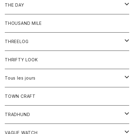
Tシャツ
Ｇジャン
ボトム
ボトム
THE DAY
シャツ
ジーンズ
ショートパンツ
トップス
THOUSAND MILE
ボトム
Tシャツ
THREELOG
ワンピース
トップス
THRIFTY LOOK
コート
Tシャツ
Tous les jours
トップス
TOWN CRAFT
レディース
TRADHUND
カットソー
セーター
VAGUE WATCH