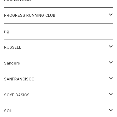
シャツ
パンツ
カットソー
エプロン
PROGRESS RUNNING CLUB
セーター
コート
キッズ
トップス
rig
Tシャツ
ジャケット
オーバーオール
Tシャツ
ボトム
グッズ
RUSSELL
トレーナー
シャツ
ペインターパンツ
帽子
アウター
Sanders
ニット
セーター
コート
スカート
グッズ
SANFRANCISCO
ベスト
Tシャツ
パーカー
靴
Tシャツ
アウター
SCYE BASICS
ロングスリーブＴシャツ
ボトム
カーディガン
トップス
グッズ
ボトム
SOIL