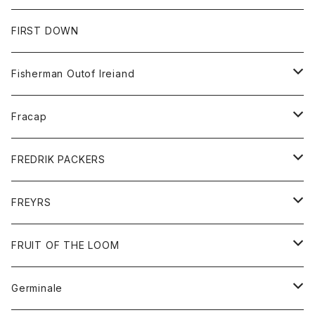
Tシャツ
パンツ
スエットシャツ
コート
スエットパンツ
グッズ
アクセサリー
FIRST DOWN
トレーナー
ロングスリーブTシャツ
ジャケット
帽子
Fisherman Outof Ireiand
ポロシャツ
シャツ
ニット
Fracap
ショートパンツ
グッズ
FREDRIK PACKERS
ダウンジャケット
靴
アクセサリー
FREYRS
ダウンベスト
バッグ
サングラス
FRUIT OF THE LOOM
Tシャツ
アウター
Germinale
ボトム