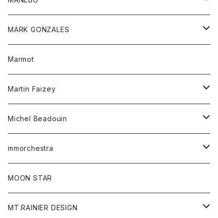
パーカー
チュニック
ボトム
スカート
靴
MARK GONZALES
ハーフスリーブTシャツ
Tシャツ
ワンピース
ボトム
トップス
Marmot
ブラウス
ボトム
Tシャツ
ワンピース
Tシャツ
Martin Faizey
ベスト
ワンピース
ベルト
Michel Beadouin
ポロシャツ
トップス
mmorchestra
ロングスリーブTシャツ
ジャケット
フリース
パンツ
帽子
MOON STAR
ニット
MT.RAINIER DESIGN