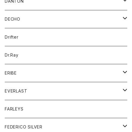
ブラウス
ウォレット
DANTON
帽子
ベスト
Tシャツ
カードケース
アウター
DECHO
ポロシャツ
パーカー
コート
バッグ
アクセサリー
帽子
Drifter
ロングスリーブTシャツ
ワンピース
ジャケット
バッグ
キッズ
Dr.Ray
ボトム
ダウンジャケット
シャツ
グッズ
ERIBE
ジャケット
ダウンベスト
Tシャツ
帽子
トップス
ニット
EVERLAST
ベスト
ベスト
シャツ
ボトム
トップス
FARLEYS
フリース
セーター
ショートパンツ
ジャケット
レディース
ボトム
FEDERICO SILVER