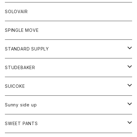
ワンピース
コート
Tシャツ
ネクタイ
ジーンズ
ボトム
アクセサリー
トップス
靴
SOLOVAIR
ジャケット
トレーナー
グローブ
チノパン
ショートパンツ
ポロシャツ
レディース
トップス
靴
ワンピース
SPINGLE MOVE
パーカー
パーカー
ストール
スカート
ベスト
スカート
カットソー
アクセサリー
ボトム
トップス
STANDARD SUPPLY
ロングスリーブTシャツ
パンツ
ジャケット
Tシャツ
カーディガン
バック
ショートパンツ
カットソー
レディース
ボトム
財布
STUDEBAKER
Tシャツ
パーカー
ジャケット
パンツ
カットソー
パンツ
バッグ
アクセサリー
SUICOKE
シャツ
カーディガン
オーバーオール
ブレスレット
ブーツ
Sunny side up
セーター
グローブ
リング
サンダル
アウター
SWEET PANTS
Tシャツ