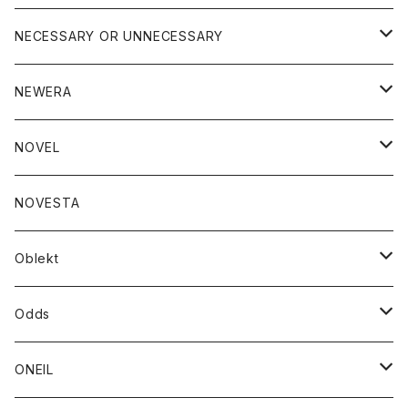
ブラウス
アウター
NECESSARY OR UNNECESSARY
コート
アクセサリー
アウター
NEWERA
ジャケット
バッグ
コート
グッズ
アクセサリー
帽子
NOVEL
ダウンジャケット
ジャケット
ウォレット
バッグ
トップス
グッズ
トップス
NOVESTA
ダウンベスト
ダウン
靴
ブレスレット
ジャケット
靴
カットソー
ボトム
トップス
ボトム
Oblekt
パーカー
パーカー
バック
ベルト
シャツ
ストール/マフラー
スエット
ショートパンツ
シャツ
レディース
ボトム
ボトム
Odds
ベスト
帽子
Tシャツ
帽子
フーディ
パンツ
シャツジャケット
シャツ
ショートパンツ
ショートパンツ
レディース
帽子
ONEIL