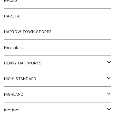
トップス
トップス
HAOLU
コート
シャツ
Tシャツ
レディース
HARUTA
ダウンジャケツト
スウェット
ロンTEE
カーディガン
ボトム
HARROW TOWN STORES
ダウンベスト
ダウンベスト
スエット
コート
パンツ
Healthknit
ジャケット
Ｔシャツ
Ｔシャツ
HENRY HAT WORKS
ワンピース
帽子
HIGH! STANDARD
アウター
HIGHLAND
ジャケット
トップス
帽子
hint hint