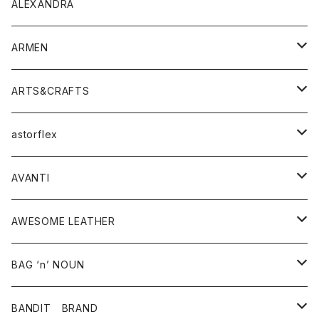
Tシャツ
ボトムス
トップス
ALEXANDRA
シャツ
Tシャツ・カットソー
ボトムス
ARMEN
ニット・セーター
シャツ・ブラウス
パンツ
ワンピース・オールインワン
アウター
ARTS&CRAFTS
スウェット・パーカー
ニット・セーター
スカート
コート
バッグ
トップス
アクセサリー
astorflex
タンクトップ
パーカー・スウェット
ジャケット
ベスト
ウォレット
シューズ
ワンピース
グッズ
AVANTI
タンクトップ・キャミソール
シャツ
バッグ
靴
アクセサリー
ボトム
シャツ
AWESOME LEATHER
スカート
その他雑貨
グッズ
アウター
BAG ‘n’ NOUN
パンツ
靴
革ジャケット
アクセサリー
BANDIT BRAND