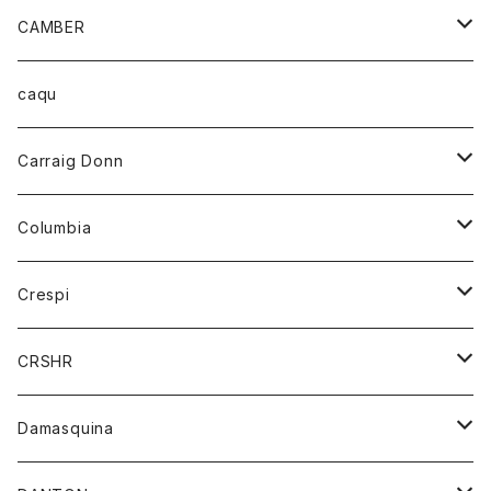
パーカー
カードホルダー
カーディガン
ボトム
グッズ
CAMBER
ブレザー
キーホルダー
ジャケット
オーバーオール
靴
レディース
トップス
caqu
靴
シャツ
ショートパンツ
オーバーオール
ハーフスリーブTシャツ
Carraig Donn
財布
セーター
ジーンズ
カーディガン
ニット
Columbia
ストール/マフラー
タンクトップ
スカート
コート
アウター
Crespi
チーフ
Tシャツ
パンツ
シャツ
ジャケット
ジャケット
CRSHR
バンダナ
トレーナー
スカート
ワンピース
キャップ
Damasquina
ネクタイ
パーカー
チュニック