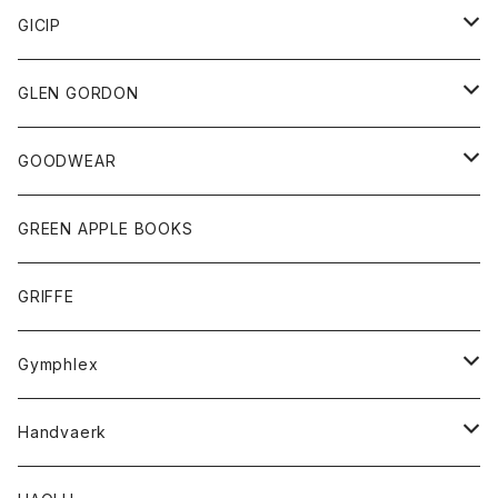
パーカー
グッズ
靴
GICIP
ネクタイ
サンダル
トップス
トップス
GLEN GORDON
チーフ
シャツ
Tシャツ
ボトム
グッズ
GOODWEAR
タンクトップ
ショートパンツ
手袋
レディース
トップス
GREEN APPLE BOOKS
Tシャツ
スカート
スカート
Tシャツ
GRIFFE
トレーナー
Tシャツ
Gymphlex
ロングスリーブTシャツ
アウター
Handvaerk
カーディガン