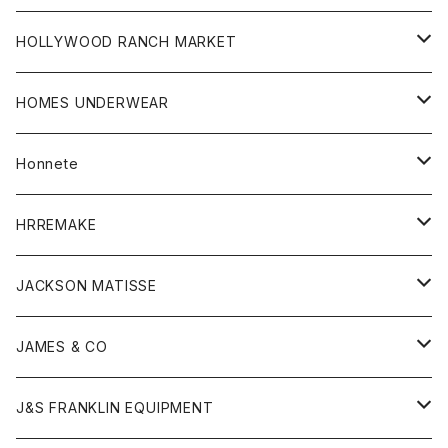
シャツ
ボトム
ストール
HOLLYWOOD RANCH MARKET
カーディガン
グッズ
アウター
HOMES UNDERWEAR
Tシャツ
帽子
カーディガン
アクセサリー
アウター
Honnete
コート
ウォレット
カーディガン
キッズ
キッズ
ブラウス
HRREMAKE
ジャケット
ストール
コート
Tシャツ
Tシャツ
グッズ
グッズ
ワンピース
バック
JACKSON MATISSE
ダウンベスト
ネックレス
ジャケット
ロンパース
アンダーウェア
靴
トップス
トップス
キッズ
Tシャツ
JAMES & CO
パーカー
バッグ
ダウンベスト
靴
ストール
カーディガン
カットソー
トレーナー
ボトム
ボトム
トップス
帽子
ボトム
J&S FRANKLIN EQUIPMENT
ブレザー