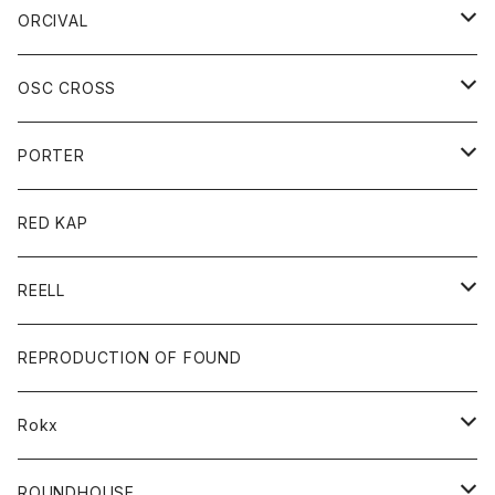
トレーナー
セーター
Tシャツ
ジーンズ
パンツ
ボトム
スカート
ORCIVAL
ベスト
Tシャツ
ボトム
パンツ
アウター
OSC CROSS
トレーナー
コート
アクセサリー
ダウンジャケット
PORTER
ベスト
ジャケット
バッグ
キッズ
カードホルダー
RED KAP
ロングスリーブＴシャツ
ダウンベスト
Tシャツ
グッズ
キーホルダー
REELL
パーカー
帽子
靴
トップス
財布
パンツ
REPRODUCTION OF FOUND
ロングスリーブカットソー
バック
カットソー
ショートパンツ
ボトムス
バック
Rokx
帽子
カーディガン
ショートパンツ
レディース
ボトム
ROUNDHOUSE