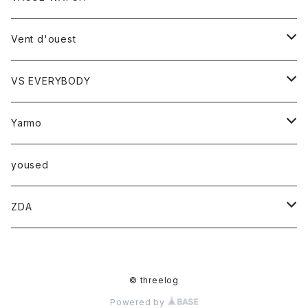
ベスト
時計
Vent d'ouest
ボトム
VS EVERYBODY
スカート
トップス
トップス
Yarmo
パンツ
ベスト
Ｔシャツ
アウター
yoused
コート
小物
ZDA
帽子
スニーカー
© threelog
Powered by