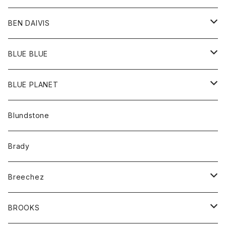
バッグ
トップス
BEN DAIVIS
ポーチ
Ｔシャツ
ポトム
BLUE BLUE
パンツ
アウター
BLUE PLANET
カーディガン
アクセサリー
サングラス
Blundstone
コート
バッグ
キッズ
Brady
ジャケット
ベルト
Tシャツ
グッズ
Breechez
ダウンベスト
アンダーウェアー
トップス
シャツ
BROOKS