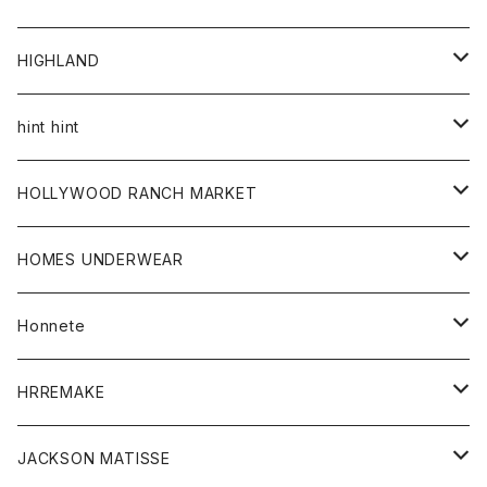
アウター
HIGHLAND
ジャケット
トップス
帽子
hint hint
シャツ
ボトム
ストール
HOLLYWOOD RANCH MARKET
カーディガン
グッズ
アウター
HOMES UNDERWEAR
Tシャツ
帽子
カーディガン
アクセサリー
アウター
Honnete
コート
ウォレット
カーディガン
キッズ
キッズ
ブラウス
HRREMAKE
ジャケット
ストール
コート
Tシャツ
Tシャツ
グッズ
グッズ
ワンピース
バック
JACKSON MATISSE