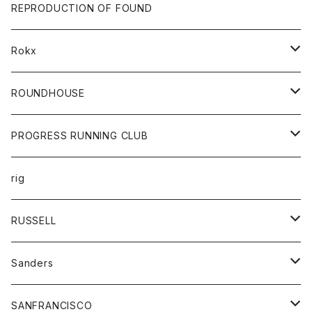
帽子
靴
トップス
財布
パンツ
REPRODUCTION OF FOUND
ロングスリーブカットソー
バック
カットソー
ショートパンツ
ボトムス
バック
Rokx
帽子
カーディガン
ショートパンツ
レディース
ボトム
ROUNDHOUSE
シャツ
パンツ
カットソー
エプロン
PROGRESS RUNNING CLUB
セーター
コート
キッズ
トップス
rig
Tシャツ
ジャケット
オーバーオール
Tシャツ
ボトム
グッズ
RUSSELL
トレーナー
シャツ
ペインターパンツ
帽子
アウター
Sanders
ニット
セーター
コート
スカート
グッズ
SANFRANCISCO