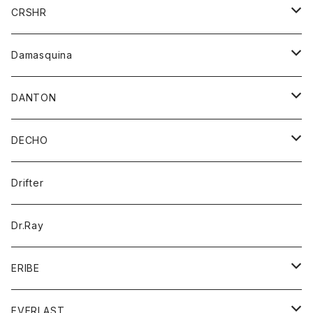
シャツ
ジャケット
ジャケット
CRSHR
バンダナ
トレーナー
スカート
ワンピース
キャップ
Damasquina
ネクタイ
パーカー
チュニック
ブラウス
ウォレット
DANTON
帽子
ベスト
Tシャツ
カードケース
アウター
DECHO
ポロシャツ
パーカー
コート
バッグ
アクセサリー
帽子
Drifter
ロングスリーブTシャツ
ワンピース
ジャケット
バッグ
キッズ
Dr.Ray
ボトム
ダウンジャケット
シャツ
グッズ
ERIBE
ジャケット
ダウンベスト
Tシャツ
帽子
トップス
ニット
EVERLAST