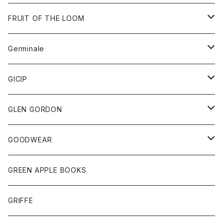
ダウンベスト
バッグ
サングラス
FRUIT OF THE LOOM
Tシャツ
アウター
Germinale
ボトム
パーカー
グッズ
靴
GICIP
ネクタイ
サンダル
トップス
トップス
GLEN GORDON
チーフ
シャツ
Tシャツ
ボトム
グッズ
GOODWEAR
タンクトップ
ショートパンツ
手袋
レディース
トップス
GREEN APPLE BOOKS
Tシャツ
スカート
スカート
Tシャツ
GRIFFE
トレーナー