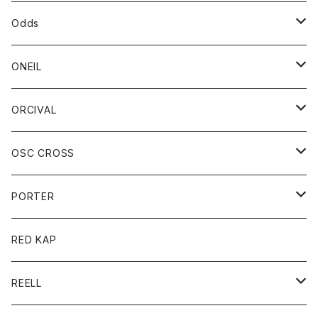
パーカー
パーカー
バック
ベルト
シャツ
ストール/マフラー
スエット
ショートパンツ
シャツ
レディース
ボトム
ボトム
Odds
ベスト
帽子
Tシャツ
帽子
フーディ
パンツ
シャツジャケット
シャツ
ショートパンツ
ショートパンツ
レディース
帽子
ONEIL
トレーナー
セーター
Tシャツ
ジーンズ
パンツ
ボトム
スカート
ORCIVAL
ベスト
Tシャツ
ボトム
パンツ
アウター
OSC CROSS
トレーナー
コート
アクセサリー
ダウンジャケット
PORTER
ベスト
ジャケット
バッグ
キッズ
カードホルダー
RED KAP
ロングスリーブＴシャツ
ダウンベスト
Tシャツ
グッズ
キーホルダー
REELL
パーカー