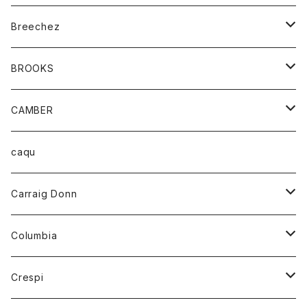
ジャケット
ベルト
Tシャツ
グッズ
Breechez
ダウンベスト
アンダーウェアー
トップス
シャツ
BROOKS
パーカー
カードホルダー
カーディガン
ボトム
グッズ
CAMBER
ブレザー
キーホルダー
ジャケット
オーバーオール
靴
レディース
トップス
caqu
靴
シャツ
ショートパンツ
オーバーオール
ハーフスリーブTシャツ
Carraig Donn
財布
セーター
ジーンズ
カーディガン
ニット
Columbia
ストール/マフラー
タンクトップ
スカート
コート
アウター
Crespi
チーフ
Tシャツ
パンツ