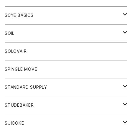
ベスト
Tシャツ
パーカー
靴
Tシャツ
アウター
SCYE BASICS
ロングスリーブＴシャツ
ボトム
カーディガン
トップス
グッズ
ボトム
SOIL
ワンピース
コート
Tシャツ
ネクタイ
ジーンズ
ボトム
アクセサリー
トップス
靴
SOLOVAIR
ジャケット
トレーナー
グローブ
チノパン
ショートパンツ
ポロシャツ
レディース
トップス
靴
ワンピース
SPINGLE MOVE
パーカー
パーカー
ストール
スカート
ベスト
スカート
カットソー
アクセサリー
ボトム
トップス
STANDARD SUPPLY
ロングスリーブTシャツ
パンツ
ジャケット
Tシャツ
カーディガン
バック
ショートパンツ
カットソー
レディース
ボトム
財布
STUDEBAKER
Tシャツ
パーカー
ジャケット
パンツ
カットソー
パンツ
バッグ
アクセサリー
SUICOKE