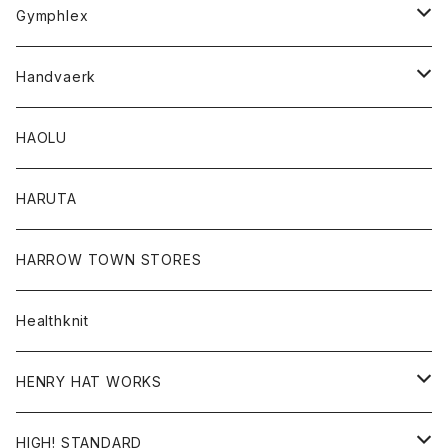
Tシャツ
Gymphlex
ロングスリーブTシャツ
アウター
Handvaerk
カーディガン
トップス
トップス
HAOLU
コート
シャツ
Tシャツ
レディース
HARUTA
ダウンジャケツト
スウェット
ロンTEE
カーディガン
ボトム
HARROW TOWN STORES
ダウンベスト
ダウンベスト
スエット
コート
パンツ
Healthknit
ジャケット
Ｔシャツ
Ｔシャツ
HENRY HAT WORKS
ワンピース
帽子
HIGH! STANDARD