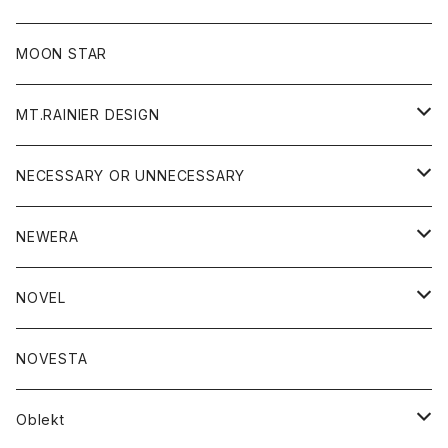
ジャケット
フリース
パンツ
帽子
MOON STAR
ニット
MT.RAINIER DESIGN
ブラウス
アウター
NECESSARY OR UNNECESSARY
コート
アクセサリー
アウター
NEWERA
ジャケット
バッグ
コート
グッズ
アクセサリー
帽子
NOVEL
ダウンジャケット
ジャケット
ウォレット
バッグ
トップス
グッズ
トップス
NOVESTA
ダウンベスト
ダウン
靴
ブレスレット
ジャケット
靴
カットソー
ボトム
トップス
ボトム
Oblekt