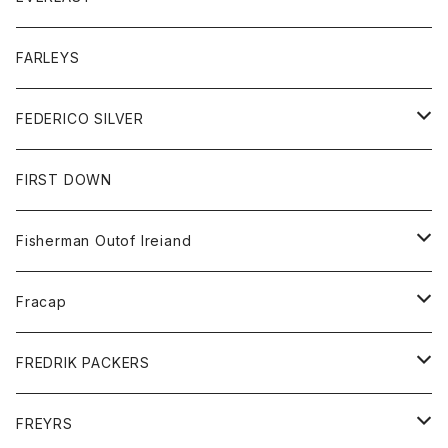
ベスト
ベスト
シャツ
ボトム
トップス
FARLEYS
フリース
セーター
ショートパンツ
ジャケット
レディース
ボトム
FEDERICO SILVER
Tシャツ
パンツ
スエットシャツ
コート
スエットパンツ
グッズ
アクセサリー
FIRST DOWN
トレーナー
ロングスリーブTシャツ
ジャケット
帽子
Fisherman Outof Ireiand
ポロシャツ
シャツ
ニット
Fracap
ショートパンツ
グッズ
FREDRIK PACKERS
ダウンジャケット
靴
アクセサリー
FREYRS