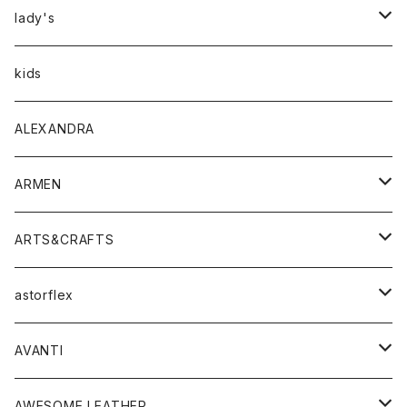
アウター
lady's
トップス
アウター
kids
Tシャツ
ボトムス
トップス
ALEXANDRA
シャツ
Tシャツ・カットソー
ボトムス
ARMEN
ニット・セーター
シャツ・ブラウス
パンツ
ワンピース・オールインワン
アウター
ARTS&CRAFTS
スウェット・パーカー
ニット・セーター
スカート
コート
バッグ
トップス
アクセサリー
astorflex
タンクトップ
パーカー・スウェット
ジャケット
ベスト
ウォレット
シューズ
ワンピース
グッズ
AVANTI
タンクトップ・キャミソール
シャツ
バッグ
靴
アクセサリー
ボトム
シャツ
AWESOME LEATHER