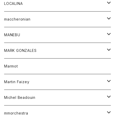
ジャケット
パンツ
アウター
トップス
LOCALINA
Tシャツ
スカート
スカート
カットソー
シャツ
ロングスリーブテーシャツ
maccheronian
トレーナー
セーター
ニット
シャツ
靴
MANEBU
パーカー
チュニック
ボトム
スカート
靴
MARK GONZALES
ハーフスリーブTシャツ
Tシャツ
ワンピース
ボトム
トップス
Marmot
ブラウス
ボトム
Tシャツ
ワンピース
Tシャツ
Martin Faizey
ベスト
ワンピース
ベルト
Michel Beadouin
ポロシャツ
トップス
mmorchestra
ロングスリーブTシャツ