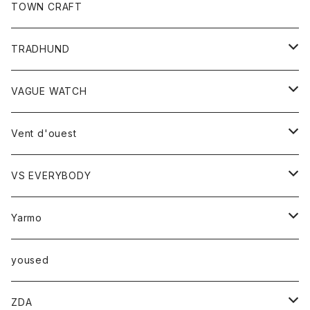
トップス
TOWN CRAFT
レディース
TRADHUND
カットソー
セーター
VAGUE WATCH
ベスト
時計
Vent d'ouest
ボトム
VS EVERYBODY
スカート
トップス
トップス
Yarmo
パンツ
ベスト
Ｔシャツ
アウター
yoused
コート
小物
ZDA