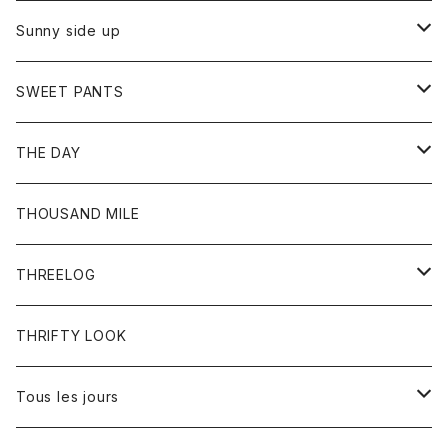
シャツ
カーディガン
オーバーオール
ブレスレット
ブーツ
Sunny side up
セーター
グローブ
リング
サンダル
アウター
SWEET PANTS
Tシャツ
Tシャツ
Ｇジャン
ボトム
ボトム
THE DAY
シャツ
ジーンズ
ショートパンツ
トップス
THOUSAND MILE
ボトム
Tシャツ
THREELOG
ワンピース
トップス
THRIFTY LOOK
コート
Tシャツ
Tous les jours