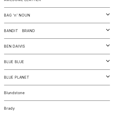
スカート
その他雑貨
グッズ
アウター
BAG ‘n’ NOUN
パンツ
靴
革ジャケット
アクセサリー
BANDIT BRAND
バッグ
トップス
BEN DAIVIS
ポーチ
Ｔシャツ
ポトム
BLUE BLUE
パンツ
アウター
BLUE PLANET
カーディガン
アクセサリー
サングラス
Blundstone
コート
バッグ
キッズ
Brady