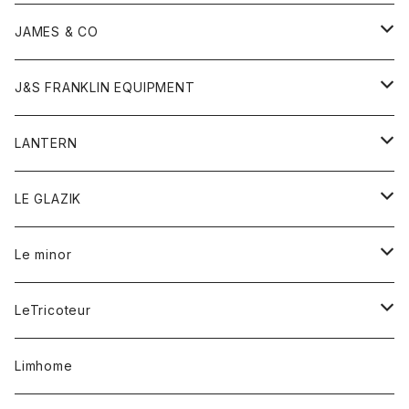
ダウンベスト
ネックレス
ジャケット
ロンパース
アンダーウェア
靴
トップス
トップス
キッズ
Tシャツ
JAMES & CO
パーカー
バッグ
ダウンベスト
靴
ストール
カーディガン
カットソー
トレーナー
ボトム
ボトム
トップス
帽子
ボトム
J&S FRANKLIN EQUIPMENT
ブレザー
ブレスレット
パーカー
グローブ
バンダナ
ジャケット
シャツ
オーバーオール
オーバーオール
Gジャケット
レディース
レディース
帽子
アウター
LANTERN
フリース
ベルト
ストール/マフラー
帽子
シャツ
セーター
ショートパンツ
ショートパンツ
スウェット
アウター
オーバーオール
ワンピース
アウター
LE GLAZIK
マフラー
バック
スウェットシャツ
Tシャツ
ジーンズ
スカート
カーディガン
シャツ
ワンピース
Tシャツ
レディース
Le minor
リング
帽子
ストレッチフライス
トレーナー
スウェットパンツ
パンツ
コート
コート
ボトム
LeTricoteur
バンダナ
セーター
ベスト
スカート
シャツ
シャツ
スカート
レディース
カーディガン
Limhome
タンクトップ
パンツ
スウェット