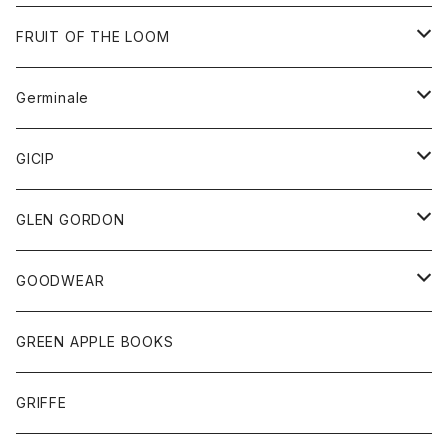
ダウンベスト
バッグ
サングラス
FRUIT OF THE LOOM
Tシャツ
アウター
Germinale
ボトム
パーカー
グッズ
靴
GICIP
ネクタイ
サンダル
トップス
トップス
GLEN GORDON
チーフ
シャツ
Tシャツ
ボトム
グッズ
GOODWEAR
タンクトップ
ショートパンツ
手袋
レディース
トップス
GREEN APPLE BOOKS
Tシャツ
スカート
スカート
Tシャツ
GRIFFE
トレーナー