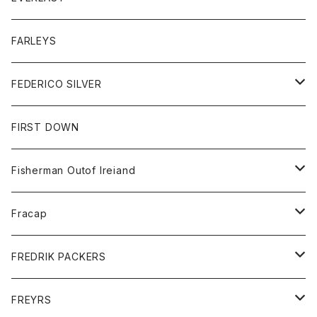
ベスト
ベスト
シャツ
ボトム
トップス
FARLEYS
フリース
セーター
ショートパンツ
ジャケット
レディース
ボトム
FEDERICO SILVER
Tシャツ
パンツ
スエットシャツ
コート
スエットパンツ
グッズ
アクセサリー
FIRST DOWN
トレーナー
ロングスリーブTシャツ
ジャケット
帽子
Fisherman Outof Ireiand
ポロシャツ
シャツ
ニット
Fracap
ショートパンツ
グッズ
FREDRIK PACKERS
ダウンジャケット
靴
アクセサリー
FREYRS