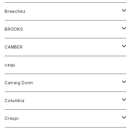
ジャケット
ベルト
Tシャツ
グッズ
Breechez
ダウンベスト
アンダーウェアー
トップス
シャツ
BROOKS
パーカー
カードホルダー
カーディガン
ボトム
グッズ
CAMBER
ブレザー
キーホルダー
ジャケット
オーバーオール
靴
レディース
トップス
caqu
靴
シャツ
ショートパンツ
オーバーオール
ハーフスリーブTシャツ
Carraig Donn
財布
セーター
ジーンズ
カーディガン
ニット
Columbia
ストール/マフラー
タンクトップ
スカート
コート
アウター
Crespi
チーフ
Tシャツ
パンツ