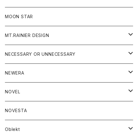
ジャケット
フリース
パンツ
帽子
MOON STAR
ニット
MT.RAINIER DESIGN
ブラウス
アウター
NECESSARY OR UNNECESSARY
コート
アクセサリー
アウター
NEWERA
ジャケット
バッグ
コート
グッズ
アクセサリー
帽子
NOVEL
ダウンジャケット
ジャケット
ウォレット
バッグ
トップス
グッズ
トップス
NOVESTA
ダウンベスト
ダウン
靴
ブレスレット
ジャケット
靴
カットソー
ボトム
トップス
ボトム
Oblekt