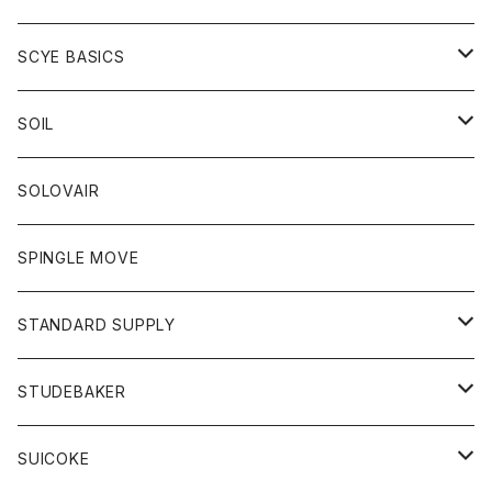
ベスト
Tシャツ
パーカー
靴
Tシャツ
アウター
SCYE BASICS
ロングスリーブＴシャツ
ボトム
カーディガン
トップス
グッズ
ボトム
SOIL
ワンピース
コート
Tシャツ
ネクタイ
ジーンズ
ボトム
アクセサリー
トップス
靴
SOLOVAIR
ジャケット
トレーナー
グローブ
チノパン
ショートパンツ
ポロシャツ
レディース
トップス
靴
ワンピース
SPINGLE MOVE
パーカー
パーカー
ストール
スカート
ベスト
スカート
カットソー
アクセサリー
ボトム
トップス
STANDARD SUPPLY
ロングスリーブTシャツ
パンツ
ジャケット
Tシャツ
カーディガン
バック
ショートパンツ
カットソー
レディース
ボトム
財布
STUDEBAKER
Tシャツ
パーカー
ジャケット
パンツ
カットソー
パンツ
バッグ
アクセサリー
SUICOKE