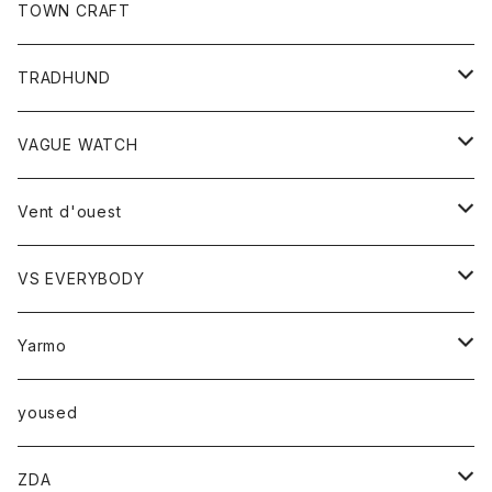
トップス
TOWN CRAFT
レディース
TRADHUND
カットソー
セーター
VAGUE WATCH
ベスト
時計
Vent d'ouest
ボトム
VS EVERYBODY
スカート
トップス
トップス
Yarmo
パンツ
ベスト
Ｔシャツ
アウター
yoused
コート
小物
ZDA