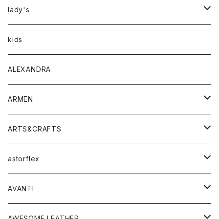
アウター
lady's
トップス
アウター
kids
Tシャツ
ボトムス
トップス
ALEXANDRA
シャツ
Tシャツ・カットソー
ボトムス
ARMEN
ニット・セーター
シャツ・ブラウス
パンツ
ワンピース・オールインワン
アウター
ARTS&CRAFTS
スウェット・パーカー
ニット・セーター
スカート
コート
バッグ
トップス
アクセサリー
astorflex
タンクトップ
パーカー・スウェット
ジャケット
ベスト
ウォレット
シューズ
ワンピース
グッズ
AVANTI
タンクトップ・キャミソール
シャツ
バッグ
靴
アクセサリー
ボトム
シャツ
AWESOME LEATHER