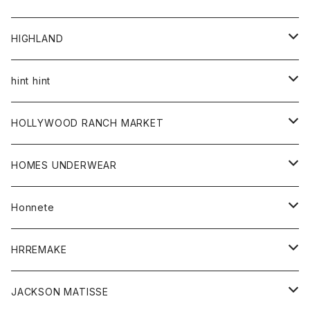
アウター
HIGHLAND
ジャケット
トップス
帽子
hint hint
シャツ
ボトム
ストール
HOLLYWOOD RANCH MARKET
カーディガン
グッズ
アウター
HOMES UNDERWEAR
Tシャツ
帽子
カーディガン
アクセサリー
アウター
Honnete
コート
ウォレット
カーディガン
キッズ
キッズ
ブラウス
HRREMAKE
ジャケット
ストール
コート
Tシャツ
Tシャツ
グッズ
グッズ
ワンピース
バック
JACKSON MATISSE