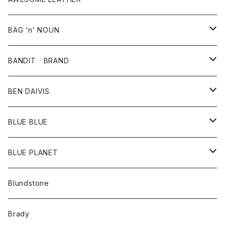
スカート
その他雑貨
グッズ
アウター
BAG ‘n’ NOUN
パンツ
靴
革ジャケット
アクセサリー
BANDIT BRAND
バッグ
トップス
BEN DAIVIS
ポーチ
Ｔシャツ
ポトム
BLUE BLUE
パンツ
アウター
BLUE PLANET
カーディガン
アクセサリー
サングラス
Blundstone
コート
バッグ
キッズ
Brady