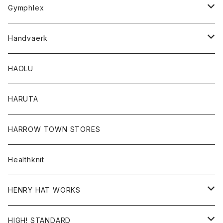
Tシャツ
Gymphlex
ロングスリーブTシャツ
アウター
Handvaerk
カーディガン
トップス
トップス
HAOLU
コート
シャツ
Tシャツ
レディース
HARUTA
ダウンジャケツト
スウェット
ロンTEE
カーディガン
ボトム
HARROW TOWN STORES
ダウンベスト
ダウンベスト
スエット
コート
パンツ
Healthknit
ジャケット
Ｔシャツ
Ｔシャツ
HENRY HAT WORKS
ワンピース
帽子
HIGH! STANDARD