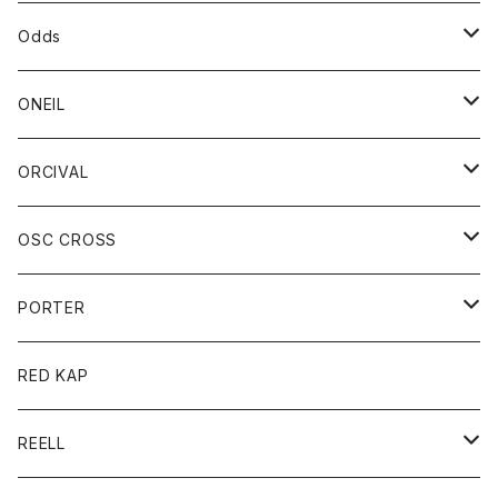
パーカー
パーカー
バック
ベルト
シャツ
ストール/マフラー
スエット
ショートパンツ
シャツ
レディース
ボトム
ボトム
Odds
ベスト
帽子
Tシャツ
帽子
フーディ
パンツ
シャツジャケット
シャツ
ショートパンツ
ショートパンツ
レディース
帽子
ONEIL
トレーナー
セーター
Tシャツ
ジーンズ
パンツ
ボトム
スカート
ORCIVAL
ベスト
Tシャツ
ボトム
パンツ
アウター
OSC CROSS
トレーナー
コート
アクセサリー
ダウンジャケット
PORTER
ベスト
ジャケット
バッグ
キッズ
カードホルダー
RED KAP
ロングスリーブＴシャツ
ダウンベスト
Tシャツ
グッズ
キーホルダー
REELL
パーカー