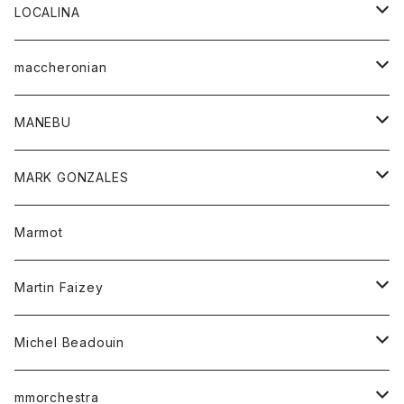
ジャケット
パンツ
アウター
トップス
LOCALINA
Tシャツ
スカート
スカート
カットソー
シャツ
ロングスリーブテーシャツ
maccheronian
トレーナー
セーター
ニット
シャツ
靴
MANEBU
パーカー
チュニック
ボトム
スカート
靴
MARK GONZALES
ハーフスリーブTシャツ
Tシャツ
ワンピース
ボトム
トップス
Marmot
ブラウス
ボトム
Tシャツ
ワンピース
Tシャツ
Martin Faizey
ベスト
ワンピース
ベルト
Michel Beadouin
ポロシャツ
トップス
mmorchestra
ロングスリーブTシャツ