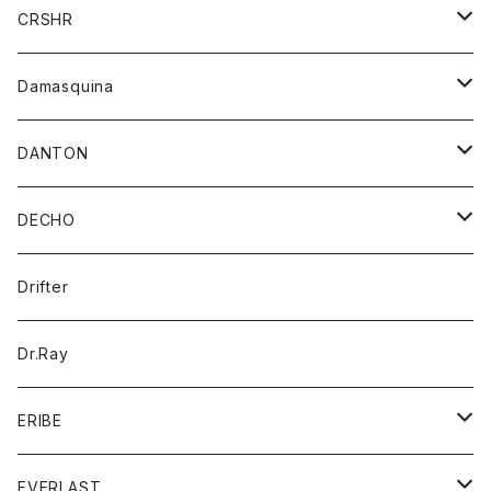
シャツ
ジャケット
ジャケット
CRSHR
バンダナ
トレーナー
スカート
ワンピース
キャップ
Damasquina
ネクタイ
パーカー
チュニック
ブラウス
ウォレット
DANTON
帽子
ベスト
Tシャツ
カードケース
アウター
DECHO
ポロシャツ
パーカー
コート
バッグ
アクセサリー
帽子
Drifter
ロングスリーブTシャツ
ワンピース
ジャケット
バッグ
キッズ
Dr.Ray
ボトム
ダウンジャケット
シャツ
グッズ
ERIBE
ジャケット
ダウンベスト
Tシャツ
帽子
トップス
ニット
EVERLAST