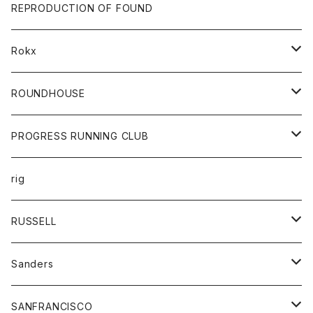
帽子
靴
トップス
財布
パンツ
REPRODUCTION OF FOUND
ロングスリーブカットソー
バック
カットソー
ショートパンツ
ボトムス
バック
Rokx
帽子
カーディガン
ショートパンツ
レディース
ボトム
ROUNDHOUSE
シャツ
パンツ
カットソー
エプロン
PROGRESS RUNNING CLUB
セーター
コート
キッズ
トップス
rig
Tシャツ
ジャケット
オーバーオール
Tシャツ
ボトム
グッズ
RUSSELL
トレーナー
シャツ
ペインターパンツ
帽子
アウター
Sanders
ニット
セーター
コート
スカート
グッズ
SANFRANCISCO