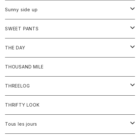
シャツ
カーディガン
オーバーオール
ブレスレット
ブーツ
Sunny side up
セーター
グローブ
リング
サンダル
アウター
SWEET PANTS
Tシャツ
Tシャツ
Ｇジャン
ボトム
ボトム
THE DAY
シャツ
ジーンズ
ショートパンツ
トップス
THOUSAND MILE
ボトム
Tシャツ
THREELOG
ワンピース
トップス
THRIFTY LOOK
コート
Tシャツ
Tous les jours