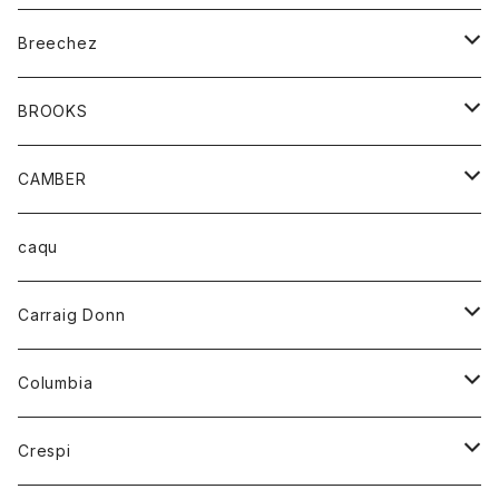
ジャケット
ベルト
Tシャツ
グッズ
Breechez
ダウンベスト
アンダーウェアー
トップス
シャツ
BROOKS
パーカー
カードホルダー
カーディガン
ボトム
グッズ
CAMBER
ブレザー
キーホルダー
ジャケット
オーバーオール
靴
レディース
トップス
caqu
靴
シャツ
ショートパンツ
オーバーオール
ハーフスリーブTシャツ
Carraig Donn
財布
セーター
ジーンズ
カーディガン
ニット
Columbia
ストール/マフラー
タンクトップ
スカート
コート
アウター
Crespi
チーフ
Tシャツ
パンツ