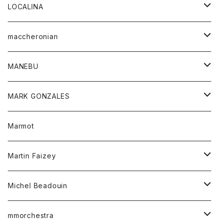
ジャケット
パンツ
アウター
トップス
LOCALINA
Tシャツ
スカート
スカート
カットソー
シャツ
ロングスリーブテーシャツ
maccheronian
トレーナー
セーター
ニット
シャツ
靴
MANEBU
パーカー
チュニック
ボトム
スカート
靴
MARK GONZALES
ハーフスリーブTシャツ
Tシャツ
ワンピース
ボトム
トップス
Marmot
ブラウス
ボトム
Tシャツ
ワンピース
Tシャツ
Martin Faizey
ベスト
ワンピース
ベルト
Michel Beadouin
ポロシャツ
トップス
mmorchestra
ロングスリーブTシャツ