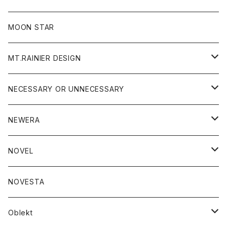
ジャケット
フリース
パンツ
帽子
MOON STAR
ニット
MT.RAINIER DESIGN
ブラウス
アウター
NECESSARY OR UNNECESSARY
コート
アクセサリー
アウター
NEWERA
ジャケット
バッグ
コート
グッズ
アクセサリー
帽子
NOVEL
ダウンジャケット
ジャケット
ウォレット
バッグ
トップス
グッズ
トップス
NOVESTA
ダウンベスト
ダウン
靴
ブレスレット
ジャケット
靴
カットソー
ボトム
トップス
ボトム
Oblekt