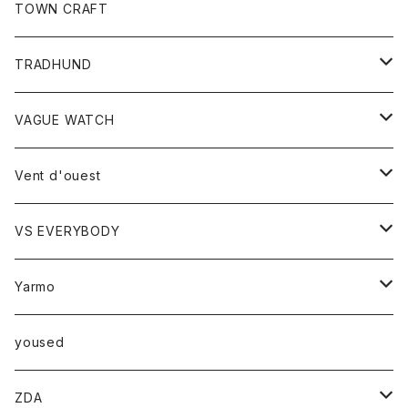
トップス
TOWN CRAFT
レディース
TRADHUND
カットソー
セーター
VAGUE WATCH
ベスト
時計
Vent d'ouest
ボトム
VS EVERYBODY
スカート
トップス
トップス
Yarmo
パンツ
ベスト
Ｔシャツ
アウター
yoused
コート
小物
ZDA