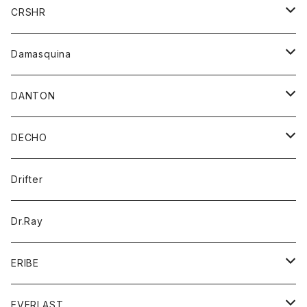
シャツ
ジャケット
ジャケット
CRSHR
バンダナ
トレーナー
スカート
ワンピース
キャップ
Damasquina
ネクタイ
パーカー
チュニック
ブラウス
ウォレット
DANTON
帽子
ベスト
Tシャツ
カードケース
アウター
DECHO
ポロシャツ
パーカー
コート
バッグ
アクセサリー
帽子
Drifter
ロングスリーブTシャツ
ワンピース
ジャケット
バッグ
キッズ
Dr.Ray
ボトム
ダウンジャケット
シャツ
グッズ
ERIBE
ジャケット
ダウンベスト
Tシャツ
帽子
トップス
ニット
EVERLAST