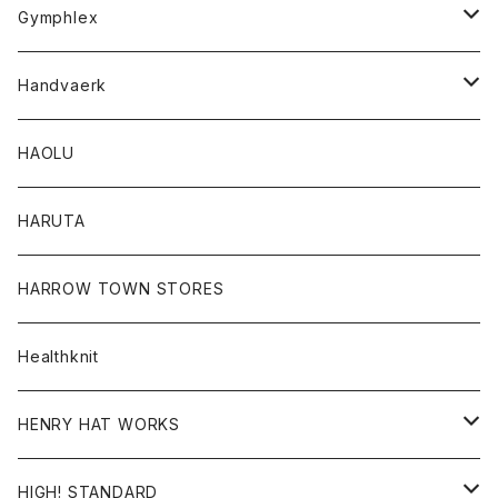
Tシャツ
Gymphlex
ロングスリーブTシャツ
アウター
Handvaerk
カーディガン
トップス
トップス
HAOLU
コート
シャツ
Tシャツ
レディース
HARUTA
ダウンジャケツト
スウェット
ロンTEE
カーディガン
ボトム
HARROW TOWN STORES
ダウンベスト
ダウンベスト
スエット
コート
パンツ
Healthknit
ジャケット
Ｔシャツ
Ｔシャツ
HENRY HAT WORKS
ワンピース
帽子
HIGH! STANDARD