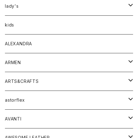
アウター
lady's
トップス
アウター
kids
Tシャツ
ボトムス
トップス
ALEXANDRA
シャツ
Tシャツ・カットソー
ボトムス
ARMEN
ニット・セーター
シャツ・ブラウス
パンツ
ワンピース・オールインワン
アウター
ARTS&CRAFTS
スウェット・パーカー
ニット・セーター
スカート
コート
バッグ
トップス
アクセサリー
astorflex
タンクトップ
パーカー・スウェット
ジャケット
ベスト
ウォレット
シューズ
ワンピース
グッズ
AVANTI
タンクトップ・キャミソール
シャツ
バッグ
靴
アクセサリー
ボトム
シャツ
AWESOME LEATHER