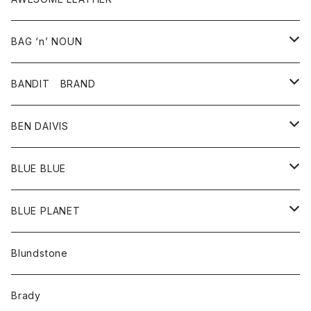
スカート
その他雑貨
グッズ
アウター
BAG ‘n’ NOUN
パンツ
靴
革ジャケット
アクセサリー
BANDIT BRAND
バッグ
トップス
BEN DAIVIS
ポーチ
Ｔシャツ
ポトム
BLUE BLUE
パンツ
アウター
BLUE PLANET
カーディガン
アクセサリー
サングラス
Blundstone
コート
バッグ
キッズ
Brady