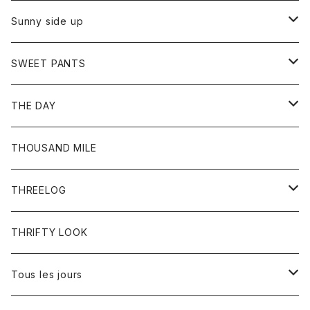
シャツ
カーディガン
オーバーオール
ブレスレット
ブーツ
Sunny side up
セーター
グローブ
リング
サンダル
アウター
SWEET PANTS
Tシャツ
Tシャツ
Ｇジャン
ボトム
ボトム
THE DAY
シャツ
ジーンズ
ショートパンツ
トップス
THOUSAND MILE
ボトム
Tシャツ
THREELOG
ワンピース
トップス
THRIFTY LOOK
コート
Tシャツ
Tous les jours