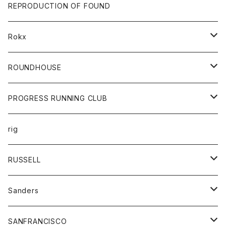
帽子
靴
トップス
財布
パンツ
REPRODUCTION OF FOUND
ロングスリーブカットソー
バック
カットソー
ショートパンツ
ボトムス
バック
Rokx
帽子
カーディガン
ショートパンツ
レディース
ボトム
ROUNDHOUSE
シャツ
パンツ
カットソー
エプロン
PROGRESS RUNNING CLUB
セーター
コート
キッズ
トップス
rig
Tシャツ
ジャケット
オーバーオール
Tシャツ
ボトム
グッズ
RUSSELL
トレーナー
シャツ
ペインターパンツ
帽子
アウター
Sanders
ニット
セーター
コート
スカート
グッズ
SANFRANCISCO