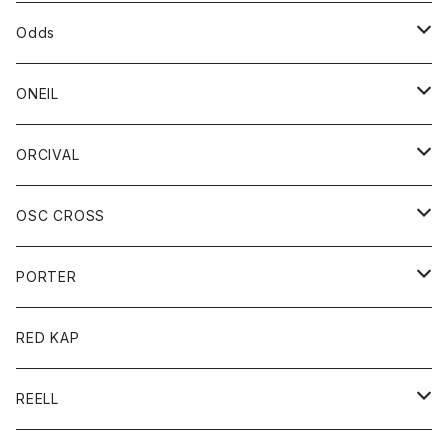
パーカー
パーカー
バック
ベルト
シャツ
ストール/マフラー
スエット
ショートパンツ
シャツ
レディース
ボトム
ボトム
Odds
ベスト
帽子
Tシャツ
帽子
フーディ
パンツ
シャツジャケット
シャツ
ショートパンツ
ショートパンツ
レディース
帽子
ONEIL
トレーナー
セーター
Tシャツ
ジーンズ
パンツ
ボトム
スカート
ORCIVAL
ベスト
Tシャツ
ボトム
パンツ
アウター
OSC CROSS
トレーナー
コート
アクセサリー
ダウンジャケット
PORTER
ベスト
ジャケット
バッグ
キッズ
カードホルダー
RED KAP
ロングスリーブＴシャツ
ダウンベスト
Tシャツ
グッズ
キーホルダー
REELL
パーカー