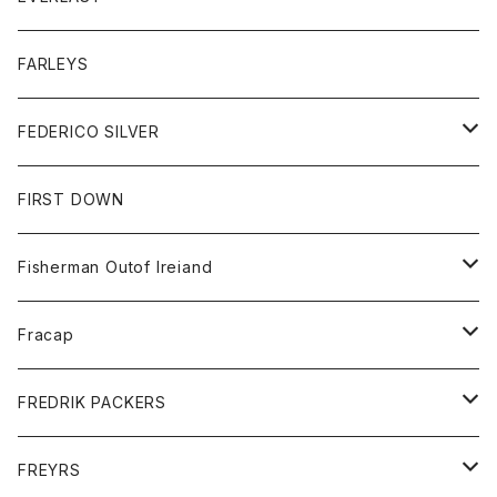
ベスト
ベスト
シャツ
ボトム
トップス
FARLEYS
フリース
セーター
ショートパンツ
ジャケット
レディース
ボトム
FEDERICO SILVER
Tシャツ
パンツ
スエットシャツ
コート
スエットパンツ
グッズ
アクセサリー
FIRST DOWN
トレーナー
ロングスリーブTシャツ
ジャケット
帽子
Fisherman Outof Ireiand
ポロシャツ
シャツ
ニット
Fracap
ショートパンツ
グッズ
FREDRIK PACKERS
ダウンジャケット
靴
アクセサリー
FREYRS