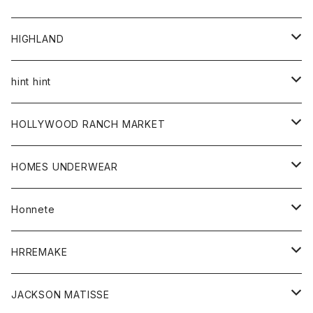
アウター
HIGHLAND
ジャケット
トップス
帽子
hint hint
シャツ
ボトム
ストール
HOLLYWOOD RANCH MARKET
カーディガン
グッズ
アウター
HOMES UNDERWEAR
Tシャツ
帽子
カーディガン
アクセサリー
アウター
Honnete
コート
ウォレット
カーディガン
キッズ
キッズ
ブラウス
HRREMAKE
ジャケット
ストール
コート
Tシャツ
Tシャツ
グッズ
グッズ
ワンピース
バック
JACKSON MATISSE