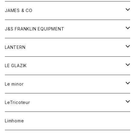
ダウンベスト
ネックレス
ジャケット
ロンパース
アンダーウェア
靴
トップス
トップス
キッズ
Tシャツ
JAMES & CO
パーカー
バッグ
ダウンベスト
靴
ストール
カーディガン
カットソー
トレーナー
ボトム
ボトム
トップス
帽子
ボトム
J&S FRANKLIN EQUIPMENT
ブレザー
ブレスレット
パーカー
グローブ
バンダナ
ジャケット
シャツ
オーバーオール
オーバーオール
Gジャケット
レディース
レディース
帽子
アウター
LANTERN
フリース
ベルト
ストール/マフラー
帽子
シャツ
セーター
ショートパンツ
ショートパンツ
スウェット
アウター
オーバーオール
ワンピース
アウター
LE GLAZIK
マフラー
バック
スウェットシャツ
Tシャツ
ジーンズ
スカート
カーディガン
シャツ
ワンピース
Tシャツ
レディース
Le minor
リング
帽子
ストレッチフライス
トレーナー
スウェットパンツ
パンツ
コート
コート
ボトム
LeTricoteur
バンダナ
セーター
ベスト
スカート
シャツ
シャツ
スカート
レディース
カーディガン
Limhome
タンクトップ
パンツ
スウェット