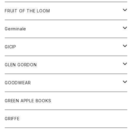
ダウンベスト
バッグ
サングラス
FRUIT OF THE LOOM
Tシャツ
アウター
Germinale
ボトム
パーカー
グッズ
靴
GICIP
ネクタイ
サンダル
トップス
トップス
GLEN GORDON
チーフ
シャツ
Tシャツ
ボトム
グッズ
GOODWEAR
タンクトップ
ショートパンツ
手袋
レディース
トップス
GREEN APPLE BOOKS
Tシャツ
スカート
スカート
Tシャツ
GRIFFE
トレーナー