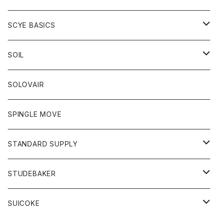
ベスト
Tシャツ
パーカー
靴
Tシャツ
アウター
SCYE BASICS
ロングスリーブＴシャツ
ボトム
カーディガン
トップス
グッズ
ボトム
SOIL
ワンピース
コート
Tシャツ
ネクタイ
ジーンズ
ボトム
アクセサリー
トップス
靴
SOLOVAIR
ジャケット
トレーナー
グローブ
チノパン
ショートパンツ
ポロシャツ
レディース
トップス
靴
ワンピース
SPINGLE MOVE
パーカー
パーカー
ストール
スカート
ベスト
スカート
カットソー
アクセサリー
ボトム
トップス
STANDARD SUPPLY
ロングスリーブTシャツ
パンツ
ジャケット
Tシャツ
カーディガン
バック
ショートパンツ
カットソー
レディース
ボトム
財布
STUDEBAKER
Tシャツ
パーカー
ジャケット
パンツ
カットソー
パンツ
バッグ
アクセサリー
SUICOKE