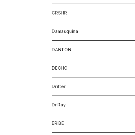
チーフ
Tシャツ
パンツ
シャツ
ジャケット
ジャケット
CRSHR
バンダナ
トレーナー
スカート
ワンピース
キャップ
Damasquina
ネクタイ
パーカー
チュニック
ブラウス
ウォレット
DANTON
帽子
ベスト
Tシャツ
カードケース
アウター
DECHO
ポロシャツ
パーカー
コート
バッグ
アクセサリー
帽子
Drifter
ロングスリーブTシャツ
ワンピース
ジャケット
バッグ
キッズ
Dr.Ray
ボトム
ダウンジャケット
シャツ
グッズ
ERIBE
ジャケット