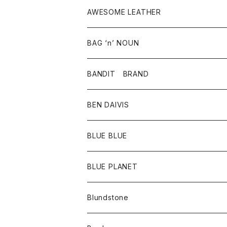
タンクトップ・キャミソール
シャツ
バッグ
靴
アクセサリー
ボトム
シャツ
AWESOME LEATHER
スカート
その他雑貨
グッズ
アウター
BAG ‘n’ NOUN
パンツ
靴
革ジャケット
アクセサリー
BANDIT BRAND
バッグ
トップス
BEN DAIVIS
ポーチ
Ｔシャツ
ポトム
BLUE BLUE
パンツ
アウター
BLUE PLANET
カーディガン
アクセサリー
サングラス
Blundstone
コート
バッグ