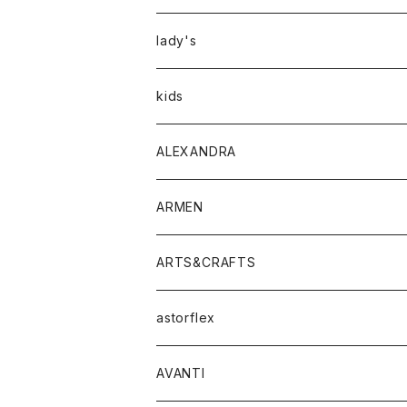
アウター
lady's
トップス
アウター
kids
Tシャツ
ボトムス
トップス
ALEXANDRA
シャツ
Tシャツ・カットソー
ボトムス
ARMEN
ニット・セーター
シャツ・ブラウス
パンツ
ワンピース・オールインワン
アウター
ARTS&CRAFTS
スウェット・パーカー
ニット・セーター
スカート
コート
バッグ
トップス
アクセサリー
astorflex
タンクトップ
パーカー・スウェット
ジャケット
ベスト
ウォレット
シューズ
ワンピース
グッズ
AVANTI