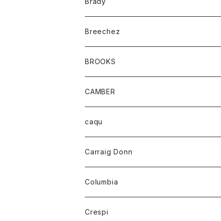
キッズ
Brady
ジャケット
ベルト
Tシャツ
グッズ
Breechez
ダウンベスト
アンダーウェアー
トップス
シャツ
BROOKS
パーカー
カードホルダー
カーディガン
ボトム
グッズ
CAMBER
ブレザー
キーホルダー
ジャケット
オーバーオール
靴
レディース
トップス
caqu
靴
シャツ
ショートパンツ
オーバーオール
ハーフスリーブTシャツ
Carraig Donn
財布
セーター
ジーンズ
カーディガン
ニット
Columbia
ストール/マフラー
タンクトップ
スカート
コート
アウター
Crespi