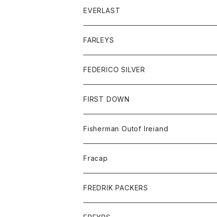
ダウンベスト
Tシャツ
帽子
トップス
ニット
EVERLAST
ベスト
ベスト
シャツ
ボトム
トップス
FARLEYS
フリース
セーター
ショートパンツ
ジャケット
レディース
ボトム
FEDERICO SILVER
Tシャツ
パンツ
スエットシャツ
コート
スエットパンツ
グッズ
アクセサリー
FIRST DOWN
トレーナー
ロングスリーブTシャツ
ジャケット
帽子
Fisherman Outof Ireiand
ポロシャツ
シャツ
ニット
Fracap
ショートパンツ
グッズ
FREDRIK PACKERS
ダウンジャケット
靴
アクセサリー