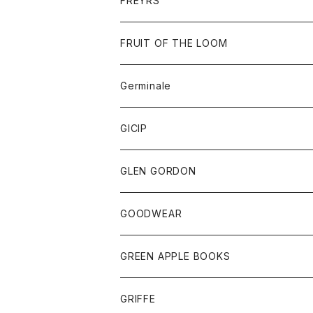
FREYRS
ダウンベスト
バッグ
サングラス
FRUIT OF THE LOOM
Tシャツ
アウター
Germinale
ボトム
パーカー
グッズ
靴
GICIP
ネクタイ
サンダル
トップス
トップス
GLEN GORDON
チーフ
シャツ
Tシャツ
ボトム
グッズ
GOODWEAR
タンクトップ
ショートパンツ
手袋
レディース
トップス
GREEN APPLE BOOKS
Tシャツ
スカート
スカート
Tシャツ
GRIFFE