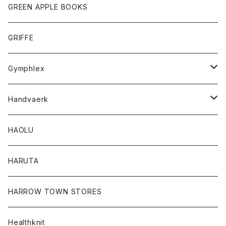
タンクトップ
ショートパンツ
手袋
レディース
トップス
GREEN APPLE BOOKS
Tシャツ
スカート
スカート
Tシャツ
GRIFFE
トレーナー
Tシャツ
Gymphlex
ロングスリーブTシャツ
アウター
Handvaerk
カーディガン
トップス
トップス
HAOLU
コート
シャツ
Tシャツ
レディース
HARUTA
ダウンジャケツト
スウェット
ロンTEE
カーディガン
ボトム
HARROW TOWN STORES
ダウンベスト
ダウンベスト
スエット
コート
パンツ
Healthknit