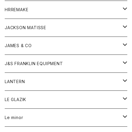
コート
ウォレット
カーディガン
キッズ
キッズ
ブラウス
HRREMAKE
ジャケット
ストール
コート
Tシャツ
Tシャツ
グッズ
グッズ
ワンピース
バック
JACKSON MATISSE
ダウンベスト
ネックレス
ジャケット
ロンパース
アンダーウェア
靴
トップス
トップス
キッズ
Tシャツ
JAMES & CO
パーカー
バッグ
ダウンベスト
靴
ストール
カーディガン
カットソー
トレーナー
ボトム
ボトム
トップス
帽子
ボトム
J&S FRANKLIN EQUIPMENT
ブレザー
ブレスレット
パーカー
グローブ
バンダナ
ジャケット
シャツ
オーバーオール
オーバーオール
Gジャケット
レディース
レディース
帽子
アウター
LANTERN
フリース
ベルト
ストール/マフラー
帽子
シャツ
セーター
ショートパンツ
ショートパンツ
スウェット
アウター
オーバーオール
ワンピース
アウター
LE GLAZIK
マフラー
バック
スウェットシャツ
Tシャツ
ジーンズ
スカート
カーディガン
シャツ
ワンピース
Tシャツ
レディース
Le minor
リング
帽子
ストレッチフライス
トレーナー
スウェットパンツ
パンツ
コート