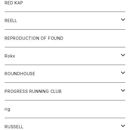
ジャケット
バッグ
キッズ
カードホルダー
RED KAP
ロングスリーブＴシャツ
ダウンベスト
Tシャツ
グッズ
キーホルダー
REELL
パーカー
帽子
靴
トップス
財布
パンツ
REPRODUCTION OF FOUND
ロングスリーブカットソー
バック
カットソー
ショートパンツ
ボトムス
バック
Rokx
帽子
カーディガン
ショートパンツ
レディース
ボトム
ROUNDHOUSE
シャツ
パンツ
カットソー
エプロン
PROGRESS RUNNING CLUB
セーター
コート
キッズ
トップス
rig
Tシャツ
ジャケット
オーバーオール
Tシャツ
ボトム
グッズ
RUSSELL