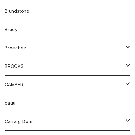
カーディガン
アクセサリー
サングラス
Blundstone
コート
バッグ
キッズ
Brady
ジャケット
ベルト
Tシャツ
グッズ
Breechez
ダウンベスト
アンダーウェアー
トップス
シャツ
BROOKS
パーカー
カードホルダー
カーディガン
ボトム
グッズ
CAMBER
ブレザー
キーホルダー
ジャケット
オーバーオール
靴
レディース
トップス
caqu
靴
シャツ
ショートパンツ
オーバーオール
ハーフスリーブTシャツ
Carraig Donn
財布
セーター