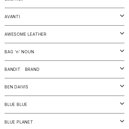
タンクトップ
パーカー・スウェット
ジャケット
ベスト
ウォレット
シューズ
ワンピース
グッズ
AVANTI
タンクトップ・キャミソール
シャツ
バッグ
靴
アクセサリー
ボトム
シャツ
AWESOME LEATHER
スカート
その他雑貨
グッズ
アウター
BAG ‘n’ NOUN
パンツ
靴
革ジャケット
アクセサリー
BANDIT BRAND
バッグ
トップス
BEN DAIVIS
ポーチ
Ｔシャツ
ポトム
BLUE BLUE
パンツ
アウター
BLUE PLANET