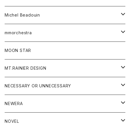
ワンピース
ベルト
Michel Beadouin
ポロシャツ
トップス
mmorchestra
ロングスリーブTシャツ
ジャケット
フリース
パンツ
帽子
MOON STAR
ニット
MT.RAINIER DESIGN
ブラウス
アウター
NECESSARY OR UNNECESSARY
コート
アクセサリー
アウター
NEWERA
ジャケット
バッグ
コート
グッズ
アクセサリー
帽子
NOVEL