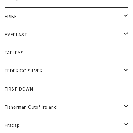
ボトム
ダウンジャケット
シャツ
グッズ
ERIBE
ジャケット
ダウンベスト
Tシャツ
帽子
トップス
ニット
EVERLAST
ベスト
ベスト
シャツ
ボトム
トップス
FARLEYS
フリース
セーター
ショートパンツ
ジャケット
レディース
ボトム
FEDERICO SILVER
Tシャツ
パンツ
スエットシャツ
コート
スエットパンツ
グッズ
アクセサリー
FIRST DOWN
トレーナー
ロングスリーブTシャツ
ジャケット
帽子
Fisherman Outof Ireiand
ポロシャツ
シャツ
ニット
Fracap