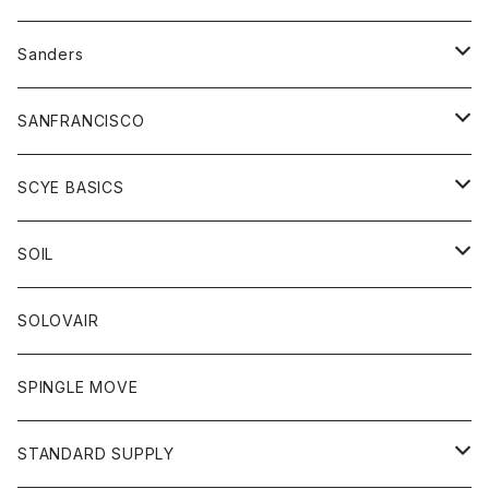
トレーナー
シャツ
ペインターパンツ
帽子
アウター
Sanders
ニット
セーター
コート
スカート
グッズ
SANFRANCISCO
ベスト
Tシャツ
パーカー
靴
Tシャツ
アウター
SCYE BASICS
ロングスリーブＴシャツ
ボトム
カーディガン
トップス
グッズ
ボトム
SOIL
ワンピース
コート
Tシャツ
ネクタイ
ジーンズ
ボトム
アクセサリー
トップス
靴
SOLOVAIR
ジャケット
トレーナー
グローブ
チノパン
ショートパンツ
ポロシャツ
レディース
トップス
靴
ワンピース
SPINGLE MOVE
パーカー
パーカー
ストール
スカート
ベスト
スカート
カットソー
アクセサリー
ボトム
トップス
STANDARD SUPPLY