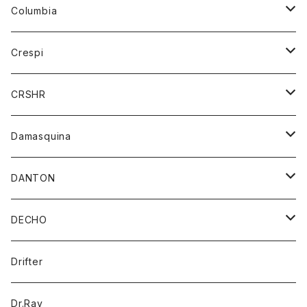
ジーンズ
カーディガン
ニット
Columbia
ストール/マフラー
タンクトップ
スカート
コート
アウター
Crespi
チーフ
Tシャツ
パンツ
シャツ
ジャケット
ジャケット
CRSHR
バンダナ
トレーナー
スカート
ワンピース
キャップ
Damasquina
ネクタイ
パーカー
チュニック
ブラウス
ウォレット
DANTON
帽子
ベスト
Tシャツ
カードケース
アウター
DECHO
ポロシャツ
パーカー
コート
バッグ
アクセサリー
帽子
Drifter
ロングスリーブTシャツ
ワンピース
ジャケット
バッグ
キッズ
Dr.Ray