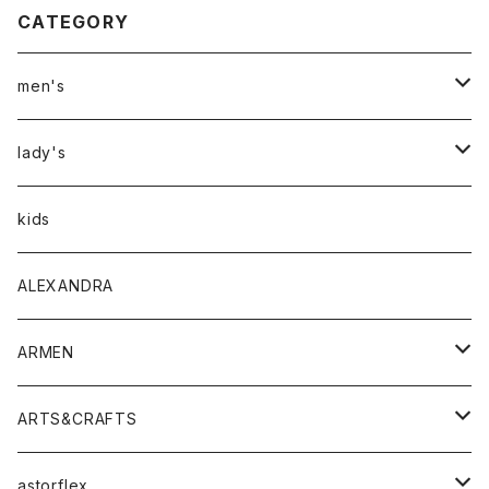
CATEGORY
men's
アウター
lady's
トップス
アウター
kids
Tシャツ
ボトムス
トップス
ALEXANDRA
シャツ
Tシャツ・カットソー
ボトムス
ARMEN
ニット・セーター
シャツ・ブラウス
パンツ
ワンピース・オールインワン
アウター
ARTS&CRAFTS
スウェット・パーカー
ニット・セーター
スカート
コート
バッグ
トップス
アクセサリー
astorflex