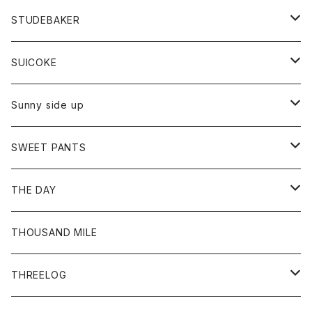
ロングスリーブTシャツ
パンツ
ジャケット
Tシャツ
カーディガン
バック
ショートパンツ
カットソー
レディース
ボトム
財布
STUDEBAKER
Tシャツ
パーカー
ジャケット
パンツ
カットソー
パンツ
バッグ
アクセサリー
SUICOKE
シャツ
カーディガン
オーバーオール
ブレスレット
ブーツ
Sunny side up
セーター
グローブ
リング
サンダル
アウター
SWEET PANTS
Tシャツ
Tシャツ
Ｇジャン
ボトム
ボトム
THE DAY
シャツ
ジーンズ
ショートパンツ
トップス
THOUSAND MILE
ボトム
Tシャツ
THREELOG
ワンピース