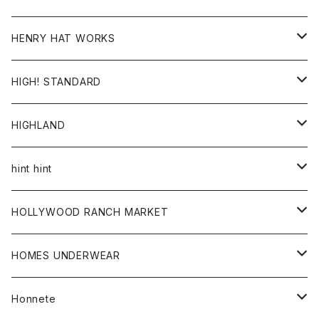
ジャケット
Ｔシャツ
Ｔシャツ
HENRY HAT WORKS
ワンピース
帽子
HIGH! STANDARD
アウター
HIGHLAND
ジャケット
トップス
帽子
hint hint
シャツ
ボトム
ストール
HOLLYWOOD RANCH MARKET
カーディガン
グッズ
アウター
HOMES UNDERWEAR
Tシャツ
帽子
カーディガン
アクセサリー
アウター
Honnete