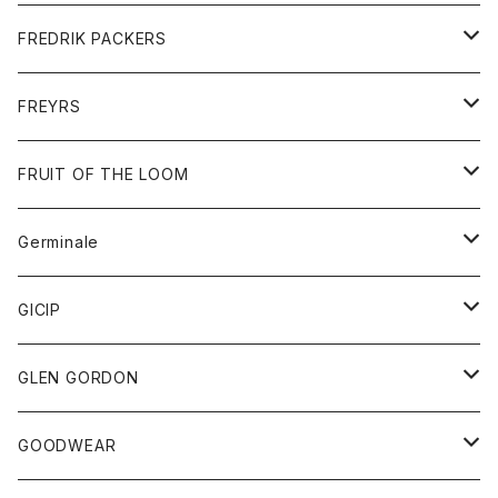
ショートパンツ
グッズ
FREDRIK PACKERS
ダウンジャケット
靴
アクセサリー
FREYRS
ダウンベスト
バッグ
サングラス
FRUIT OF THE LOOM
Tシャツ
アウター
Germinale
ボトム
パーカー
グッズ
靴
GICIP
ネクタイ
サンダル
トップス
トップス
GLEN GORDON
チーフ
シャツ
Tシャツ
ボトム
グッズ
GOODWEAR