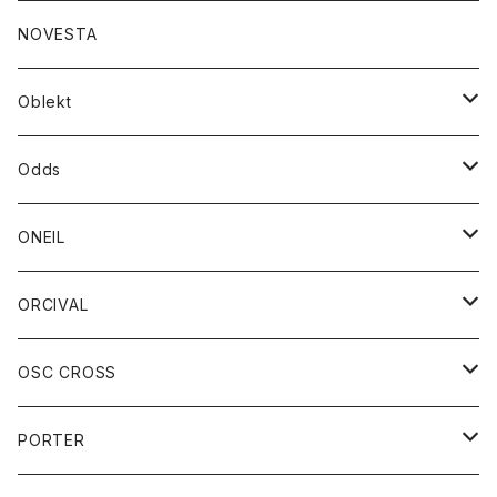
ダウンジャケット
ジャケット
ウォレット
バッグ
トップス
グッズ
トップス
NOVESTA
ダウンベスト
ダウン
靴
ブレスレット
ジャケット
靴
カットソー
ボトム
トップス
ボトム
Oblekt
パーカー
パーカー
バック
ベルト
シャツ
ストール/マフラー
スエット
ショートパンツ
シャツ
レディース
ボトム
ボトム
Odds
ベスト
帽子
Tシャツ
帽子
フーディ
パンツ
シャツジャケット
シャツ
ショートパンツ
ショートパンツ
レディース
帽子
ONEIL
トレーナー
セーター
Tシャツ
ジーンズ
パンツ
ボトム
スカート
ORCIVAL
ベスト
Tシャツ
ボトム
パンツ
アウター
OSC CROSS
トレーナー
コート
アクセサリー
ダウンジャケット
PORTER
ベスト