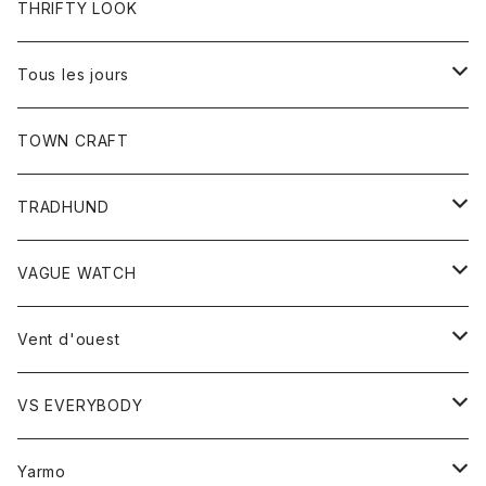
トップス
THRIFTY LOOK
コート
Tシャツ
Tous les jours
トップス
TOWN CRAFT
レディース
TRADHUND
カットソー
セーター
VAGUE WATCH
ベスト
時計
Vent d'ouest
ボトム
VS EVERYBODY
スカート
トップス
トップス
Yarmo