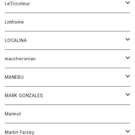
コート
ボトム
LeTricoteur
バンダナ
セーター
ベスト
スカート
シャツ
シャツ
スカート
レディース
カーディガン
Limhome
タンクトップ
パンツ
スウェット
ジャケット
パンツ
アウター
トップス
LOCALINA
Tシャツ
スカート
スカート
カットソー
シャツ
ロングスリーブテーシャツ
maccheronian
トレーナー
セーター
ニット
シャツ
靴
MANEBU
パーカー
チュニック
ボトム
スカート
靴
MARK GONZALES
ハーフスリーブTシャツ
Tシャツ
ワンピース
ボトム
トップス
Marmot
ブラウス
ボトム
Tシャツ
ワンピース
Tシャツ
Martin Faizey
ベスト