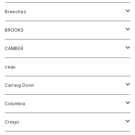
ジャケット
ベルト
Tシャツ
グッズ
Breechez
ダウンベスト
アンダーウェアー
トップス
シャツ
BROOKS
パーカー
カードホルダー
カーディガン
ボトム
グッズ
CAMBER
ブレザー
キーホルダー
ジャケット
オーバーオール
靴
レディース
トップス
caqu
靴
シャツ
ショートパンツ
オーバーオール
ハーフスリーブTシャツ
Carraig Donn
財布
セーター
ジーンズ
カーディガン
ニット
Columbia
ストール/マフラー
タンクトップ
スカート
コート
アウター
Crespi
チーフ
Tシャツ
パンツ