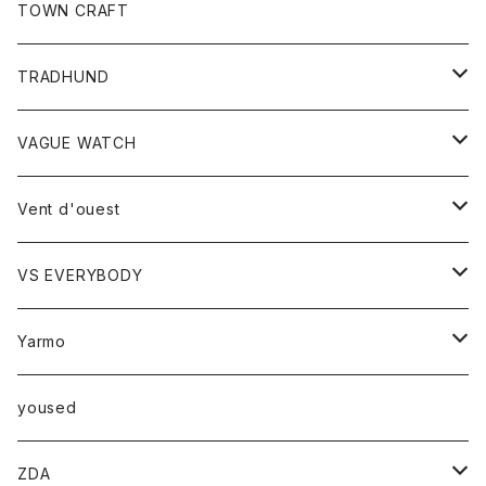
トップス
TOWN CRAFT
レディース
TRADHUND
カットソー
セーター
VAGUE WATCH
ベスト
時計
Vent d'ouest
ボトム
VS EVERYBODY
スカート
トップス
トップス
Yarmo
パンツ
ベスト
Ｔシャツ
アウター
yoused
コート
小物
ZDA