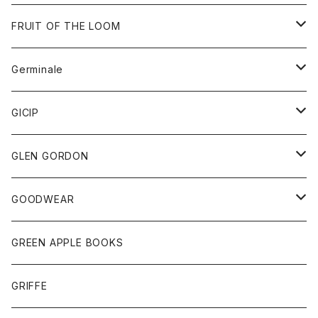
ダウンベスト
バッグ
サングラス
FRUIT OF THE LOOM
Tシャツ
アウター
Germinale
ボトム
パーカー
グッズ
靴
GICIP
ネクタイ
サンダル
トップス
トップス
GLEN GORDON
チーフ
シャツ
Tシャツ
ボトム
グッズ
GOODWEAR
タンクトップ
ショートパンツ
手袋
レディース
トップス
GREEN APPLE BOOKS
Tシャツ
スカート
スカート
Tシャツ
GRIFFE
トレーナー