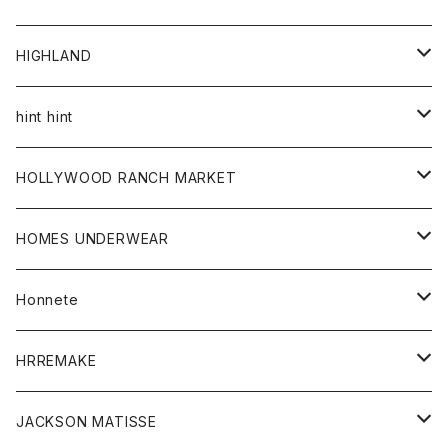
アウター
HIGHLAND
ジャケット
トップス
帽子
hint hint
シャツ
ボトム
ストール
HOLLYWOOD RANCH MARKET
カーディガン
グッズ
アウター
HOMES UNDERWEAR
Tシャツ
帽子
カーディガン
アクセサリー
アウター
Honnete
コート
ウォレット
カーディガン
キッズ
キッズ
ブラウス
HRREMAKE
ジャケット
ストール
コート
Tシャツ
Tシャツ
グッズ
グッズ
ワンピース
バック
JACKSON MATISSE