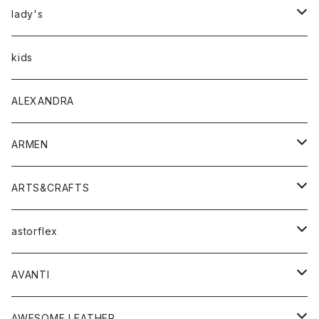
アウター
lady's
トップス
アウター
kids
Tシャツ
ボトムス
トップス
ALEXANDRA
シャツ
Tシャツ・カットソー
ボトムス
ARMEN
ニット・セーター
シャツ・ブラウス
パンツ
ワンピース・オールインワン
アウター
ARTS&CRAFTS
スウェット・パーカー
ニット・セーター
スカート
コート
バッグ
トップス
アクセサリー
astorflex
タンクトップ
パーカー・スウェット
ジャケット
ベスト
ウォレット
シューズ
ワンピース
グッズ
AVANTI
タンクトップ・キャミソール
シャツ
バッグ
靴
アクセサリー
ボトム
シャツ
AWESOME LEATHER