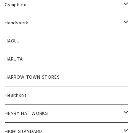
Tシャツ
Gymphlex
ロングスリーブTシャツ
アウター
Handvaerk
カーディガン
トップス
トップス
HAOLU
コート
シャツ
Tシャツ
レディース
HARUTA
ダウンジャケツト
スウェット
ロンTEE
カーディガン
ボトム
HARROW TOWN STORES
ダウンベスト
ダウンベスト
スエット
コート
パンツ
Healthknit
ジャケット
Ｔシャツ
Ｔシャツ
HENRY HAT WORKS
ワンピース
帽子
HIGH! STANDARD