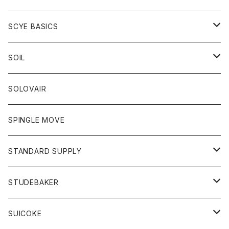
ベスト
Tシャツ
パーカー
靴
Tシャツ
アウター
SCYE BASICS
ロングスリーブＴシャツ
ボトム
カーディガン
トップス
グッズ
ボトム
SOIL
ワンピース
コート
Tシャツ
ネクタイ
ジーンズ
ボトム
アクセサリー
トップス
靴
SOLOVAIR
ジャケット
トレーナー
グローブ
チノパン
ショートパンツ
ポロシャツ
レディース
トップス
靴
ワンピース
SPINGLE MOVE
パーカー
パーカー
ストール
スカート
ベスト
スカート
カットソー
アクセサリー
ボトム
トップス
STANDARD SUPPLY
ロングスリーブTシャツ
パンツ
ジャケット
Tシャツ
カーディガン
バック
ショートパンツ
カットソー
レディース
ボトム
財布
STUDEBAKER
Tシャツ
パーカー
ジャケット
パンツ
カットソー
パンツ
バッグ
アクセサリー
SUICOKE