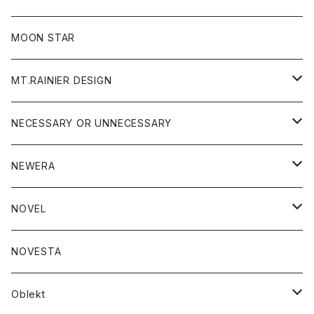
ジャケット
フリース
パンツ
帽子
MOON STAR
ニット
MT.RAINIER DESIGN
ブラウス
アウター
NECESSARY OR UNNECESSARY
コート
アクセサリー
アウター
NEWERA
ジャケット
バッグ
コート
グッズ
アクセサリー
帽子
NOVEL
ダウンジャケット
ジャケット
ウォレット
バッグ
トップス
グッズ
トップス
NOVESTA
ダウンベスト
ダウン
靴
ブレスレット
ジャケット
靴
カットソー
ボトム
トップス
ボトム
Oblekt