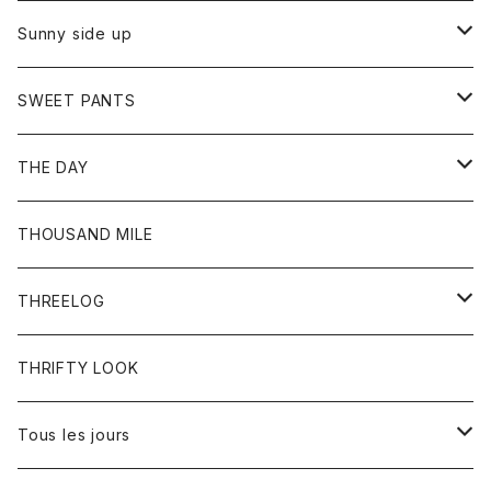
シャツ
カーディガン
オーバーオール
ブレスレット
ブーツ
Sunny side up
セーター
グローブ
リング
サンダル
アウター
SWEET PANTS
Tシャツ
Tシャツ
Ｇジャン
ボトム
ボトム
THE DAY
シャツ
ジーンズ
ショートパンツ
トップス
THOUSAND MILE
ボトム
Tシャツ
THREELOG
ワンピース
トップス
THRIFTY LOOK
コート
Tシャツ
Tous les jours