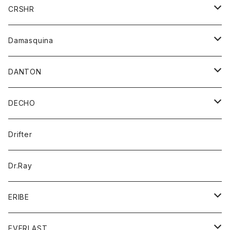
シャツ
ジャケット
ジャケット
CRSHR
バンダナ
トレーナー
スカート
ワンピース
キャップ
Damasquina
ネクタイ
パーカー
チュニック
ブラウス
ウォレット
DANTON
帽子
ベスト
Tシャツ
カードケース
アウター
DECHO
ポロシャツ
パーカー
コート
バッグ
アクセサリー
帽子
Drifter
ロングスリーブTシャツ
ワンピース
ジャケット
バッグ
キッズ
Dr.Ray
ボトム
ダウンジャケット
シャツ
グッズ
ERIBE
ジャケット
ダウンベスト
Tシャツ
帽子
トップス
ニット
EVERLAST