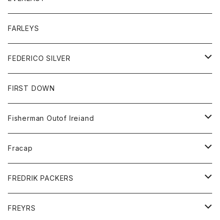
ベスト
ベスト
シャツ
ボトム
トップス
FARLEYS
フリース
セーター
ショートパンツ
ジャケット
レディース
ボトム
FEDERICO SILVER
Tシャツ
パンツ
スエットシャツ
コート
スエットパンツ
グッズ
アクセサリー
FIRST DOWN
トレーナー
ロングスリーブTシャツ
ジャケット
帽子
Fisherman Outof Ireiand
ポロシャツ
シャツ
ニット
Fracap
ショートパンツ
グッズ
FREDRIK PACKERS
ダウンジャケット
靴
アクセサリー
FREYRS