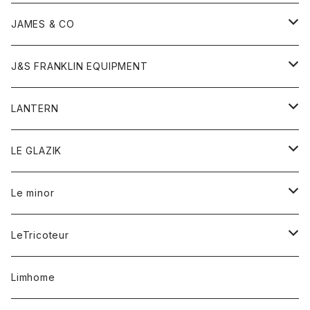
ダウンベスト
ネックレス
ジャケット
ロンパース
アンダーウェア
靴
トップス
トップス
キッズ
Tシャツ
JAMES & CO
パーカー
バッグ
ダウンベスト
靴
ストール
カーディガン
カットソー
トレーナー
ボトム
ボトム
トップス
帽子
ボトム
J&S FRANKLIN EQUIPMENT
ブレザー
ブレスレット
パーカー
グローブ
バンダナ
ジャケット
シャツ
オーバーオール
オーバーオール
Gジャケット
レディース
レディース
帽子
アウター
LANTERN
フリース
ベルト
ストール/マフラー
帽子
シャツ
セーター
ショートパンツ
ショートパンツ
スウェット
アウター
オーバーオール
ワンピース
アウター
LE GLAZIK
マフラー
バック
スウェットシャツ
Tシャツ
ジーンズ
スカート
カーディガン
シャツ
ワンピース
Tシャツ
レディース
Le minor
リング
帽子
ストレッチフライス
トレーナー
スウェットパンツ
パンツ
コート
コート
ボトム
LeTricoteur
バンダナ
セーター
ベスト
スカート
シャツ
シャツ
スカート
レディース
カーディガン
Limhome
タンクトップ
パンツ
スウェット