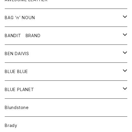
スカート
その他雑貨
グッズ
アウター
BAG ‘n’ NOUN
パンツ
靴
革ジャケット
アクセサリー
BANDIT BRAND
バッグ
トップス
BEN DAIVIS
ポーチ
Ｔシャツ
ポトム
BLUE BLUE
パンツ
アウター
BLUE PLANET
カーディガン
アクセサリー
サングラス
Blundstone
コート
バッグ
キッズ
Brady