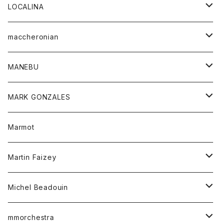
ジャケット
パンツ
アウター
トップス
LOCALINA
Tシャツ
スカート
スカート
カットソー
シャツ
ロングスリーブテーシャツ
maccheronian
トレーナー
セーター
ニット
シャツ
靴
MANEBU
パーカー
チュニック
ボトム
スカート
靴
MARK GONZALES
ハーフスリーブTシャツ
Tシャツ
ワンピース
ボトム
トップス
Marmot
ブラウス
ボトム
Tシャツ
ワンピース
Tシャツ
Martin Faizey
ベスト
ワンピース
ベルト
Michel Beadouin
ポロシャツ
トップス
mmorchestra
ロングスリーブTシャツ