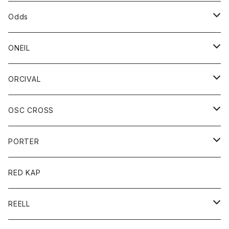
パーカー
パーカー
バック
ベルト
シャツ
ストール/マフラー
スエット
ショートパンツ
シャツ
レディース
ボトム
ボトム
Odds
ベスト
帽子
Tシャツ
帽子
フーディ
パンツ
シャツジャケット
シャツ
ショートパンツ
ショートパンツ
レディース
帽子
ONEIL
トレーナー
セーター
Tシャツ
ジーンズ
パンツ
ボトム
スカート
ORCIVAL
ベスト
Tシャツ
ボトム
パンツ
アウター
OSC CROSS
トレーナー
コート
アクセサリー
ダウンジャケット
PORTER
ベスト
ジャケット
バッグ
キッズ
カードホルダー
RED KAP
ロングスリーブＴシャツ
ダウンベスト
Tシャツ
グッズ
キーホルダー
REELL
パーカー