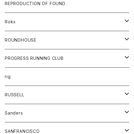
帽子
靴
トップス
財布
パンツ
REPRODUCTION OF FOUND
ロングスリーブカットソー
バック
カットソー
ショートパンツ
ボトムス
バック
Rokx
帽子
カーディガン
ショートパンツ
レディース
ボトム
ROUNDHOUSE
シャツ
パンツ
カットソー
エプロン
PROGRESS RUNNING CLUB
セーター
コート
キッズ
トップス
rig
Tシャツ
ジャケット
オーバーオール
Tシャツ
ボトム
グッズ
RUSSELL
トレーナー
シャツ
ペインターパンツ
帽子
アウター
Sanders
ニット
セーター
コート
スカート
グッズ
SANFRANCISCO