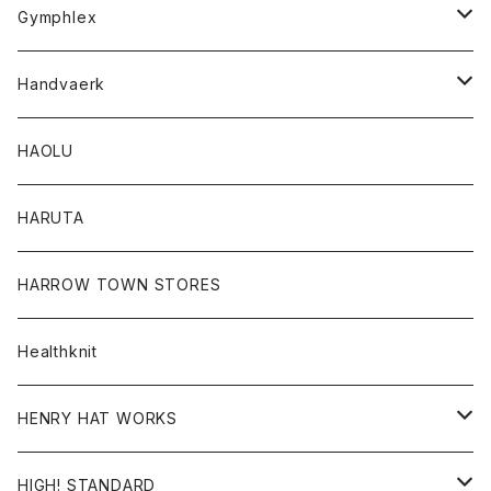
Tシャツ
Gymphlex
ロングスリーブTシャツ
アウター
Handvaerk
カーディガン
トップス
トップス
HAOLU
コート
シャツ
Tシャツ
レディース
HARUTA
ダウンジャケツト
スウェット
ロンTEE
カーディガン
ボトム
HARROW TOWN STORES
ダウンベスト
ダウンベスト
スエット
コート
パンツ
Healthknit
ジャケット
Ｔシャツ
Ｔシャツ
HENRY HAT WORKS
ワンピース
帽子
HIGH! STANDARD