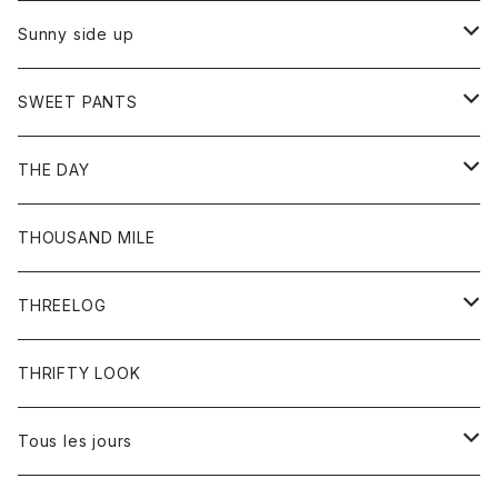
シャツ
カーディガン
オーバーオール
ブレスレット
ブーツ
Sunny side up
セーター
グローブ
リング
サンダル
アウター
SWEET PANTS
Tシャツ
Tシャツ
Ｇジャン
ボトム
ボトム
THE DAY
シャツ
ジーンズ
ショートパンツ
トップス
THOUSAND MILE
ボトム
Tシャツ
THREELOG
ワンピース
トップス
THRIFTY LOOK
コート
Tシャツ
Tous les jours