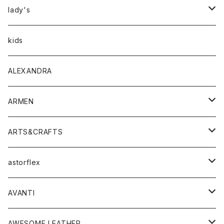
アウター
lady's
トップス
アウター
kids
Tシャツ
ボトムス
トップス
ALEXANDRA
シャツ
Tシャツ・カットソー
ボトムス
ARMEN
ニット・セーター
シャツ・ブラウス
パンツ
ワンピース・オールインワン
アウター
ARTS&CRAFTS
スウェット・パーカー
ニット・セーター
スカート
コート
バッグ
トップス
アクセサリー
astorflex
タンクトップ
パーカー・スウェット
ジャケット
ベスト
ウォレット
シューズ
ワンピース
グッズ
AVANTI
タンクトップ・キャミソール
シャツ
バッグ
靴
アクセサリー
ボトム
シャツ
AWESOME LEATHER