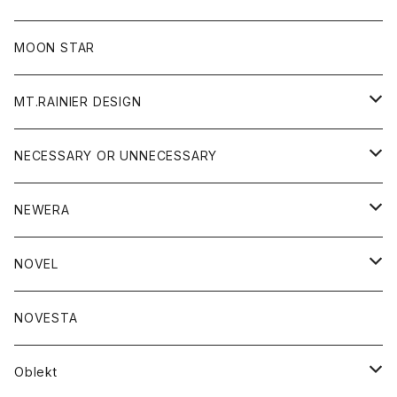
ジャケット
フリース
パンツ
帽子
MOON STAR
ニット
MT.RAINIER DESIGN
ブラウス
アウター
NECESSARY OR UNNECESSARY
コート
アクセサリー
アウター
NEWERA
ジャケット
バッグ
コート
グッズ
アクセサリー
帽子
NOVEL
ダウンジャケット
ジャケット
ウォレット
バッグ
トップス
グッズ
トップス
NOVESTA
ダウンベスト
ダウン
靴
ブレスレット
ジャケット
靴
カットソー
ボトム
トップス
ボトム
Oblekt