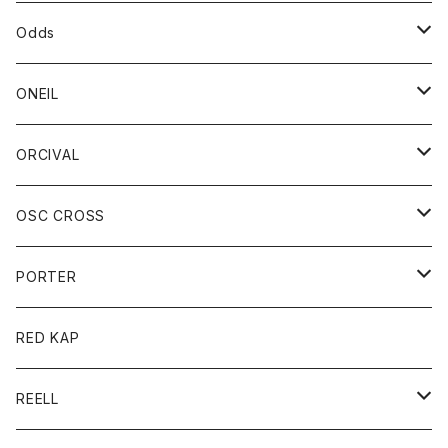
パーカー
パーカー
バック
ベルト
シャツ
ストール/マフラー
スエット
ショートパンツ
シャツ
レディース
ボトム
ボトム
Odds
ベスト
帽子
Tシャツ
帽子
フーディ
パンツ
シャツジャケット
シャツ
ショートパンツ
ショートパンツ
レディース
帽子
ONEIL
トレーナー
セーター
Tシャツ
ジーンズ
パンツ
ボトム
スカート
ORCIVAL
ベスト
Tシャツ
ボトム
パンツ
アウター
OSC CROSS
トレーナー
コート
アクセサリー
ダウンジャケット
PORTER
ベスト
ジャケット
バッグ
キッズ
カードホルダー
RED KAP
ロングスリーブＴシャツ
ダウンベスト
Tシャツ
グッズ
キーホルダー
REELL
パーカー