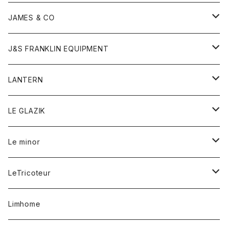
ダウンベスト
ネックレス
ジャケット
ロンパース
アンダーウェア
靴
トップス
トップス
キッズ
Tシャツ
JAMES & CO
パーカー
バッグ
ダウンベスト
靴
ストール
カーディガン
カットソー
トレーナー
ボトム
ボトム
トップス
帽子
ボトム
J&S FRANKLIN EQUIPMENT
ブレザー
ブレスレット
パーカー
グローブ
バンダナ
ジャケット
シャツ
オーバーオール
オーバーオール
Gジャケット
レディース
レディース
帽子
アウター
LANTERN
フリース
ベルト
ストール/マフラー
帽子
シャツ
セーター
ショートパンツ
ショートパンツ
スウェット
アウター
オーバーオール
ワンピース
アウター
LE GLAZIK
マフラー
バック
スウェットシャツ
Tシャツ
ジーンズ
スカート
カーディガン
シャツ
ワンピース
Tシャツ
レディース
Le minor
リング
帽子
ストレッチフライス
トレーナー
スウェットパンツ
パンツ
コート
コート
ボトム
LeTricoteur
バンダナ
セーター
ベスト
スカート
シャツ
シャツ
スカート
レディース
カーディガン
Limhome
タンクトップ
パンツ
スウェット