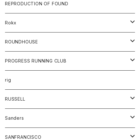
帽子
靴
トップス
財布
パンツ
REPRODUCTION OF FOUND
ロングスリーブカットソー
バック
カットソー
ショートパンツ
ボトムス
バック
Rokx
帽子
カーディガン
ショートパンツ
レディース
ボトム
ROUNDHOUSE
シャツ
パンツ
カットソー
エプロン
PROGRESS RUNNING CLUB
セーター
コート
キッズ
トップス
rig
Tシャツ
ジャケット
オーバーオール
Tシャツ
ボトム
グッズ
RUSSELL
トレーナー
シャツ
ペインターパンツ
帽子
アウター
Sanders
ニット
セーター
コート
スカート
グッズ
SANFRANCISCO