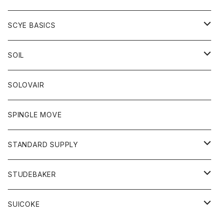
ベスト
Tシャツ
パーカー
靴
Tシャツ
アウター
SCYE BASICS
ロングスリーブＴシャツ
ボトム
カーディガン
トップス
グッズ
ボトム
SOIL
ワンピース
コート
Tシャツ
ネクタイ
ジーンズ
ボトム
アクセサリー
トップス
靴
SOLOVAIR
ジャケット
トレーナー
グローブ
チノパン
ショートパンツ
ポロシャツ
レディース
トップス
靴
ワンピース
SPINGLE MOVE
パーカー
パーカー
ストール
スカート
ベスト
スカート
カットソー
アクセサリー
ボトム
トップス
STANDARD SUPPLY
ロングスリーブTシャツ
パンツ
ジャケット
Tシャツ
カーディガン
バック
ショートパンツ
カットソー
レディース
ボトム
財布
STUDEBAKER
Tシャツ
パーカー
ジャケット
パンツ
カットソー
パンツ
バッグ
アクセサリー
SUICOKE