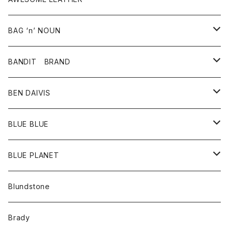
スカート
その他雑貨
グッズ
アウター
BAG ‘n’ NOUN
パンツ
靴
革ジャケット
アクセサリー
BANDIT BRAND
バッグ
トップス
BEN DAIVIS
ポーチ
Ｔシャツ
ポトム
BLUE BLUE
パンツ
アウター
BLUE PLANET
カーディガン
アクセサリー
サングラス
Blundstone
コート
バッグ
キッズ
Brady