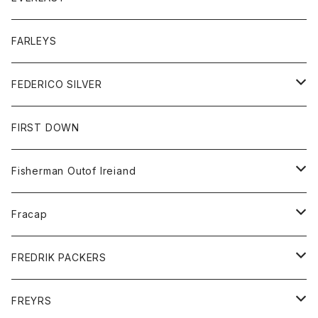
ベスト
ベスト
シャツ
ボトム
トップス
FARLEYS
フリース
セーター
ショートパンツ
ジャケット
レディース
ボトム
FEDERICO SILVER
Tシャツ
パンツ
スエットシャツ
コート
スエットパンツ
グッズ
アクセサリー
FIRST DOWN
トレーナー
ロングスリーブTシャツ
ジャケット
帽子
Fisherman Outof Ireiand
ポロシャツ
シャツ
ニット
Fracap
ショートパンツ
グッズ
FREDRIK PACKERS
ダウンジャケット
靴
アクセサリー
FREYRS