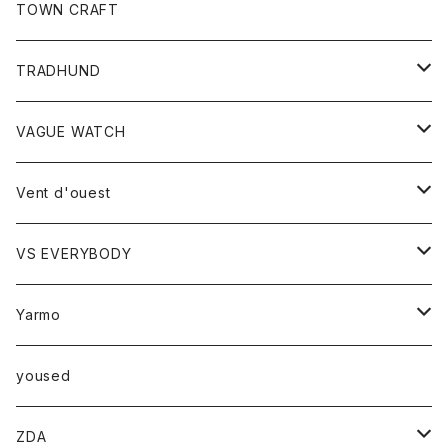
トップス
TOWN CRAFT
レディース
TRADHUND
カットソー
セーター
VAGUE WATCH
ベスト
時計
Vent d'ouest
ボトム
VS EVERYBODY
スカート
トップス
トップス
Yarmo
パンツ
ベスト
Ｔシャツ
アウター
yoused
コート
小物
ZDA