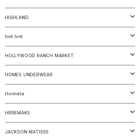
アウター
HIGHLAND
ジャケット
トップス
帽子
hint hint
シャツ
ボトム
ストール
HOLLYWOOD RANCH MARKET
カーディガン
グッズ
アウター
HOMES UNDERWEAR
Tシャツ
帽子
カーディガン
アクセサリー
アウター
Honnete
コート
ウォレット
カーディガン
キッズ
キッズ
ブラウス
HRREMAKE
ジャケット
ストール
コート
Tシャツ
Tシャツ
グッズ
グッズ
ワンピース
バック
JACKSON MATISSE