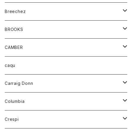
ジャケット
ベルト
Tシャツ
グッズ
Breechez
ダウンベスト
アンダーウェアー
トップス
シャツ
BROOKS
パーカー
カードホルダー
カーディガン
ボトム
グッズ
CAMBER
ブレザー
キーホルダー
ジャケット
オーバーオール
靴
レディース
トップス
caqu
靴
シャツ
ショートパンツ
オーバーオール
ハーフスリーブTシャツ
Carraig Donn
財布
セーター
ジーンズ
カーディガン
ニット
Columbia
ストール/マフラー
タンクトップ
スカート
コート
アウター
Crespi
チーフ
Tシャツ
パンツ