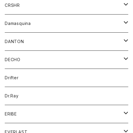
シャツ
ジャケット
ジャケット
CRSHR
バンダナ
トレーナー
スカート
ワンピース
キャップ
Damasquina
ネクタイ
パーカー
チュニック
ブラウス
ウォレット
DANTON
帽子
ベスト
Tシャツ
カードケース
アウター
DECHO
ポロシャツ
パーカー
コート
バッグ
アクセサリー
帽子
Drifter
ロングスリーブTシャツ
ワンピース
ジャケット
バッグ
キッズ
Dr.Ray
ボトム
ダウンジャケット
シャツ
グッズ
ERIBE
ジャケット
ダウンベスト
Tシャツ
帽子
トップス
ニット
EVERLAST