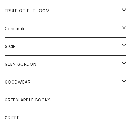
ダウンベスト
バッグ
サングラス
FRUIT OF THE LOOM
Tシャツ
アウター
Germinale
ボトム
パーカー
グッズ
靴
GICIP
ネクタイ
サンダル
トップス
トップス
GLEN GORDON
チーフ
シャツ
Tシャツ
ボトム
グッズ
GOODWEAR
タンクトップ
ショートパンツ
手袋
レディース
トップス
GREEN APPLE BOOKS
Tシャツ
スカート
スカート
Tシャツ
GRIFFE
トレーナー