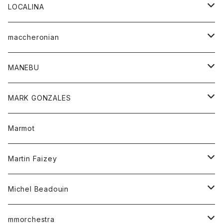
ジャケット
パンツ
アウター
トップス
LOCALINA
Tシャツ
スカート
スカート
カットソー
シャツ
ロングスリーブテーシャツ
maccheronian
トレーナー
セーター
ニット
シャツ
靴
MANEBU
パーカー
チュニック
ボトム
スカート
靴
MARK GONZALES
ハーフスリーブTシャツ
Tシャツ
ワンピース
ボトム
トップス
Marmot
ブラウス
ボトム
Tシャツ
ワンピース
Tシャツ
Martin Faizey
ベスト
ワンピース
ベルト
Michel Beadouin
ポロシャツ
トップス
mmorchestra
ロングスリーブTシャツ