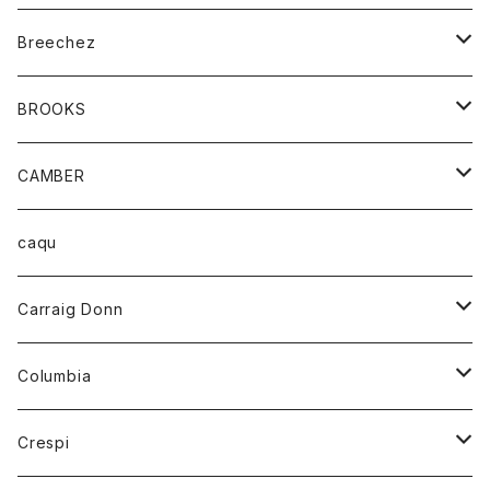
ジャケット
ベルト
Tシャツ
グッズ
Breechez
ダウンベスト
アンダーウェアー
トップス
シャツ
BROOKS
パーカー
カードホルダー
カーディガン
ボトム
グッズ
CAMBER
ブレザー
キーホルダー
ジャケット
オーバーオール
靴
レディース
トップス
caqu
靴
シャツ
ショートパンツ
オーバーオール
ハーフスリーブTシャツ
Carraig Donn
財布
セーター
ジーンズ
カーディガン
ニット
Columbia
ストール/マフラー
タンクトップ
スカート
コート
アウター
Crespi
チーフ
Tシャツ
パンツ