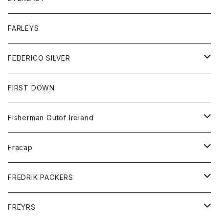
ベスト
ベスト
シャツ
ボトム
トップス
FARLEYS
フリース
セーター
ショートパンツ
ジャケット
レディース
ボトム
FEDERICO SILVER
Tシャツ
パンツ
スエットシャツ
コート
スエットパンツ
グッズ
アクセサリー
FIRST DOWN
トレーナー
ロングスリーブTシャツ
ジャケット
帽子
Fisherman Outof Ireiand
ポロシャツ
シャツ
ニット
Fracap
ショートパンツ
グッズ
FREDRIK PACKERS
ダウンジャケット
靴
アクセサリー
FREYRS