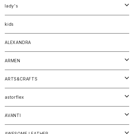
アウター
lady's
トップス
アウター
kids
Tシャツ
ボトムス
トップス
ALEXANDRA
シャツ
Tシャツ・カットソー
ボトムス
ARMEN
ニット・セーター
シャツ・ブラウス
パンツ
ワンピース・オールインワン
アウター
ARTS&CRAFTS
スウェット・パーカー
ニット・セーター
スカート
コート
バッグ
トップス
アクセサリー
astorflex
タンクトップ
パーカー・スウェット
ジャケット
ベスト
ウォレット
シューズ
ワンピース
グッズ
AVANTI
タンクトップ・キャミソール
シャツ
バッグ
靴
アクセサリー
ボトム
シャツ
AWESOME LEATHER