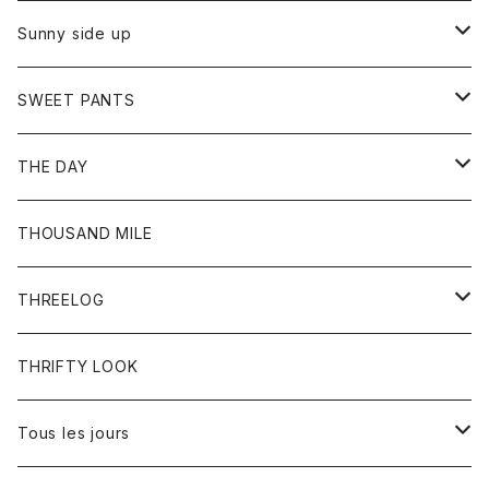
シャツ
カーディガン
オーバーオール
ブレスレット
ブーツ
Sunny side up
セーター
グローブ
リング
サンダル
アウター
SWEET PANTS
Tシャツ
Tシャツ
Ｇジャン
ボトム
ボトム
THE DAY
シャツ
ジーンズ
ショートパンツ
トップス
THOUSAND MILE
ボトム
Tシャツ
THREELOG
ワンピース
トップス
THRIFTY LOOK
コート
Tシャツ
Tous les jours