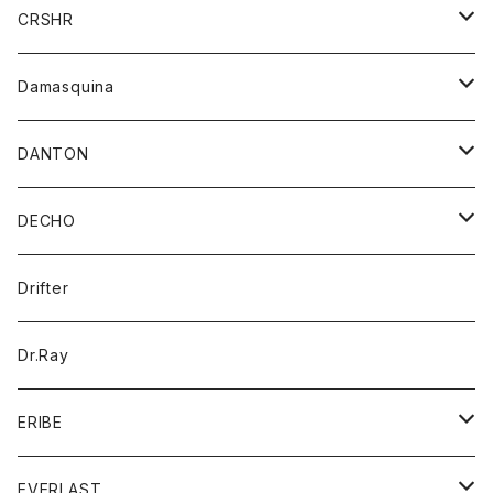
シャツ
ジャケット
ジャケット
CRSHR
バンダナ
トレーナー
スカート
ワンピース
キャップ
Damasquina
ネクタイ
パーカー
チュニック
ブラウス
ウォレット
DANTON
帽子
ベスト
Tシャツ
カードケース
アウター
DECHO
ポロシャツ
パーカー
コート
バッグ
アクセサリー
帽子
Drifter
ロングスリーブTシャツ
ワンピース
ジャケット
バッグ
キッズ
Dr.Ray
ボトム
ダウンジャケット
シャツ
グッズ
ERIBE
ジャケット
ダウンベスト
Tシャツ
帽子
トップス
ニット
EVERLAST