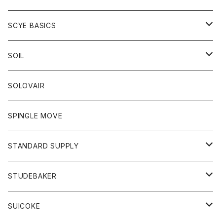
ベスト
Tシャツ
パーカー
靴
Tシャツ
アウター
SCYE BASICS
ロングスリーブＴシャツ
ボトム
カーディガン
トップス
グッズ
ボトム
SOIL
ワンピース
コート
Tシャツ
ネクタイ
ジーンズ
ボトム
アクセサリー
トップス
靴
SOLOVAIR
ジャケット
トレーナー
グローブ
チノパン
ショートパンツ
ポロシャツ
レディース
トップス
靴
ワンピース
SPINGLE MOVE
パーカー
パーカー
ストール
スカート
ベスト
スカート
カットソー
アクセサリー
ボトム
トップス
STANDARD SUPPLY
ロングスリーブTシャツ
パンツ
ジャケット
Tシャツ
カーディガン
バック
ショートパンツ
カットソー
レディース
ボトム
財布
STUDEBAKER
Tシャツ
パーカー
ジャケット
パンツ
カットソー
パンツ
バッグ
アクセサリー
SUICOKE