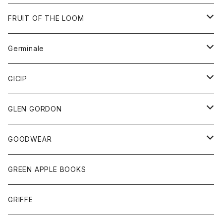
ダウンベスト
バッグ
サングラス
FRUIT OF THE LOOM
Tシャツ
アウター
Germinale
ボトム
パーカー
グッズ
靴
GICIP
ネクタイ
サンダル
トップス
トップス
GLEN GORDON
チーフ
シャツ
Tシャツ
ボトム
グッズ
GOODWEAR
タンクトップ
ショートパンツ
手袋
レディース
トップス
GREEN APPLE BOOKS
Tシャツ
スカート
スカート
Tシャツ
GRIFFE
トレーナー