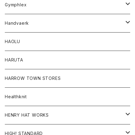
Tシャツ
Gymphlex
ロングスリーブTシャツ
アウター
Handvaerk
カーディガン
トップス
トップス
HAOLU
コート
シャツ
Tシャツ
レディース
HARUTA
ダウンジャケツト
スウェット
ロンTEE
カーディガン
ボトム
HARROW TOWN STORES
ダウンベスト
ダウンベスト
スエット
コート
パンツ
Healthknit
ジャケット
Ｔシャツ
Ｔシャツ
HENRY HAT WORKS
ワンピース
帽子
HIGH! STANDARD