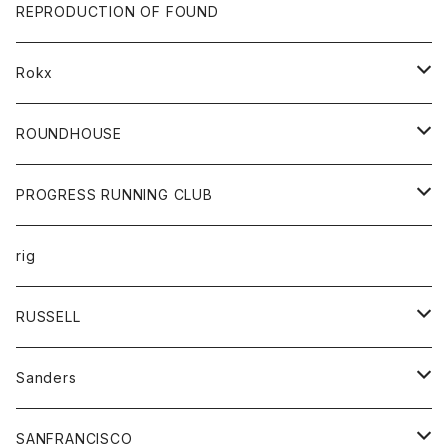
帽子
靴
トップス
財布
パンツ
REPRODUCTION OF FOUND
ロングスリーブカットソー
バック
カットソー
ショートパンツ
ボトムス
バック
Rokx
帽子
カーディガン
ショートパンツ
レディース
ボトム
ROUNDHOUSE
シャツ
パンツ
カットソー
エプロン
PROGRESS RUNNING CLUB
セーター
コート
キッズ
トップス
rig
Tシャツ
ジャケット
オーバーオール
Tシャツ
ボトム
グッズ
RUSSELL
トレーナー
シャツ
ペインターパンツ
帽子
アウター
Sanders
ニット
セーター
コート
スカート
グッズ
SANFRANCISCO