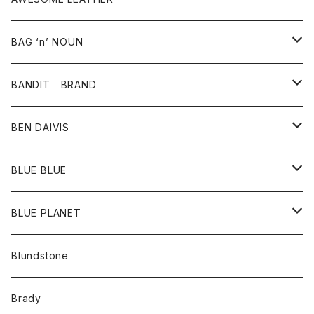
スカート
その他雑貨
グッズ
アウター
BAG ‘n’ NOUN
パンツ
靴
革ジャケット
アクセサリー
BANDIT BRAND
バッグ
トップス
BEN DAIVIS
ポーチ
Ｔシャツ
ポトム
BLUE BLUE
パンツ
アウター
BLUE PLANET
カーディガン
アクセサリー
サングラス
Blundstone
コート
バッグ
キッズ
Brady