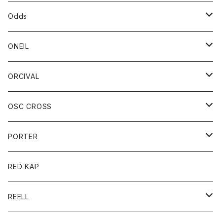
パーカー
パーカー
バック
ベルト
シャツ
ストール/マフラー
スエット
ショートパンツ
シャツ
レディース
ボトム
ボトム
Odds
ベスト
帽子
Tシャツ
帽子
フーディ
パンツ
シャツジャケット
シャツ
ショートパンツ
ショートパンツ
レディース
帽子
ONEIL
トレーナー
セーター
Tシャツ
ジーンズ
パンツ
ボトム
スカート
ORCIVAL
ベスト
Tシャツ
ボトム
パンツ
アウター
OSC CROSS
トレーナー
コート
アクセサリー
ダウンジャケット
PORTER
ベスト
ジャケット
バッグ
キッズ
カードホルダー
RED KAP
ロングスリーブＴシャツ
ダウンベスト
Tシャツ
グッズ
キーホルダー
REELL
パーカー