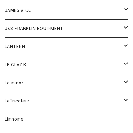
ダウンベスト
ネックレス
ジャケット
ロンパース
アンダーウェア
靴
トップス
トップス
キッズ
Tシャツ
JAMES & CO
パーカー
バッグ
ダウンベスト
靴
ストール
カーディガン
カットソー
トレーナー
ボトム
ボトム
トップス
帽子
ボトム
J&S FRANKLIN EQUIPMENT
ブレザー
ブレスレット
パーカー
グローブ
バンダナ
ジャケット
シャツ
オーバーオール
オーバーオール
Gジャケット
レディース
レディース
帽子
アウター
LANTERN
フリース
ベルト
ストール/マフラー
帽子
シャツ
セーター
ショートパンツ
ショートパンツ
スウェット
アウター
オーバーオール
ワンピース
アウター
LE GLAZIK
マフラー
バック
スウェットシャツ
Tシャツ
ジーンズ
スカート
カーディガン
シャツ
ワンピース
Tシャツ
レディース
Le minor
リング
帽子
ストレッチフライス
トレーナー
スウェットパンツ
パンツ
コート
コート
ボトム
LeTricoteur
バンダナ
セーター
ベスト
スカート
シャツ
シャツ
スカート
レディース
カーディガン
Limhome
タンクトップ
パンツ
スウェット