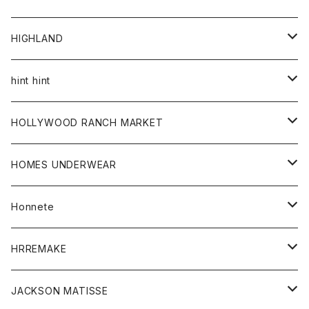
アウター
HIGHLAND
ジャケット
トップス
帽子
hint hint
シャツ
ボトム
ストール
HOLLYWOOD RANCH MARKET
カーディガン
グッズ
アウター
HOMES UNDERWEAR
Tシャツ
帽子
カーディガン
アクセサリー
アウター
Honnete
コート
ウォレット
カーディガン
キッズ
キッズ
ブラウス
HRREMAKE
ジャケット
ストール
コート
Tシャツ
Tシャツ
グッズ
グッズ
ワンピース
バック
JACKSON MATISSE