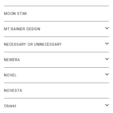
ジャケット
フリース
パンツ
帽子
MOON STAR
ニット
MT.RAINIER DESIGN
ブラウス
アウター
NECESSARY OR UNNECESSARY
コート
アクセサリー
アウター
NEWERA
ジャケット
バッグ
コート
グッズ
アクセサリー
帽子
NOVEL
ダウンジャケット
ジャケット
ウォレット
バッグ
トップス
グッズ
トップス
NOVESTA
ダウンベスト
ダウン
靴
ブレスレット
ジャケット
靴
カットソー
ボトム
トップス
ボトム
Oblekt