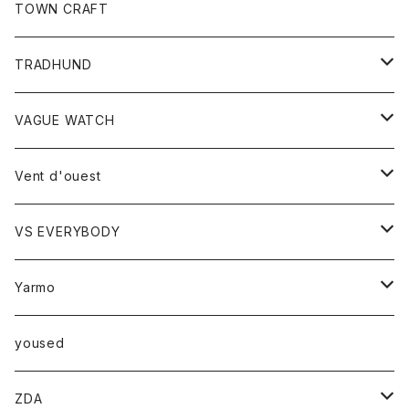
トップス
TOWN CRAFT
レディース
TRADHUND
カットソー
セーター
VAGUE WATCH
ベスト
時計
Vent d'ouest
ボトム
VS EVERYBODY
スカート
トップス
トップス
Yarmo
パンツ
ベスト
Ｔシャツ
アウター
yoused
コート
小物
ZDA