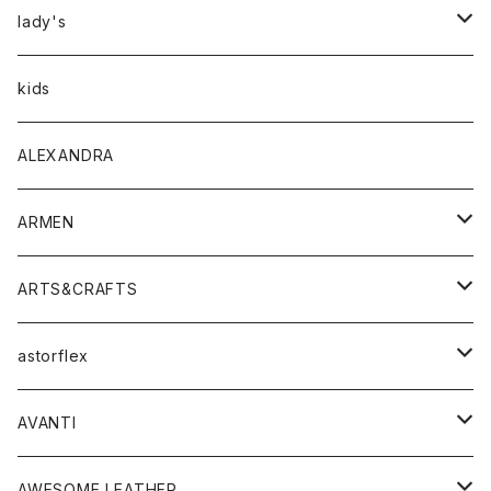
アウター
lady's
トップス
アウター
kids
Tシャツ
ボトムス
トップス
ALEXANDRA
シャツ
Tシャツ・カットソー
ボトムス
ARMEN
ニット・セーター
シャツ・ブラウス
パンツ
ワンピース・オールインワン
アウター
ARTS&CRAFTS
スウェット・パーカー
ニット・セーター
スカート
コート
バッグ
トップス
アクセサリー
astorflex
タンクトップ
パーカー・スウェット
ジャケット
ベスト
ウォレット
シューズ
ワンピース
グッズ
AVANTI
タンクトップ・キャミソール
シャツ
バッグ
靴
アクセサリー
ボトム
シャツ
AWESOME LEATHER