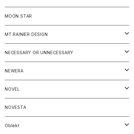
ジャケット
フリース
パンツ
帽子
MOON STAR
ニット
MT.RAINIER DESIGN
ブラウス
アウター
NECESSARY OR UNNECESSARY
コート
アクセサリー
アウター
NEWERA
ジャケット
バッグ
コート
グッズ
アクセサリー
帽子
NOVEL
ダウンジャケット
ジャケット
ウォレット
バッグ
トップス
グッズ
トップス
NOVESTA
ダウンベスト
ダウン
靴
ブレスレット
ジャケット
靴
カットソー
ボトム
トップス
ボトム
Oblekt