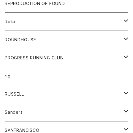
帽子
靴
トップス
財布
パンツ
REPRODUCTION OF FOUND
ロングスリーブカットソー
バック
カットソー
ショートパンツ
ボトムス
バック
Rokx
帽子
カーディガン
ショートパンツ
レディース
ボトム
ROUNDHOUSE
シャツ
パンツ
カットソー
エプロン
PROGRESS RUNNING CLUB
セーター
コート
キッズ
トップス
rig
Tシャツ
ジャケット
オーバーオール
Tシャツ
ボトム
グッズ
RUSSELL
トレーナー
シャツ
ペインターパンツ
帽子
アウター
Sanders
ニット
セーター
コート
スカート
グッズ
SANFRANCISCO