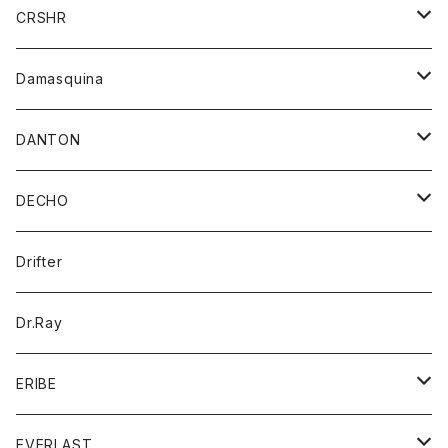
シャツ
ジャケット
ジャケット
CRSHR
バンダナ
トレーナー
スカート
ワンピース
キャップ
Damasquina
ネクタイ
パーカー
チュニック
ブラウス
ウォレット
DANTON
帽子
ベスト
Tシャツ
カードケース
アウター
DECHO
ポロシャツ
パーカー
コート
バッグ
アクセサリー
帽子
Drifter
ロングスリーブTシャツ
ワンピース
ジャケット
バッグ
キッズ
Dr.Ray
ボトム
ダウンジャケット
シャツ
グッズ
ERIBE
ジャケット
ダウンベスト
Tシャツ
帽子
トップス
ニット
EVERLAST