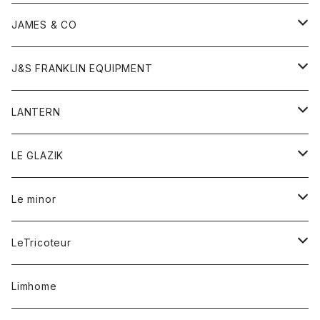
ダウンベスト
ネックレス
ジャケット
ロンパース
アンダーウェア
靴
トップス
トップス
キッズ
Tシャツ
JAMES & CO
パーカー
バッグ
ダウンベスト
靴
ストール
カーディガン
カットソー
トレーナー
ボトム
ボトム
トップス
帽子
ボトム
J&S FRANKLIN EQUIPMENT
ブレザー
ブレスレット
パーカー
グローブ
バンダナ
ジャケット
シャツ
オーバーオール
オーバーオール
Gジャケット
レディース
レディース
帽子
アウター
LANTERN
フリース
ベルト
ストール/マフラー
帽子
シャツ
セーター
ショートパンツ
ショートパンツ
スウェット
アウター
オーバーオール
ワンピース
アウター
LE GLAZIK
マフラー
バック
スウェットシャツ
Tシャツ
ジーンズ
スカート
カーディガン
シャツ
ワンピース
Tシャツ
レディース
Le minor
リング
帽子
ストレッチフライス
トレーナー
スウェットパンツ
パンツ
コート
コート
ボトム
LeTricoteur
バンダナ
セーター
ベスト
スカート
シャツ
シャツ
スカート
レディース
カーディガン
Limhome
タンクトップ
パンツ
スウェット