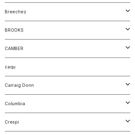
ジャケット
ベルト
Tシャツ
グッズ
Breechez
ダウンベスト
アンダーウェアー
トップス
シャツ
BROOKS
パーカー
カードホルダー
カーディガン
ボトム
グッズ
CAMBER
ブレザー
キーホルダー
ジャケット
オーバーオール
靴
レディース
トップス
caqu
靴
シャツ
ショートパンツ
オーバーオール
ハーフスリーブTシャツ
Carraig Donn
財布
セーター
ジーンズ
カーディガン
ニット
Columbia
ストール/マフラー
タンクトップ
スカート
コート
アウター
Crespi
チーフ
Tシャツ
パンツ