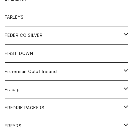
ベスト
ベスト
シャツ
ボトム
トップス
FARLEYS
フリース
セーター
ショートパンツ
ジャケット
レディース
ボトム
FEDERICO SILVER
Tシャツ
パンツ
スエットシャツ
コート
スエットパンツ
グッズ
アクセサリー
FIRST DOWN
トレーナー
ロングスリーブTシャツ
ジャケット
帽子
Fisherman Outof Ireiand
ポロシャツ
シャツ
ニット
Fracap
ショートパンツ
グッズ
FREDRIK PACKERS
ダウンジャケット
靴
アクセサリー
FREYRS