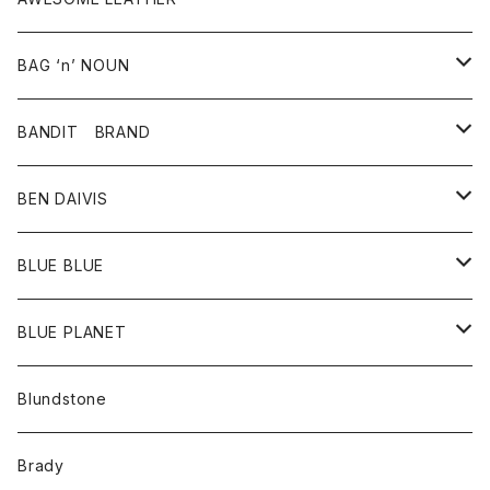
スカート
その他雑貨
グッズ
アウター
BAG ‘n’ NOUN
パンツ
靴
革ジャケット
アクセサリー
BANDIT BRAND
バッグ
トップス
BEN DAIVIS
ポーチ
Ｔシャツ
ポトム
BLUE BLUE
パンツ
アウター
BLUE PLANET
カーディガン
アクセサリー
サングラス
Blundstone
コート
バッグ
キッズ
Brady