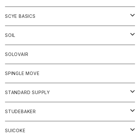
ベスト
Tシャツ
パーカー
靴
Tシャツ
アウター
SCYE BASICS
ロングスリーブＴシャツ
ボトム
カーディガン
トップス
グッズ
ボトム
SOIL
ワンピース
コート
Tシャツ
ネクタイ
ジーンズ
ボトム
アクセサリー
トップス
靴
SOLOVAIR
ジャケット
トレーナー
グローブ
チノパン
ショートパンツ
ポロシャツ
レディース
トップス
靴
ワンピース
SPINGLE MOVE
パーカー
パーカー
ストール
スカート
ベスト
スカート
カットソー
アクセサリー
ボトム
トップス
STANDARD SUPPLY
ロングスリーブTシャツ
パンツ
ジャケット
Tシャツ
カーディガン
バック
ショートパンツ
カットソー
レディース
ボトム
財布
STUDEBAKER
Tシャツ
パーカー
ジャケット
パンツ
カットソー
パンツ
バッグ
アクセサリー
SUICOKE