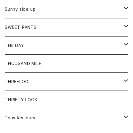
シャツ
カーディガン
オーバーオール
ブレスレット
ブーツ
Sunny side up
セーター
グローブ
リング
サンダル
アウター
SWEET PANTS
Tシャツ
Tシャツ
Ｇジャン
ボトム
ボトム
THE DAY
シャツ
ジーンズ
ショートパンツ
トップス
THOUSAND MILE
ボトム
Tシャツ
THREELOG
ワンピース
トップス
THRIFTY LOOK
コート
Tシャツ
Tous les jours