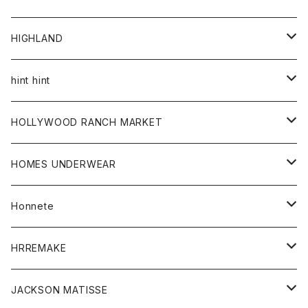
アウター
HIGHLAND
ジャケット
トップス
帽子
hint hint
シャツ
ボトム
ストール
HOLLYWOOD RANCH MARKET
カーディガン
グッズ
アウター
HOMES UNDERWEAR
Tシャツ
帽子
カーディガン
アクセサリー
アウター
Honnete
コート
ウォレット
カーディガン
キッズ
キッズ
ブラウス
HRREMAKE
ジャケット
ストール
コート
Tシャツ
Tシャツ
グッズ
グッズ
ワンピース
バック
JACKSON MATISSE