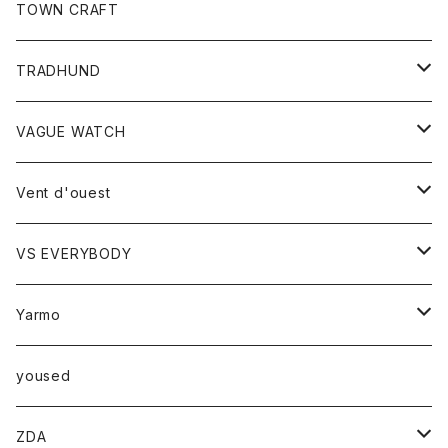
トップス
TOWN CRAFT
レディース
TRADHUND
カットソー
セーター
VAGUE WATCH
ベスト
時計
Vent d'ouest
ボトム
VS EVERYBODY
スカート
トップス
トップス
Yarmo
パンツ
ベスト
Ｔシャツ
アウター
yoused
コート
小物
ZDA