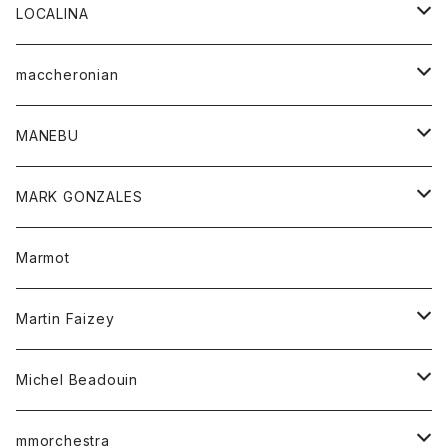
ジャケット
パンツ
アウター
トップス
LOCALINA
Tシャツ
スカート
スカート
カットソー
シャツ
ロングスリーブテーシャツ
maccheronian
トレーナー
セーター
ニット
シャツ
靴
MANEBU
パーカー
チュニック
ボトム
スカート
靴
MARK GONZALES
ハーフスリーブTシャツ
Tシャツ
ワンピース
ボトム
トップス
Marmot
ブラウス
ボトム
Tシャツ
ワンピース
Tシャツ
Martin Faizey
ベスト
ワンピース
ベルト
Michel Beadouin
ポロシャツ
トップス
mmorchestra
ロングスリーブTシャツ