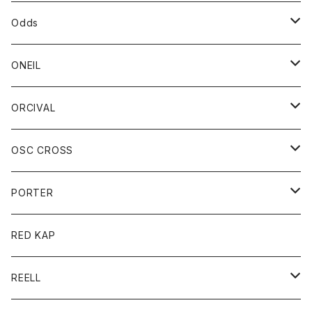
パーカー
パーカー
バック
ベルト
シャツ
ストール/マフラー
スエット
ショートパンツ
シャツ
レディース
ボトム
ボトム
Odds
ベスト
帽子
Tシャツ
帽子
フーディ
パンツ
シャツジャケット
シャツ
ショートパンツ
ショートパンツ
レディース
帽子
ONEIL
トレーナー
セーター
Tシャツ
ジーンズ
パンツ
ボトム
スカート
ORCIVAL
ベスト
Tシャツ
ボトム
パンツ
アウター
OSC CROSS
トレーナー
コート
アクセサリー
ダウンジャケット
PORTER
ベスト
ジャケット
バッグ
キッズ
カードホルダー
RED KAP
ロングスリーブＴシャツ
ダウンベスト
Tシャツ
グッズ
キーホルダー
REELL
パーカー