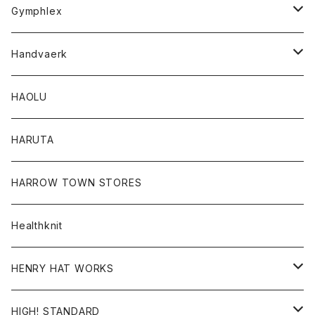
Tシャツ
Gymphlex
ロングスリーブTシャツ
アウター
Handvaerk
カーディガン
トップス
トップス
HAOLU
コート
シャツ
Tシャツ
レディース
HARUTA
ダウンジャケツト
スウェット
ロンTEE
カーディガン
ボトム
HARROW TOWN STORES
ダウンベスト
ダウンベスト
スエット
コート
パンツ
Healthknit
ジャケット
Ｔシャツ
Ｔシャツ
HENRY HAT WORKS
ワンピース
帽子
HIGH! STANDARD