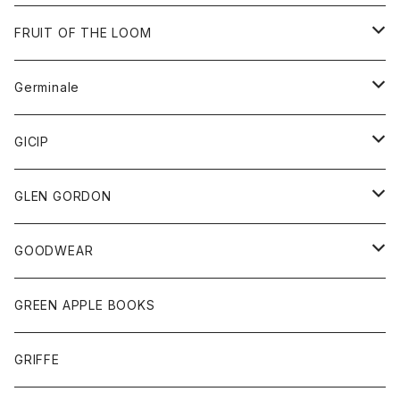
ダウンベスト
バッグ
サングラス
FRUIT OF THE LOOM
Tシャツ
アウター
Germinale
ボトム
パーカー
グッズ
靴
GICIP
ネクタイ
サンダル
トップス
トップス
GLEN GORDON
チーフ
シャツ
Tシャツ
ボトム
グッズ
GOODWEAR
タンクトップ
ショートパンツ
手袋
レディース
トップス
GREEN APPLE BOOKS
Tシャツ
スカート
スカート
Tシャツ
GRIFFE
トレーナー