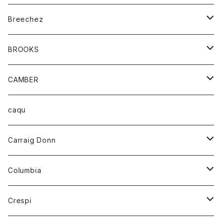
ジャケット
ベルト
Tシャツ
グッズ
Breechez
ダウンベスト
アンダーウェアー
トップス
シャツ
BROOKS
パーカー
カードホルダー
カーディガン
ボトム
グッズ
CAMBER
ブレザー
キーホルダー
ジャケット
オーバーオール
靴
レディース
トップス
caqu
靴
シャツ
ショートパンツ
オーバーオール
ハーフスリーブTシャツ
Carraig Donn
財布
セーター
ジーンズ
カーディガン
ニット
Columbia
ストール/マフラー
タンクトップ
スカート
コート
アウター
Crespi
チーフ
Tシャツ
パンツ