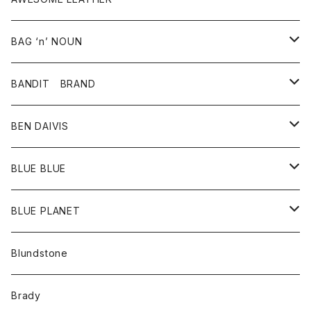
スカート
その他雑貨
グッズ
アウター
BAG ‘n’ NOUN
パンツ
靴
革ジャケット
アクセサリー
BANDIT BRAND
バッグ
トップス
BEN DAIVIS
ポーチ
Ｔシャツ
ポトム
BLUE BLUE
パンツ
アウター
BLUE PLANET
カーディガン
アクセサリー
サングラス
Blundstone
コート
バッグ
キッズ
Brady