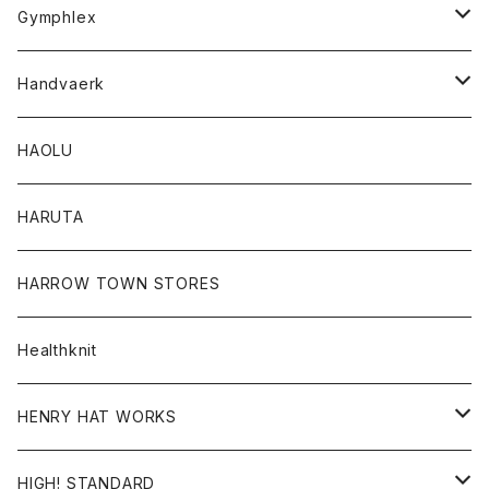
Tシャツ
Gymphlex
ロングスリーブTシャツ
アウター
Handvaerk
カーディガン
トップス
トップス
HAOLU
コート
シャツ
Tシャツ
レディース
HARUTA
ダウンジャケツト
スウェット
ロンTEE
カーディガン
ボトム
HARROW TOWN STORES
ダウンベスト
ダウンベスト
スエット
コート
パンツ
Healthknit
ジャケット
Ｔシャツ
Ｔシャツ
HENRY HAT WORKS
ワンピース
帽子
HIGH! STANDARD