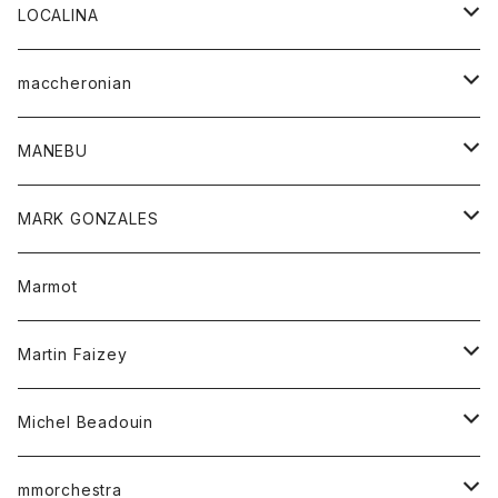
ジャケット
パンツ
アウター
トップス
LOCALINA
Tシャツ
スカート
スカート
カットソー
シャツ
ロングスリーブテーシャツ
maccheronian
トレーナー
セーター
ニット
シャツ
靴
MANEBU
パーカー
チュニック
ボトム
スカート
靴
MARK GONZALES
ハーフスリーブTシャツ
Tシャツ
ワンピース
ボトム
トップス
Marmot
ブラウス
ボトム
Tシャツ
ワンピース
Tシャツ
Martin Faizey
ベスト
ワンピース
ベルト
Michel Beadouin
ポロシャツ
トップス
mmorchestra
ロングスリーブTシャツ