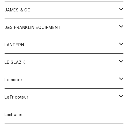
ダウンベスト
ネックレス
ジャケット
ロンパース
アンダーウェア
靴
トップス
トップス
キッズ
Tシャツ
JAMES & CO
パーカー
バッグ
ダウンベスト
靴
ストール
カーディガン
カットソー
トレーナー
ボトム
ボトム
トップス
帽子
ボトム
J&S FRANKLIN EQUIPMENT
ブレザー
ブレスレット
パーカー
グローブ
バンダナ
ジャケット
シャツ
オーバーオール
オーバーオール
Gジャケット
レディース
レディース
帽子
アウター
LANTERN
フリース
ベルト
ストール/マフラー
帽子
シャツ
セーター
ショートパンツ
ショートパンツ
スウェット
アウター
オーバーオール
ワンピース
アウター
LE GLAZIK
マフラー
バック
スウェットシャツ
Tシャツ
ジーンズ
スカート
カーディガン
シャツ
ワンピース
Tシャツ
レディース
Le minor
リング
帽子
ストレッチフライス
トレーナー
スウェットパンツ
パンツ
コート
コート
ボトム
LeTricoteur
バンダナ
セーター
ベスト
スカート
シャツ
シャツ
スカート
レディース
カーディガン
Limhome
タンクトップ
パンツ
スウェット