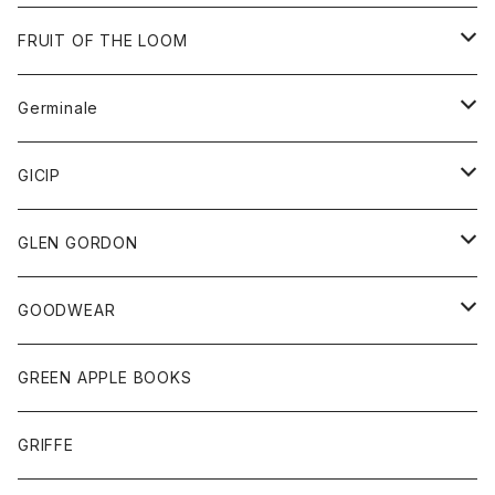
ダウンベスト
バッグ
サングラス
FRUIT OF THE LOOM
Tシャツ
アウター
Germinale
ボトム
パーカー
グッズ
靴
GICIP
ネクタイ
サンダル
トップス
トップス
GLEN GORDON
チーフ
シャツ
Tシャツ
ボトム
グッズ
GOODWEAR
タンクトップ
ショートパンツ
手袋
レディース
トップス
GREEN APPLE BOOKS
Tシャツ
スカート
スカート
Tシャツ
GRIFFE
トレーナー