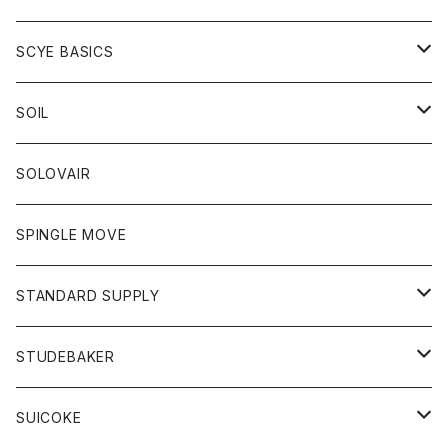
ベスト
Tシャツ
パーカー
靴
Tシャツ
アウター
SCYE BASICS
ロングスリーブＴシャツ
ボトム
カーディガン
トップス
グッズ
ボトム
SOIL
ワンピース
コート
Tシャツ
ネクタイ
ジーンズ
ボトム
アクセサリー
トップス
靴
SOLOVAIR
ジャケット
トレーナー
グローブ
チノパン
ショートパンツ
ポロシャツ
レディース
トップス
靴
ワンピース
SPINGLE MOVE
パーカー
パーカー
ストール
スカート
ベスト
スカート
カットソー
アクセサリー
ボトム
トップス
STANDARD SUPPLY
ロングスリーブTシャツ
パンツ
ジャケット
Tシャツ
カーディガン
バック
ショートパンツ
カットソー
レディース
ボトム
財布
STUDEBAKER
Tシャツ
パーカー
ジャケット
パンツ
カットソー
パンツ
バッグ
アクセサリー
SUICOKE