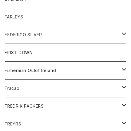
ベスト
ベスト
シャツ
ボトム
トップス
FARLEYS
フリース
セーター
ショートパンツ
ジャケット
レディース
ボトム
FEDERICO SILVER
Tシャツ
パンツ
スエットシャツ
コート
スエットパンツ
グッズ
アクセサリー
FIRST DOWN
トレーナー
ロングスリーブTシャツ
ジャケット
帽子
Fisherman Outof Ireiand
ポロシャツ
シャツ
ニット
Fracap
ショートパンツ
グッズ
FREDRIK PACKERS
ダウンジャケット
靴
アクセサリー
FREYRS