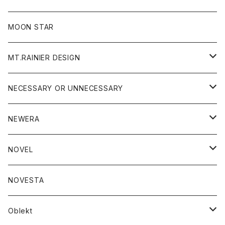
ジャケット
フリース
パンツ
帽子
MOON STAR
ニット
MT.RAINIER DESIGN
ブラウス
アウター
NECESSARY OR UNNECESSARY
コート
アクセサリー
アウター
NEWERA
ジャケット
バッグ
コート
グッズ
アクセサリー
帽子
NOVEL
ダウンジャケット
ジャケット
ウォレット
バッグ
トップス
グッズ
トップス
NOVESTA
ダウンベスト
ダウン
靴
ブレスレット
ジャケット
靴
カットソー
ボトム
トップス
ボトム
Oblekt