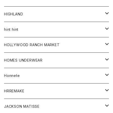
アウター
HIGHLAND
ジャケット
トップス
帽子
hint hint
シャツ
ボトム
ストール
HOLLYWOOD RANCH MARKET
カーディガン
グッズ
アウター
HOMES UNDERWEAR
Tシャツ
帽子
カーディガン
アクセサリー
アウター
Honnete
コート
ウォレット
カーディガン
キッズ
キッズ
ブラウス
HRREMAKE
ジャケット
ストール
コート
Tシャツ
Tシャツ
グッズ
グッズ
ワンピース
バック
JACKSON MATISSE