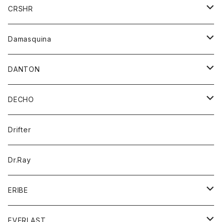
シャツ
ジャケット
ジャケット
CRSHR
バンダナ
トレーナー
スカート
ワンピース
キャップ
Damasquina
ネクタイ
パーカー
チュニック
ブラウス
ウォレット
DANTON
帽子
ベスト
Tシャツ
カードケース
アウター
DECHO
ポロシャツ
パーカー
コート
バッグ
アクセサリー
帽子
Drifter
ロングスリーブTシャツ
ワンピース
ジャケット
バッグ
キッズ
Dr.Ray
ボトム
ダウンジャケット
シャツ
グッズ
ERIBE
ジャケット
ダウンベスト
Tシャツ
帽子
トップス
ニット
EVERLAST