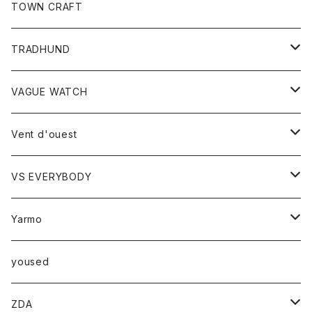
トップス
TOWN CRAFT
レディース
TRADHUND
カットソー
セーター
VAGUE WATCH
ベスト
時計
Vent d'ouest
ボトム
VS EVERYBODY
スカート
トップス
トップス
Yarmo
パンツ
ベスト
Ｔシャツ
アウター
yoused
コート
小物
ZDA