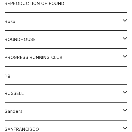
帽子
靴
トップス
財布
パンツ
REPRODUCTION OF FOUND
ロングスリーブカットソー
バック
カットソー
ショートパンツ
ボトムス
バック
Rokx
帽子
カーディガン
ショートパンツ
レディース
ボトム
ROUNDHOUSE
シャツ
パンツ
カットソー
エプロン
PROGRESS RUNNING CLUB
セーター
コート
キッズ
トップス
rig
Tシャツ
ジャケット
オーバーオール
Tシャツ
ボトム
グッズ
RUSSELL
トレーナー
シャツ
ペインターパンツ
帽子
アウター
Sanders
ニット
セーター
コート
スカート
グッズ
SANFRANCISCO