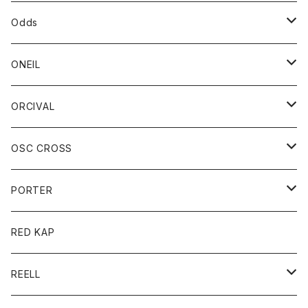
パーカー
パーカー
バック
ベルト
シャツ
ストール/マフラー
スエット
ショートパンツ
シャツ
レディース
ボトム
ボトム
Odds
ベスト
帽子
Tシャツ
帽子
フーディ
パンツ
シャツジャケット
シャツ
ショートパンツ
ショートパンツ
レディース
帽子
ONEIL
トレーナー
セーター
Tシャツ
ジーンズ
パンツ
ボトム
スカート
ORCIVAL
ベスト
Tシャツ
ボトム
パンツ
アウター
OSC CROSS
トレーナー
コート
アクセサリー
ダウンジャケット
PORTER
ベスト
ジャケット
バッグ
キッズ
カードホルダー
RED KAP
ロングスリーブＴシャツ
ダウンベスト
Tシャツ
グッズ
キーホルダー
REELL
パーカー