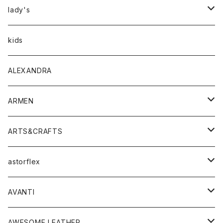
アウター
lady's
トップス
アウター
kids
Tシャツ
ボトムス
トップス
ALEXANDRA
シャツ
Tシャツ・カットソー
ボトムス
ARMEN
ニット・セーター
シャツ・ブラウス
パンツ
ワンピース・オールインワン
アウター
ARTS&CRAFTS
スウェット・パーカー
ニット・セーター
スカート
コート
バッグ
トップス
アクセサリー
astorflex
タンクトップ
パーカー・スウェット
ジャケット
ベスト
ウォレット
シューズ
ワンピース
グッズ
AVANTI
タンクトップ・キャミソール
シャツ
バッグ
靴
アクセサリー
ボトム
シャツ
AWESOME LEATHER