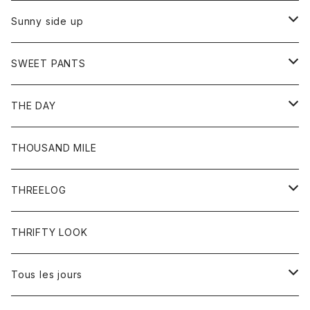
シャツ
カーディガン
オーバーオール
ブレスレット
ブーツ
Sunny side up
セーター
グローブ
リング
サンダル
アウター
SWEET PANTS
Tシャツ
Tシャツ
Ｇジャン
ボトム
ボトム
THE DAY
シャツ
ジーンズ
ショートパンツ
トップス
THOUSAND MILE
ボトム
Tシャツ
THREELOG
ワンピース
トップス
THRIFTY LOOK
コート
Tシャツ
Tous les jours