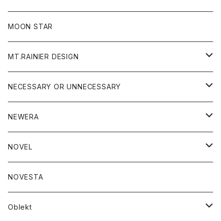
ジャケット
フリース
パンツ
帽子
MOON STAR
ニット
MT.RAINIER DESIGN
ブラウス
アウター
NECESSARY OR UNNECESSARY
コート
アクセサリー
アウター
NEWERA
ジャケット
バッグ
コート
グッズ
アクセサリー
帽子
NOVEL
ダウンジャケット
ジャケット
ウォレット
バッグ
トップス
グッズ
トップス
NOVESTA
ダウンベスト
ダウン
靴
ブレスレット
ジャケット
靴
カットソー
ボトム
トップス
ボトム
Oblekt