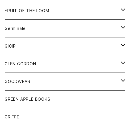
ダウンベスト
バッグ
サングラス
FRUIT OF THE LOOM
Tシャツ
アウター
Germinale
ボトム
パーカー
グッズ
靴
GICIP
ネクタイ
サンダル
トップス
トップス
GLEN GORDON
チーフ
シャツ
Tシャツ
ボトム
グッズ
GOODWEAR
タンクトップ
ショートパンツ
手袋
レディース
トップス
GREEN APPLE BOOKS
Tシャツ
スカート
スカート
Tシャツ
GRIFFE
トレーナー