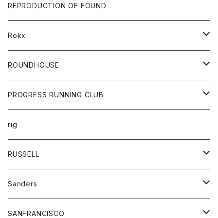
帽子
靴
トップス
財布
パンツ
REPRODUCTION OF FOUND
ロングスリーブカットソー
バック
カットソー
ショートパンツ
ボトムス
バック
Rokx
帽子
カーディガン
ショートパンツ
レディース
ボトム
ROUNDHOUSE
シャツ
パンツ
カットソー
エプロン
PROGRESS RUNNING CLUB
セーター
コート
キッズ
トップス
rig
Tシャツ
ジャケット
オーバーオール
Tシャツ
ボトム
グッズ
RUSSELL
トレーナー
シャツ
ペインターパンツ
帽子
アウター
Sanders
ニット
セーター
コート
スカート
グッズ
SANFRANCISCO