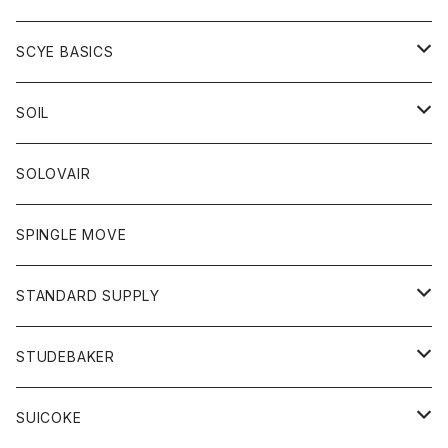
ベスト
Tシャツ
パーカー
靴
Tシャツ
アウター
SCYE BASICS
ロングスリーブＴシャツ
ボトム
カーディガン
トップス
グッズ
ボトム
SOIL
ワンピース
コート
Tシャツ
ネクタイ
ジーンズ
ボトム
アクセサリー
トップス
靴
SOLOVAIR
ジャケット
トレーナー
グローブ
チノパン
ショートパンツ
ポロシャツ
レディース
トップス
靴
ワンピース
SPINGLE MOVE
パーカー
パーカー
ストール
スカート
ベスト
スカート
カットソー
アクセサリー
ボトム
トップス
STANDARD SUPPLY
ロングスリーブTシャツ
パンツ
ジャケット
Tシャツ
カーディガン
バック
ショートパンツ
カットソー
レディース
ボトム
財布
STUDEBAKER
Tシャツ
パーカー
ジャケット
パンツ
カットソー
パンツ
バッグ
アクセサリー
SUICOKE