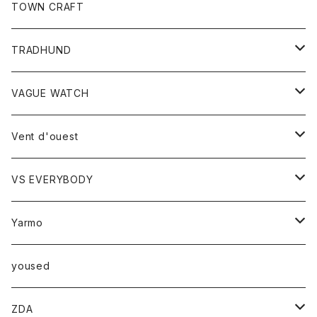
トップス
TOWN CRAFT
レディース
TRADHUND
カットソー
セーター
VAGUE WATCH
ベスト
時計
Vent d'ouest
ボトム
VS EVERYBODY
スカート
トップス
トップス
Yarmo
パンツ
ベスト
Ｔシャツ
アウター
yoused
コート
小物
ZDA