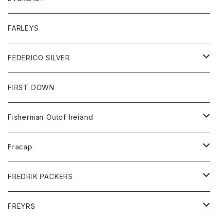
ベスト
ベスト
シャツ
ボトム
トップス
FARLEYS
フリース
セーター
ショートパンツ
ジャケット
レディース
ボトム
FEDERICO SILVER
Tシャツ
パンツ
スエットシャツ
コート
スエットパンツ
グッズ
アクセサリー
FIRST DOWN
トレーナー
ロングスリーブTシャツ
ジャケット
帽子
Fisherman Outof Ireiand
ポロシャツ
シャツ
ニット
Fracap
ショートパンツ
グッズ
FREDRIK PACKERS
ダウンジャケット
靴
アクセサリー
FREYRS