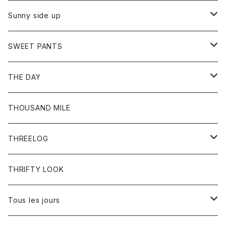
シャツ
カーディガン
オーバーオール
ブレスレット
ブーツ
Sunny side up
セーター
グローブ
リング
サンダル
アウター
SWEET PANTS
Tシャツ
Tシャツ
Ｇジャン
ボトム
ボトム
THE DAY
シャツ
ジーンズ
ショートパンツ
トップス
THOUSAND MILE
ボトム
Tシャツ
THREELOG
ワンピース
トップス
THRIFTY LOOK
コート
Tシャツ
Tous les jours