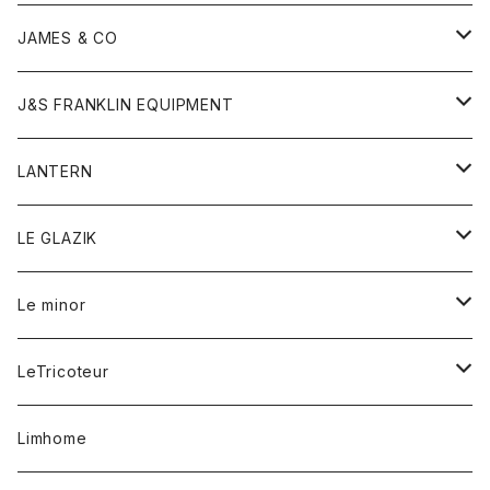
ダウンベスト
ネックレス
ジャケット
ロンパース
アンダーウェア
靴
トップス
トップス
キッズ
Tシャツ
JAMES & CO
パーカー
バッグ
ダウンベスト
靴
ストール
カーディガン
カットソー
トレーナー
ボトム
ボトム
トップス
帽子
ボトム
J&S FRANKLIN EQUIPMENT
ブレザー
ブレスレット
パーカー
グローブ
バンダナ
ジャケット
シャツ
オーバーオール
オーバーオール
Gジャケット
レディース
レディース
帽子
アウター
LANTERN
フリース
ベルト
ストール/マフラー
帽子
シャツ
セーター
ショートパンツ
ショートパンツ
スウェット
アウター
オーバーオール
ワンピース
アウター
LE GLAZIK
マフラー
バック
スウェットシャツ
Tシャツ
ジーンズ
スカート
カーディガン
シャツ
ワンピース
Tシャツ
レディース
Le minor
リング
帽子
ストレッチフライス
トレーナー
スウェットパンツ
パンツ
コート
コート
ボトム
LeTricoteur
バンダナ
セーター
ベスト
スカート
シャツ
シャツ
スカート
レディース
カーディガン
Limhome
タンクトップ
パンツ
スウェット