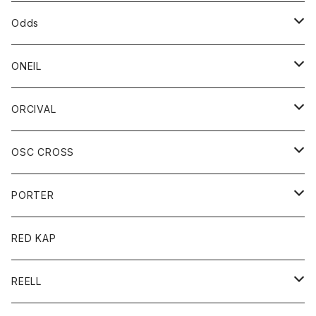
パーカー
パーカー
バック
ベルト
シャツ
ストール/マフラー
スエット
ショートパンツ
シャツ
レディース
ボトム
ボトム
Odds
ベスト
帽子
Tシャツ
帽子
フーディ
パンツ
シャツジャケット
シャツ
ショートパンツ
ショートパンツ
レディース
帽子
ONEIL
トレーナー
セーター
Tシャツ
ジーンズ
パンツ
ボトム
スカート
ORCIVAL
ベスト
Tシャツ
ボトム
パンツ
アウター
OSC CROSS
トレーナー
コート
アクセサリー
ダウンジャケット
PORTER
ベスト
ジャケット
バッグ
キッズ
カードホルダー
RED KAP
ロングスリーブＴシャツ
ダウンベスト
Tシャツ
グッズ
キーホルダー
REELL
パーカー