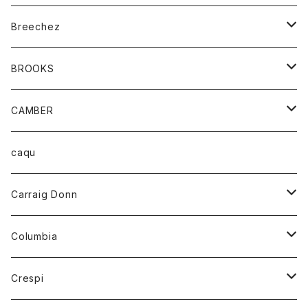
ジャケット
ベルト
Tシャツ
グッズ
Breechez
ダウンベスト
アンダーウェアー
トップス
シャツ
BROOKS
パーカー
カードホルダー
カーディガン
ボトム
グッズ
CAMBER
ブレザー
キーホルダー
ジャケット
オーバーオール
靴
レディース
トップス
caqu
靴
シャツ
ショートパンツ
オーバーオール
ハーフスリーブTシャツ
Carraig Donn
財布
セーター
ジーンズ
カーディガン
ニット
Columbia
ストール/マフラー
タンクトップ
スカート
コート
アウター
Crespi
チーフ
Tシャツ
パンツ