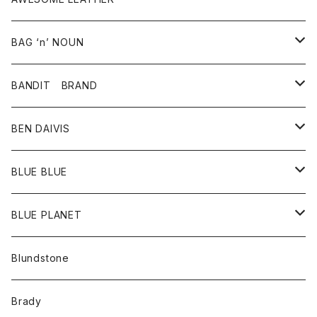
スカート
その他雑貨
グッズ
アウター
BAG ‘n’ NOUN
パンツ
靴
革ジャケット
アクセサリー
BANDIT BRAND
バッグ
トップス
BEN DAIVIS
ポーチ
Ｔシャツ
ポトム
BLUE BLUE
パンツ
アウター
BLUE PLANET
カーディガン
アクセサリー
サングラス
Blundstone
コート
バッグ
キッズ
Brady