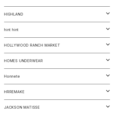
アウター
HIGHLAND
ジャケット
トップス
帽子
hint hint
シャツ
ボトム
ストール
HOLLYWOOD RANCH MARKET
カーディガン
グッズ
アウター
HOMES UNDERWEAR
Tシャツ
帽子
カーディガン
アクセサリー
アウター
Honnete
コート
ウォレット
カーディガン
キッズ
キッズ
ブラウス
HRREMAKE
ジャケット
ストール
コート
Tシャツ
Tシャツ
グッズ
グッズ
ワンピース
バック
JACKSON MATISSE