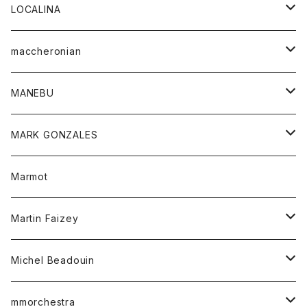
ジャケット
パンツ
アウター
トップス
LOCALINA
Tシャツ
スカート
スカート
カットソー
シャツ
ロングスリーブテーシャツ
maccheronian
トレーナー
セーター
ニット
シャツ
靴
MANEBU
パーカー
チュニック
ボトム
スカート
靴
MARK GONZALES
ハーフスリーブTシャツ
Tシャツ
ワンピース
ボトム
トップス
Marmot
ブラウス
ボトム
Tシャツ
ワンピース
Tシャツ
Martin Faizey
ベスト
ワンピース
ベルト
Michel Beadouin
ポロシャツ
トップス
mmorchestra
ロングスリーブTシャツ