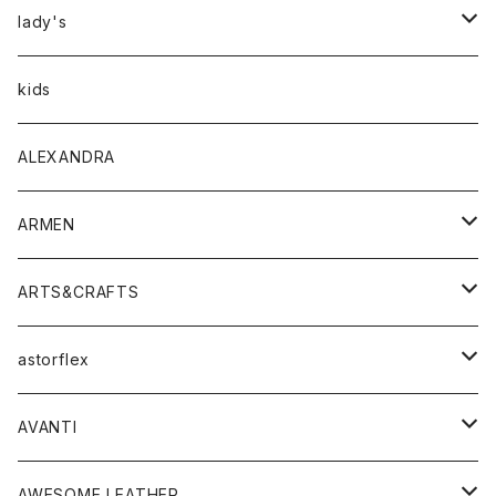
アウター
lady's
トップス
アウター
kids
Tシャツ
ボトムス
トップス
ALEXANDRA
シャツ
Tシャツ・カットソー
ボトムス
ARMEN
ニット・セーター
シャツ・ブラウス
パンツ
ワンピース・オールインワン
アウター
ARTS&CRAFTS
スウェット・パーカー
ニット・セーター
スカート
コート
バッグ
トップス
アクセサリー
astorflex
タンクトップ
パーカー・スウェット
ジャケット
ベスト
ウォレット
シューズ
ワンピース
グッズ
AVANTI
タンクトップ・キャミソール
シャツ
バッグ
靴
アクセサリー
ボトム
シャツ
AWESOME LEATHER