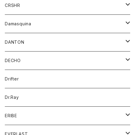
シャツ
ジャケット
ジャケット
CRSHR
バンダナ
トレーナー
スカート
ワンピース
キャップ
Damasquina
ネクタイ
パーカー
チュニック
ブラウス
ウォレット
DANTON
帽子
ベスト
Tシャツ
カードケース
アウター
DECHO
ポロシャツ
パーカー
コート
バッグ
アクセサリー
帽子
Drifter
ロングスリーブTシャツ
ワンピース
ジャケット
バッグ
キッズ
Dr.Ray
ボトム
ダウンジャケット
シャツ
グッズ
ERIBE
ジャケット
ダウンベスト
Tシャツ
帽子
トップス
ニット
EVERLAST