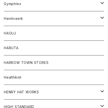
Tシャツ
Gymphlex
ロングスリーブTシャツ
アウター
Handvaerk
カーディガン
トップス
トップス
HAOLU
コート
シャツ
Tシャツ
レディース
HARUTA
ダウンジャケツト
スウェット
ロンTEE
カーディガン
ボトム
HARROW TOWN STORES
ダウンベスト
ダウンベスト
スエット
コート
パンツ
Healthknit
ジャケット
Ｔシャツ
Ｔシャツ
HENRY HAT WORKS
ワンピース
帽子
HIGH! STANDARD