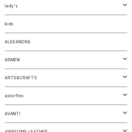
アウター
lady's
トップス
アウター
kids
Tシャツ
ボトムス
トップス
ALEXANDRA
シャツ
Tシャツ・カットソー
ボトムス
ARMEN
ニット・セーター
シャツ・ブラウス
パンツ
ワンピース・オールインワン
アウター
ARTS&CRAFTS
スウェット・パーカー
ニット・セーター
スカート
コート
バッグ
トップス
アクセサリー
astorflex
タンクトップ
パーカー・スウェット
ジャケット
ベスト
ウォレット
シューズ
ワンピース
グッズ
AVANTI
タンクトップ・キャミソール
シャツ
バッグ
靴
アクセサリー
ボトム
シャツ
AWESOME LEATHER