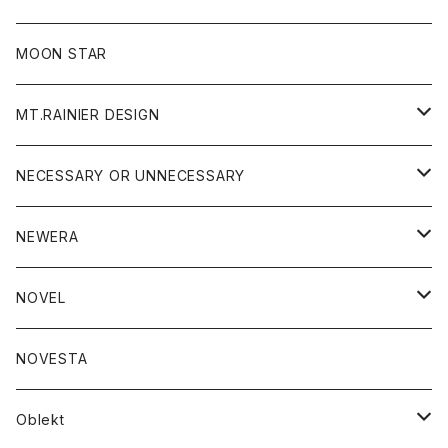
ジャケット
フリース
パンツ
帽子
MOON STAR
ニット
MT.RAINIER DESIGN
ブラウス
アウター
NECESSARY OR UNNECESSARY
コート
アクセサリー
アウター
NEWERA
ジャケット
バッグ
コート
グッズ
アクセサリー
帽子
NOVEL
ダウンジャケット
ジャケット
ウォレット
バッグ
トップス
グッズ
トップス
NOVESTA
ダウンベスト
ダウン
靴
ブレスレット
ジャケット
靴
カットソー
ボトム
トップス
ボトム
Oblekt