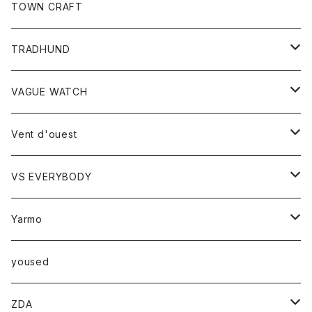
トップス
TOWN CRAFT
レディース
TRADHUND
カットソー
セーター
VAGUE WATCH
ベスト
時計
Vent d'ouest
ボトム
VS EVERYBODY
スカート
トップス
トップス
Yarmo
パンツ
ベスト
Ｔシャツ
アウター
yoused
コート
小物
ZDA