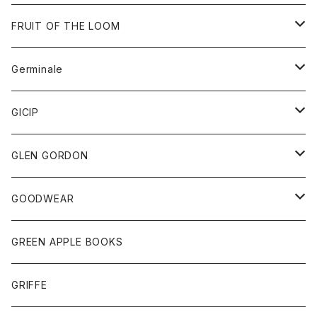
ダウンベスト
バッグ
サングラス
FRUIT OF THE LOOM
Tシャツ
アウター
Germinale
ボトム
パーカー
グッズ
靴
GICIP
ネクタイ
サンダル
トップス
トップス
GLEN GORDON
チーフ
シャツ
Tシャツ
ボトム
グッズ
GOODWEAR
タンクトップ
ショートパンツ
手袋
レディース
トップス
GREEN APPLE BOOKS
Tシャツ
スカート
スカート
Tシャツ
GRIFFE
トレーナー