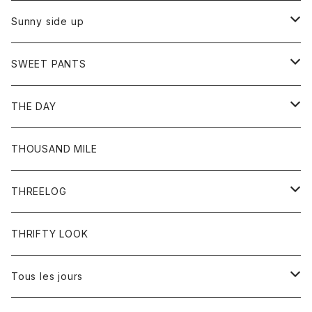
シャツ
カーディガン
オーバーオール
ブレスレット
ブーツ
Sunny side up
セーター
グローブ
リング
サンダル
アウター
SWEET PANTS
Tシャツ
Tシャツ
Ｇジャン
ボトム
ボトム
THE DAY
シャツ
ジーンズ
ショートパンツ
トップス
THOUSAND MILE
ボトム
Tシャツ
THREELOG
ワンピース
トップス
THRIFTY LOOK
コート
Tシャツ
Tous les jours