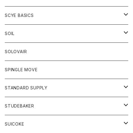
ベスト
Tシャツ
パーカー
靴
Tシャツ
アウター
SCYE BASICS
ロングスリーブＴシャツ
ボトム
カーディガン
トップス
グッズ
ボトム
SOIL
ワンピース
コート
Tシャツ
ネクタイ
ジーンズ
ボトム
アクセサリー
トップス
靴
SOLOVAIR
ジャケット
トレーナー
グローブ
チノパン
ショートパンツ
ポロシャツ
レディース
トップス
靴
ワンピース
SPINGLE MOVE
パーカー
パーカー
ストール
スカート
ベスト
スカート
カットソー
アクセサリー
ボトム
トップス
STANDARD SUPPLY
ロングスリーブTシャツ
パンツ
ジャケット
Tシャツ
カーディガン
バック
ショートパンツ
カットソー
レディース
ボトム
財布
STUDEBAKER
Tシャツ
パーカー
ジャケット
パンツ
カットソー
パンツ
バッグ
アクセサリー
SUICOKE