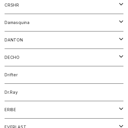
シャツ
ジャケット
ジャケット
CRSHR
バンダナ
トレーナー
スカート
ワンピース
キャップ
Damasquina
ネクタイ
パーカー
チュニック
ブラウス
ウォレット
DANTON
帽子
ベスト
Tシャツ
カードケース
アウター
DECHO
ポロシャツ
パーカー
コート
バッグ
アクセサリー
帽子
Drifter
ロングスリーブTシャツ
ワンピース
ジャケット
バッグ
キッズ
Dr.Ray
ボトム
ダウンジャケット
シャツ
グッズ
ERIBE
ジャケット
ダウンベスト
Tシャツ
帽子
トップス
ニット
EVERLAST