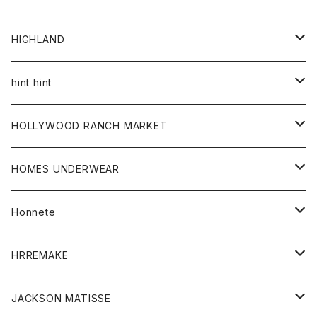
アウター
HIGHLAND
ジャケット
トップス
帽子
hint hint
シャツ
ボトム
ストール
HOLLYWOOD RANCH MARKET
カーディガン
グッズ
アウター
HOMES UNDERWEAR
Tシャツ
帽子
カーディガン
アクセサリー
アウター
Honnete
コート
ウォレット
カーディガン
キッズ
キッズ
ブラウス
HRREMAKE
ジャケット
ストール
コート
Tシャツ
Tシャツ
グッズ
グッズ
ワンピース
バック
JACKSON MATISSE