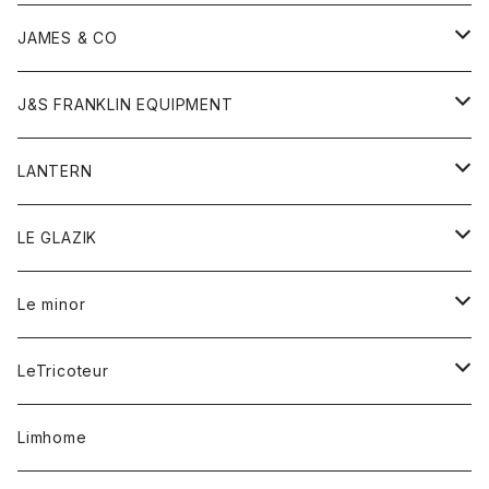
ダウンベスト
ネックレス
ジャケット
ロンパース
アンダーウェア
靴
トップス
トップス
キッズ
Tシャツ
JAMES & CO
パーカー
バッグ
ダウンベスト
靴
ストール
カーディガン
カットソー
トレーナー
ボトム
ボトム
トップス
帽子
ボトム
J&S FRANKLIN EQUIPMENT
ブレザー
ブレスレット
パーカー
グローブ
バンダナ
ジャケット
シャツ
オーバーオール
オーバーオール
Gジャケット
レディース
レディース
帽子
アウター
LANTERN
フリース
ベルト
ストール/マフラー
帽子
シャツ
セーター
ショートパンツ
ショートパンツ
スウェット
アウター
オーバーオール
ワンピース
アウター
LE GLAZIK
マフラー
バック
スウェットシャツ
Tシャツ
ジーンズ
スカート
カーディガン
シャツ
ワンピース
Tシャツ
レディース
Le minor
リング
帽子
ストレッチフライス
トレーナー
スウェットパンツ
パンツ
コート
コート
ボトム
LeTricoteur
バンダナ
セーター
ベスト
スカート
シャツ
シャツ
スカート
レディース
カーディガン
Limhome
タンクトップ
パンツ
スウェット