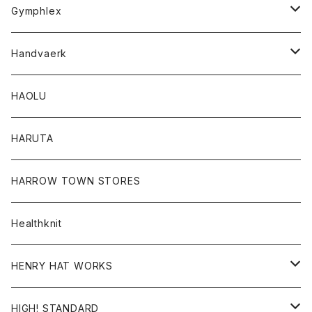
Tシャツ
Gymphlex
ロングスリーブTシャツ
アウター
Handvaerk
カーディガン
トップス
トップス
HAOLU
コート
シャツ
Tシャツ
レディース
HARUTA
ダウンジャケツト
スウェット
ロンTEE
カーディガン
ボトム
HARROW TOWN STORES
ダウンベスト
ダウンベスト
スエット
コート
パンツ
Healthknit
ジャケット
Ｔシャツ
Ｔシャツ
HENRY HAT WORKS
ワンピース
帽子
HIGH! STANDARD