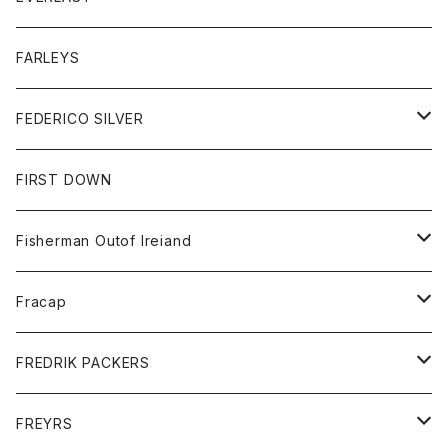
ベスト
ベスト
シャツ
ボトム
トップス
FARLEYS
フリース
セーター
ショートパンツ
ジャケット
レディース
ボトム
FEDERICO SILVER
Tシャツ
パンツ
スエットシャツ
コート
スエットパンツ
グッズ
アクセサリー
FIRST DOWN
トレーナー
ロングスリーブTシャツ
ジャケット
帽子
Fisherman Outof Ireiand
ポロシャツ
シャツ
ニット
Fracap
ショートパンツ
グッズ
FREDRIK PACKERS
ダウンジャケット
靴
アクセサリー
FREYRS