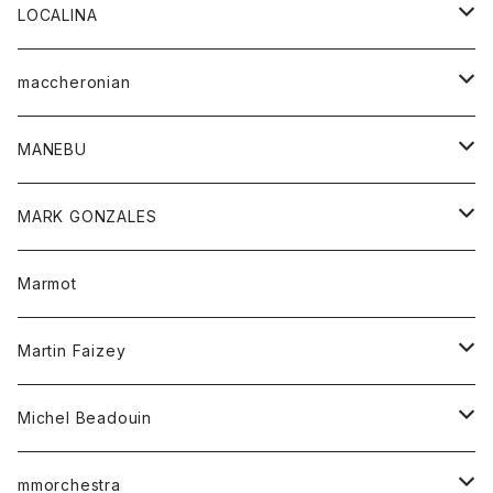
ジャケット
パンツ
アウター
トップス
LOCALINA
Tシャツ
スカート
スカート
カットソー
シャツ
ロングスリーブテーシャツ
maccheronian
トレーナー
セーター
ニット
シャツ
靴
MANEBU
パーカー
チュニック
ボトム
スカート
靴
MARK GONZALES
ハーフスリーブTシャツ
Tシャツ
ワンピース
ボトム
トップス
Marmot
ブラウス
ボトム
Tシャツ
ワンピース
Tシャツ
Martin Faizey
ベスト
ワンピース
ベルト
Michel Beadouin
ポロシャツ
トップス
mmorchestra
ロングスリーブTシャツ