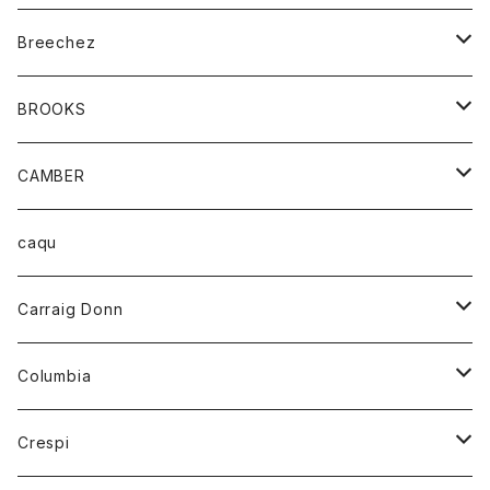
ジャケット
ベルト
Tシャツ
グッズ
Breechez
ダウンベスト
アンダーウェアー
トップス
シャツ
BROOKS
パーカー
カードホルダー
カーディガン
ボトム
グッズ
CAMBER
ブレザー
キーホルダー
ジャケット
オーバーオール
靴
レディース
トップス
caqu
靴
シャツ
ショートパンツ
オーバーオール
ハーフスリーブTシャツ
Carraig Donn
財布
セーター
ジーンズ
カーディガン
ニット
Columbia
ストール/マフラー
タンクトップ
スカート
コート
アウター
Crespi
チーフ
Tシャツ
パンツ