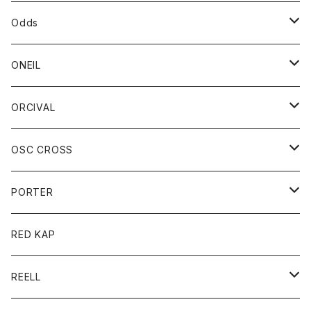
パーカー
パーカー
バック
ベルト
シャツ
ストール/マフラー
スエット
ショートパンツ
シャツ
レディース
ボトム
ボトム
Odds
ベスト
帽子
Tシャツ
帽子
フーディ
パンツ
シャツジャケット
シャツ
ショートパンツ
ショートパンツ
レディース
帽子
ONEIL
トレーナー
セーター
Tシャツ
ジーンズ
パンツ
ボトム
スカート
ORCIVAL
ベスト
Tシャツ
ボトム
パンツ
アウター
OSC CROSS
トレーナー
コート
アクセサリー
ダウンジャケット
PORTER
ベスト
ジャケット
バッグ
キッズ
カードホルダー
RED KAP
ロングスリーブＴシャツ
ダウンベスト
Tシャツ
グッズ
キーホルダー
REELL
パーカー