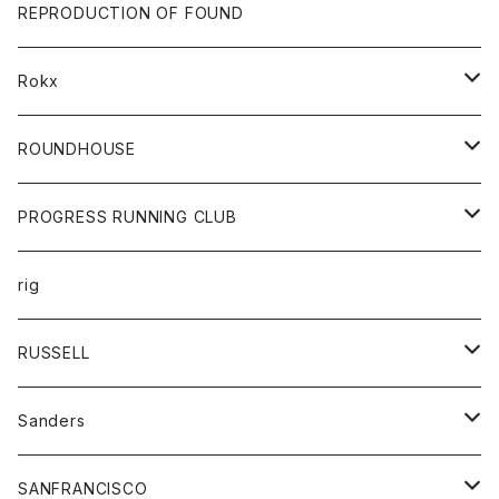
帽子
靴
トップス
財布
パンツ
REPRODUCTION OF FOUND
ロングスリーブカットソー
バック
カットソー
ショートパンツ
ボトムス
バック
Rokx
帽子
カーディガン
ショートパンツ
レディース
ボトム
ROUNDHOUSE
シャツ
パンツ
カットソー
エプロン
PROGRESS RUNNING CLUB
セーター
コート
キッズ
トップス
rig
Tシャツ
ジャケット
オーバーオール
Tシャツ
ボトム
グッズ
RUSSELL
トレーナー
シャツ
ペインターパンツ
帽子
アウター
Sanders
ニット
セーター
コート
スカート
グッズ
SANFRANCISCO