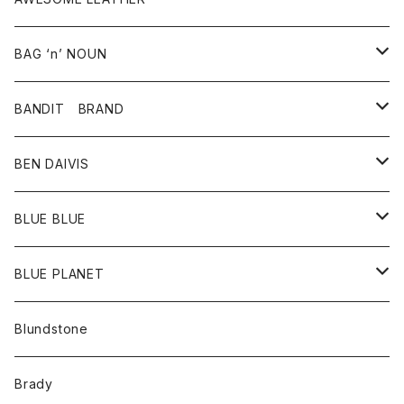
スカート
その他雑貨
グッズ
アウター
BAG ‘n’ NOUN
パンツ
靴
革ジャケット
アクセサリー
BANDIT BRAND
バッグ
トップス
BEN DAIVIS
ポーチ
Ｔシャツ
ポトム
BLUE BLUE
パンツ
アウター
BLUE PLANET
カーディガン
アクセサリー
サングラス
Blundstone
コート
バッグ
キッズ
Brady