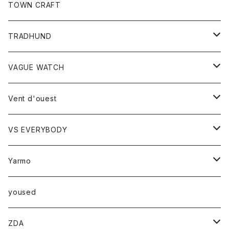
トップス
TOWN CRAFT
レディース
TRADHUND
カットソー
セーター
VAGUE WATCH
ベスト
時計
Vent d'ouest
ボトム
VS EVERYBODY
スカート
トップス
トップス
Yarmo
パンツ
ベスト
Ｔシャツ
アウター
yoused
コート
小物
ZDA