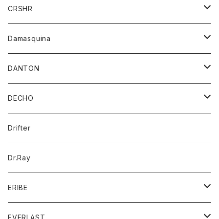
シャツ
ジャケット
ジャケット
CRSHR
バンダナ
トレーナー
スカート
ワンピース
キャップ
Damasquina
ネクタイ
パーカー
チュニック
ブラウス
ウォレット
DANTON
帽子
ベスト
Tシャツ
カードケース
アウター
DECHO
ポロシャツ
パーカー
コート
バッグ
アクセサリー
帽子
Drifter
ロングスリーブTシャツ
ワンピース
ジャケット
バッグ
キッズ
Dr.Ray
ボトム
ダウンジャケット
シャツ
グッズ
ERIBE
ジャケット
ダウンベスト
Tシャツ
帽子
トップス
ニット
EVERLAST