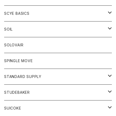
ベスト
Tシャツ
パーカー
靴
Tシャツ
アウター
SCYE BASICS
ロングスリーブＴシャツ
ボトム
カーディガン
トップス
グッズ
ボトム
SOIL
ワンピース
コート
Tシャツ
ネクタイ
ジーンズ
ボトム
アクセサリー
トップス
靴
SOLOVAIR
ジャケット
トレーナー
グローブ
チノパン
ショートパンツ
ポロシャツ
レディース
トップス
靴
ワンピース
SPINGLE MOVE
パーカー
パーカー
ストール
スカート
ベスト
スカート
カットソー
アクセサリー
ボトム
トップス
STANDARD SUPPLY
ロングスリーブTシャツ
パンツ
ジャケット
Tシャツ
カーディガン
バック
ショートパンツ
カットソー
レディース
ボトム
財布
STUDEBAKER
Tシャツ
パーカー
ジャケット
パンツ
カットソー
パンツ
バッグ
アクセサリー
SUICOKE