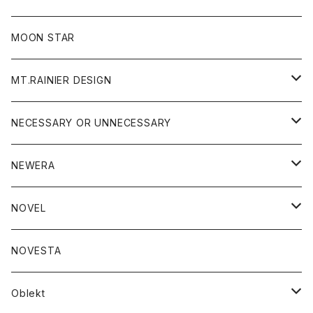
ジャケット
フリース
パンツ
帽子
MOON STAR
ニット
MT.RAINIER DESIGN
ブラウス
アウター
NECESSARY OR UNNECESSARY
コート
アクセサリー
アウター
NEWERA
ジャケット
バッグ
コート
グッズ
アクセサリー
帽子
NOVEL
ダウンジャケット
ジャケット
ウォレット
バッグ
トップス
グッズ
トップス
NOVESTA
ダウンベスト
ダウン
靴
ブレスレット
ジャケット
靴
カットソー
ボトム
トップス
ボトム
Oblekt