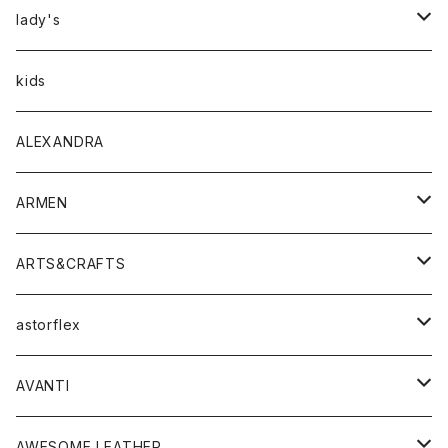
アウター
lady's
トップス
アウター
kids
Tシャツ
ボトムス
トップス
ALEXANDRA
シャツ
Tシャツ・カットソー
ボトムス
ARMEN
ニット・セーター
シャツ・ブラウス
パンツ
ワンピース・オールインワン
アウター
ARTS&CRAFTS
スウェット・パーカー
ニット・セーター
スカート
コート
バッグ
トップス
アクセサリー
astorflex
タンクトップ
パーカー・スウェット
ジャケット
ベスト
ウォレット
シューズ
ワンピース
グッズ
AVANTI
タンクトップ・キャミソール
シャツ
バッグ
靴
アクセサリー
ボトム
シャツ
AWESOME LEATHER