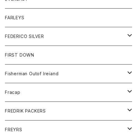
ベスト
ベスト
シャツ
ボトム
トップス
FARLEYS
フリース
セーター
ショートパンツ
ジャケット
レディース
ボトム
FEDERICO SILVER
Tシャツ
パンツ
スエットシャツ
コート
スエットパンツ
グッズ
アクセサリー
FIRST DOWN
トレーナー
ロングスリーブTシャツ
ジャケット
帽子
Fisherman Outof Ireiand
ポロシャツ
シャツ
ニット
Fracap
ショートパンツ
グッズ
FREDRIK PACKERS
ダウンジャケット
靴
アクセサリー
FREYRS