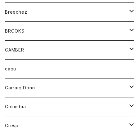
ジャケット
ベルト
Tシャツ
グッズ
Breechez
ダウンベスト
アンダーウェアー
トップス
シャツ
BROOKS
パーカー
カードホルダー
カーディガン
ボトム
グッズ
CAMBER
ブレザー
キーホルダー
ジャケット
オーバーオール
靴
レディース
トップス
caqu
靴
シャツ
ショートパンツ
オーバーオール
ハーフスリーブTシャツ
Carraig Donn
財布
セーター
ジーンズ
カーディガン
ニット
Columbia
ストール/マフラー
タンクトップ
スカート
コート
アウター
Crespi
チーフ
Tシャツ
パンツ