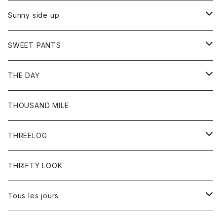
シャツ
カーディガン
オーバーオール
ブレスレット
ブーツ
Sunny side up
セーター
グローブ
リング
サンダル
アウター
SWEET PANTS
Tシャツ
Tシャツ
Ｇジャン
ボトム
ボトム
THE DAY
シャツ
ジーンズ
ショートパンツ
トップス
THOUSAND MILE
ボトム
Tシャツ
THREELOG
ワンピース
トップス
THRIFTY LOOK
コート
Tシャツ
Tous les jours