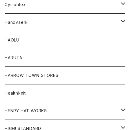
Tシャツ
Gymphlex
ロングスリーブTシャツ
アウター
Handvaerk
カーディガン
トップス
トップス
HAOLU
コート
シャツ
Tシャツ
レディース
HARUTA
ダウンジャケツト
スウェット
ロンTEE
カーディガン
ボトム
HARROW TOWN STORES
ダウンベスト
ダウンベスト
スエット
コート
パンツ
Healthknit
ジャケット
Ｔシャツ
Ｔシャツ
HENRY HAT WORKS
ワンピース
帽子
HIGH! STANDARD