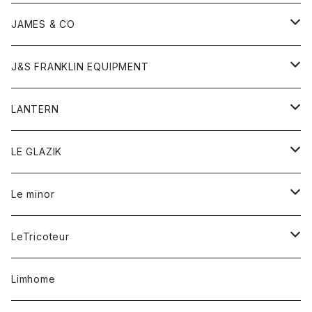
ダウンベスト
ネックレス
ジャケット
ロンパース
アンダーウェア
靴
トップス
トップス
キッズ
Tシャツ
JAMES & CO
パーカー
バッグ
ダウンベスト
靴
ストール
カーディガン
カットソー
トレーナー
ボトム
ボトム
トップス
帽子
ボトム
J&S FRANKLIN EQUIPMENT
ブレザー
ブレスレット
パーカー
グローブ
バンダナ
ジャケット
シャツ
オーバーオール
オーバーオール
Gジャケット
レディース
レディース
帽子
アウター
LANTERN
フリース
ベルト
ストール/マフラー
帽子
シャツ
セーター
ショートパンツ
ショートパンツ
スウェット
アウター
オーバーオール
ワンピース
アウター
LE GLAZIK
マフラー
バック
スウェットシャツ
Tシャツ
ジーンズ
スカート
カーディガン
シャツ
ワンピース
Tシャツ
レディース
Le minor
リング
帽子
ストレッチフライス
トレーナー
スウェットパンツ
パンツ
コート
コート
ボトム
LeTricoteur
バンダナ
セーター
ベスト
スカート
シャツ
シャツ
スカート
レディース
カーディガン
Limhome
タンクトップ
パンツ
スウェット