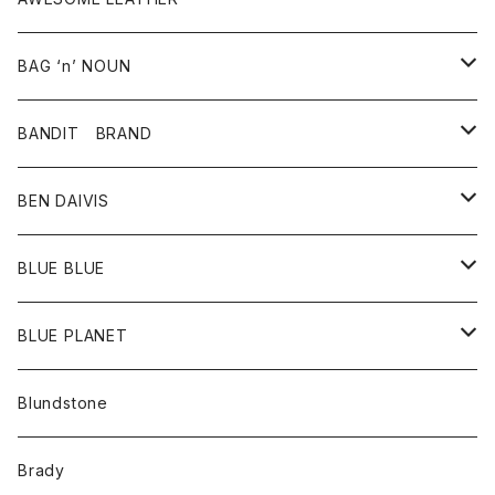
スカート
その他雑貨
グッズ
アウター
BAG ‘n’ NOUN
パンツ
靴
革ジャケット
アクセサリー
BANDIT BRAND
バッグ
トップス
BEN DAIVIS
ポーチ
Ｔシャツ
ポトム
BLUE BLUE
パンツ
アウター
BLUE PLANET
カーディガン
アクセサリー
サングラス
Blundstone
コート
バッグ
キッズ
Brady