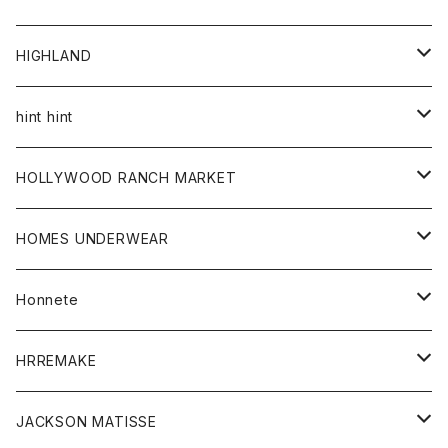
アウター
HIGHLAND
ジャケット
トップス
帽子
hint hint
シャツ
ボトム
ストール
HOLLYWOOD RANCH MARKET
カーディガン
グッズ
アウター
HOMES UNDERWEAR
Tシャツ
帽子
カーディガン
アクセサリー
アウター
Honnete
コート
ウォレット
カーディガン
キッズ
キッズ
ブラウス
HRREMAKE
ジャケット
ストール
コート
Tシャツ
Tシャツ
グッズ
グッズ
ワンピース
バック
JACKSON MATISSE