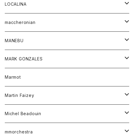
ジャケット
パンツ
アウター
トップス
LOCALINA
Tシャツ
スカート
スカート
カットソー
シャツ
ロングスリーブテーシャツ
maccheronian
トレーナー
セーター
ニット
シャツ
靴
MANEBU
パーカー
チュニック
ボトム
スカート
靴
MARK GONZALES
ハーフスリーブTシャツ
Tシャツ
ワンピース
ボトム
トップス
Marmot
ブラウス
ボトム
Tシャツ
ワンピース
Tシャツ
Martin Faizey
ベスト
ワンピース
ベルト
Michel Beadouin
ポロシャツ
トップス
mmorchestra
ロングスリーブTシャツ