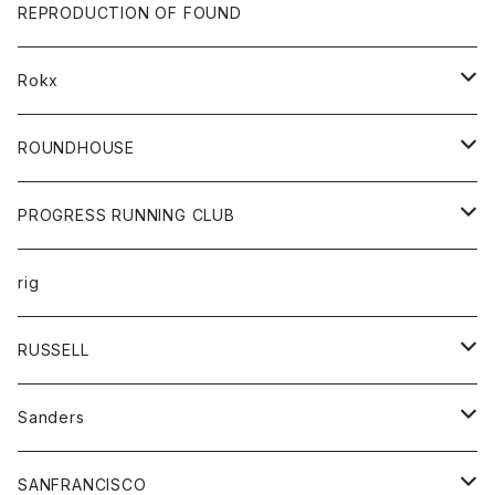
帽子
靴
トップス
財布
パンツ
REPRODUCTION OF FOUND
ロングスリーブカットソー
バック
カットソー
ショートパンツ
ボトムス
バック
Rokx
帽子
カーディガン
ショートパンツ
レディース
ボトム
ROUNDHOUSE
シャツ
パンツ
カットソー
エプロン
PROGRESS RUNNING CLUB
セーター
コート
キッズ
トップス
rig
Tシャツ
ジャケット
オーバーオール
Tシャツ
ボトム
グッズ
RUSSELL
トレーナー
シャツ
ペインターパンツ
帽子
アウター
Sanders
ニット
セーター
コート
スカート
グッズ
SANFRANCISCO