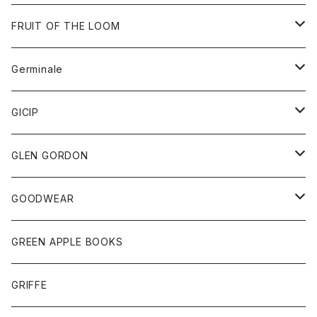
ダウンベスト
バッグ
サングラス
FRUIT OF THE LOOM
Tシャツ
アウター
Germinale
ボトム
パーカー
グッズ
靴
GICIP
ネクタイ
サンダル
トップス
トップス
GLEN GORDON
チーフ
シャツ
Tシャツ
ボトム
グッズ
GOODWEAR
タンクトップ
ショートパンツ
手袋
レディース
トップス
GREEN APPLE BOOKS
Tシャツ
スカート
スカート
Tシャツ
GRIFFE
トレーナー