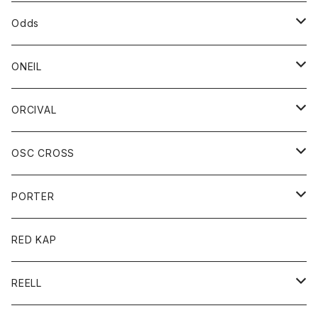
パーカー
パーカー
バック
ベルト
シャツ
ストール/マフラー
スエット
ショートパンツ
シャツ
レディース
ボトム
ボトム
Odds
ベスト
帽子
Tシャツ
帽子
フーディ
パンツ
シャツジャケット
シャツ
ショートパンツ
ショートパンツ
レディース
帽子
ONEIL
トレーナー
セーター
Tシャツ
ジーンズ
パンツ
ボトム
スカート
ORCIVAL
ベスト
Tシャツ
ボトム
パンツ
アウター
OSC CROSS
トレーナー
コート
アクセサリー
ダウンジャケット
PORTER
ベスト
ジャケット
バッグ
キッズ
カードホルダー
RED KAP
ロングスリーブＴシャツ
ダウンベスト
Tシャツ
グッズ
キーホルダー
REELL
パーカー