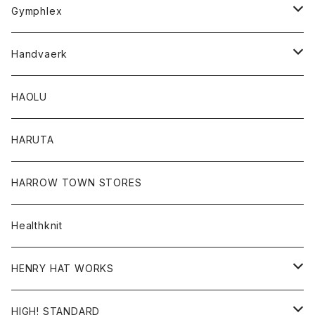
Tシャツ
Gymphlex
ロングスリーブTシャツ
アウター
Handvaerk
カーディガン
トップス
トップス
HAOLU
コート
シャツ
Tシャツ
レディース
HARUTA
ダウンジャケツト
スウェット
ロンTEE
カーディガン
ボトム
HARROW TOWN STORES
ダウンベスト
ダウンベスト
スエット
コート
パンツ
Healthknit
ジャケット
Ｔシャツ
Ｔシャツ
HENRY HAT WORKS
ワンピース
帽子
HIGH! STANDARD