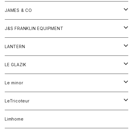
ダウンベスト
ネックレス
ジャケット
ロンパース
アンダーウェア
靴
トップス
トップス
キッズ
Tシャツ
JAMES & CO
パーカー
バッグ
ダウンベスト
靴
ストール
カーディガン
カットソー
トレーナー
ボトム
ボトム
トップス
帽子
ボトム
J&S FRANKLIN EQUIPMENT
ブレザー
ブレスレット
パーカー
グローブ
バンダナ
ジャケット
シャツ
オーバーオール
オーバーオール
Gジャケット
レディース
レディース
帽子
アウター
LANTERN
フリース
ベルト
ストール/マフラー
帽子
シャツ
セーター
ショートパンツ
ショートパンツ
スウェット
アウター
オーバーオール
ワンピース
アウター
LE GLAZIK
マフラー
バック
スウェットシャツ
Tシャツ
ジーンズ
スカート
カーディガン
シャツ
ワンピース
Tシャツ
レディース
Le minor
リング
帽子
ストレッチフライス
トレーナー
スウェットパンツ
パンツ
コート
コート
ボトム
LeTricoteur
バンダナ
セーター
ベスト
スカート
シャツ
シャツ
スカート
レディース
カーディガン
Limhome
タンクトップ
パンツ
スウェット