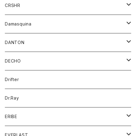
シャツ
ジャケット
ジャケット
CRSHR
バンダナ
トレーナー
スカート
ワンピース
キャップ
Damasquina
ネクタイ
パーカー
チュニック
ブラウス
ウォレット
DANTON
帽子
ベスト
Tシャツ
カードケース
アウター
DECHO
ポロシャツ
パーカー
コート
バッグ
アクセサリー
帽子
Drifter
ロングスリーブTシャツ
ワンピース
ジャケット
バッグ
キッズ
Dr.Ray
ボトム
ダウンジャケット
シャツ
グッズ
ERIBE
ジャケット
ダウンベスト
Tシャツ
帽子
トップス
ニット
EVERLAST