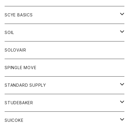
ベスト
Tシャツ
パーカー
靴
Tシャツ
アウター
SCYE BASICS
ロングスリーブＴシャツ
ボトム
カーディガン
トップス
グッズ
ボトム
SOIL
ワンピース
コート
Tシャツ
ネクタイ
ジーンズ
ボトム
アクセサリー
トップス
靴
SOLOVAIR
ジャケット
トレーナー
グローブ
チノパン
ショートパンツ
ポロシャツ
レディース
トップス
靴
ワンピース
SPINGLE MOVE
パーカー
パーカー
ストール
スカート
ベスト
スカート
カットソー
アクセサリー
ボトム
トップス
STANDARD SUPPLY
ロングスリーブTシャツ
パンツ
ジャケット
Tシャツ
カーディガン
バック
ショートパンツ
カットソー
レディース
ボトム
財布
STUDEBAKER
Tシャツ
パーカー
ジャケット
パンツ
カットソー
パンツ
バッグ
アクセサリー
SUICOKE