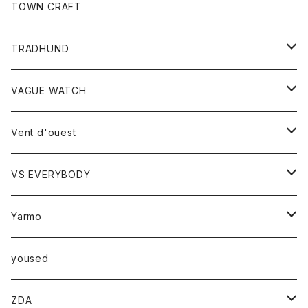
トップス
TOWN CRAFT
レディース
TRADHUND
カットソー
セーター
VAGUE WATCH
ベスト
時計
Vent d'ouest
ボトム
VS EVERYBODY
スカート
トップス
トップス
Yarmo
パンツ
ベスト
Ｔシャツ
アウター
yoused
コート
小物
ZDA