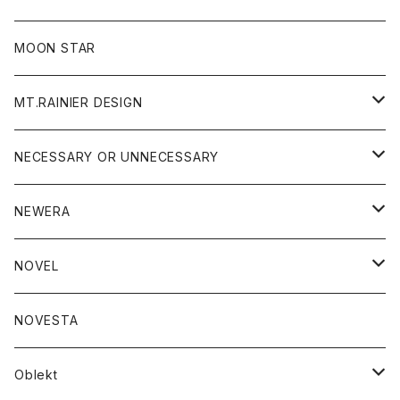
ジャケット
フリース
パンツ
帽子
MOON STAR
ニット
MT.RAINIER DESIGN
ブラウス
アウター
NECESSARY OR UNNECESSARY
コート
アクセサリー
アウター
NEWERA
ジャケット
バッグ
コート
グッズ
アクセサリー
帽子
NOVEL
ダウンジャケット
ジャケット
ウォレット
バッグ
トップス
グッズ
トップス
NOVESTA
ダウンベスト
ダウン
靴
ブレスレット
ジャケット
靴
カットソー
ボトム
トップス
ボトム
Oblekt