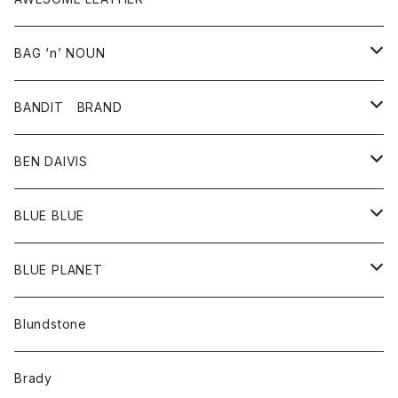
スカート
その他雑貨
グッズ
アウター
BAG ‘n’ NOUN
パンツ
靴
革ジャケット
アクセサリー
BANDIT BRAND
バッグ
トップス
BEN DAIVIS
ポーチ
Ｔシャツ
ポトム
BLUE BLUE
パンツ
アウター
BLUE PLANET
カーディガン
アクセサリー
サングラス
Blundstone
コート
バッグ
キッズ
Brady