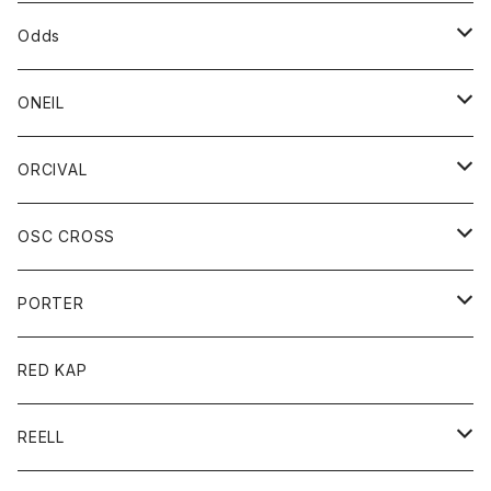
パーカー
パーカー
バック
ベルト
シャツ
ストール/マフラー
スエット
ショートパンツ
シャツ
レディース
ボトム
ボトム
Odds
ベスト
帽子
Tシャツ
帽子
フーディ
パンツ
シャツジャケット
シャツ
ショートパンツ
ショートパンツ
レディース
帽子
ONEIL
トレーナー
セーター
Tシャツ
ジーンズ
パンツ
ボトム
スカート
ORCIVAL
ベスト
Tシャツ
ボトム
パンツ
アウター
OSC CROSS
トレーナー
コート
アクセサリー
ダウンジャケット
PORTER
ベスト
ジャケット
バッグ
キッズ
カードホルダー
RED KAP
ロングスリーブＴシャツ
ダウンベスト
Tシャツ
グッズ
キーホルダー
REELL
パーカー