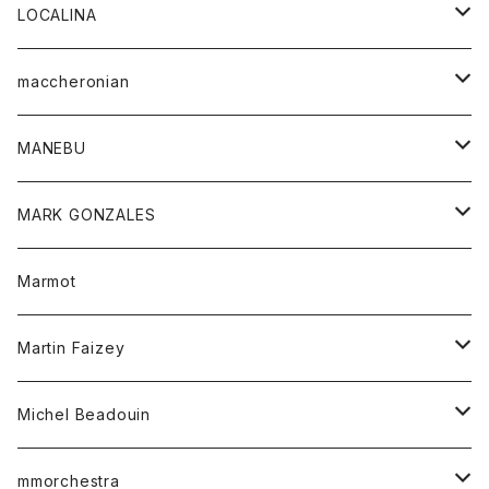
ジャケット
パンツ
アウター
トップス
LOCALINA
Tシャツ
スカート
スカート
カットソー
シャツ
ロングスリーブテーシャツ
maccheronian
トレーナー
セーター
ニット
シャツ
靴
MANEBU
パーカー
チュニック
ボトム
スカート
靴
MARK GONZALES
ハーフスリーブTシャツ
Tシャツ
ワンピース
ボトム
トップス
Marmot
ブラウス
ボトム
Tシャツ
ワンピース
Tシャツ
Martin Faizey
ベスト
ワンピース
ベルト
Michel Beadouin
ポロシャツ
トップス
mmorchestra
ロングスリーブTシャツ