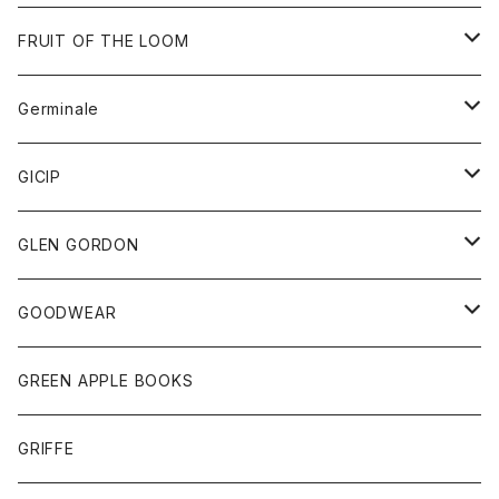
ダウンベスト
バッグ
サングラス
FRUIT OF THE LOOM
Tシャツ
アウター
Germinale
ボトム
パーカー
グッズ
靴
GICIP
ネクタイ
サンダル
トップス
トップス
GLEN GORDON
チーフ
シャツ
Tシャツ
ボトム
グッズ
GOODWEAR
タンクトップ
ショートパンツ
手袋
レディース
トップス
GREEN APPLE BOOKS
Tシャツ
スカート
スカート
Tシャツ
GRIFFE
トレーナー