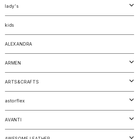
アウター
lady's
トップス
アウター
kids
Tシャツ
ボトムス
トップス
ALEXANDRA
シャツ
Tシャツ・カットソー
ボトムス
ARMEN
ニット・セーター
シャツ・ブラウス
パンツ
ワンピース・オールインワン
アウター
ARTS&CRAFTS
スウェット・パーカー
ニット・セーター
スカート
コート
バッグ
トップス
アクセサリー
astorflex
タンクトップ
パーカー・スウェット
ジャケット
ベスト
ウォレット
シューズ
ワンピース
グッズ
AVANTI
タンクトップ・キャミソール
シャツ
バッグ
靴
アクセサリー
ボトム
シャツ
AWESOME LEATHER