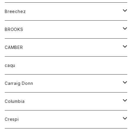
ジャケット
ベルト
Tシャツ
グッズ
Breechez
ダウンベスト
アンダーウェアー
トップス
シャツ
BROOKS
パーカー
カードホルダー
カーディガン
ボトム
グッズ
CAMBER
ブレザー
キーホルダー
ジャケット
オーバーオール
靴
レディース
トップス
caqu
靴
シャツ
ショートパンツ
オーバーオール
ハーフスリーブTシャツ
Carraig Donn
財布
セーター
ジーンズ
カーディガン
ニット
Columbia
ストール/マフラー
タンクトップ
スカート
コート
アウター
Crespi
チーフ
Tシャツ
パンツ