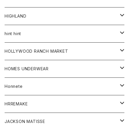
アウター
HIGHLAND
ジャケット
トップス
帽子
hint hint
シャツ
ボトム
ストール
HOLLYWOOD RANCH MARKET
カーディガン
グッズ
アウター
HOMES UNDERWEAR
Tシャツ
帽子
カーディガン
アクセサリー
アウター
Honnete
コート
ウォレット
カーディガン
キッズ
キッズ
ブラウス
HRREMAKE
ジャケット
ストール
コート
Tシャツ
Tシャツ
グッズ
グッズ
ワンピース
バック
JACKSON MATISSE