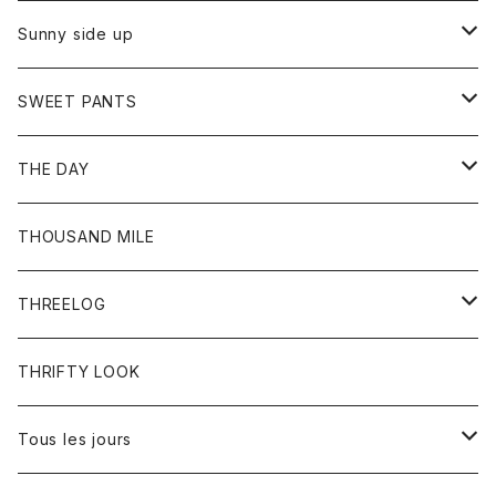
シャツ
カーディガン
オーバーオール
ブレスレット
ブーツ
Sunny side up
セーター
グローブ
リング
サンダル
アウター
SWEET PANTS
Tシャツ
Tシャツ
Ｇジャン
ボトム
ボトム
THE DAY
シャツ
ジーンズ
ショートパンツ
トップス
THOUSAND MILE
ボトム
Tシャツ
THREELOG
ワンピース
トップス
THRIFTY LOOK
コート
Tシャツ
Tous les jours