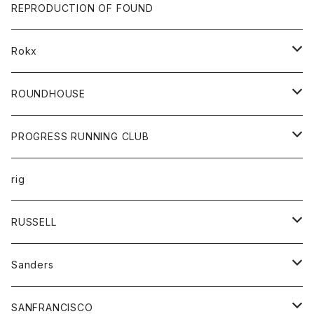
帽子
靴
トップス
財布
パンツ
REPRODUCTION OF FOUND
ロングスリーブカットソー
バック
カットソー
ショートパンツ
ボトムス
バック
Rokx
帽子
カーディガン
ショートパンツ
レディース
ボトム
ROUNDHOUSE
シャツ
パンツ
カットソー
エプロン
PROGRESS RUNNING CLUB
セーター
コート
キッズ
トップス
rig
Tシャツ
ジャケット
オーバーオール
Tシャツ
ボトム
グッズ
RUSSELL
トレーナー
シャツ
ペインターパンツ
帽子
アウター
Sanders
ニット
セーター
コート
スカート
グッズ
SANFRANCISCO