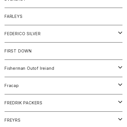
ベスト
ベスト
シャツ
ボトム
トップス
FARLEYS
フリース
セーター
ショートパンツ
ジャケット
レディース
ボトム
FEDERICO SILVER
Tシャツ
パンツ
スエットシャツ
コート
スエットパンツ
グッズ
アクセサリー
FIRST DOWN
トレーナー
ロングスリーブTシャツ
ジャケット
帽子
Fisherman Outof Ireiand
ポロシャツ
シャツ
ニット
Fracap
ショートパンツ
グッズ
FREDRIK PACKERS
ダウンジャケット
靴
アクセサリー
FREYRS