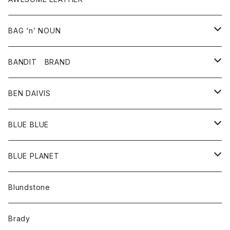
スカート
その他雑貨
グッズ
アウター
BAG ‘n’ NOUN
パンツ
靴
革ジャケット
アクセサリー
BANDIT BRAND
バッグ
トップス
BEN DAIVIS
ポーチ
Ｔシャツ
ポトム
BLUE BLUE
パンツ
アウター
BLUE PLANET
カーディガン
アクセサリー
サングラス
Blundstone
コート
バッグ
キッズ
Brady