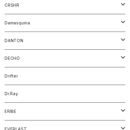
シャツ
ジャケット
ジャケット
CRSHR
バンダナ
トレーナー
スカート
ワンピース
キャップ
Damasquina
ネクタイ
パーカー
チュニック
ブラウス
ウォレット
DANTON
帽子
ベスト
Tシャツ
カードケース
アウター
DECHO
ポロシャツ
パーカー
コート
バッグ
アクセサリー
帽子
Drifter
ロングスリーブTシャツ
ワンピース
ジャケット
バッグ
キッズ
Dr.Ray
ボトム
ダウンジャケット
シャツ
グッズ
ERIBE
ジャケット
ダウンベスト
Tシャツ
帽子
トップス
ニット
EVERLAST