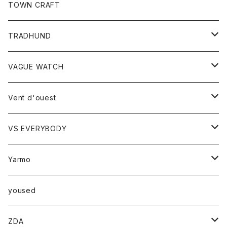
トップス
TOWN CRAFT
レディース
TRADHUND
カットソー
セーター
VAGUE WATCH
ベスト
時計
Vent d'ouest
ボトム
VS EVERYBODY
スカート
トップス
トップス
Yarmo
パンツ
ベスト
Ｔシャツ
アウター
yoused
コート
小物
ZDA