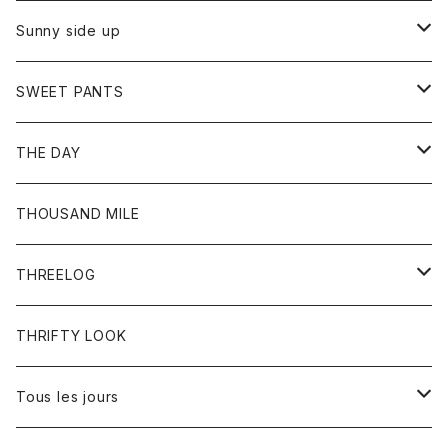
シャツ
カーディガン
オーバーオール
ブレスレット
ブーツ
Sunny side up
セーター
グローブ
リング
サンダル
アウター
SWEET PANTS
Tシャツ
Tシャツ
Ｇジャン
ボトム
ボトム
THE DAY
シャツ
ジーンズ
ショートパンツ
トップス
THOUSAND MILE
ボトム
Tシャツ
THREELOG
ワンピース
トップス
THRIFTY LOOK
コート
Tシャツ
Tous les jours