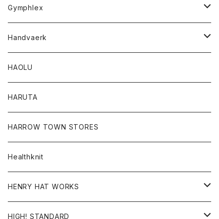
Tシャツ
Gymphlex
ロングスリーブTシャツ
アウター
Handvaerk
カーディガン
トップス
トップス
HAOLU
コート
シャツ
Tシャツ
レディース
HARUTA
ダウンジャケツト
スウェット
ロンTEE
カーディガン
ボトム
HARROW TOWN STORES
ダウンベスト
ダウンベスト
スエット
コート
パンツ
Healthknit
ジャケット
Ｔシャツ
Ｔシャツ
HENRY HAT WORKS
ワンピース
帽子
HIGH! STANDARD