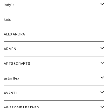
アウター
lady's
トップス
アウター
kids
Tシャツ
ボトムス
トップス
ALEXANDRA
シャツ
Tシャツ・カットソー
ボトムス
ARMEN
ニット・セーター
シャツ・ブラウス
パンツ
ワンピース・オールインワン
アウター
ARTS&CRAFTS
スウェット・パーカー
ニット・セーター
スカート
コート
バッグ
トップス
アクセサリー
astorflex
タンクトップ
パーカー・スウェット
ジャケット
ベスト
ウォレット
シューズ
ワンピース
グッズ
AVANTI
タンクトップ・キャミソール
シャツ
バッグ
靴
アクセサリー
ボトム
シャツ
AWESOME LEATHER