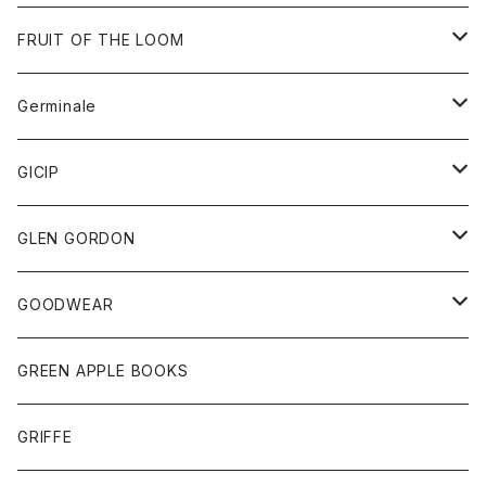
ダウンベスト
バッグ
サングラス
FRUIT OF THE LOOM
Tシャツ
アウター
Germinale
ボトム
パーカー
グッズ
靴
GICIP
ネクタイ
サンダル
トップス
トップス
GLEN GORDON
チーフ
シャツ
Tシャツ
ボトム
グッズ
GOODWEAR
タンクトップ
ショートパンツ
手袋
レディース
トップス
GREEN APPLE BOOKS
Tシャツ
スカート
スカート
Tシャツ
GRIFFE
トレーナー