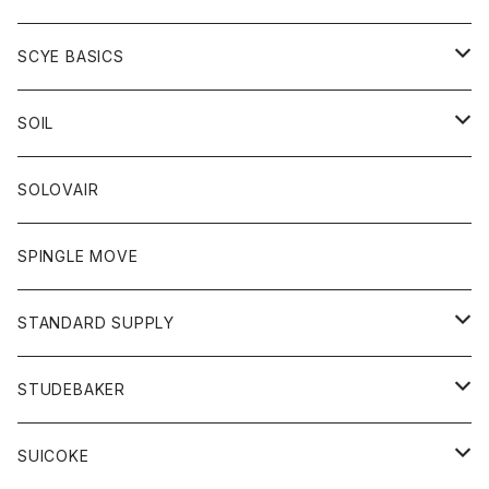
ベスト
Tシャツ
パーカー
靴
Tシャツ
アウター
SCYE BASICS
ロングスリーブＴシャツ
ボトム
カーディガン
トップス
グッズ
ボトム
SOIL
ワンピース
コート
Tシャツ
ネクタイ
ジーンズ
ボトム
アクセサリー
トップス
靴
SOLOVAIR
ジャケット
トレーナー
グローブ
チノパン
ショートパンツ
ポロシャツ
レディース
トップス
靴
ワンピース
SPINGLE MOVE
パーカー
パーカー
ストール
スカート
ベスト
スカート
カットソー
アクセサリー
ボトム
トップス
STANDARD SUPPLY
ロングスリーブTシャツ
パンツ
ジャケット
Tシャツ
カーディガン
バック
ショートパンツ
カットソー
レディース
ボトム
財布
STUDEBAKER
Tシャツ
パーカー
ジャケット
パンツ
カットソー
パンツ
バッグ
アクセサリー
SUICOKE