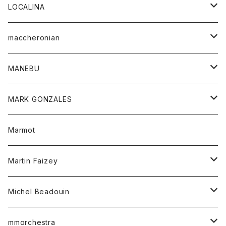
ジャケット
パンツ
アウター
トップス
LOCALINA
Tシャツ
スカート
スカート
カットソー
シャツ
ロングスリーブテーシャツ
maccheronian
トレーナー
セーター
ニット
シャツ
靴
MANEBU
パーカー
チュニック
ボトム
スカート
靴
MARK GONZALES
ハーフスリーブTシャツ
Tシャツ
ワンピース
ボトム
トップス
Marmot
ブラウス
ボトム
Tシャツ
ワンピース
Tシャツ
Martin Faizey
ベスト
ワンピース
ベルト
Michel Beadouin
ポロシャツ
トップス
mmorchestra
ロングスリーブTシャツ