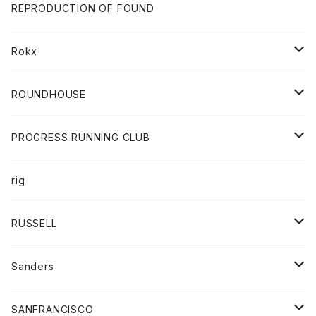
帽子
靴
トップス
財布
パンツ
REPRODUCTION OF FOUND
ロングスリーブカットソー
バック
カットソー
ショートパンツ
ボトムス
バック
Rokx
帽子
カーディガン
ショートパンツ
レディース
ボトム
ROUNDHOUSE
シャツ
パンツ
カットソー
エプロン
PROGRESS RUNNING CLUB
セーター
コート
キッズ
トップス
rig
Tシャツ
ジャケット
オーバーオール
Tシャツ
ボトム
グッズ
RUSSELL
トレーナー
シャツ
ペインターパンツ
帽子
アウター
Sanders
ニット
セーター
コート
スカート
グッズ
SANFRANCISCO