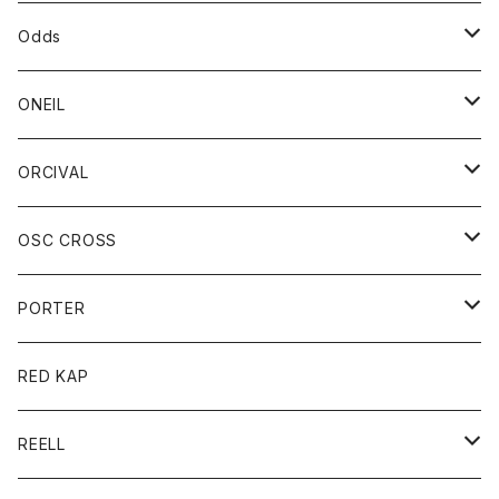
パーカー
パーカー
バック
ベルト
シャツ
ストール/マフラー
スエット
ショートパンツ
シャツ
レディース
ボトム
ボトム
Odds
ベスト
帽子
Tシャツ
帽子
フーディ
パンツ
シャツジャケット
シャツ
ショートパンツ
ショートパンツ
レディース
帽子
ONEIL
トレーナー
セーター
Tシャツ
ジーンズ
パンツ
ボトム
スカート
ORCIVAL
ベスト
Tシャツ
ボトム
パンツ
アウター
OSC CROSS
トレーナー
コート
アクセサリー
ダウンジャケット
PORTER
ベスト
ジャケット
バッグ
キッズ
カードホルダー
RED KAP
ロングスリーブＴシャツ
ダウンベスト
Tシャツ
グッズ
キーホルダー
REELL
パーカー