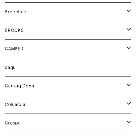
ジャケット
ベルト
Tシャツ
グッズ
Breechez
ダウンベスト
アンダーウェアー
トップス
シャツ
BROOKS
パーカー
カードホルダー
カーディガン
ボトム
グッズ
CAMBER
ブレザー
キーホルダー
ジャケット
オーバーオール
靴
レディース
トップス
caqu
靴
シャツ
ショートパンツ
オーバーオール
ハーフスリーブTシャツ
Carraig Donn
財布
セーター
ジーンズ
カーディガン
ニット
Columbia
ストール/マフラー
タンクトップ
スカート
コート
アウター
Crespi
チーフ
Tシャツ
パンツ