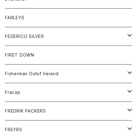
ベスト
ベスト
シャツ
ボトム
トップス
FARLEYS
フリース
セーター
ショートパンツ
ジャケット
レディース
ボトム
FEDERICO SILVER
Tシャツ
パンツ
スエットシャツ
コート
スエットパンツ
グッズ
アクセサリー
FIRST DOWN
トレーナー
ロングスリーブTシャツ
ジャケット
帽子
Fisherman Outof Ireiand
ポロシャツ
シャツ
ニット
Fracap
ショートパンツ
グッズ
FREDRIK PACKERS
ダウンジャケット
靴
アクセサリー
FREYRS