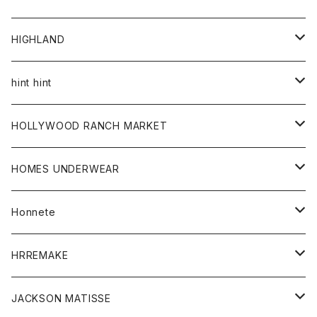
アウター
HIGHLAND
ジャケット
トップス
帽子
hint hint
シャツ
ボトム
ストール
HOLLYWOOD RANCH MARKET
カーディガン
グッズ
アウター
HOMES UNDERWEAR
Tシャツ
帽子
カーディガン
アクセサリー
アウター
Honnete
コート
ウォレット
カーディガン
キッズ
キッズ
ブラウス
HRREMAKE
ジャケット
ストール
コート
Tシャツ
Tシャツ
グッズ
グッズ
ワンピース
バック
JACKSON MATISSE