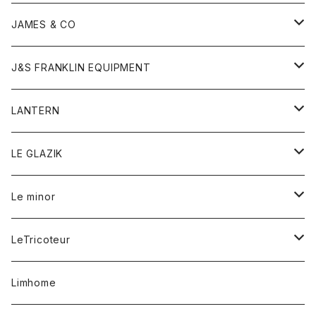
ダウンベスト
ネックレス
ジャケット
ロンパース
アンダーウェア
靴
トップス
トップス
キッズ
Tシャツ
JAMES & CO
パーカー
バッグ
ダウンベスト
靴
ストール
カーディガン
カットソー
トレーナー
ボトム
ボトム
トップス
帽子
ボトム
J&S FRANKLIN EQUIPMENT
ブレザー
ブレスレット
パーカー
グローブ
バンダナ
ジャケット
シャツ
オーバーオール
オーバーオール
Gジャケット
レディース
レディース
帽子
アウター
LANTERN
フリース
ベルト
ストール/マフラー
帽子
シャツ
セーター
ショートパンツ
ショートパンツ
スウェット
アウター
オーバーオール
ワンピース
アウター
LE GLAZIK
マフラー
バック
スウェットシャツ
Tシャツ
ジーンズ
スカート
カーディガン
シャツ
ワンピース
Tシャツ
レディース
Le minor
リング
帽子
ストレッチフライス
トレーナー
スウェットパンツ
パンツ
コート
コート
ボトム
LeTricoteur
バンダナ
セーター
ベスト
スカート
シャツ
シャツ
スカート
レディース
カーディガン
Limhome
タンクトップ
パンツ
スウェット