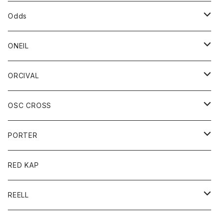
パーカー
パーカー
バック
ベルト
シャツ
ストール/マフラー
スエット
ショートパンツ
シャツ
レディース
ボトム
ボトム
Odds
ベスト
帽子
Tシャツ
帽子
フーディ
パンツ
シャツジャケット
シャツ
ショートパンツ
ショートパンツ
レディース
帽子
ONEIL
トレーナー
セーター
Tシャツ
ジーンズ
パンツ
ボトム
スカート
ORCIVAL
ベスト
Tシャツ
ボトム
パンツ
アウター
OSC CROSS
トレーナー
コート
アクセサリー
ダウンジャケット
PORTER
ベスト
ジャケット
バッグ
キッズ
カードホルダー
RED KAP
ロングスリーブＴシャツ
ダウンベスト
Tシャツ
グッズ
キーホルダー
REELL
パーカー