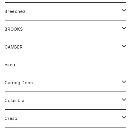
ジャケット
ベルト
Tシャツ
グッズ
Breechez
ダウンベスト
アンダーウェアー
トップス
シャツ
BROOKS
パーカー
カードホルダー
カーディガン
ボトム
グッズ
CAMBER
ブレザー
キーホルダー
ジャケット
オーバーオール
靴
レディース
トップス
caqu
靴
シャツ
ショートパンツ
オーバーオール
ハーフスリーブTシャツ
Carraig Donn
財布
セーター
ジーンズ
カーディガン
ニット
Columbia
ストール/マフラー
タンクトップ
スカート
コート
アウター
Crespi
チーフ
Tシャツ
パンツ