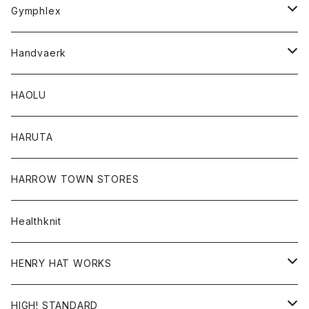
Tシャツ
Gymphlex
ロングスリーブTシャツ
アウター
Handvaerk
カーディガン
トップス
トップス
HAOLU
コート
シャツ
Tシャツ
レディース
HARUTA
ダウンジャケツト
スウェット
ロンTEE
カーディガン
ボトム
HARROW TOWN STORES
ダウンベスト
ダウンベスト
スエット
コート
パンツ
Healthknit
ジャケット
Ｔシャツ
Ｔシャツ
HENRY HAT WORKS
ワンピース
帽子
HIGH! STANDARD