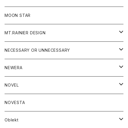
ジャケット
フリース
パンツ
帽子
MOON STAR
ニット
MT.RAINIER DESIGN
ブラウス
アウター
NECESSARY OR UNNECESSARY
コート
アクセサリー
アウター
NEWERA
ジャケット
バッグ
コート
グッズ
アクセサリー
帽子
NOVEL
ダウンジャケット
ジャケット
ウォレット
バッグ
トップス
グッズ
トップス
NOVESTA
ダウンベスト
ダウン
靴
ブレスレット
ジャケット
靴
カットソー
ボトム
トップス
ボトム
Oblekt