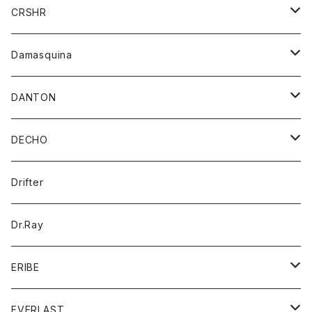
シャツ
ジャケット
ジャケット
CRSHR
バンダナ
トレーナー
スカート
ワンピース
キャップ
Damasquina
ネクタイ
パーカー
チュニック
ブラウス
ウォレット
DANTON
帽子
ベスト
Tシャツ
カードケース
アウター
DECHO
ポロシャツ
パーカー
コート
バッグ
アクセサリー
帽子
Drifter
ロングスリーブTシャツ
ワンピース
ジャケット
バッグ
キッズ
Dr.Ray
ボトム
ダウンジャケット
シャツ
グッズ
ERIBE
ジャケット
ダウンベスト
Tシャツ
帽子
トップス
ニット
EVERLAST