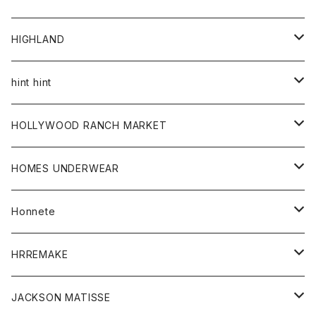
アウター
HIGHLAND
ジャケット
トップス
帽子
hint hint
シャツ
ボトム
ストール
HOLLYWOOD RANCH MARKET
カーディガン
グッズ
アウター
HOMES UNDERWEAR
Tシャツ
帽子
カーディガン
アクセサリー
アウター
Honnete
コート
ウォレット
カーディガン
キッズ
キッズ
ブラウス
HRREMAKE
ジャケット
ストール
コート
Tシャツ
Tシャツ
グッズ
グッズ
ワンピース
バック
JACKSON MATISSE