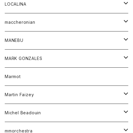
ジャケット
パンツ
アウター
トップス
LOCALINA
Tシャツ
スカート
スカート
カットソー
シャツ
ロングスリーブテーシャツ
maccheronian
トレーナー
セーター
ニット
シャツ
靴
MANEBU
パーカー
チュニック
ボトム
スカート
靴
MARK GONZALES
ハーフスリーブTシャツ
Tシャツ
ワンピース
ボトム
トップス
Marmot
ブラウス
ボトム
Tシャツ
ワンピース
Tシャツ
Martin Faizey
ベスト
ワンピース
ベルト
Michel Beadouin
ポロシャツ
トップス
mmorchestra
ロングスリーブTシャツ