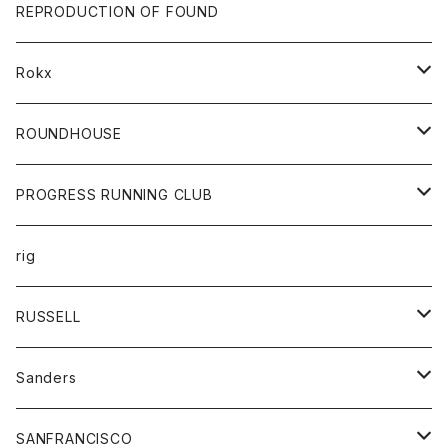
帽子
靴
トップス
財布
パンツ
REPRODUCTION OF FOUND
ロングスリーブカットソー
バック
カットソー
ショートパンツ
ボトムス
バック
Rokx
帽子
カーディガン
ショートパンツ
レディース
ボトム
ROUNDHOUSE
シャツ
パンツ
カットソー
エプロン
PROGRESS RUNNING CLUB
セーター
コート
キッズ
トップス
rig
Tシャツ
ジャケット
オーバーオール
Tシャツ
ボトム
グッズ
RUSSELL
トレーナー
シャツ
ペインターパンツ
帽子
アウター
Sanders
ニット
セーター
コート
スカート
グッズ
SANFRANCISCO