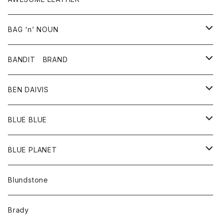
スカート
その他雑貨
グッズ
アウター
BAG ‘n’ NOUN
パンツ
靴
革ジャケット
アクセサリー
BANDIT BRAND
バッグ
トップス
BEN DAIVIS
ポーチ
Ｔシャツ
ポトム
BLUE BLUE
パンツ
アウター
BLUE PLANET
カーディガン
アクセサリー
サングラス
Blundstone
コート
バッグ
キッズ
Brady