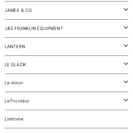
ダウンベスト
ネックレス
ジャケット
ロンパース
アンダーウェア
靴
トップス
トップス
キッズ
Tシャツ
JAMES & CO
パーカー
バッグ
ダウンベスト
靴
ストール
カーディガン
カットソー
トレーナー
ボトム
ボトム
トップス
帽子
ボトム
J&S FRANKLIN EQUIPMENT
ブレザー
ブレスレット
パーカー
グローブ
バンダナ
ジャケット
シャツ
オーバーオール
オーバーオール
Gジャケット
レディース
レディース
帽子
アウター
LANTERN
フリース
ベルト
ストール/マフラー
帽子
シャツ
セーター
ショートパンツ
ショートパンツ
スウェット
アウター
オーバーオール
ワンピース
アウター
LE GLAZIK
マフラー
バック
スウェットシャツ
Tシャツ
ジーンズ
スカート
カーディガン
シャツ
ワンピース
Tシャツ
レディース
Le minor
リング
帽子
ストレッチフライス
トレーナー
スウェットパンツ
パンツ
コート
コート
ボトム
LeTricoteur
バンダナ
セーター
ベスト
スカート
シャツ
シャツ
スカート
レディース
カーディガン
Limhome
タンクトップ
パンツ
スウェット