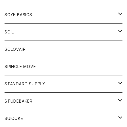
ベスト
Tシャツ
パーカー
靴
Tシャツ
アウター
SCYE BASICS
ロングスリーブＴシャツ
ボトム
カーディガン
トップス
グッズ
ボトム
SOIL
ワンピース
コート
Tシャツ
ネクタイ
ジーンズ
ボトム
アクセサリー
トップス
靴
SOLOVAIR
ジャケット
トレーナー
グローブ
チノパン
ショートパンツ
ポロシャツ
レディース
トップス
靴
ワンピース
SPINGLE MOVE
パーカー
パーカー
ストール
スカート
ベスト
スカート
カットソー
アクセサリー
ボトム
トップス
STANDARD SUPPLY
ロングスリーブTシャツ
パンツ
ジャケット
Tシャツ
カーディガン
バック
ショートパンツ
カットソー
レディース
ボトム
財布
STUDEBAKER
Tシャツ
パーカー
ジャケット
パンツ
カットソー
パンツ
バッグ
アクセサリー
SUICOKE