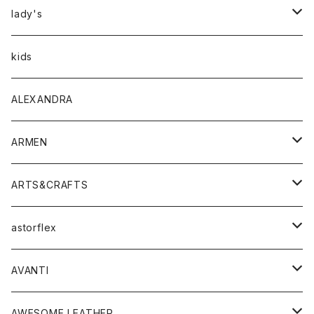
アウター
lady's
トップス
アウター
kids
Tシャツ
ボトムス
トップス
ALEXANDRA
シャツ
Tシャツ・カットソー
ボトムス
ARMEN
ニット・セーター
シャツ・ブラウス
パンツ
ワンピース・オールインワン
アウター
ARTS&CRAFTS
スウェット・パーカー
ニット・セーター
スカート
コート
バッグ
トップス
アクセサリー
astorflex
タンクトップ
パーカー・スウェット
ジャケット
ベスト
ウォレット
シューズ
ワンピース
グッズ
AVANTI
タンクトップ・キャミソール
シャツ
バッグ
靴
アクセサリー
ボトム
シャツ
AWESOME LEATHER