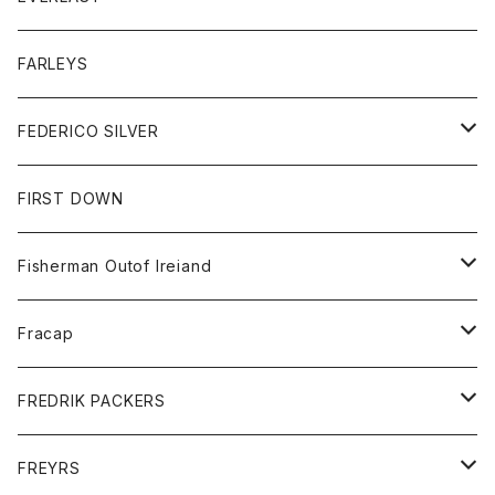
ベスト
ベスト
シャツ
ボトム
トップス
FARLEYS
フリース
セーター
ショートパンツ
ジャケット
レディース
ボトム
FEDERICO SILVER
Tシャツ
パンツ
スエットシャツ
コート
スエットパンツ
グッズ
アクセサリー
FIRST DOWN
トレーナー
ロングスリーブTシャツ
ジャケット
帽子
Fisherman Outof Ireiand
ポロシャツ
シャツ
ニット
Fracap
ショートパンツ
グッズ
FREDRIK PACKERS
ダウンジャケット
靴
アクセサリー
FREYRS