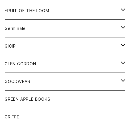
ダウンベスト
バッグ
サングラス
FRUIT OF THE LOOM
Tシャツ
アウター
Germinale
ボトム
パーカー
グッズ
靴
GICIP
ネクタイ
サンダル
トップス
トップス
GLEN GORDON
チーフ
シャツ
Tシャツ
ボトム
グッズ
GOODWEAR
タンクトップ
ショートパンツ
手袋
レディース
トップス
GREEN APPLE BOOKS
Tシャツ
スカート
スカート
Tシャツ
GRIFFE
トレーナー