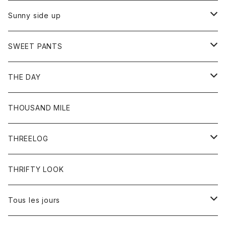
シャツ
カーディガン
オーバーオール
ブレスレット
ブーツ
Sunny side up
セーター
グローブ
リング
サンダル
アウター
SWEET PANTS
Tシャツ
Tシャツ
Ｇジャン
ボトム
ボトム
THE DAY
シャツ
ジーンズ
ショートパンツ
トップス
THOUSAND MILE
ボトム
Tシャツ
THREELOG
ワンピース
トップス
THRIFTY LOOK
コート
Tシャツ
Tous les jours