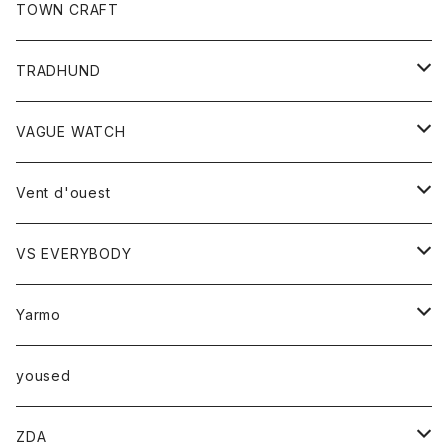
トップス
TOWN CRAFT
レディース
TRADHUND
カットソー
セーター
VAGUE WATCH
ベスト
時計
Vent d'ouest
ボトム
VS EVERYBODY
スカート
トップス
トップス
Yarmo
パンツ
ベスト
Ｔシャツ
アウター
yoused
コート
小物
ZDA