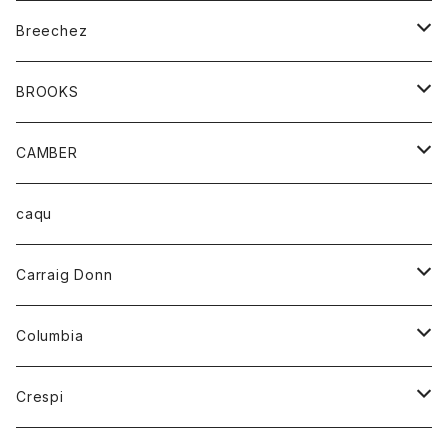
ジャケット
ベルト
Tシャツ
グッズ
Breechez
ダウンベスト
アンダーウェアー
トップス
シャツ
BROOKS
パーカー
カードホルダー
カーディガン
ボトム
グッズ
CAMBER
ブレザー
キーホルダー
ジャケット
オーバーオール
靴
レディース
トップス
caqu
靴
シャツ
ショートパンツ
オーバーオール
ハーフスリーブTシャツ
Carraig Donn
財布
セーター
ジーンズ
カーディガン
ニット
Columbia
ストール/マフラー
タンクトップ
スカート
コート
アウター
Crespi
チーフ
Tシャツ
パンツ
シャツ