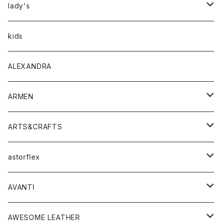
アウター
lady's
トップス
アウター
kids
Tシャツ
ボトムス
トップス
ALEXANDRA
シャツ
Tシャツ・カットソー
ボトムス
ARMEN
ニット・セーター
シャツ・ブラウス
パンツ
ワンピース・オールインワン
アウター
ARTS&CRAFTS
スウェット・パーカー
ニット・セーター
スカート
コート
バッグ
トップス
アクセサリー
astorflex
タンクトップ
パーカー・スウェット
ジャケット
ベスト
ウォレット
シューズ
ワンピース
グッズ
AVANTI
タンクトップ・キャミソール
シャツ
バッグ
靴
アクセサリー
ボトム
シャツ
AWESOME LEATHER