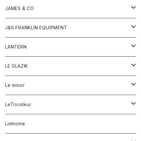
ダウンベスト
ネックレス
ジャケット
ロンパース
アンダーウェア
靴
トップス
トップス
キッズ
Tシャツ
JAMES & CO
パーカー
バッグ
ダウンベスト
靴
ストール
カーディガン
カットソー
トレーナー
ボトム
ボトム
トップス
帽子
ボトム
J&S FRANKLIN EQUIPMENT
ブレザー
ブレスレット
パーカー
グローブ
バンダナ
ジャケット
シャツ
オーバーオール
オーバーオール
Gジャケット
レディース
レディース
帽子
アウター
LANTERN
フリース
ベルト
ストール/マフラー
帽子
シャツ
セーター
ショートパンツ
ショートパンツ
スウェット
アウター
オーバーオール
ワンピース
アウター
LE GLAZIK
マフラー
バック
スウェットシャツ
Tシャツ
ジーンズ
スカート
カーディガン
シャツ
ワンピース
Tシャツ
レディース
Le minor
リング
帽子
ストレッチフライス
トレーナー
スウェットパンツ
パンツ
コート
コート
ボトム
LeTricoteur
バンダナ
セーター
ベスト
スカート
シャツ
シャツ
スカート
レディース
カーディガン
Limhome
タンクトップ
パンツ
スウェット
ジャケット
パンツ