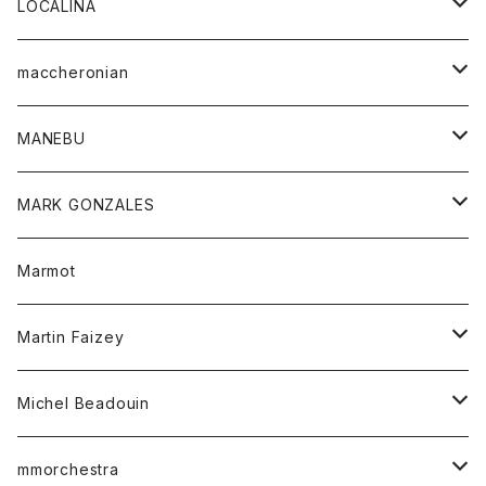
アウター
トップス
LOCALINA
Tシャツ
スカート
スカート
カットソー
シャツ
ロングスリーブテーシャツ
maccheronian
トレーナー
セーター
ニット
シャツ
靴
MANEBU
パーカー
チュニック
ボトム
スカート
靴
MARK GONZALES
ハーフスリーブTシャツ
Tシャツ
ワンピース
ボトム
トップス
Marmot
ブラウス
ボトム
Tシャツ
ワンピース
Tシャツ
Martin Faizey
ベスト
ワンピース
ベルト
Michel Beadouin
ポロシャツ
トップス
mmorchestra
ロングスリーブTシャツ