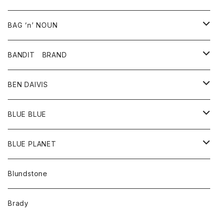
スカート
その他雑貨
グッズ
アウター
BAG ‘n’ NOUN
パンツ
靴
革ジャケット
アクセサリー
BANDIT BRAND
バッグ
トップス
BEN DAIVIS
ポーチ
Ｔシャツ
ポトム
BLUE BLUE
パンツ
アウター
BLUE PLANET
カーディガン
アクセサリー
サングラス
Blundstone
コート
バッグ
キッズ
Brady