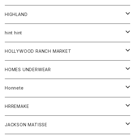
アウター
HIGHLAND
ジャケット
トップス
帽子
hint hint
シャツ
ボトム
ストール
HOLLYWOOD RANCH MARKET
カーディガン
グッズ
アウター
HOMES UNDERWEAR
Tシャツ
帽子
カーディガン
アクセサリー
アウター
Honnete
コート
ウォレット
カーディガン
キッズ
キッズ
ブラウス
HRREMAKE
ジャケット
ストール
コート
Tシャツ
Tシャツ
グッズ
グッズ
ワンピース
バック
JACKSON MATISSE