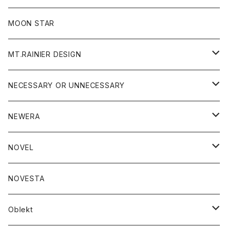
ジャケット
フリース
パンツ
帽子
MOON STAR
ニット
MT.RAINIER DESIGN
ブラウス
アウター
NECESSARY OR UNNECESSARY
コート
アクセサリー
アウター
NEWERA
ジャケット
バッグ
コート
グッズ
アクセサリー
帽子
NOVEL
ダウンジャケット
ジャケット
ウォレット
バッグ
トップス
グッズ
トップス
NOVESTA
ダウンベスト
ダウン
靴
ブレスレット
ジャケット
靴
カットソー
ボトム
トップス
ボトム
Oblekt