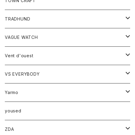
トップス
TOWN CRAFT
レディース
TRADHUND
カットソー
セーター
VAGUE WATCH
ベスト
時計
Vent d'ouest
ボトム
VS EVERYBODY
スカート
トップス
トップス
Yarmo
パンツ
ベスト
Ｔシャツ
アウター
yoused
コート
小物
ZDA