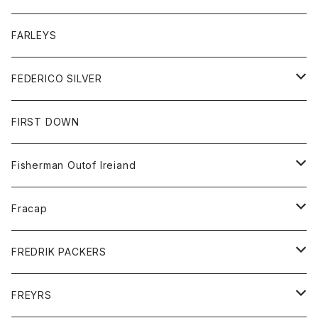
ベスト
ベスト
シャツ
ボトム
トップス
FARLEYS
フリース
セーター
ショートパンツ
ジャケット
レディース
ボトム
FEDERICO SILVER
Tシャツ
パンツ
スエットシャツ
コート
スエットパンツ
グッズ
アクセサリー
FIRST DOWN
トレーナー
ロングスリーブTシャツ
ジャケット
帽子
Fisherman Outof Ireiand
ポロシャツ
シャツ
ニット
Fracap
ショートパンツ
グッズ
FREDRIK PACKERS
ダウンジャケット
靴
アクセサリー
FREYRS