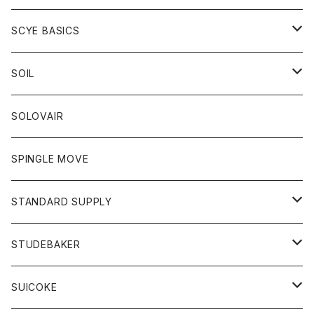
ベスト
Tシャツ
パーカー
靴
Tシャツ
アウター
SCYE BASICS
ロングスリーブＴシャツ
ボトム
カーディガン
トップス
グッズ
ボトム
SOIL
ワンピース
コート
Tシャツ
ネクタイ
ジーンズ
ボトム
アクセサリー
トップス
靴
SOLOVAIR
ジャケット
トレーナー
グローブ
チノパン
ショートパンツ
ポロシャツ
レディース
トップス
靴
ワンピース
SPINGLE MOVE
パーカー
パーカー
ストール
スカート
ベスト
スカート
カットソー
アクセサリー
ボトム
トップス
STANDARD SUPPLY
ロングスリーブTシャツ
パンツ
ジャケット
Tシャツ
カーディガン
バック
ショートパンツ
カットソー
レディース
ボトム
財布
STUDEBAKER
Tシャツ
パーカー
ジャケット
パンツ
カットソー
パンツ
バッグ
アクセサリー
SUICOKE