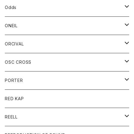
パーカー
パーカー
バック
ベルト
シャツ
ストール/マフラー
スエット
ショートパンツ
シャツ
レディース
ボトム
ボトム
Odds
ベスト
帽子
Tシャツ
帽子
フーディ
パンツ
シャツジャケット
シャツ
ショートパンツ
ショートパンツ
レディース
帽子
ONEIL
トレーナー
セーター
Tシャツ
ジーンズ
パンツ
ボトム
スカート
ORCIVAL
ベスト
Tシャツ
ボトム
パンツ
アウター
OSC CROSS
トレーナー
コート
アクセサリー
ダウンジャケット
PORTER
ベスト
ジャケット
バッグ
キッズ
カードホルダー
RED KAP
ロングスリーブＴシャツ
ダウンベスト
Tシャツ
グッズ
キーホルダー
REELL
パーカー
帽子
靴