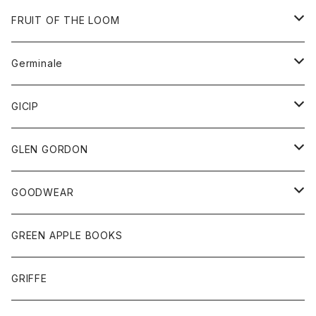
ダウンベスト
バッグ
サングラス
FRUIT OF THE LOOM
Tシャツ
アウター
Germinale
ボトム
パーカー
グッズ
靴
GICIP
ネクタイ
サンダル
トップス
トップス
GLEN GORDON
チーフ
シャツ
Tシャツ
ボトム
グッズ
GOODWEAR
タンクトップ
ショートパンツ
手袋
レディース
トップス
GREEN APPLE BOOKS
Tシャツ
スカート
スカート
Tシャツ
GRIFFE
トレーナー
Tシャツ