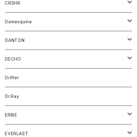
ジャケット
ジャケット
CRSHR
バンダナ
トレーナー
スカート
ワンピース
キャップ
Damasquina
ネクタイ
パーカー
チュニック
ブラウス
ウォレット
DANTON
帽子
ベスト
Tシャツ
カードケース
アウター
DECHO
ポロシャツ
パーカー
コート
バッグ
アクセサリー
帽子
Drifter
ロングスリーブTシャツ
ワンピース
ジャケット
バッグ
キッズ
Dr.Ray
ボトム
ダウンジャケット
シャツ
グッズ
ERIBE
ジャケット
ダウンベスト
Tシャツ
帽子
トップス
ニット
EVERLAST