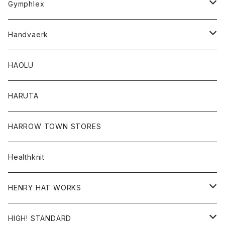
Gymphlex
ロングスリーブTシャツ
アウター
Handvaerk
カーディガン
トップス
トップス
HAOLU
コート
シャツ
Tシャツ
レディース
HARUTA
ダウンジャケツト
スウェット
ロンTEE
カーディガン
ボトム
HARROW TOWN STORES
ダウンベスト
ダウンベスト
スエット
コート
パンツ
Healthknit
ジャケット
Ｔシャツ
Ｔシャツ
HENRY HAT WORKS
ワンピース
帽子
HIGH! STANDARD