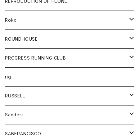
トップス
財布
パンツ
REPRODUCTION OF FOUND
ロングスリーブカットソー
バック
カットソー
ショートパンツ
ボトムス
バック
Rokx
帽子
カーディガン
ショートパンツ
レディース
ボトム
ROUNDHOUSE
シャツ
パンツ
カットソー
エプロン
PROGRESS RUNNING CLUB
セーター
コート
キッズ
トップス
rig
Tシャツ
ジャケット
オーバーオール
Tシャツ
ボトム
グッズ
RUSSELL
トレーナー
シャツ
ペインターパンツ
帽子
アウター
Sanders
ニット
セーター
コート
スカート
グッズ
SANFRANCISCO