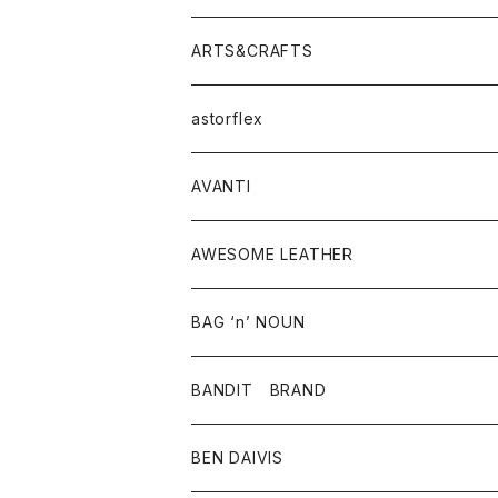
ニット・セーター
シャツ・ブラウス
パンツ
ワンピース・オールインワン
アウター
ARTS&CRAFTS
スウェット・パーカー
ニット・セーター
スカート
コート
バッグ
トップス
アクセサリー
astorflex
タンクトップ
パーカー・スウェット
ジャケット
ベスト
ウォレット
シューズ
ワンピース
グッズ
AVANTI
タンクトップ・キャミソール
シャツ
バッグ
靴
アクセサリー
ボトム
シャツ
AWESOME LEATHER
スカート
その他雑貨
グッズ
アウター
BAG ‘n’ NOUN
パンツ
靴
革ジャケット
アクセサリー
BANDIT BRAND
バッグ
トップス
BEN DAIVIS