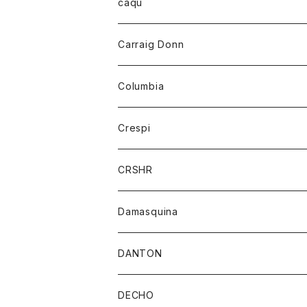
レディース
トップス
caqu
靴
シャツ
ショートパンツ
オーバーオール
ハーフスリーブTシャツ
Carraig Donn
財布
セーター
ジーンズ
カーディガン
ニット
Columbia
ストール/マフラー
タンクトップ
スカート
コート
アウター
Crespi
チーフ
Tシャツ
パンツ
シャツ
ジャケット
ジャケット
CRSHR
バンダナ
トレーナー
スカート
ワンピース
キャップ
Damasquina
ネクタイ
パーカー
チュニック
ブラウス
ウォレット
DANTON
帽子
ベスト
Tシャツ
カードケース
アウター
DECHO