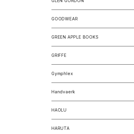
トップス
トップス
GLEN GORDON
チーフ
シャツ
Tシャツ
ボトム
グッズ
GOODWEAR
タンクトップ
ショートパンツ
手袋
レディース
トップス
GREEN APPLE BOOKS
Tシャツ
スカート
スカート
Tシャツ
GRIFFE
トレーナー
Tシャツ
Gymphlex
ロングスリーブTシャツ
アウター
Handvaerk
カーディガン
トップス
トップス
HAOLU
コート
シャツ
Tシャツ
レディース
HARUTA