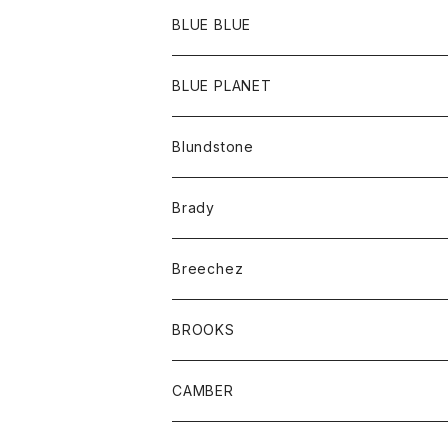
ポーチ
Ｔシャツ
ポトム
BLUE BLUE
パンツ
アウター
BLUE PLANET
カーディガン
アクセサリー
サングラス
Blundstone
コート
バッグ
キッズ
Brady
ジャケット
ベルト
Tシャツ
グッズ
Breechez
ダウンベスト
アンダーウェアー
トップス
シャツ
BROOKS
パーカー
カードホルダー
カーディガン
ボトム
グッズ
CAMBER
ブレザー
キーホルダー
ジャケット
オーバーオール
靴