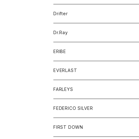
ポロシャツ
パーカー
コート
バッグ
アクセサリー
帽子
Drifter
ロングスリーブTシャツ
ワンピース
ジャケット
バッグ
キッズ
Dr.Ray
ボトム
ダウンジャケット
シャツ
グッズ
ERIBE
ジャケット
ダウンベスト
Tシャツ
帽子
トップス
ニット
EVERLAST
ベスト
ベスト
シャツ
ボトム
トップス
FARLEYS
フリース
セーター
ショートパンツ
ジャケット
レディース
ボトム
FEDERICO SILVER
Tシャツ
パンツ
スエットシャツ
コート
スエットパンツ
グッズ
アクセサリー
FIRST DOWN