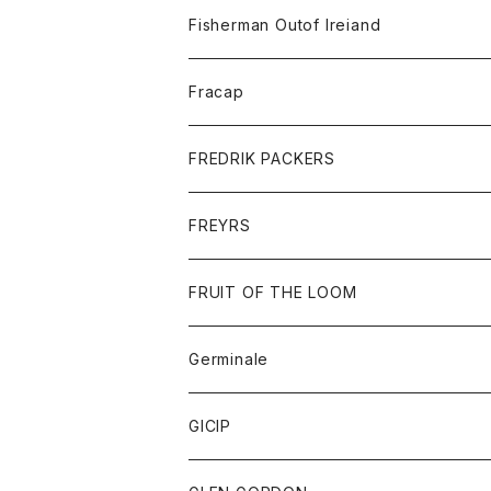
トレーナー
ロングスリーブTシャツ
ジャケット
帽子
Fisherman Outof Ireiand
ポロシャツ
シャツ
ニット
Fracap
ショートパンツ
グッズ
FREDRIK PACKERS
ダウンジャケット
靴
アクセサリー
FREYRS
ダウンベスト
バッグ
サングラス
FRUIT OF THE LOOM
Tシャツ
アウター
Germinale
ボトム
パーカー
グッズ
靴
GICIP
ネクタイ
サンダル