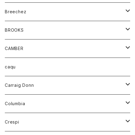
ジャケット
ベルト
Tシャツ
グッズ
Breechez
ダウンベスト
アンダーウェアー
トップス
シャツ
BROOKS
パーカー
カードホルダー
カーディガン
ボトム
グッズ
CAMBER
ブレザー
キーホルダー
ジャケット
オーバーオール
靴
レディース
トップス
caqu
靴
シャツ
ショートパンツ
オーバーオール
ハーフスリーブTシャツ
Carraig Donn
財布
セーター
ジーンズ
カーディガン
ニット
Columbia
ストール/マフラー
タンクトップ
スカート
コート
アウター
Crespi
チーフ
Tシャツ
パンツ