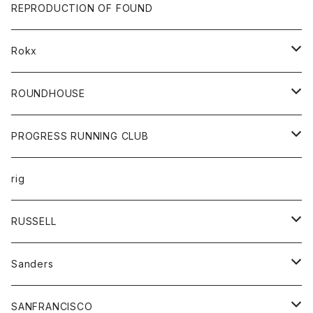
帽子
靴
トップス
財布
パンツ
REPRODUCTION OF FOUND
ロングスリーブカットソー
バック
カットソー
ショートパンツ
ボトムス
バック
Rokx
帽子
カーディガン
ショートパンツ
レディース
ボトム
ROUNDHOUSE
シャツ
パンツ
カットソー
エプロン
PROGRESS RUNNING CLUB
セーター
コート
キッズ
トップス
rig
Tシャツ
ジャケット
オーバーオール
Tシャツ
ボトム
グッズ
RUSSELL
トレーナー
シャツ
ペインターパンツ
帽子
アウター
Sanders
ニット
セーター
コート
スカート
グッズ
SANFRANCISCO