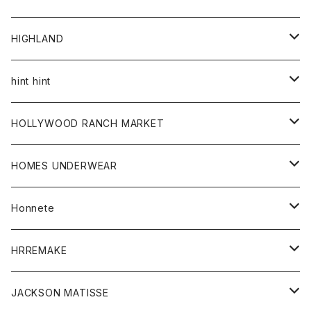
アウター
HIGHLAND
ジャケット
トップス
帽子
hint hint
シャツ
ボトム
ストール
HOLLYWOOD RANCH MARKET
カーディガン
グッズ
アウター
HOMES UNDERWEAR
Tシャツ
帽子
カーディガン
アクセサリー
アウター
Honnete
コート
ウォレット
カーディガン
キッズ
キッズ
ブラウス
HRREMAKE
ジャケット
ストール
コート
Tシャツ
Tシャツ
グッズ
グッズ
ワンピース
バック
JACKSON MATISSE