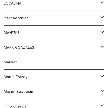
ジャケット
パンツ
アウター
トップス
LOCALINA
Tシャツ
スカート
スカート
カットソー
シャツ
ロングスリーブテーシャツ
maccheronian
トレーナー
セーター
ニット
シャツ
靴
MANEBU
パーカー
チュニック
ボトム
スカート
靴
MARK GONZALES
ハーフスリーブTシャツ
Tシャツ
ワンピース
ボトム
トップス
Marmot
ブラウス
ボトム
Tシャツ
ワンピース
Tシャツ
Martin Faizey
ベスト
ワンピース
ベルト
Michel Beadouin
ポロシャツ
トップス
mmorchestra
ロングスリーブTシャツ