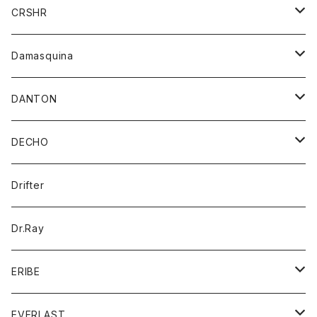
シャツ
ジャケット
ジャケット
CRSHR
バンダナ
トレーナー
スカート
ワンピース
キャップ
Damasquina
ネクタイ
パーカー
チュニック
ブラウス
ウォレット
DANTON
帽子
ベスト
Tシャツ
カードケース
アウター
DECHO
ポロシャツ
パーカー
コート
バッグ
アクセサリー
帽子
Drifter
ロングスリーブTシャツ
ワンピース
ジャケット
バッグ
キッズ
Dr.Ray
ボトム
ダウンジャケット
シャツ
グッズ
ERIBE
ジャケット
ダウンベスト
Tシャツ
帽子
トップス
ニット
EVERLAST