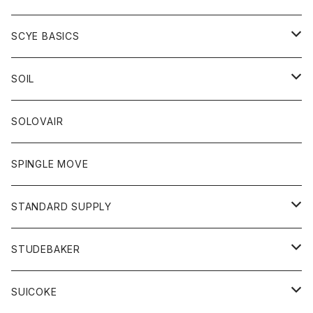
ベスト
Tシャツ
パーカー
靴
Tシャツ
アウター
SCYE BASICS
ロングスリーブＴシャツ
ボトム
カーディガン
トップス
グッズ
ボトム
SOIL
ワンピース
コート
Tシャツ
ネクタイ
ジーンズ
ボトム
アクセサリー
トップス
靴
SOLOVAIR
ジャケット
トレーナー
グローブ
チノパン
ショートパンツ
ポロシャツ
レディース
トップス
靴
ワンピース
SPINGLE MOVE
パーカー
パーカー
ストール
スカート
ベスト
スカート
カットソー
アクセサリー
ボトム
トップス
STANDARD SUPPLY
ロングスリーブTシャツ
パンツ
ジャケット
Tシャツ
カーディガン
バック
ショートパンツ
カットソー
レディース
ボトム
財布
STUDEBAKER
Tシャツ
パーカー
ジャケット
パンツ
カットソー
パンツ
バッグ
アクセサリー
SUICOKE