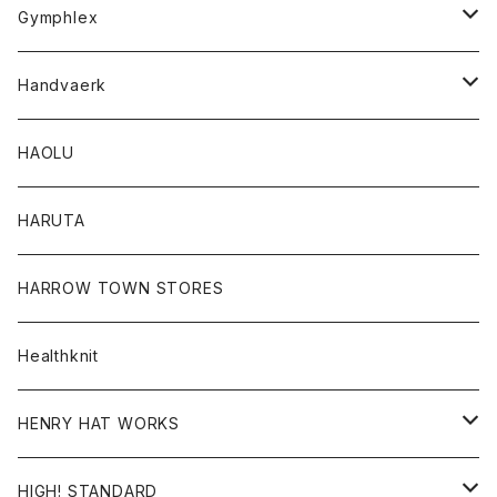
Tシャツ
Gymphlex
ロングスリーブTシャツ
アウター
Handvaerk
カーディガン
トップス
トップス
HAOLU
コート
シャツ
Tシャツ
レディース
HARUTA
ダウンジャケツト
スウェット
ロンTEE
カーディガン
ボトム
HARROW TOWN STORES
ダウンベスト
ダウンベスト
スエット
コート
パンツ
Healthknit
ジャケット
Ｔシャツ
Ｔシャツ
HENRY HAT WORKS
ワンピース
帽子
HIGH! STANDARD