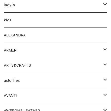
アウター
lady's
トップス
アウター
kids
Tシャツ
ボトムス
トップス
ALEXANDRA
シャツ
Tシャツ・カットソー
ボトムス
ARMEN
ニット・セーター
シャツ・ブラウス
パンツ
ワンピース・オールインワン
アウター
ARTS&CRAFTS
スウェット・パーカー
ニット・セーター
スカート
コート
バッグ
トップス
アクセサリー
astorflex
タンクトップ
パーカー・スウェット
ジャケット
ベスト
ウォレット
シューズ
ワンピース
グッズ
AVANTI
タンクトップ・キャミソール
シャツ
バッグ
靴
アクセサリー
ボトム
シャツ
AWESOME LEATHER