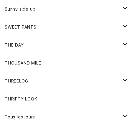
シャツ
カーディガン
オーバーオール
ブレスレット
ブーツ
Sunny side up
セーター
グローブ
リング
サンダル
アウター
SWEET PANTS
Tシャツ
Tシャツ
Ｇジャン
ボトム
ボトム
THE DAY
シャツ
ジーンズ
ショートパンツ
トップス
THOUSAND MILE
ボトム
Tシャツ
THREELOG
ワンピース
トップス
THRIFTY LOOK
コート
Tシャツ
Tous les jours