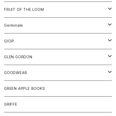
ダウンベスト
バッグ
サングラス
FRUIT OF THE LOOM
Tシャツ
アウター
Germinale
ボトム
パーカー
グッズ
靴
GICIP
ネクタイ
サンダル
トップス
トップス
GLEN GORDON
チーフ
シャツ
Tシャツ
ボトム
グッズ
GOODWEAR
タンクトップ
ショートパンツ
手袋
レディース
トップス
GREEN APPLE BOOKS
Tシャツ
スカート
スカート
Tシャツ
GRIFFE
トレーナー