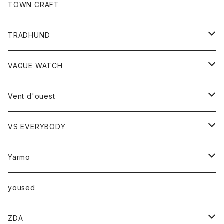
トップス
TOWN CRAFT
レディース
TRADHUND
カットソー
セーター
VAGUE WATCH
ベスト
時計
Vent d'ouest
ボトム
VS EVERYBODY
スカート
トップス
トップス
Yarmo
パンツ
ベスト
Ｔシャツ
アウター
yoused
コート
小物
ZDA