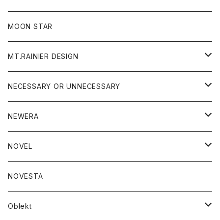
ジャケット
フリース
パンツ
帽子
MOON STAR
ニット
MT.RAINIER DESIGN
ブラウス
アウター
NECESSARY OR UNNECESSARY
コート
アクセサリー
アウター
NEWERA
ジャケット
バッグ
コート
グッズ
アクセサリー
帽子
NOVEL
ダウンジャケット
ジャケット
ウォレット
バッグ
トップス
グッズ
トップス
NOVESTA
ダウンベスト
ダウン
靴
ブレスレット
ジャケット
靴
カットソー
ボトム
トップス
ボトム
Oblekt