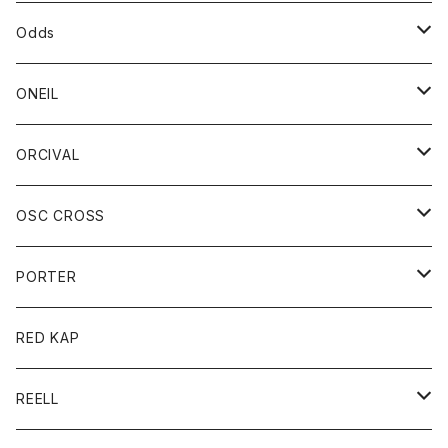
パーカー
パーカー
バック
ベルト
シャツ
ストール/マフラー
スエット
ショートパンツ
シャツ
レディース
ボトム
ボトム
Odds
ベスト
帽子
Tシャツ
帽子
フーディ
パンツ
シャツジャケット
シャツ
ショートパンツ
ショートパンツ
レディース
帽子
ONEIL
トレーナー
セーター
Tシャツ
ジーンズ
パンツ
ボトム
スカート
ORCIVAL
ベスト
Tシャツ
ボトム
パンツ
アウター
OSC CROSS
トレーナー
コート
アクセサリー
ダウンジャケット
PORTER
ベスト
ジャケット
バッグ
キッズ
カードホルダー
RED KAP
ロングスリーブＴシャツ
ダウンベスト
Tシャツ
グッズ
キーホルダー
REELL
パーカー