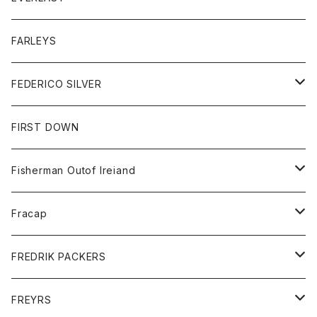
ベスト
ベスト
シャツ
ボトム
トップス
FARLEYS
フリース
セーター
ショートパンツ
ジャケット
レディース
ボトム
FEDERICO SILVER
Tシャツ
パンツ
スエットシャツ
コート
スエットパンツ
グッズ
アクセサリー
FIRST DOWN
トレーナー
ロングスリーブTシャツ
ジャケット
帽子
Fisherman Outof Ireiand
ポロシャツ
シャツ
ニット
Fracap
ショートパンツ
グッズ
FREDRIK PACKERS
ダウンジャケット
靴
アクセサリー
FREYRS