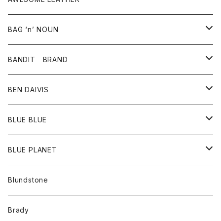
スカート
その他雑貨
グッズ
アウター
BAG ‘n’ NOUN
パンツ
靴
革ジャケット
アクセサリー
BANDIT BRAND
バッグ
トップス
BEN DAIVIS
ポーチ
Ｔシャツ
ポトム
BLUE BLUE
パンツ
アウター
BLUE PLANET
カーディガン
アクセサリー
サングラス
Blundstone
コート
バッグ
キッズ
Brady