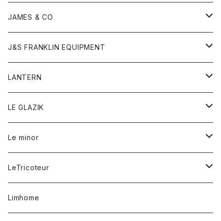
ダウンベスト
ネックレス
ジャケット
ロンパース
アンダーウェア
靴
トップス
トップス
キッズ
Tシャツ
JAMES & CO
パーカー
バッグ
ダウンベスト
靴
ストール
カーディガン
カットソー
トレーナー
ボトム
ボトム
トップス
帽子
ボトム
J&S FRANKLIN EQUIPMENT
ブレザー
ブレスレット
パーカー
グローブ
バンダナ
ジャケット
シャツ
オーバーオール
オーバーオール
Gジャケット
レディース
レディース
帽子
アウター
LANTERN
フリース
ベルト
ストール/マフラー
帽子
シャツ
セーター
ショートパンツ
ショートパンツ
スウェット
アウター
オーバーオール
ワンピース
アウター
LE GLAZIK
マフラー
バック
スウェットシャツ
Tシャツ
ジーンズ
スカート
カーディガン
シャツ
ワンピース
Tシャツ
レディース
Le minor
リング
帽子
ストレッチフライス
トレーナー
スウェットパンツ
パンツ
コート
コート
ボトム
LeTricoteur
バンダナ
セーター
ベスト
スカート
シャツ
シャツ
スカート
レディース
カーディガン
Limhome
タンクトップ
パンツ
スウェット