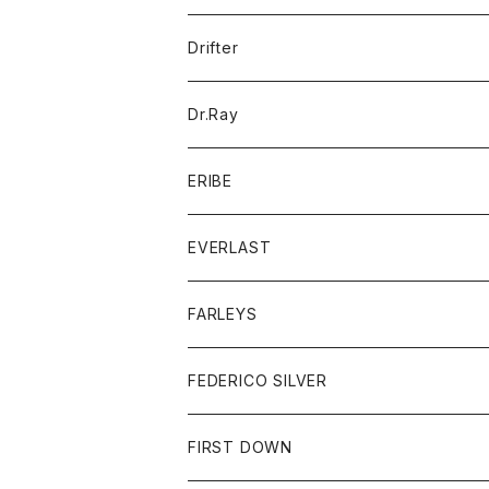
ポロシャツ
パーカー
コート
バッグ
アクセサリー
帽子
Drifter
ロングスリーブTシャツ
ワンピース
ジャケット
バッグ
キッズ
Dr.Ray
ボトム
ダウンジャケット
シャツ
グッズ
ERIBE
ジャケット
ダウンベスト
Tシャツ
帽子
トップス
ニット
EVERLAST
ベスト
ベスト
シャツ
ボトム
トップス
FARLEYS
フリース
セーター
ショートパンツ
ジャケット
レディース
ボトム
FEDERICO SILVER
Tシャツ
パンツ
スエットシャツ
コート
スエットパンツ
グッズ
アクセサリー
FIRST DOWN