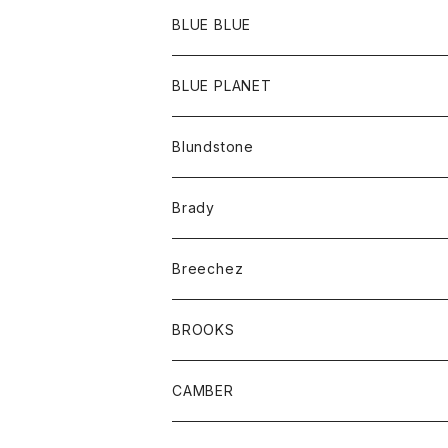
ポーチ
Ｔシャツ
ポトム
BLUE BLUE
パンツ
アウター
BLUE PLANET
カーディガン
アクセサリー
サングラス
Blundstone
コート
バッグ
キッズ
Brady
ジャケット
ベルト
Tシャツ
グッズ
Breechez
ダウンベスト
アンダーウェアー
トップス
シャツ
BROOKS
パーカー
カードホルダー
カーディガン
ボトム
グッズ
CAMBER
ブレザー
キーホルダー
ジャケット
オーバーオール
靴