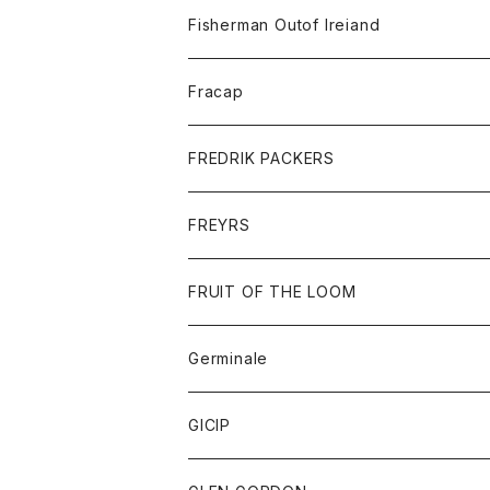
トレーナー
ロングスリーブTシャツ
ジャケット
帽子
Fisherman Outof Ireiand
ポロシャツ
シャツ
ニット
Fracap
ショートパンツ
グッズ
FREDRIK PACKERS
ダウンジャケット
靴
アクセサリー
FREYRS
ダウンベスト
バッグ
サングラス
FRUIT OF THE LOOM
Tシャツ
アウター
Germinale
ボトム
パーカー
グッズ
靴
GICIP
ネクタイ
サンダル