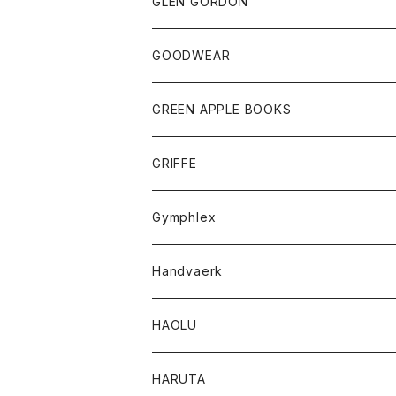
トップス
トップス
GLEN GORDON
チーフ
シャツ
Tシャツ
ボトム
グッズ
GOODWEAR
タンクトップ
ショートパンツ
手袋
レディース
トップス
GREEN APPLE BOOKS
Tシャツ
スカート
スカート
Tシャツ
GRIFFE
トレーナー
Tシャツ
Gymphlex
ロングスリーブTシャツ
アウター
Handvaerk
カーディガン
トップス
トップス
HAOLU
コート
シャツ
Tシャツ
レディース
HARUTA