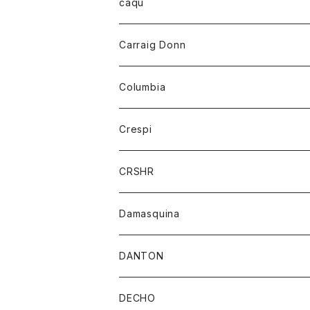
レディース
トップス
caqu
靴
シャツ
ショートパンツ
オーバーオール
ハーフスリーブTシャツ
Carraig Donn
財布
セーター
ジーンズ
カーディガン
ニット
Columbia
ストール/マフラー
タンクトップ
スカート
コート
アウター
Crespi
チーフ
Tシャツ
パンツ
シャツ
ジャケット
ジャケット
CRSHR
バンダナ
トレーナー
スカート
ワンピース
キャップ
Damasquina
ネクタイ
パーカー
チュニック
ブラウス
ウォレット
DANTON
帽子
ベスト
Tシャツ
カードケース
アウター
DECHO