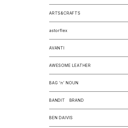
ニット・セーター
シャツ・ブラウス
パンツ
ワンピース・オールインワン
アウター
ARTS&CRAFTS
スウェット・パーカー
ニット・セーター
スカート
コート
バッグ
トップス
アクセサリー
astorflex
タンクトップ
パーカー・スウェット
ジャケット
ベスト
ウォレット
シューズ
ワンピース
グッズ
AVANTI
タンクトップ・キャミソール
シャツ
バッグ
靴
アクセサリー
ボトム
シャツ
AWESOME LEATHER
スカート
その他雑貨
グッズ
アウター
BAG ‘n’ NOUN
パンツ
靴
革ジャケット
アクセサリー
BANDIT BRAND
バッグ
トップス
BEN DAIVIS