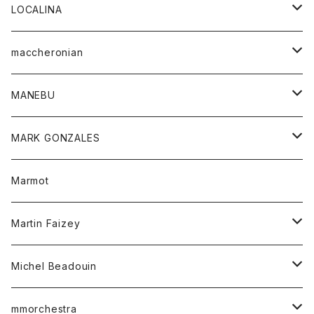
ジャケット
パンツ
アウター
トップス
LOCALINA
Tシャツ
スカート
スカート
カットソー
シャツ
ロングスリーブテーシャツ
maccheronian
トレーナー
セーター
ニット
シャツ
靴
MANEBU
パーカー
チュニック
ボトム
スカート
靴
MARK GONZALES
ハーフスリーブTシャツ
Tシャツ
ワンピース
ボトム
トップス
Marmot
ブラウス
ボトム
Tシャツ
ワンピース
Tシャツ
Martin Faizey
ベスト
ワンピース
ベルト
Michel Beadouin
ポロシャツ
トップス
mmorchestra
ロングスリーブTシャツ