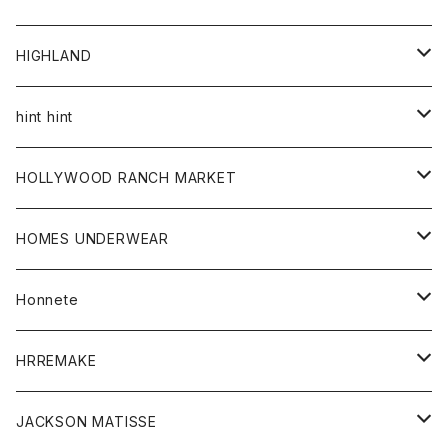
アウター
HIGHLAND
ジャケット
トップス
帽子
hint hint
シャツ
ボトム
ストール
HOLLYWOOD RANCH MARKET
カーディガン
グッズ
アウター
HOMES UNDERWEAR
Tシャツ
帽子
カーディガン
アクセサリー
アウター
Honnete
コート
ウォレット
カーディガン
キッズ
キッズ
ブラウス
HRREMAKE
ジャケット
ストール
コート
Tシャツ
Tシャツ
グッズ
グッズ
ワンピース
バック
JACKSON MATISSE