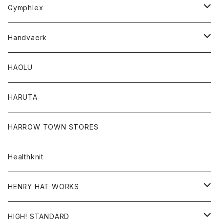
Tシャツ
Gymphlex
ロングスリーブTシャツ
アウター
Handvaerk
カーディガン
トップス
トップス
HAOLU
コート
シャツ
Tシャツ
レディース
HARUTA
ダウンジャケツト
スウェット
ロンTEE
カーディガン
ボトム
HARROW TOWN STORES
ダウンベスト
ダウンベスト
スエット
コート
パンツ
Healthknit
ジャケット
Ｔシャツ
Ｔシャツ
HENRY HAT WORKS
ワンピース
帽子
HIGH! STANDARD