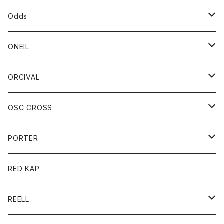
パーカー
パーカー
バック
ベルト
シャツ
ストール/マフラー
スエット
ショートパンツ
シャツ
レディース
ボトム
ボトム
Odds
ベスト
帽子
Tシャツ
帽子
フーディ
パンツ
シャツジャケット
シャツ
ショートパンツ
ショートパンツ
レディース
帽子
ONEIL
トレーナー
セーター
Tシャツ
ジーンズ
パンツ
ボトム
スカート
ORCIVAL
ベスト
Tシャツ
ボトム
パンツ
アウター
OSC CROSS
トレーナー
コート
アクセサリー
ダウンジャケット
PORTER
ベスト
ジャケット
バッグ
キッズ
カードホルダー
RED KAP
ロングスリーブＴシャツ
ダウンベスト
Tシャツ
グッズ
キーホルダー
REELL
パーカー