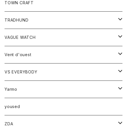
トップス
TOWN CRAFT
レディース
TRADHUND
カットソー
セーター
VAGUE WATCH
ベスト
時計
Vent d'ouest
ボトム
VS EVERYBODY
スカート
トップス
トップス
Yarmo
パンツ
ベスト
Ｔシャツ
アウター
yoused
コート
小物
ZDA