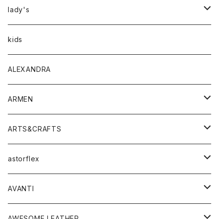
アウター
lady's
トップス
アウター
kids
Tシャツ
ボトムス
トップス
ALEXANDRA
シャツ
Tシャツ・カットソー
ボトムス
ARMEN
ニット・セーター
シャツ・ブラウス
パンツ
ワンピース・オールインワン
アウター
ARTS&CRAFTS
スウェット・パーカー
ニット・セーター
スカート
コート
バッグ
トップス
アクセサリー
astorflex
タンクトップ
パーカー・スウェット
ジャケット
ベスト
ウォレット
シューズ
ワンピース
グッズ
AVANTI
タンクトップ・キャミソール
シャツ
バッグ
靴
アクセサリー
ボトム
シャツ
AWESOME LEATHER