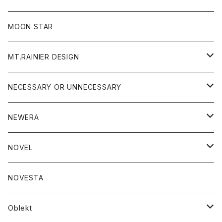
ジャケット
フリース
パンツ
帽子
MOON STAR
ニット
MT.RAINIER DESIGN
ブラウス
アウター
NECESSARY OR UNNECESSARY
コート
アクセサリー
アウター
NEWERA
ジャケット
バッグ
コート
グッズ
アクセサリー
帽子
NOVEL
ダウンジャケット
ジャケット
ウォレット
バッグ
トップス
グッズ
トップス
NOVESTA
ダウンベスト
ダウン
靴
ブレスレット
ジャケット
靴
カットソー
ボトム
トップス
ボトム
Oblekt