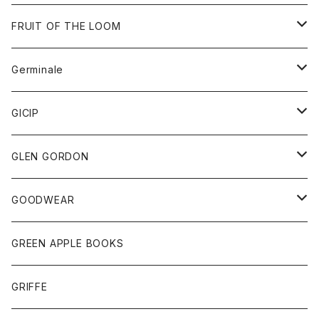
ダウンベスト
バッグ
サングラス
FRUIT OF THE LOOM
Tシャツ
アウター
Germinale
ボトム
パーカー
グッズ
靴
GICIP
ネクタイ
サンダル
トップス
トップス
GLEN GORDON
チーフ
シャツ
Tシャツ
ボトム
グッズ
GOODWEAR
タンクトップ
ショートパンツ
手袋
レディース
トップス
GREEN APPLE BOOKS
Tシャツ
スカート
スカート
Tシャツ
GRIFFE
トレーナー