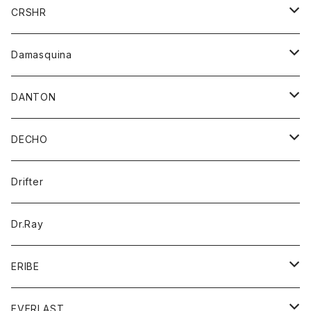
シャツ
ジャケット
ジャケット
CRSHR
バンダナ
トレーナー
スカート
ワンピース
キャップ
Damasquina
ネクタイ
パーカー
チュニック
ブラウス
ウォレット
DANTON
帽子
ベスト
Tシャツ
カードケース
アウター
DECHO
ポロシャツ
パーカー
コート
バッグ
アクセサリー
帽子
Drifter
ロングスリーブTシャツ
ワンピース
ジャケット
バッグ
キッズ
Dr.Ray
ボトム
ダウンジャケット
シャツ
グッズ
ERIBE
ジャケット
ダウンベスト
Tシャツ
帽子
トップス
ニット
EVERLAST