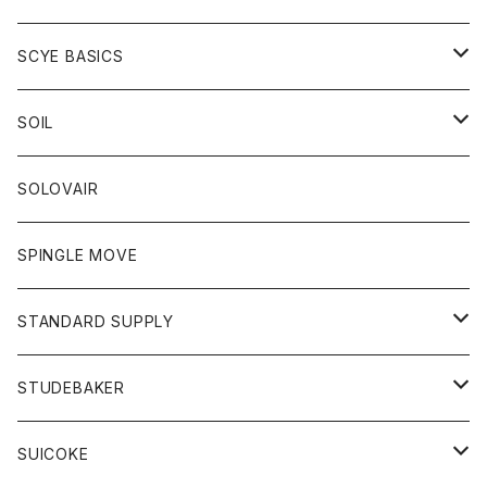
ベスト
Tシャツ
パーカー
靴
Tシャツ
アウター
SCYE BASICS
ロングスリーブＴシャツ
ボトム
カーディガン
トップス
グッズ
ボトム
SOIL
ワンピース
コート
Tシャツ
ネクタイ
ジーンズ
ボトム
アクセサリー
トップス
靴
SOLOVAIR
ジャケット
トレーナー
グローブ
チノパン
ショートパンツ
ポロシャツ
レディース
トップス
靴
ワンピース
SPINGLE MOVE
パーカー
パーカー
ストール
スカート
ベスト
スカート
カットソー
アクセサリー
ボトム
トップス
STANDARD SUPPLY
ロングスリーブTシャツ
パンツ
ジャケット
Tシャツ
カーディガン
バック
ショートパンツ
カットソー
レディース
ボトム
財布
STUDEBAKER
Tシャツ
パーカー
ジャケット
パンツ
カットソー
パンツ
バッグ
アクセサリー
SUICOKE