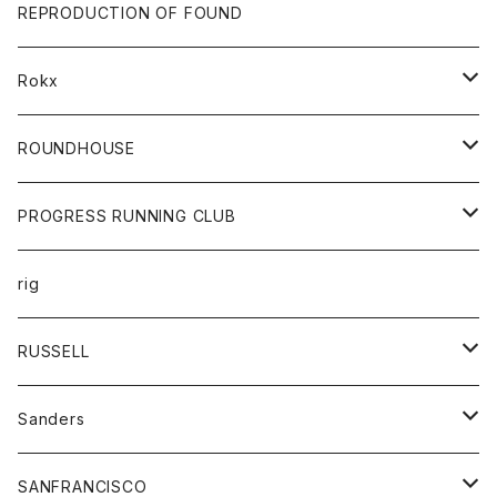
帽子
靴
トップス
財布
パンツ
REPRODUCTION OF FOUND
ロングスリーブカットソー
バック
カットソー
ショートパンツ
ボトムス
バック
Rokx
帽子
カーディガン
ショートパンツ
レディース
ボトム
ROUNDHOUSE
シャツ
パンツ
カットソー
エプロン
PROGRESS RUNNING CLUB
セーター
コート
キッズ
トップス
rig
Tシャツ
ジャケット
オーバーオール
Tシャツ
ボトム
グッズ
RUSSELL
トレーナー
シャツ
ペインターパンツ
帽子
アウター
Sanders
ニット
セーター
コート
スカート
グッズ
SANFRANCISCO