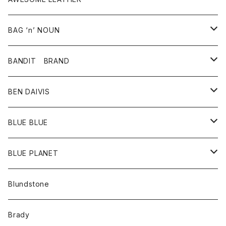
スカート
その他雑貨
グッズ
アウター
BAG ‘n’ NOUN
パンツ
靴
革ジャケット
アクセサリー
BANDIT BRAND
バッグ
トップス
BEN DAIVIS
ポーチ
Ｔシャツ
ポトム
BLUE BLUE
パンツ
アウター
BLUE PLANET
カーディガン
アクセサリー
サングラス
Blundstone
コート
バッグ
キッズ
Brady