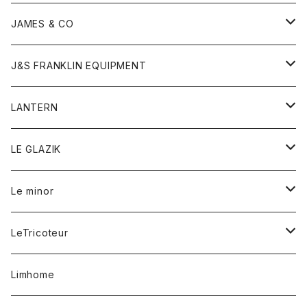
ダウンベスト
ネックレス
ジャケット
ロンパース
アンダーウェア
靴
トップス
トップス
キッズ
Tシャツ
JAMES & CO
パーカー
バッグ
ダウンベスト
靴
ストール
カーディガン
カットソー
トレーナー
ボトム
ボトム
トップス
帽子
ボトム
J&S FRANKLIN EQUIPMENT
ブレザー
ブレスレット
パーカー
グローブ
バンダナ
ジャケット
シャツ
オーバーオール
オーバーオール
Gジャケット
レディース
レディース
帽子
アウター
LANTERN
フリース
ベルト
ストール/マフラー
帽子
シャツ
セーター
ショートパンツ
ショートパンツ
スウェット
アウター
オーバーオール
ワンピース
アウター
LE GLAZIK
マフラー
バック
スウェットシャツ
Tシャツ
ジーンズ
スカート
カーディガン
シャツ
ワンピース
Tシャツ
レディース
Le minor
リング
帽子
ストレッチフライス
トレーナー
スウェットパンツ
パンツ
コート
コート
ボトム
LeTricoteur
バンダナ
セーター
ベスト
スカート
シャツ
シャツ
スカート
レディース
カーディガン
Limhome
タンクトップ
パンツ
スウェット