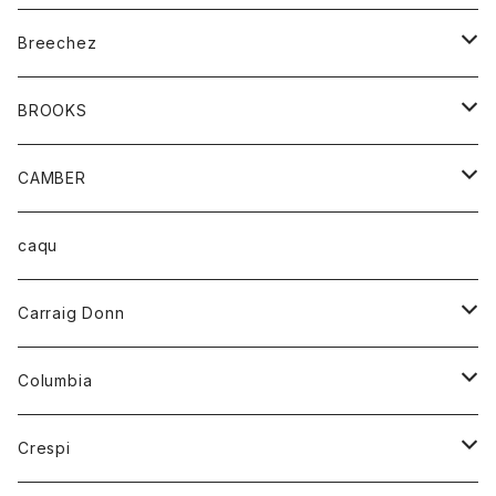
ジャケット
ベルト
Tシャツ
グッズ
Breechez
ダウンベスト
アンダーウェアー
トップス
シャツ
BROOKS
パーカー
カードホルダー
カーディガン
ボトム
グッズ
CAMBER
ブレザー
キーホルダー
ジャケット
オーバーオール
靴
レディース
トップス
caqu
靴
シャツ
ショートパンツ
オーバーオール
ハーフスリーブTシャツ
Carraig Donn
財布
セーター
ジーンズ
カーディガン
ニット
Columbia
ストール/マフラー
タンクトップ
スカート
コート
アウター
Crespi
チーフ
Tシャツ
パンツ