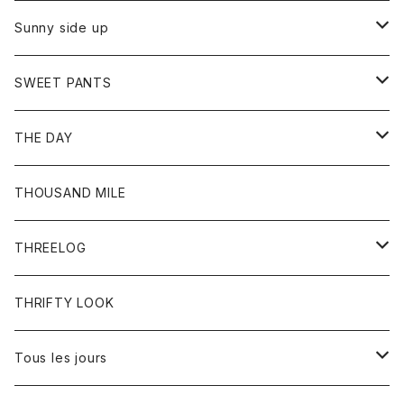
シャツ
カーディガン
オーバーオール
ブレスレット
ブーツ
Sunny side up
セーター
グローブ
リング
サンダル
アウター
SWEET PANTS
Tシャツ
Tシャツ
Ｇジャン
ボトム
ボトム
THE DAY
シャツ
ジーンズ
ショートパンツ
トップス
THOUSAND MILE
ボトム
Tシャツ
THREELOG
ワンピース
トップス
THRIFTY LOOK
コート
Tシャツ
Tous les jours