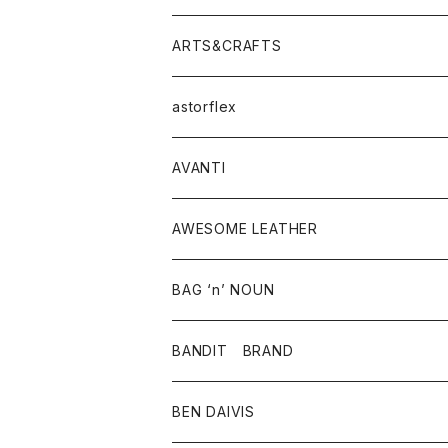
ニット・セーター
シャツ・ブラウス
パンツ
ワンピース・オールインワン
アウター
ARTS&CRAFTS
スウェット・パーカー
ニット・セーター
スカート
コート
バッグ
トップス
アクセサリー
astorflex
タンクトップ
パーカー・スウェット
ジャケット
ベスト
ウォレット
シューズ
ワンピース
グッズ
AVANTI
タンクトップ・キャミソール
シャツ
バッグ
靴
アクセサリー
ボトム
シャツ
AWESOME LEATHER
スカート
その他雑貨
グッズ
アウター
BAG ‘n’ NOUN
パンツ
靴
革ジャケット
アクセサリー
BANDIT BRAND
バッグ
トップス
BEN DAIVIS