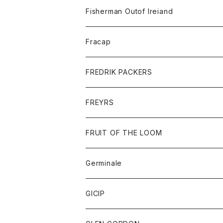
トレーナー
ロングスリーブTシャツ
ジャケット
帽子
Fisherman Outof Ireiand
ポロシャツ
シャツ
ニット
Fracap
ショートパンツ
グッズ
FREDRIK PACKERS
ダウンジャケット
靴
アクセサリー
FREYRS
ダウンベスト
バッグ
サングラス
FRUIT OF THE LOOM
Tシャツ
アウター
Germinale
ボトム
パーカー
グッズ
靴
GICIP
ネクタイ
サンダル