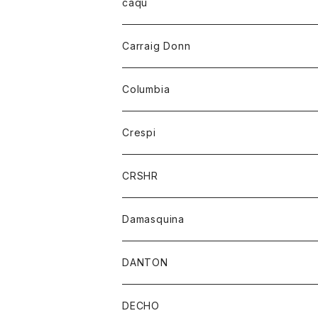
レディース
トップス
caqu
靴
シャツ
ショートパンツ
オーバーオール
ハーフスリーブTシャツ
Carraig Donn
財布
セーター
ジーンズ
カーディガン
ニット
Columbia
ストール/マフラー
タンクトップ
スカート
コート
アウター
Crespi
チーフ
Tシャツ
パンツ
シャツ
ジャケット
ジャケット
CRSHR
バンダナ
トレーナー
スカート
ワンピース
キャップ
Damasquina
ネクタイ
パーカー
チュニック
ブラウス
ウォレット
DANTON
帽子
ベスト
Tシャツ
カードケース
アウター
DECHO