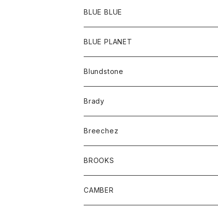
ポーチ
Ｔシャツ
ポトム
BLUE BLUE
パンツ
アウター
BLUE PLANET
カーディガン
アクセサリー
サングラス
Blundstone
コート
バッグ
キッズ
Brady
ジャケット
ベルト
Tシャツ
グッズ
Breechez
ダウンベスト
アンダーウェアー
トップス
シャツ
BROOKS
パーカー
カードホルダー
カーディガン
ボトム
グッズ
CAMBER
ブレザー
キーホルダー
ジャケット
オーバーオール
靴