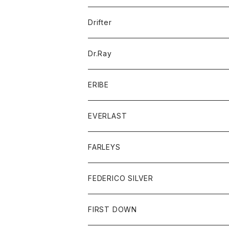
ポロシャツ
パーカー
コート
バッグ
アクセサリー
帽子
Drifter
ロングスリーブTシャツ
ワンピース
ジャケット
バッグ
キッズ
Dr.Ray
ボトム
ダウンジャケット
シャツ
グッズ
ERIBE
ジャケット
ダウンベスト
Tシャツ
帽子
トップス
ニット
EVERLAST
ベスト
ベスト
シャツ
ボトム
トップス
FARLEYS
フリース
セーター
ショートパンツ
ジャケット
レディース
ボトム
FEDERICO SILVER
Tシャツ
パンツ
スエットシャツ
コート
スエットパンツ
グッズ
アクセサリー
FIRST DOWN