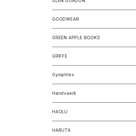
トップス
トップス
GLEN GORDON
チーフ
シャツ
Tシャツ
ボトム
グッズ
GOODWEAR
タンクトップ
ショートパンツ
手袋
レディース
トップス
GREEN APPLE BOOKS
Tシャツ
スカート
スカート
Tシャツ
GRIFFE
トレーナー
Tシャツ
Gymphlex
ロングスリーブTシャツ
アウター
Handvaerk
カーディガン
トップス
トップス
HAOLU
コート
シャツ
Tシャツ
レディース
HARUTA