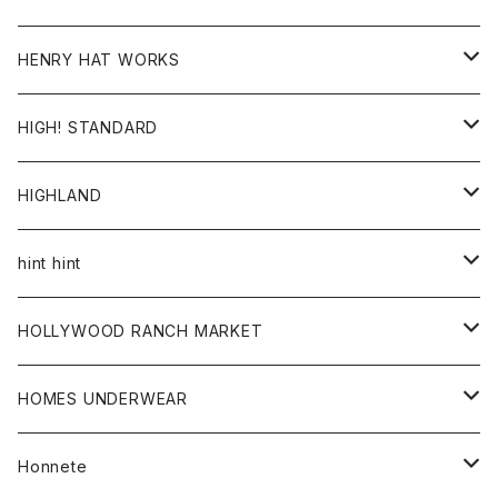
ジャケット
Ｔシャツ
Ｔシャツ
HENRY HAT WORKS
ワンピース
帽子
HIGH! STANDARD
アウター
HIGHLAND
ジャケット
トップス
帽子
hint hint
シャツ
ボトム
ストール
HOLLYWOOD RANCH MARKET
カーディガン
グッズ
アウター
HOMES UNDERWEAR
Tシャツ
帽子
カーディガン
アクセサリー
アウター
Honnete