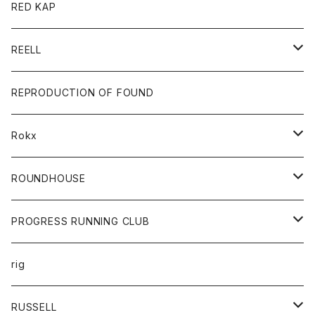
ジャケット
バッグ
キッズ
カードホルダー
RED KAP
ロングスリーブＴシャツ
ダウンベスト
Tシャツ
グッズ
キーホルダー
REELL
パーカー
帽子
靴
トップス
財布
パンツ
REPRODUCTION OF FOUND
ロングスリーブカットソー
バック
カットソー
ショートパンツ
ボトムス
バック
Rokx
帽子
カーディガン
ショートパンツ
レディース
ボトム
ROUNDHOUSE
シャツ
パンツ
カットソー
エプロン
PROGRESS RUNNING CLUB
セーター
コート
キッズ
トップス
rig
Tシャツ
ジャケット
オーバーオール
Tシャツ
ボトム
グッズ
RUSSELL