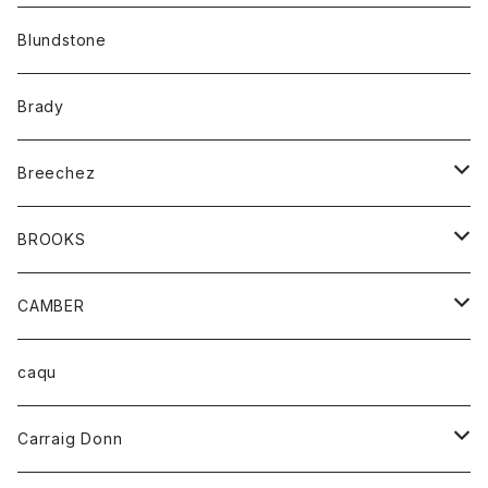
カーディガン
アクセサリー
サングラス
Blundstone
コート
バッグ
キッズ
Brady
ジャケット
ベルト
Tシャツ
グッズ
Breechez
ダウンベスト
アンダーウェアー
トップス
シャツ
BROOKS
パーカー
カードホルダー
カーディガン
ボトム
グッズ
CAMBER
ブレザー
キーホルダー
ジャケット
オーバーオール
靴
レディース
トップス
caqu
靴
シャツ
ショートパンツ
オーバーオール
ハーフスリーブTシャツ
Carraig Donn
財布
セーター