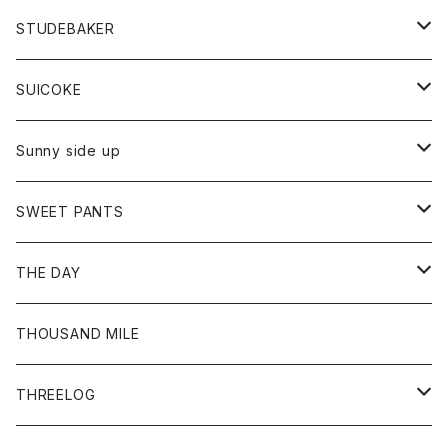
ロングスリーブTシャツ
パンツ
ジャケット
Tシャツ
カーディガン
バック
ショートパンツ
カットソー
レディース
ボトム
財布
STUDEBAKER
Tシャツ
パーカー
ジャケット
パンツ
カットソー
パンツ
バッグ
アクセサリー
SUICOKE
シャツ
カーディガン
オーバーオール
ブレスレット
ブーツ
Sunny side up
セーター
グローブ
リング
サンダル
アウター
SWEET PANTS
Tシャツ
Tシャツ
Ｇジャン
ボトム
ボトム
THE DAY
シャツ
ジーンズ
ショートパンツ
トップス
THOUSAND MILE
ボトム
Tシャツ
THREELOG
ワンピース