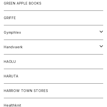
タンクトップ
ショートパンツ
手袋
レディース
トップス
GREEN APPLE BOOKS
Tシャツ
スカート
スカート
Tシャツ
GRIFFE
トレーナー
Tシャツ
Gymphlex
ロングスリーブTシャツ
アウター
Handvaerk
カーディガン
トップス
トップス
HAOLU
コート
シャツ
Tシャツ
レディース
HARUTA
ダウンジャケツト
スウェット
ロンTEE
カーディガン
ボトム
HARROW TOWN STORES
ダウンベスト
ダウンベスト
スエット
コート
パンツ
Healthknit