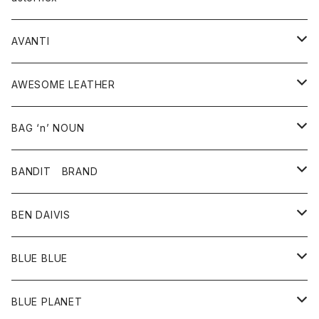
タンクトップ
パーカー・スウェット
ジャケット
ベスト
ウォレット
シューズ
ワンピース
グッズ
AVANTI
タンクトップ・キャミソール
シャツ
バッグ
靴
アクセサリー
ボトム
シャツ
AWESOME LEATHER
スカート
その他雑貨
グッズ
アウター
BAG ‘n’ NOUN
パンツ
靴
革ジャケット
アクセサリー
BANDIT BRAND
バッグ
トップス
BEN DAIVIS
ポーチ
Ｔシャツ
ポトム
BLUE BLUE
パンツ
アウター
BLUE PLANET