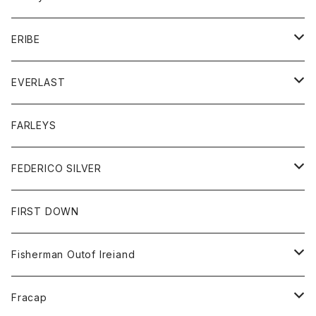
ボトム
ダウンジャケット
シャツ
グッズ
ERIBE
ジャケット
ダウンベスト
Tシャツ
帽子
トップス
ニット
EVERLAST
ベスト
ベスト
シャツ
ボトム
トップス
FARLEYS
フリース
セーター
ショートパンツ
ジャケット
レディース
ボトム
FEDERICO SILVER
Tシャツ
パンツ
スエットシャツ
コート
スエットパンツ
グッズ
アクセサリー
FIRST DOWN
トレーナー
ロングスリーブTシャツ
ジャケット
帽子
Fisherman Outof Ireiand
ポロシャツ
シャツ
ニット
Fracap