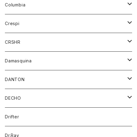
ジーンズ
カーディガン
ニット
Columbia
ストール/マフラー
タンクトップ
スカート
コート
アウター
Crespi
チーフ
Tシャツ
パンツ
シャツ
ジャケット
ジャケット
CRSHR
バンダナ
トレーナー
スカート
ワンピース
キャップ
Damasquina
ネクタイ
パーカー
チュニック
ブラウス
ウォレット
DANTON
帽子
ベスト
Tシャツ
カードケース
アウター
DECHO
ポロシャツ
パーカー
コート
バッグ
アクセサリー
帽子
Drifter
ロングスリーブTシャツ
ワンピース
ジャケット
バッグ
キッズ
Dr.Ray