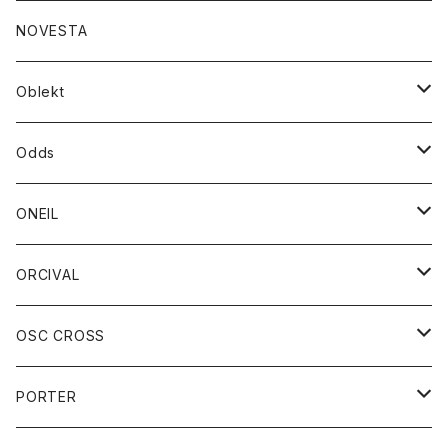
ダウンジャケット
ジャケット
ウォレット
バッグ
トップス
グッズ
トップス
NOVESTA
ダウンベスト
ダウン
靴
ブレスレット
ジャケット
靴
カットソー
ボトム
トップス
ボトム
Oblekt
パーカー
パーカー
バック
ベルト
シャツ
ストール/マフラー
スエット
ショートパンツ
シャツ
レディース
ボトム
ボトム
Odds
ベスト
帽子
Tシャツ
帽子
フーディ
パンツ
シャツジャケット
シャツ
ショートパンツ
ショートパンツ
レディース
帽子
ONEIL
トレーナー
セーター
Tシャツ
ジーンズ
パンツ
ボトム
スカート
ORCIVAL
ベスト
Tシャツ
ボトム
パンツ
アウター
OSC CROSS
トレーナー
コート
アクセサリー
ダウンジャケット
PORTER
ベスト