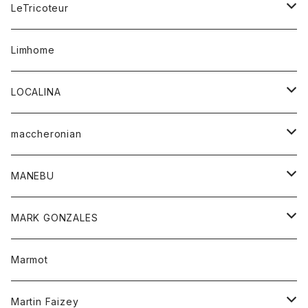
コート
ボトム
LeTricoteur
バンダナ
セーター
ベスト
スカート
シャツ
シャツ
スカート
レディース
カーディガン
Limhome
タンクトップ
パンツ
スウェット
ジャケット
パンツ
アウター
トップス
LOCALINA
Tシャツ
スカート
スカート
カットソー
シャツ
ロングスリーブテーシャツ
maccheronian
トレーナー
セーター
ニット
シャツ
靴
MANEBU
パーカー
チュニック
ボトム
スカート
靴
MARK GONZALES
ハーフスリーブTシャツ
Tシャツ
ワンピース
ボトム
トップス
Marmot
ブラウス
ボトム
Tシャツ
ワンピース
Tシャツ
Martin Faizey
ベスト