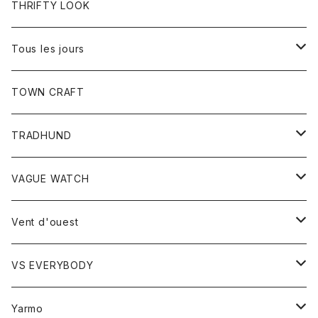
トップス
THRIFTY LOOK
コート
Tシャツ
Tous les jours
トップス
TOWN CRAFT
レディース
TRADHUND
カットソー
セーター
VAGUE WATCH
ベスト
時計
Vent d'ouest
ボトム
VS EVERYBODY
スカート
トップス
トップス
Yarmo