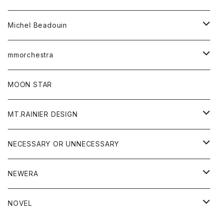
ワンピース
ベルト
Michel Beadouin
ポロシャツ
トップス
mmorchestra
ロングスリーブTシャツ
ジャケット
フリース
パンツ
帽子
MOON STAR
ニット
MT.RAINIER DESIGN
ブラウス
アウター
NECESSARY OR UNNECESSARY
コート
アクセサリー
アウター
NEWERA
ジャケット
バッグ
コート
グッズ
アクセサリー
帽子
NOVEL