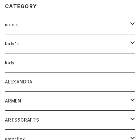
CATEGORY
men's
アウター
lady's
トップス
アウター
kids
Tシャツ
ボトムス
トップス
ALEXANDRA
シャツ
Tシャツ・カットソー
ボトムス
ARMEN
ニット・セーター
シャツ・ブラウス
パンツ
ワンピース・オールインワン
アウター
ARTS&CRAFTS
スウェット・パーカー
ニット・セーター
スカート
コート
バッグ
トップス
アクセサリー
astorflex