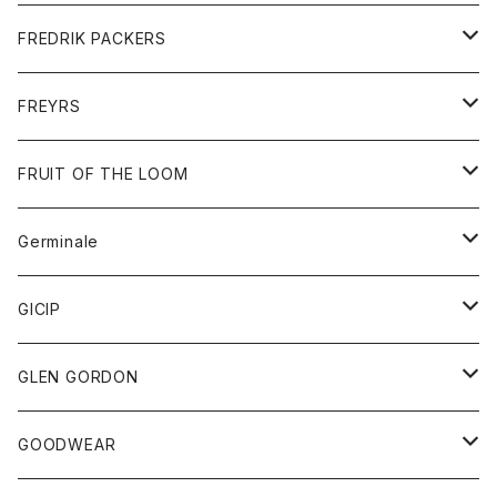
ショートパンツ
グッズ
FREDRIK PACKERS
ダウンジャケット
靴
アクセサリー
FREYRS
ダウンベスト
バッグ
サングラス
FRUIT OF THE LOOM
Tシャツ
アウター
Germinale
ボトム
パーカー
グッズ
靴
GICIP
ネクタイ
サンダル
トップス
トップス
GLEN GORDON
チーフ
シャツ
Tシャツ
ボトム
グッズ
GOODWEAR