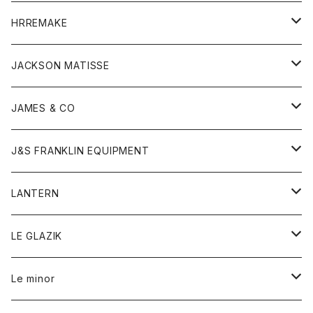
コート
ウォレット
カーディガン
キッズ
キッズ
ブラウス
HRREMAKE
ジャケット
ストール
コート
Tシャツ
Tシャツ
グッズ
グッズ
ワンピース
バック
JACKSON MATISSE
ダウンベスト
ネックレス
ジャケット
ロンパース
アンダーウェア
靴
トップス
トップス
キッズ
Tシャツ
JAMES & CO
パーカー
バッグ
ダウンベスト
靴
ストール
カーディガン
カットソー
トレーナー
ボトム
ボトム
トップス
帽子
ボトム
J&S FRANKLIN EQUIPMENT
ブレザー
ブレスレット
パーカー
グローブ
バンダナ
ジャケット
シャツ
オーバーオール
オーバーオール
Gジャケット
レディース
レディース
帽子
アウター
LANTERN
フリース
ベルト
ストール/マフラー
帽子
シャツ
セーター
ショートパンツ
ショートパンツ
スウェット
アウター
オーバーオール
ワンピース
アウター
LE GLAZIK
マフラー
バック
スウェットシャツ
Tシャツ
ジーンズ
スカート
カーディガン
シャツ
ワンピース
Tシャツ
レディース
Le minor
リング
帽子
ストレッチフライス
トレーナー
スウェットパンツ
パンツ
コート