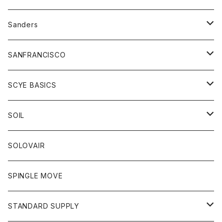
トレーナー
シャツ
ペインターパンツ
帽子
アウター
Sanders
ニット
セーター
コート
スカート
グッズ
SANFRANCISCO
ベスト
Tシャツ
パーカー
靴
Tシャツ
アウター
SCYE BASICS
ロングスリーブＴシャツ
ボトム
カーディガン
トップス
グッズ
ボトム
SOIL
ワンピース
コート
Tシャツ
ネクタイ
ジーンズ
ボトム
アクセサリー
トップス
靴
SOLOVAIR
ジャケット
トレーナー
グローブ
チノパン
ショートパンツ
ポロシャツ
レディース
トップス
靴
ワンピース
SPINGLE MOVE
パーカー
パーカー
ストール
スカート
ベスト
スカート
カットソー
アクセサリー
ボトム
トップス
STANDARD SUPPLY