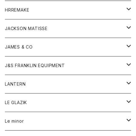
コート
ウォレット
カーディガン
キッズ
キッズ
ブラウス
HRREMAKE
ジャケット
ストール
コート
Tシャツ
Tシャツ
グッズ
グッズ
ワンピース
バック
JACKSON MATISSE
ダウンベスト
ネックレス
ジャケット
ロンパース
アンダーウェア
靴
トップス
トップス
キッズ
Tシャツ
JAMES & CO
パーカー
バッグ
ダウンベスト
靴
ストール
カーディガン
カットソー
トレーナー
ボトム
ボトム
トップス
帽子
ボトム
J&S FRANKLIN EQUIPMENT
ブレザー
ブレスレット
パーカー
グローブ
バンダナ
ジャケット
シャツ
オーバーオール
オーバーオール
Gジャケット
レディース
レディース
帽子
アウター
LANTERN
フリース
ベルト
ストール/マフラー
帽子
シャツ
セーター
ショートパンツ
ショートパンツ
スウェット
アウター
オーバーオール
ワンピース
アウター
LE GLAZIK
マフラー
バック
スウェットシャツ
Tシャツ
ジーンズ
スカート
カーディガン
シャツ
ワンピース
Tシャツ
レディース
Le minor
リング
帽子
ストレッチフライス
トレーナー
スウェットパンツ
パンツ
コート