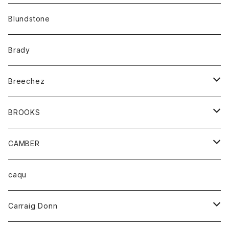
カーディガン
アクセサリー
サングラス
Blundstone
コート
バッグ
キッズ
Brady
ジャケット
ベルト
Tシャツ
グッズ
Breechez
ダウンベスト
アンダーウェアー
トップス
シャツ
BROOKS
パーカー
カードホルダー
カーディガン
ボトム
グッズ
CAMBER
ブレザー
キーホルダー
ジャケット
オーバーオール
靴
レディース
トップス
caqu
靴
シャツ
ショートパンツ
オーバーオール
ハーフスリーブTシャツ
Carraig Donn
財布
セーター