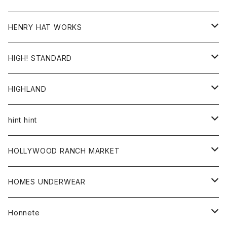
ジャケット
Ｔシャツ
Ｔシャツ
HENRY HAT WORKS
ワンピース
帽子
HIGH! STANDARD
アウター
HIGHLAND
ジャケット
トップス
帽子
hint hint
シャツ
ボトム
ストール
HOLLYWOOD RANCH MARKET
カーディガン
グッズ
アウター
HOMES UNDERWEAR
Tシャツ
帽子
カーディガン
アクセサリー
アウター
Honnete