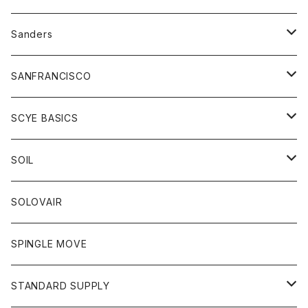
トレーナー
シャツ
ペインターパンツ
帽子
アウター
Sanders
ニット
セーター
コート
スカート
グッズ
SANFRANCISCO
ベスト
Tシャツ
パーカー
靴
Tシャツ
アウター
SCYE BASICS
ロングスリーブＴシャツ
ボトム
カーディガン
トップス
グッズ
ボトム
SOIL
ワンピース
コート
Tシャツ
ネクタイ
ジーンズ
ボトム
アクセサリー
トップス
靴
SOLOVAIR
ジャケット
トレーナー
グローブ
チノパン
ショートパンツ
ポロシャツ
レディース
トップス
靴
ワンピース
SPINGLE MOVE
パーカー
パーカー
ストール
スカート
ベスト
スカート
カットソー
アクセサリー
ボトム
トップス
STANDARD SUPPLY