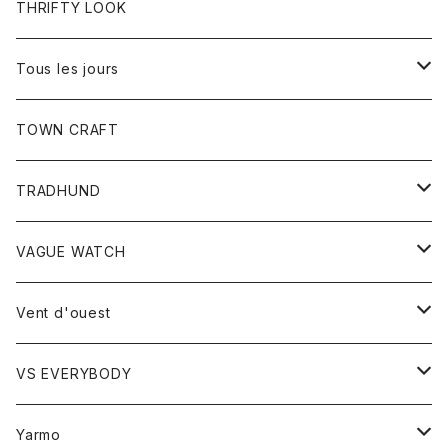
トップス
THRIFTY LOOK
コート
Tシャツ
Tous les jours
トップス
TOWN CRAFT
レディース
TRADHUND
カットソー
セーター
VAGUE WATCH
ベスト
時計
Vent d'ouest
ボトム
VS EVERYBODY
スカート
トップス
トップス
Yarmo