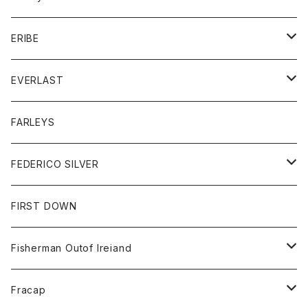
ボトム
ダウンジャケット
シャツ
グッズ
ERIBE
ジャケット
ダウンベスト
Tシャツ
帽子
トップス
ニット
EVERLAST
ベスト
ベスト
シャツ
ボトム
トップス
FARLEYS
フリース
セーター
ショートパンツ
ジャケット
レディース
ボトム
FEDERICO SILVER
Tシャツ
パンツ
スエットシャツ
コート
スエットパンツ
グッズ
アクセサリー
FIRST DOWN
トレーナー
ロングスリーブTシャツ
ジャケット
帽子
Fisherman Outof Ireiand
ポロシャツ
シャツ
ニット
Fracap