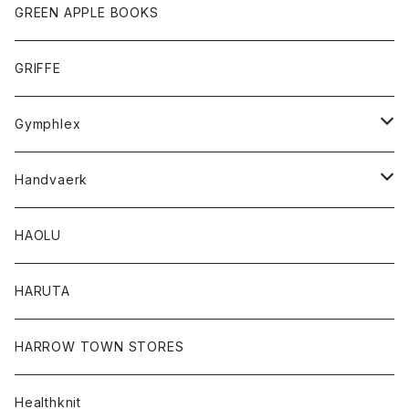
タンクトップ
ショートパンツ
手袋
レディース
トップス
GREEN APPLE BOOKS
Tシャツ
スカート
スカート
Tシャツ
GRIFFE
トレーナー
Tシャツ
Gymphlex
ロングスリーブTシャツ
アウター
Handvaerk
カーディガン
トップス
トップス
HAOLU
コート
シャツ
Tシャツ
レディース
HARUTA
ダウンジャケツト
スウェット
ロンTEE
カーディガン
ボトム
HARROW TOWN STORES
ダウンベスト
ダウンベスト
スエット
コート
パンツ
Healthknit