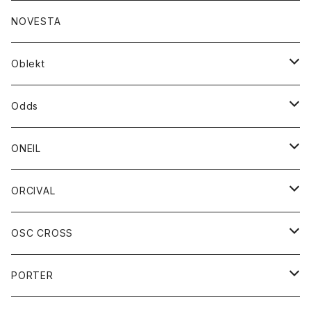
ダウンジャケット
ジャケット
ウォレット
バッグ
トップス
グッズ
トップス
NOVESTA
ダウンベスト
ダウン
靴
ブレスレット
ジャケット
靴
カットソー
ボトム
トップス
ボトム
Oblekt
パーカー
パーカー
バック
ベルト
シャツ
ストール/マフラー
スエット
ショートパンツ
シャツ
レディース
ボトム
ボトム
Odds
ベスト
帽子
Tシャツ
帽子
フーディ
パンツ
シャツジャケット
シャツ
ショートパンツ
ショートパンツ
レディース
帽子
ONEIL
トレーナー
セーター
Tシャツ
ジーンズ
パンツ
ボトム
スカート
ORCIVAL
ベスト
Tシャツ
ボトム
パンツ
アウター
OSC CROSS
トレーナー
コート
アクセサリー
ダウンジャケット
PORTER
ベスト