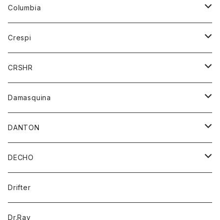
ジーンズ
カーディガン
ニット
Columbia
ストール/マフラー
タンクトップ
スカート
コート
アウター
Crespi
チーフ
Tシャツ
パンツ
シャツ
ジャケット
ジャケット
CRSHR
バンダナ
トレーナー
スカート
ワンピース
キャップ
Damasquina
ネクタイ
パーカー
チュニック
ブラウス
ウォレット
DANTON
帽子
ベスト
Tシャツ
カードケース
アウター
DECHO
ポロシャツ
パーカー
コート
バッグ
アクセサリー
帽子
Drifter
ロングスリーブTシャツ
ワンピース
ジャケット
バッグ
キッズ
Dr.Ray