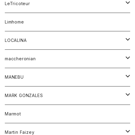
コート
ボトム
LeTricoteur
バンダナ
セーター
ベスト
スカート
シャツ
シャツ
スカート
レディース
カーディガン
Limhome
タンクトップ
パンツ
スウェット
ジャケット
パンツ
アウター
トップス
LOCALINA
Tシャツ
スカート
スカート
カットソー
シャツ
ロングスリーブテーシャツ
maccheronian
トレーナー
セーター
ニット
シャツ
靴
MANEBU
パーカー
チュニック
ボトム
スカート
靴
MARK GONZALES
ハーフスリーブTシャツ
Tシャツ
ワンピース
ボトム
トップス
Marmot
ブラウス
ボトム
Tシャツ
ワンピース
Tシャツ
Martin Faizey
ベスト