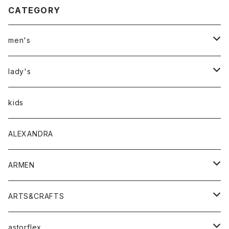
CATEGORY
men's
アウター
lady's
トップス
アウター
kids
Tシャツ
ボトムス
トップス
ALEXANDRA
シャツ
Tシャツ・カットソー
ボトムス
ARMEN
ニット・セーター
シャツ・ブラウス
パンツ
ワンピース・オールインワン
アウター
ARTS&CRAFTS
スウェット・パーカー
ニット・セーター
スカート
コート
バッグ
トップス
アクセサリー
astorflex