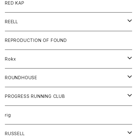
ジャケット
バッグ
キッズ
カードホルダー
RED KAP
ロングスリーブＴシャツ
ダウンベスト
Tシャツ
グッズ
キーホルダー
REELL
パーカー
帽子
靴
トップス
財布
パンツ
REPRODUCTION OF FOUND
ロングスリーブカットソー
バック
カットソー
ショートパンツ
ボトムス
バック
Rokx
帽子
カーディガン
ショートパンツ
レディース
ボトム
ROUNDHOUSE
シャツ
パンツ
カットソー
エプロン
PROGRESS RUNNING CLUB
セーター
コート
キッズ
トップス
rig
Tシャツ
ジャケット
オーバーオール
Tシャツ
ボトム
グッズ
RUSSELL