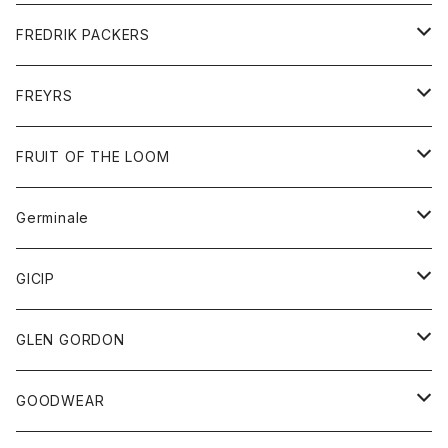
ショートパンツ
グッズ
FREDRIK PACKERS
ダウンジャケット
靴
アクセサリー
FREYRS
ダウンベスト
バッグ
サングラス
FRUIT OF THE LOOM
Tシャツ
アウター
Germinale
ボトム
パーカー
グッズ
靴
GICIP
ネクタイ
サンダル
トップス
トップス
GLEN GORDON
チーフ
シャツ
Tシャツ
ボトム
グッズ
GOODWEAR