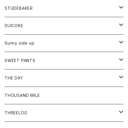
ロングスリーブTシャツ
パンツ
ジャケット
Tシャツ
カーディガン
バック
ショートパンツ
カットソー
レディース
ボトム
財布
STUDEBAKER
Tシャツ
パーカー
ジャケット
パンツ
カットソー
パンツ
バッグ
アクセサリー
SUICOKE
シャツ
カーディガン
オーバーオール
ブレスレット
ブーツ
Sunny side up
セーター
グローブ
リング
サンダル
アウター
SWEET PANTS
Tシャツ
Tシャツ
Ｇジャン
ボトム
ボトム
THE DAY
シャツ
ジーンズ
ショートパンツ
トップス
THOUSAND MILE
ボトム
Tシャツ
THREELOG
ワンピース