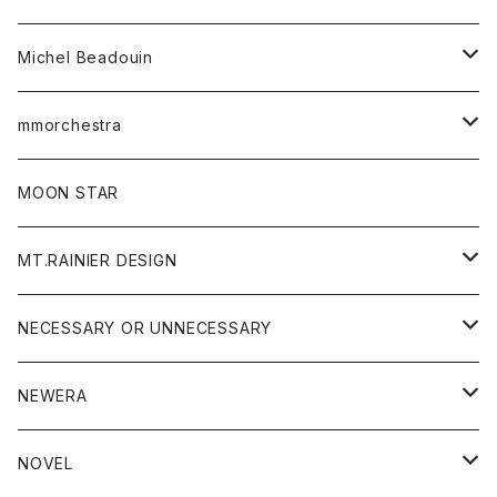
ワンピース
ベルト
Michel Beadouin
ポロシャツ
トップス
mmorchestra
ロングスリーブTシャツ
ジャケット
フリース
パンツ
帽子
MOON STAR
ニット
MT.RAINIER DESIGN
ブラウス
アウター
NECESSARY OR UNNECESSARY
コート
アクセサリー
アウター
NEWERA
ジャケット
バッグ
コート
グッズ
アクセサリー
帽子
NOVEL