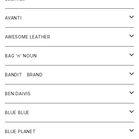
タンクトップ
パーカー・スウェット
ジャケット
ベスト
ウォレット
シューズ
ワンピース
グッズ
AVANTI
タンクトップ・キャミソール
シャツ
バッグ
靴
アクセサリー
ボトム
シャツ
AWESOME LEATHER
スカート
その他雑貨
グッズ
アウター
BAG ‘n’ NOUN
パンツ
靴
革ジャケット
アクセサリー
BANDIT BRAND
バッグ
トップス
BEN DAIVIS
ポーチ
Ｔシャツ
ポトム
BLUE BLUE
パンツ
アウター
BLUE PLANET