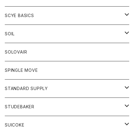
ベスト
Tシャツ
パーカー
靴
Tシャツ
アウター
SCYE BASICS
ロングスリーブＴシャツ
ボトム
カーディガン
トップス
グッズ
ボトム
SOIL
ワンピース
コート
Tシャツ
ネクタイ
ジーンズ
ボトム
アクセサリー
トップス
靴
SOLOVAIR
ジャケット
トレーナー
グローブ
チノパン
ショートパンツ
ポロシャツ
レディース
トップス
靴
ワンピース
SPINGLE MOVE
パーカー
パーカー
ストール
スカート
ベスト
スカート
カットソー
アクセサリー
ボトム
トップス
STANDARD SUPPLY
ロングスリーブTシャツ
パンツ
ジャケット
Tシャツ
カーディガン
バック
ショートパンツ
カットソー
レディース
ボトム
財布
STUDEBAKER
Tシャツ
パーカー
ジャケット
パンツ
カットソー
パンツ
バッグ
アクセサリー
SUICOKE