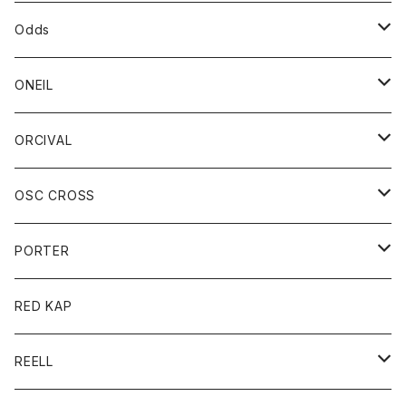
パーカー
パーカー
バック
ベルト
シャツ
ストール/マフラー
スエット
ショートパンツ
シャツ
レディース
ボトム
ボトム
Odds
ベスト
帽子
Tシャツ
帽子
フーディ
パンツ
シャツジャケット
シャツ
ショートパンツ
ショートパンツ
レディース
帽子
ONEIL
トレーナー
セーター
Tシャツ
ジーンズ
パンツ
ボトム
スカート
ORCIVAL
ベスト
Tシャツ
ボトム
パンツ
アウター
OSC CROSS
トレーナー
コート
アクセサリー
ダウンジャケット
PORTER
ベスト
ジャケット
バッグ
キッズ
カードホルダー
RED KAP
ロングスリーブＴシャツ
ダウンベスト
Tシャツ
グッズ
キーホルダー
REELL
パーカー