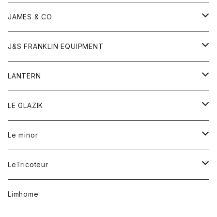
ダウンベスト
ネックレス
ジャケット
ロンパース
アンダーウェア
靴
トップス
トップス
キッズ
Tシャツ
JAMES & CO
パーカー
バッグ
ダウンベスト
靴
ストール
カーディガン
カットソー
トレーナー
ボトム
ボトム
トップス
帽子
ボトム
J&S FRANKLIN EQUIPMENT
ブレザー
ブレスレット
パーカー
グローブ
バンダナ
ジャケット
シャツ
オーバーオール
オーバーオール
Gジャケット
レディース
レディース
帽子
アウター
LANTERN
フリース
ベルト
ストール/マフラー
帽子
シャツ
セーター
ショートパンツ
ショートパンツ
スウェット
アウター
オーバーオール
ワンピース
アウター
LE GLAZIK
マフラー
バック
スウェットシャツ
Tシャツ
ジーンズ
スカート
カーディガン
シャツ
ワンピース
Tシャツ
レディース
Le minor
リング
帽子
ストレッチフライス
トレーナー
スウェットパンツ
パンツ
コート
コート
ボトム
LeTricoteur
バンダナ
セーター
ベスト
スカート
シャツ
シャツ
スカート
レディース
カーディガン
Limhome
タンクトップ
パンツ
スウェット