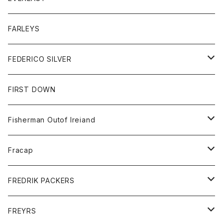
ベスト
ベスト
シャツ
ボトム
トップス
FARLEYS
フリース
セーター
ショートパンツ
ジャケット
レディース
ボトム
FEDERICO SILVER
Tシャツ
パンツ
スエットシャツ
コート
スエットパンツ
グッズ
アクセサリー
FIRST DOWN
トレーナー
ロングスリーブTシャツ
ジャケット
帽子
Fisherman Outof Ireiand
ポロシャツ
シャツ
ニット
Fracap
ショートパンツ
グッズ
FREDRIK PACKERS
ダウンジャケット
靴
アクセサリー
FREYRS