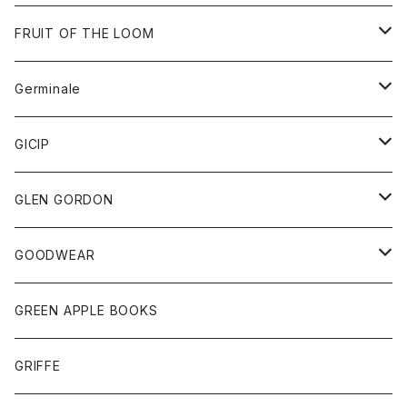
ダウンベスト
バッグ
サングラス
FRUIT OF THE LOOM
Tシャツ
アウター
Germinale
ボトム
パーカー
グッズ
靴
GICIP
ネクタイ
サンダル
トップス
トップス
GLEN GORDON
チーフ
シャツ
Tシャツ
ボトム
グッズ
GOODWEAR
タンクトップ
ショートパンツ
手袋
レディース
トップス
GREEN APPLE BOOKS
Tシャツ
スカート
スカート
Tシャツ
GRIFFE
トレーナー