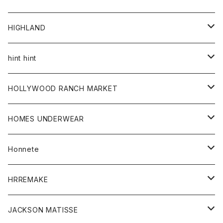
アウター
HIGHLAND
ジャケット
トップス
帽子
hint hint
シャツ
ボトム
ストール
HOLLYWOOD RANCH MARKET
カーディガン
グッズ
アウター
HOMES UNDERWEAR
Tシャツ
帽子
カーディガン
アクセサリー
アウター
Honnete
コート
ウォレット
カーディガン
キッズ
キッズ
ブラウス
HRREMAKE
ジャケット
ストール
コート
Tシャツ
Tシャツ
グッズ
グッズ
ワンピース
バック
JACKSON MATISSE