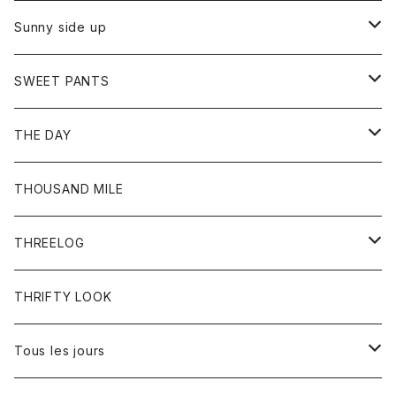
シャツ
カーディガン
オーバーオール
ブレスレット
ブーツ
Sunny side up
セーター
グローブ
リング
サンダル
アウター
SWEET PANTS
Tシャツ
Tシャツ
Ｇジャン
ボトム
ボトム
THE DAY
シャツ
ジーンズ
ショートパンツ
トップス
THOUSAND MILE
ボトム
Tシャツ
THREELOG
ワンピース
トップス
THRIFTY LOOK
コート
Tシャツ
Tous les jours