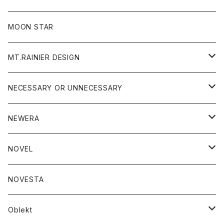
ジャケット
フリース
パンツ
帽子
MOON STAR
ニット
MT.RAINIER DESIGN
ブラウス
アウター
NECESSARY OR UNNECESSARY
コート
アクセサリー
アウター
NEWERA
ジャケット
バッグ
コート
グッズ
アクセサリー
帽子
NOVEL
ダウンジャケット
ジャケット
ウォレット
バッグ
トップス
グッズ
トップス
NOVESTA
ダウンベスト
ダウン
靴
ブレスレット
ジャケット
靴
カットソー
ボトム
トップス
ボトム
Oblekt