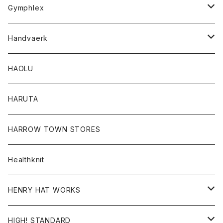
Tシャツ
Gymphlex
ロングスリーブTシャツ
アウター
Handvaerk
カーディガン
トップス
トップス
HAOLU
コート
シャツ
Tシャツ
レディース
HARUTA
ダウンジャケツト
スウェット
ロンTEE
カーディガン
ボトム
HARROW TOWN STORES
ダウンベスト
ダウンベスト
スエット
コート
パンツ
Healthknit
ジャケット
Ｔシャツ
Ｔシャツ
HENRY HAT WORKS
ワンピース
帽子
HIGH! STANDARD