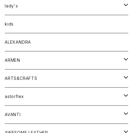
アウター
lady's
トップス
アウター
kids
Tシャツ
ボトムス
トップス
ALEXANDRA
シャツ
Tシャツ・カットソー
ボトムス
ARMEN
ニット・セーター
シャツ・ブラウス
パンツ
ワンピース・オールインワン
アウター
ARTS&CRAFTS
スウェット・パーカー
ニット・セーター
スカート
コート
バッグ
トップス
アクセサリー
astorflex
タンクトップ
パーカー・スウェット
ジャケット
ベスト
ウォレット
シューズ
ワンピース
グッズ
AVANTI
タンクトップ・キャミソール
シャツ
バッグ
靴
アクセサリー
ボトム
シャツ
AWESOME LEATHER