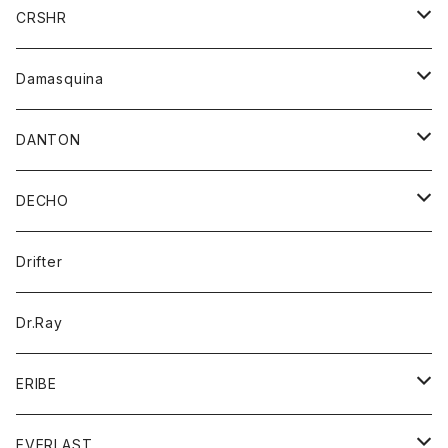
シャツ
ジャケット
ジャケット
CRSHR
バンダナ
トレーナー
スカート
ワンピース
キャップ
Damasquina
ネクタイ
パーカー
チュニック
ブラウス
ウォレット
DANTON
帽子
ベスト
Tシャツ
カードケース
アウター
DECHO
ポロシャツ
パーカー
コート
バッグ
アクセサリー
帽子
Drifter
ロングスリーブTシャツ
ワンピース
ジャケット
バッグ
キッズ
Dr.Ray
ボトム
ダウンジャケット
シャツ
グッズ
ERIBE
ジャケット
ダウンベスト
Tシャツ
帽子
トップス
ニット
EVERLAST