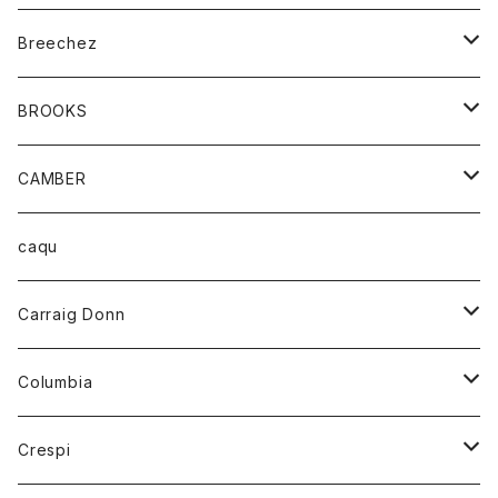
ジャケット
ベルト
Tシャツ
グッズ
Breechez
ダウンベスト
アンダーウェアー
トップス
シャツ
BROOKS
パーカー
カードホルダー
カーディガン
ボトム
グッズ
CAMBER
ブレザー
キーホルダー
ジャケット
オーバーオール
靴
レディース
トップス
caqu
靴
シャツ
ショートパンツ
オーバーオール
ハーフスリーブTシャツ
Carraig Donn
財布
セーター
ジーンズ
カーディガン
ニット
Columbia
ストール/マフラー
タンクトップ
スカート
コート
アウター
Crespi
チーフ
Tシャツ
パンツ