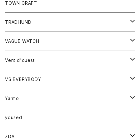
トップス
TOWN CRAFT
レディース
TRADHUND
カットソー
セーター
VAGUE WATCH
ベスト
時計
Vent d'ouest
ボトム
VS EVERYBODY
スカート
トップス
トップス
Yarmo
パンツ
ベスト
Ｔシャツ
アウター
yoused
コート
小物
ZDA