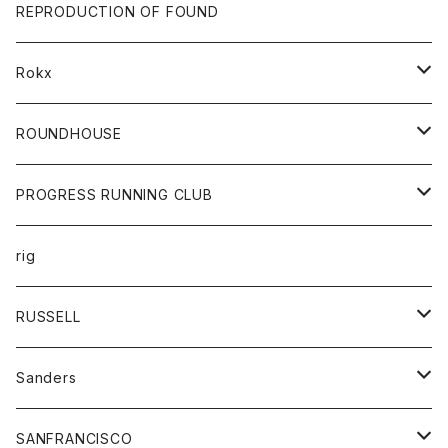
帽子
靴
トップス
財布
パンツ
REPRODUCTION OF FOUND
ロングスリーブカットソー
バック
カットソー
ショートパンツ
ボトムス
バック
Rokx
帽子
カーディガン
ショートパンツ
レディース
ボトム
ROUNDHOUSE
シャツ
パンツ
カットソー
エプロン
PROGRESS RUNNING CLUB
セーター
コート
キッズ
トップス
rig
Tシャツ
ジャケット
オーバーオール
Tシャツ
ボトム
グッズ
RUSSELL
トレーナー
シャツ
ペインターパンツ
帽子
アウター
Sanders
ニット
セーター
コート
スカート
グッズ
SANFRANCISCO