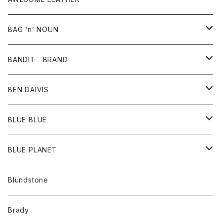
スカート
その他雑貨
グッズ
アウター
BAG ‘n’ NOUN
パンツ
靴
革ジャケット
アクセサリー
BANDIT BRAND
バッグ
トップス
BEN DAIVIS
ポーチ
Ｔシャツ
ポトム
BLUE BLUE
パンツ
アウター
BLUE PLANET
カーディガン
アクセサリー
サングラス
Blundstone
コート
バッグ
キッズ
Brady