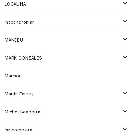
ジャケット
パンツ
アウター
トップス
LOCALINA
Tシャツ
スカート
スカート
カットソー
シャツ
ロングスリーブテーシャツ
maccheronian
トレーナー
セーター
ニット
シャツ
靴
MANEBU
パーカー
チュニック
ボトム
スカート
靴
MARK GONZALES
ハーフスリーブTシャツ
Tシャツ
ワンピース
ボトム
トップス
Marmot
ブラウス
ボトム
Tシャツ
ワンピース
Tシャツ
Martin Faizey
ベスト
ワンピース
ベルト
Michel Beadouin
ポロシャツ
トップス
mmorchestra
ロングスリーブTシャツ