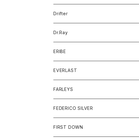
ポロシャツ
パーカー
コート
バッグ
アクセサリー
帽子
Drifter
ロングスリーブTシャツ
ワンピース
ジャケット
バッグ
キッズ
Dr.Ray
ボトム
ダウンジャケット
シャツ
グッズ
ERIBE
ジャケット
ダウンベスト
Tシャツ
帽子
トップス
ニット
EVERLAST
ベスト
ベスト
シャツ
ボトム
トップス
FARLEYS
フリース
セーター
ショートパンツ
ジャケット
レディース
ボトム
FEDERICO SILVER
Tシャツ
パンツ
スエットシャツ
コート
スエットパンツ
グッズ
アクセサリー
FIRST DOWN