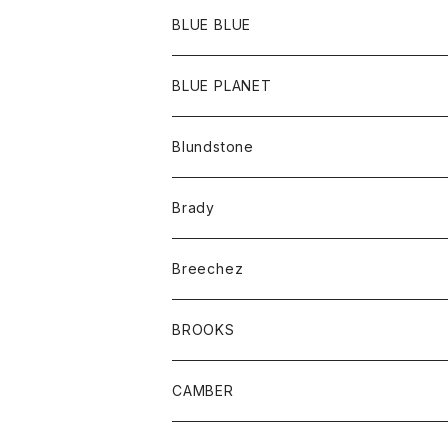
ポーチ
Ｔシャツ
ポトム
BLUE BLUE
パンツ
アウター
BLUE PLANET
カーディガン
アクセサリー
サングラス
Blundstone
コート
バッグ
キッズ
Brady
ジャケット
ベルト
Tシャツ
グッズ
Breechez
ダウンベスト
アンダーウェアー
トップス
シャツ
BROOKS
パーカー
カードホルダー
カーディガン
ボトム
グッズ
CAMBER
ブレザー
キーホルダー
ジャケット
オーバーオール
靴