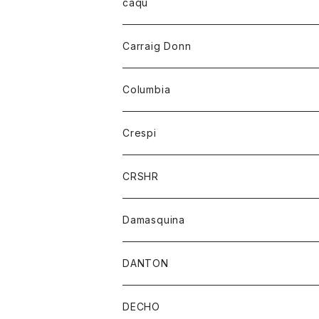
レディース
トップス
caqu
靴
シャツ
ショートパンツ
オーバーオール
ハーフスリーブTシャツ
Carraig Donn
財布
セーター
ジーンズ
カーディガン
ニット
Columbia
ストール/マフラー
タンクトップ
スカート
コート
アウター
Crespi
チーフ
Tシャツ
パンツ
シャツ
ジャケット
ジャケット
CRSHR
バンダナ
トレーナー
スカート
ワンピース
キャップ
Damasquina
ネクタイ
パーカー
チュニック
ブラウス
ウォレット
DANTON
帽子
ベスト
Tシャツ
カードケース
アウター
DECHO