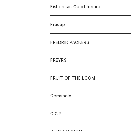
トレーナー
ロングスリーブTシャツ
ジャケット
帽子
Fisherman Outof Ireiand
ポロシャツ
シャツ
ニット
Fracap
ショートパンツ
グッズ
FREDRIK PACKERS
ダウンジャケット
靴
アクセサリー
FREYRS
ダウンベスト
バッグ
サングラス
FRUIT OF THE LOOM
Tシャツ
アウター
Germinale
ボトム
パーカー
グッズ
靴
GICIP
ネクタイ
サンダル