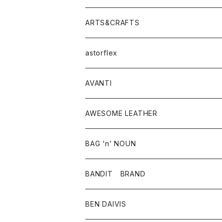
ニット・セーター
シャツ・ブラウス
パンツ
ワンピース・オールインワン
アウター
ARTS&CRAFTS
スウェット・パーカー
ニット・セーター
スカート
コート
バッグ
トップス
アクセサリー
astorflex
タンクトップ
パーカー・スウェット
ジャケット
ベスト
ウォレット
シューズ
ワンピース
グッズ
AVANTI
タンクトップ・キャミソール
シャツ
バッグ
靴
アクセサリー
ボトム
シャツ
AWESOME LEATHER
スカート
その他雑貨
グッズ
アウター
BAG ‘n’ NOUN
パンツ
靴
革ジャケット
アクセサリー
BANDIT BRAND
バッグ
トップス
BEN DAIVIS