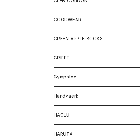
トップス
トップス
GLEN GORDON
チーフ
シャツ
Tシャツ
ボトム
グッズ
GOODWEAR
タンクトップ
ショートパンツ
手袋
レディース
トップス
GREEN APPLE BOOKS
Tシャツ
スカート
スカート
Tシャツ
GRIFFE
トレーナー
Tシャツ
Gymphlex
ロングスリーブTシャツ
アウター
Handvaerk
カーディガン
トップス
トップス
HAOLU
コート
シャツ
Tシャツ
レディース
HARUTA