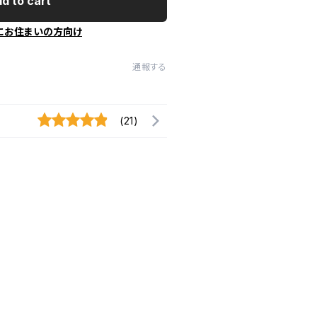
d to cart
にお住まいの方向け
通報する
(21)