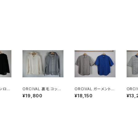
ORCIVAL 裏毛 コット
ORCIVAL ガーメントダ
ORCIVAL 
クシャツ
ン フレンチテリージップ
イ レギュラーカラー半
ワイド
¥19,800
¥18,150
¥13,
フーディー
袖シャツ MEN
袖 プ