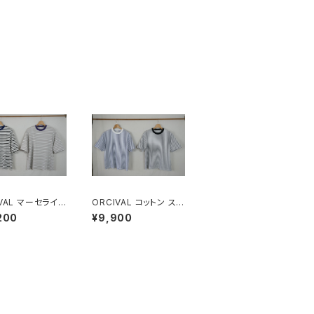
マーセライズ
ORCIVAL コットン スト
クルーネック 半
レッチ クルーネック半
200
¥9,900
ルオーバー MEN
袖Tシャツ MEN