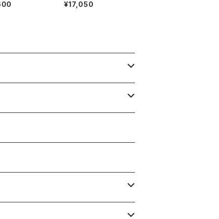
 フラップポケット
イ イージーショートパ
600
¥17,050
パンツ MEN
ンツ MEN