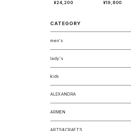
H MARKET フィールソ
AMATT ACC /
¥24,200
¥19,800
ーグッド フィールドパン
PURSE
ツ
CATEGORY
men's
アウター
lady's
トップス
アウター
kids
Tシャツ
ボトムス
トップス
ALEXANDRA
シャツ
Tシャツ・カットソー
ボトムス
ARMEN
ニット・セーター
シャツ・ブラウス
パンツ
ワンピース・オールインワン
アウター
ARTS&CRAFTS