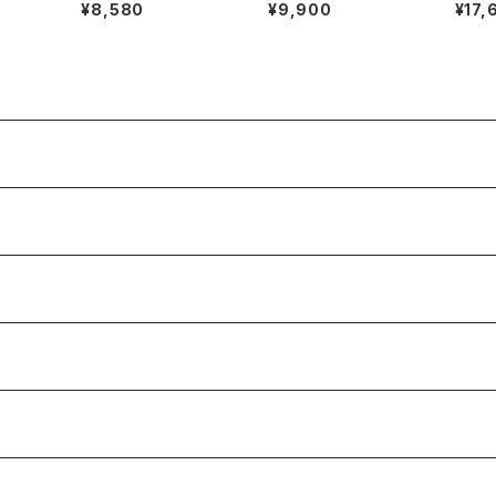
 TWIN
ee
SIMPLICITY CHALK
リネン
¥8,580
¥9,900
¥17,
SHOULDER チョーク
ワイド
ショルダー