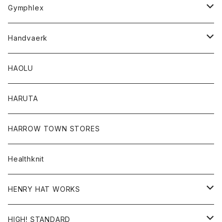
Tシャツ
Gymphlex
ロングスリーブTシャツ
アウター
Handvaerk
カーディガン
トップス
トップス
HAOLU
コート
シャツ
Tシャツ
レディース
HARUTA
ダウンジャケツト
スウェット
ロンTEE
カーディガン
ボトム
HARROW TOWN STORES
ダウンベスト
ダウンベスト
スエット
コート
パンツ
Healthknit
ジャケット
Ｔシャツ
Ｔシャツ
HENRY HAT WORKS
ワンピース
帽子
HIGH! STANDARD