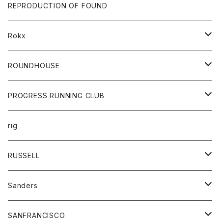
帽子
靴
トップス
財布
パンツ
REPRODUCTION OF FOUND
ロングスリーブカットソー
バック
カットソー
ショートパンツ
ボトムス
バック
Rokx
帽子
カーディガン
ショートパンツ
レディース
ボトム
ROUNDHOUSE
シャツ
パンツ
カットソー
エプロン
PROGRESS RUNNING CLUB
セーター
コート
キッズ
トップス
rig
Tシャツ
ジャケット
オーバーオール
Tシャツ
ボトム
グッズ
RUSSELL
トレーナー
シャツ
ペインターパンツ
帽子
アウター
Sanders
ニット
セーター
コート
スカート
グッズ
SANFRANCISCO