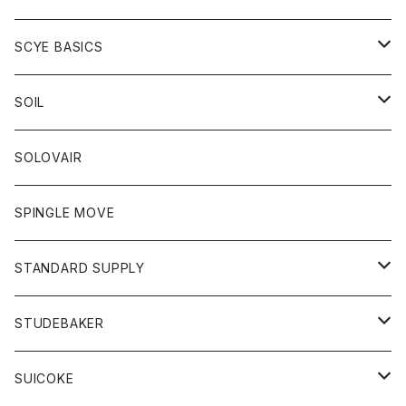
ベスト
Tシャツ
パーカー
靴
Tシャツ
アウター
SCYE BASICS
ロングスリーブＴシャツ
ボトム
カーディガン
トップス
グッズ
ボトム
SOIL
ワンピース
コート
Tシャツ
ネクタイ
ジーンズ
ボトム
アクセサリー
トップス
靴
SOLOVAIR
ジャケット
トレーナー
グローブ
チノパン
ショートパンツ
ポロシャツ
レディース
トップス
靴
ワンピース
SPINGLE MOVE
パーカー
パーカー
ストール
スカート
ベスト
スカート
カットソー
アクセサリー
ボトム
トップス
STANDARD SUPPLY
ロングスリーブTシャツ
パンツ
ジャケット
Tシャツ
カーディガン
バック
ショートパンツ
カットソー
レディース
ボトム
財布
STUDEBAKER
Tシャツ
パーカー
ジャケット
パンツ
カットソー
パンツ
バッグ
アクセサリー
SUICOKE