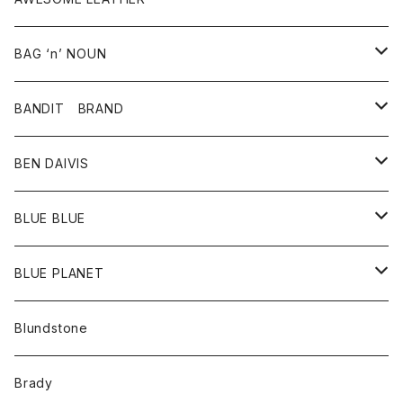
スカート
その他雑貨
グッズ
アウター
BAG ‘n’ NOUN
パンツ
靴
革ジャケット
アクセサリー
BANDIT BRAND
バッグ
トップス
BEN DAIVIS
ポーチ
Ｔシャツ
ポトム
BLUE BLUE
パンツ
アウター
BLUE PLANET
カーディガン
アクセサリー
サングラス
Blundstone
コート
バッグ
キッズ
Brady