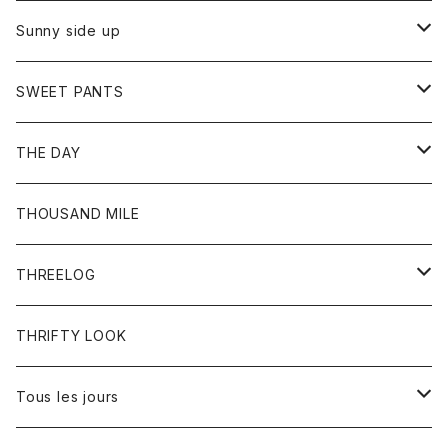
シャツ
カーディガン
オーバーオール
ブレスレット
ブーツ
Sunny side up
セーター
グローブ
リング
サンダル
アウター
SWEET PANTS
Tシャツ
Tシャツ
Ｇジャン
ボトム
ボトム
THE DAY
シャツ
ジーンズ
ショートパンツ
トップス
THOUSAND MILE
ボトム
Tシャツ
THREELOG
ワンピース
トップス
THRIFTY LOOK
コート
Tシャツ
Tous les jours