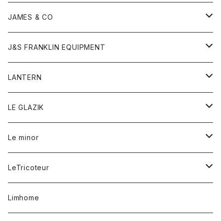
ダウンベスト
ネックレス
ジャケット
ロンパース
アンダーウェア
靴
トップス
トップス
キッズ
Tシャツ
JAMES & CO
パーカー
バッグ
ダウンベスト
靴
ストール
カーディガン
カットソー
トレーナー
ボトム
ボトム
トップス
帽子
ボトム
J&S FRANKLIN EQUIPMENT
ブレザー
ブレスレット
パーカー
グローブ
バンダナ
ジャケット
シャツ
オーバーオール
オーバーオール
Gジャケット
レディース
レディース
帽子
アウター
LANTERN
フリース
ベルト
ストール/マフラー
帽子
シャツ
セーター
ショートパンツ
ショートパンツ
スウェット
アウター
オーバーオール
ワンピース
アウター
LE GLAZIK
マフラー
バック
スウェットシャツ
Tシャツ
ジーンズ
スカート
カーディガン
シャツ
ワンピース
Tシャツ
レディース
Le minor
リング
帽子
ストレッチフライス
トレーナー
スウェットパンツ
パンツ
コート
コート
ボトム
LeTricoteur
バンダナ
セーター
ベスト
スカート
シャツ
シャツ
スカート
レディース
カーディガン
Limhome
タンクトップ
パンツ
スウェット