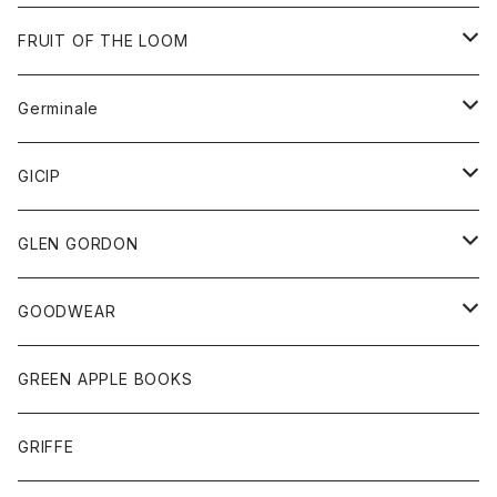
ダウンベスト
バッグ
サングラス
FRUIT OF THE LOOM
Tシャツ
アウター
Germinale
ボトム
パーカー
グッズ
靴
GICIP
ネクタイ
サンダル
トップス
トップス
GLEN GORDON
チーフ
シャツ
Tシャツ
ボトム
グッズ
GOODWEAR
タンクトップ
ショートパンツ
手袋
レディース
トップス
GREEN APPLE BOOKS
Tシャツ
スカート
スカート
Tシャツ
GRIFFE
トレーナー