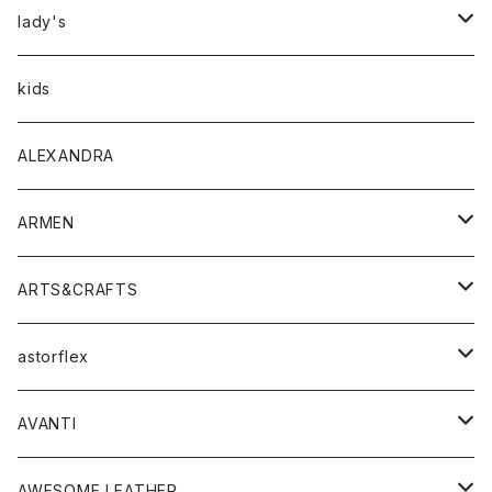
アウター
lady's
トップス
アウター
kids
Tシャツ
ボトムス
トップス
ALEXANDRA
シャツ
Tシャツ・カットソー
ボトムス
ARMEN
ニット・セーター
シャツ・ブラウス
パンツ
ワンピース・オールインワン
アウター
ARTS&CRAFTS
スウェット・パーカー
ニット・セーター
スカート
コート
バッグ
トップス
アクセサリー
astorflex
タンクトップ
パーカー・スウェット
ジャケット
ベスト
ウォレット
シューズ
ワンピース
グッズ
AVANTI
タンクトップ・キャミソール
シャツ
バッグ
靴
アクセサリー
ボトム
シャツ
AWESOME LEATHER