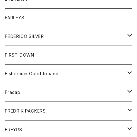
ベスト
ベスト
シャツ
ボトム
トップス
FARLEYS
フリース
セーター
ショートパンツ
ジャケット
レディース
ボトム
FEDERICO SILVER
Tシャツ
パンツ
スエットシャツ
コート
スエットパンツ
グッズ
アクセサリー
FIRST DOWN
トレーナー
ロングスリーブTシャツ
ジャケット
帽子
Fisherman Outof Ireiand
ポロシャツ
シャツ
ニット
Fracap
ショートパンツ
グッズ
FREDRIK PACKERS
ダウンジャケット
靴
アクセサリー
FREYRS