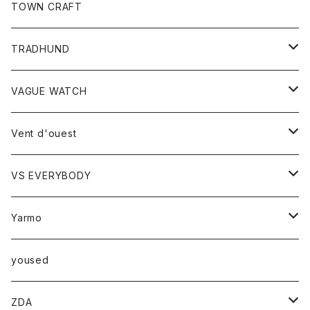
トップス
TOWN CRAFT
レディース
TRADHUND
カットソー
セーター
VAGUE WATCH
ベスト
時計
Vent d'ouest
ボトム
VS EVERYBODY
スカート
トップス
トップス
Yarmo
パンツ
ベスト
Ｔシャツ
アウター
yoused
コート
小物
ZDA