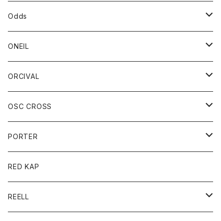
パーカー
パーカー
バック
ベルト
シャツ
ストール/マフラー
スエット
ショートパンツ
シャツ
レディース
ボトム
ボトム
Odds
ベスト
帽子
Tシャツ
帽子
フーディ
パンツ
シャツジャケット
シャツ
ショートパンツ
ショートパンツ
レディース
帽子
ONEIL
トレーナー
セーター
Tシャツ
ジーンズ
パンツ
ボトム
スカート
ORCIVAL
ベスト
Tシャツ
ボトム
パンツ
アウター
OSC CROSS
トレーナー
コート
アクセサリー
ダウンジャケット
PORTER
ベスト
ジャケット
バッグ
キッズ
カードホルダー
RED KAP
ロングスリーブＴシャツ
ダウンベスト
Tシャツ
グッズ
キーホルダー
REELL
パーカー