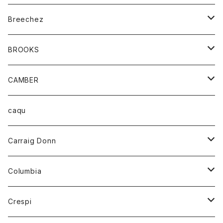
ジャケット
ベルト
Tシャツ
グッズ
Breechez
ダウンベスト
アンダーウェアー
トップス
シャツ
BROOKS
パーカー
カードホルダー
カーディガン
ボトム
グッズ
CAMBER
ブレザー
キーホルダー
ジャケット
オーバーオール
靴
レディース
トップス
caqu
靴
シャツ
ショートパンツ
オーバーオール
ハーフスリーブTシャツ
Carraig Donn
財布
セーター
ジーンズ
カーディガン
ニット
Columbia
ストール/マフラー
タンクトップ
スカート
コート
アウター
Crespi
チーフ
Tシャツ
パンツ