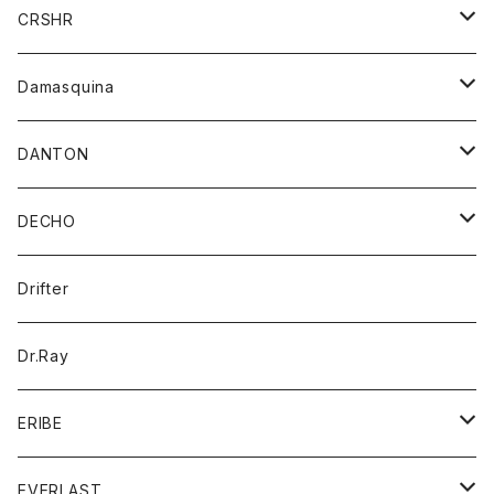
シャツ
ジャケット
ジャケット
CRSHR
バンダナ
トレーナー
スカート
ワンピース
キャップ
Damasquina
ネクタイ
パーカー
チュニック
ブラウス
ウォレット
DANTON
帽子
ベスト
Tシャツ
カードケース
アウター
DECHO
ポロシャツ
パーカー
コート
バッグ
アクセサリー
帽子
Drifter
ロングスリーブTシャツ
ワンピース
ジャケット
バッグ
キッズ
Dr.Ray
ボトム
ダウンジャケット
シャツ
グッズ
ERIBE
ジャケット
ダウンベスト
Tシャツ
帽子
トップス
ニット
EVERLAST