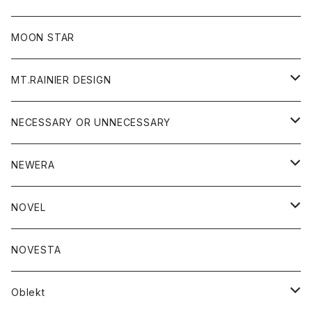
ジャケット
フリース
パンツ
帽子
MOON STAR
ニット
MT.RAINIER DESIGN
ブラウス
アウター
NECESSARY OR UNNECESSARY
コート
アクセサリー
アウター
NEWERA
ジャケット
バッグ
コート
グッズ
アクセサリー
帽子
NOVEL
ダウンジャケット
ジャケット
ウォレット
バッグ
トップス
グッズ
トップス
NOVESTA
ダウンベスト
ダウン
靴
ブレスレット
ジャケット
靴
カットソー
ボトム
トップス
ボトム
Oblekt