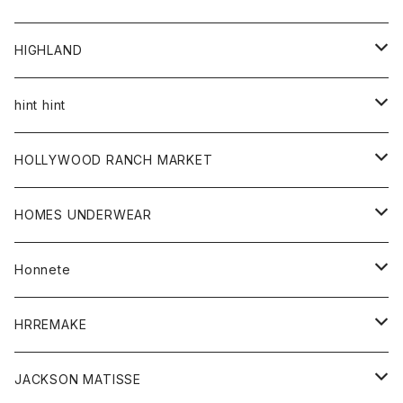
アウター
HIGHLAND
ジャケット
トップス
帽子
hint hint
シャツ
ボトム
ストール
HOLLYWOOD RANCH MARKET
カーディガン
グッズ
アウター
HOMES UNDERWEAR
Tシャツ
帽子
カーディガン
アクセサリー
アウター
Honnete
コート
ウォレット
カーディガン
キッズ
キッズ
ブラウス
HRREMAKE
ジャケット
ストール
コート
Tシャツ
Tシャツ
グッズ
グッズ
ワンピース
バック
JACKSON MATISSE