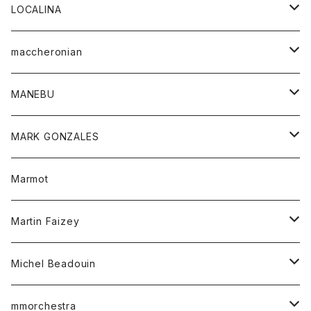
ジャケット
パンツ
アウター
トップス
LOCALINA
Tシャツ
スカート
スカート
カットソー
シャツ
ロングスリーブテーシャツ
maccheronian
トレーナー
セーター
ニット
シャツ
靴
MANEBU
パーカー
チュニック
ボトム
スカート
靴
MARK GONZALES
ハーフスリーブTシャツ
Tシャツ
ワンピース
ボトム
トップス
Marmot
ブラウス
ボトム
Tシャツ
ワンピース
Tシャツ
Martin Faizey
ベスト
ワンピース
ベルト
Michel Beadouin
ポロシャツ
トップス
mmorchestra
ロングスリーブTシャツ