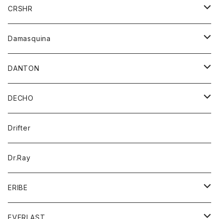
シャツ
ジャケット
ジャケット
CRSHR
バンダナ
トレーナー
スカート
ワンピース
キャップ
Damasquina
ネクタイ
パーカー
チュニック
ブラウス
ウォレット
DANTON
帽子
ベスト
Tシャツ
カードケース
アウター
DECHO
ポロシャツ
パーカー
コート
バッグ
アクセサリー
帽子
Drifter
ロングスリーブTシャツ
ワンピース
ジャケット
バッグ
キッズ
Dr.Ray
ボトム
ダウンジャケット
シャツ
グッズ
ERIBE
ジャケット
ダウンベスト
Tシャツ
帽子
トップス
ニット
EVERLAST