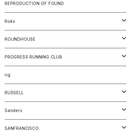
帽子
靴
トップス
財布
パンツ
REPRODUCTION OF FOUND
ロングスリーブカットソー
バック
カットソー
ショートパンツ
ボトムス
バック
Rokx
帽子
カーディガン
ショートパンツ
レディース
ボトム
ROUNDHOUSE
シャツ
パンツ
カットソー
エプロン
PROGRESS RUNNING CLUB
セーター
コート
キッズ
トップス
rig
Tシャツ
ジャケット
オーバーオール
Tシャツ
ボトム
グッズ
RUSSELL
トレーナー
シャツ
ペインターパンツ
帽子
アウター
Sanders
ニット
セーター
コート
スカート
グッズ
SANFRANCISCO