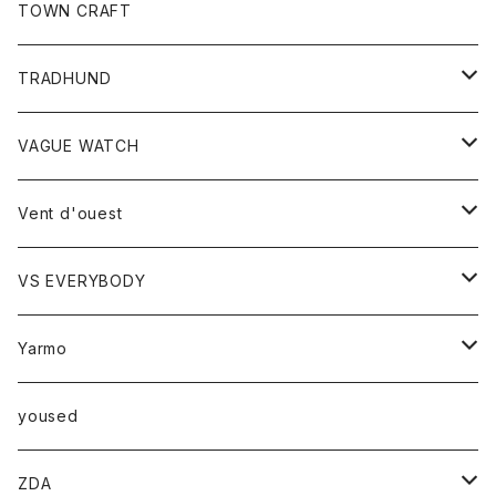
トップス
TOWN CRAFT
レディース
TRADHUND
カットソー
セーター
VAGUE WATCH
ベスト
時計
Vent d'ouest
ボトム
VS EVERYBODY
スカート
トップス
トップス
Yarmo
パンツ
ベスト
Ｔシャツ
アウター
yoused
コート
小物
ZDA