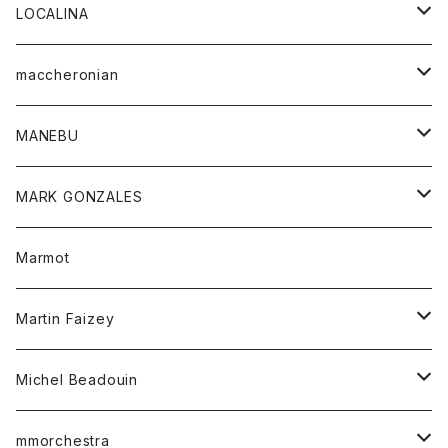
ジャケット
パンツ
アウター
トップス
LOCALINA
Tシャツ
スカート
スカート
カットソー
シャツ
ロングスリーブテーシャツ
maccheronian
トレーナー
セーター
ニット
シャツ
靴
MANEBU
パーカー
チュニック
ボトム
スカート
靴
MARK GONZALES
ハーフスリーブTシャツ
Tシャツ
ワンピース
ボトム
トップス
Marmot
ブラウス
ボトム
Tシャツ
ワンピース
Tシャツ
Martin Faizey
ベスト
ワンピース
ベルト
Michel Beadouin
ポロシャツ
トップス
mmorchestra
ロングスリーブTシャツ