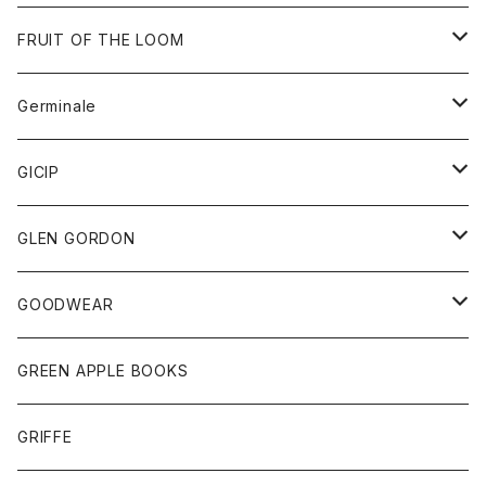
ダウンベスト
バッグ
サングラス
FRUIT OF THE LOOM
Tシャツ
アウター
Germinale
ボトム
パーカー
グッズ
靴
GICIP
ネクタイ
サンダル
トップス
トップス
GLEN GORDON
チーフ
シャツ
Tシャツ
ボトム
グッズ
GOODWEAR
タンクトップ
ショートパンツ
手袋
レディース
トップス
GREEN APPLE BOOKS
Tシャツ
スカート
スカート
Tシャツ
GRIFFE
トレーナー