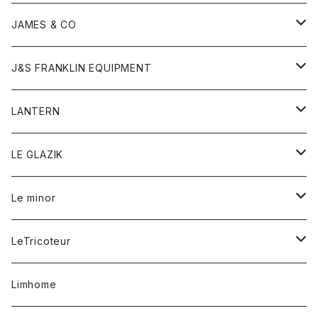
ダウンベスト
ネックレス
ジャケット
ロンパース
アンダーウェア
靴
トップス
トップス
キッズ
Tシャツ
JAMES & CO
パーカー
バッグ
ダウンベスト
靴
ストール
カーディガン
カットソー
トレーナー
ボトム
ボトム
トップス
帽子
ボトム
J&S FRANKLIN EQUIPMENT
ブレザー
ブレスレット
パーカー
グローブ
バンダナ
ジャケット
シャツ
オーバーオール
オーバーオール
Gジャケット
レディース
レディース
帽子
アウター
LANTERN
フリース
ベルト
ストール/マフラー
帽子
シャツ
セーター
ショートパンツ
ショートパンツ
スウェット
アウター
オーバーオール
ワンピース
アウター
LE GLAZIK
マフラー
バック
スウェットシャツ
Tシャツ
ジーンズ
スカート
カーディガン
シャツ
ワンピース
Tシャツ
レディース
Le minor
リング
帽子
ストレッチフライス
トレーナー
スウェットパンツ
パンツ
コート
コート
ボトム
LeTricoteur
バンダナ
セーター
ベスト
スカート
シャツ
シャツ
スカート
レディース
カーディガン
Limhome
タンクトップ
パンツ
スウェット