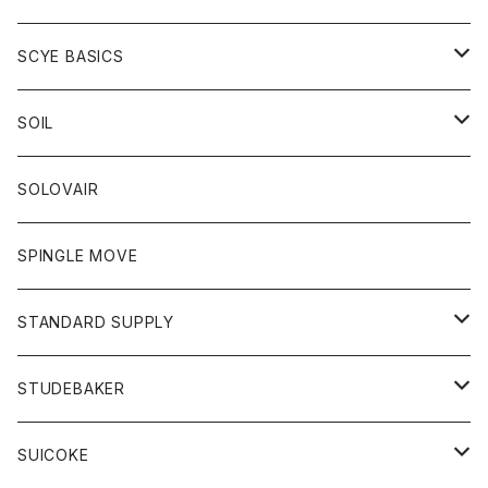
ベスト
Tシャツ
パーカー
靴
Tシャツ
アウター
SCYE BASICS
ロングスリーブＴシャツ
ボトム
カーディガン
トップス
グッズ
ボトム
SOIL
ワンピース
コート
Tシャツ
ネクタイ
ジーンズ
ボトム
アクセサリー
トップス
靴
SOLOVAIR
ジャケット
トレーナー
グローブ
チノパン
ショートパンツ
ポロシャツ
レディース
トップス
靴
ワンピース
SPINGLE MOVE
パーカー
パーカー
ストール
スカート
ベスト
スカート
カットソー
アクセサリー
ボトム
トップス
STANDARD SUPPLY
ロングスリーブTシャツ
パンツ
ジャケット
Tシャツ
カーディガン
バック
ショートパンツ
カットソー
レディース
ボトム
財布
STUDEBAKER
Tシャツ
パーカー
ジャケット
パンツ
カットソー
パンツ
バッグ
アクセサリー
SUICOKE