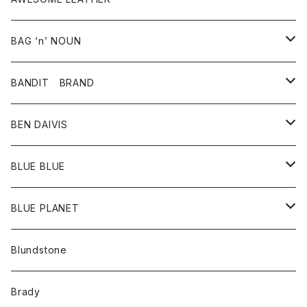
スカート
その他雑貨
グッズ
アウター
BAG ‘n’ NOUN
パンツ
靴
革ジャケット
アクセサリー
BANDIT BRAND
バッグ
トップス
BEN DAIVIS
ポーチ
Ｔシャツ
ポトム
BLUE BLUE
パンツ
アウター
BLUE PLANET
カーディガン
アクセサリー
サングラス
Blundstone
コート
バッグ
キッズ
Brady