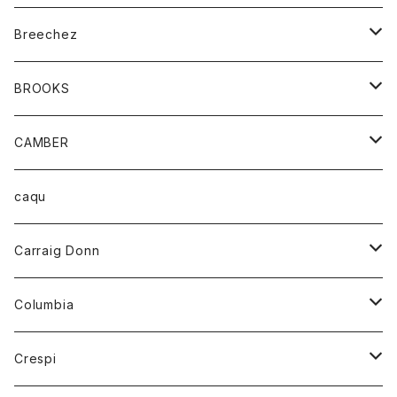
ジャケット
ベルト
Tシャツ
グッズ
Breechez
ダウンベスト
アンダーウェアー
トップス
シャツ
BROOKS
パーカー
カードホルダー
カーディガン
ボトム
グッズ
CAMBER
ブレザー
キーホルダー
ジャケット
オーバーオール
靴
レディース
トップス
caqu
靴
シャツ
ショートパンツ
オーバーオール
ハーフスリーブTシャツ
Carraig Donn
財布
セーター
ジーンズ
カーディガン
ニット
Columbia
ストール/マフラー
タンクトップ
スカート
コート
アウター
Crespi
チーフ
Tシャツ
パンツ