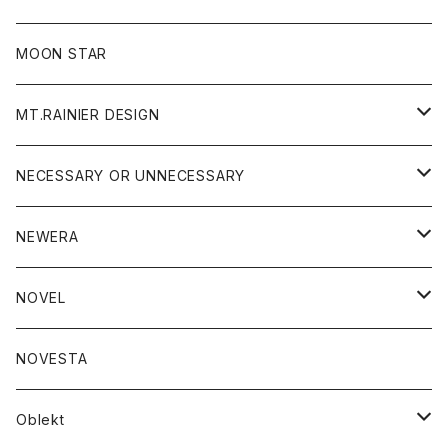
ジャケット
フリース
パンツ
帽子
MOON STAR
ニット
MT.RAINIER DESIGN
ブラウス
アウター
NECESSARY OR UNNECESSARY
コート
アクセサリー
アウター
NEWERA
ジャケット
バッグ
コート
グッズ
アクセサリー
帽子
NOVEL
ダウンジャケット
ジャケット
ウォレット
バッグ
トップス
グッズ
トップス
NOVESTA
ダウンベスト
ダウン
靴
ブレスレット
ジャケット
靴
カットソー
ボトム
トップス
ボトム
Oblekt