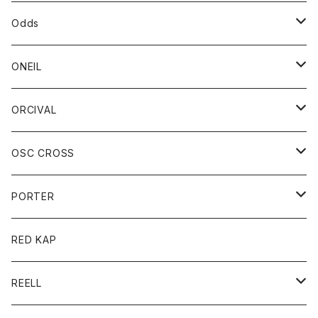
パーカー
パーカー
バック
ベルト
シャツ
ストール/マフラー
スエット
ショートパンツ
シャツ
レディース
ボトム
ボトム
Odds
ベスト
帽子
Tシャツ
帽子
フーディ
パンツ
シャツジャケット
シャツ
ショートパンツ
ショートパンツ
レディース
帽子
ONEIL
トレーナー
セーター
Tシャツ
ジーンズ
パンツ
ボトム
スカート
ORCIVAL
ベスト
Tシャツ
ボトム
パンツ
アウター
OSC CROSS
トレーナー
コート
アクセサリー
ダウンジャケット
PORTER
ベスト
ジャケット
バッグ
キッズ
カードホルダー
RED KAP
ロングスリーブＴシャツ
ダウンベスト
Tシャツ
グッズ
キーホルダー
REELL
パーカー