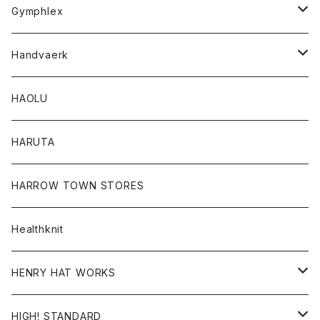
Tシャツ
Gymphlex
ロングスリーブTシャツ
アウター
Handvaerk
カーディガン
トップス
トップス
HAOLU
コート
シャツ
Tシャツ
レディース
HARUTA
ダウンジャケツト
スウェット
ロンTEE
カーディガン
ボトム
HARROW TOWN STORES
ダウンベスト
ダウンベスト
スエット
コート
パンツ
Healthknit
ジャケット
Ｔシャツ
Ｔシャツ
HENRY HAT WORKS
ワンピース
帽子
HIGH! STANDARD