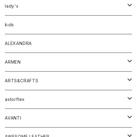
アウター
lady's
トップス
アウター
kids
Tシャツ
ボトムス
トップス
ALEXANDRA
シャツ
Tシャツ・カットソー
ボトムス
ARMEN
ニット・セーター
シャツ・ブラウス
パンツ
ワンピース・オールインワン
アウター
ARTS&CRAFTS
スウェット・パーカー
ニット・セーター
スカート
コート
バッグ
トップス
アクセサリー
astorflex
タンクトップ
パーカー・スウェット
ジャケット
ベスト
ウォレット
シューズ
ワンピース
グッズ
AVANTI
タンクトップ・キャミソール
シャツ
バッグ
靴
アクセサリー
ボトム
シャツ
AWESOME LEATHER