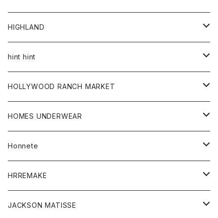
アウター
HIGHLAND
ジャケット
トップス
帽子
hint hint
シャツ
ボトム
ストール
HOLLYWOOD RANCH MARKET
カーディガン
グッズ
アウター
HOMES UNDERWEAR
Tシャツ
帽子
カーディガン
アクセサリー
アウター
Honnete
コート
ウォレット
カーディガン
キッズ
キッズ
ブラウス
HRREMAKE
ジャケット
ストール
コート
Tシャツ
Tシャツ
グッズ
グッズ
ワンピース
バック
JACKSON MATISSE