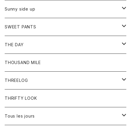
シャツ
カーディガン
オーバーオール
ブレスレット
ブーツ
Sunny side up
セーター
グローブ
リング
サンダル
アウター
SWEET PANTS
Tシャツ
Tシャツ
Ｇジャン
ボトム
ボトム
THE DAY
シャツ
ジーンズ
ショートパンツ
トップス
THOUSAND MILE
ボトム
Tシャツ
THREELOG
ワンピース
トップス
THRIFTY LOOK
コート
Tシャツ
Tous les jours