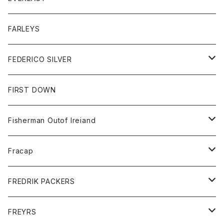
ベスト
ベスト
シャツ
ボトム
トップス
FARLEYS
フリース
セーター
ショートパンツ
ジャケット
レディース
ボトム
FEDERICO SILVER
Tシャツ
パンツ
スエットシャツ
コート
スエットパンツ
グッズ
アクセサリー
FIRST DOWN
トレーナー
ロングスリーブTシャツ
ジャケット
帽子
Fisherman Outof Ireiand
ポロシャツ
シャツ
ニット
Fracap
ショートパンツ
グッズ
FREDRIK PACKERS
ダウンジャケット
靴
アクセサリー
FREYRS