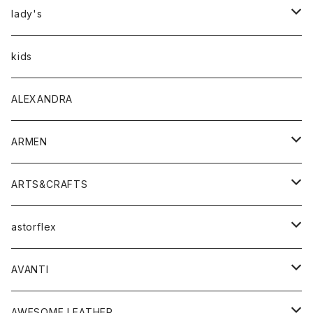
アウター
lady's
トップス
アウター
kids
Tシャツ
ボトムス
トップス
ALEXANDRA
シャツ
Tシャツ・カットソー
ボトムス
ARMEN
ニット・セーター
シャツ・ブラウス
パンツ
ワンピース・オールインワン
アウター
ARTS&CRAFTS
スウェット・パーカー
ニット・セーター
スカート
コート
バッグ
トップス
アクセサリー
astorflex
タンクトップ
パーカー・スウェット
ジャケット
ベスト
ウォレット
シューズ
ワンピース
グッズ
AVANTI
タンクトップ・キャミソール
シャツ
バッグ
靴
アクセサリー
ボトム
シャツ
AWESOME LEATHER