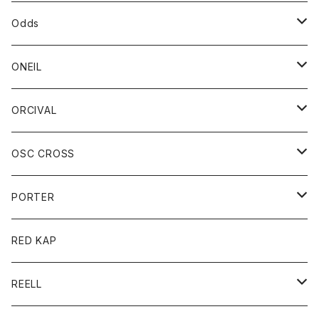
パーカー
パーカー
バック
ベルト
シャツ
ストール/マフラー
スエット
ショートパンツ
シャツ
レディース
ボトム
ボトム
Odds
ベスト
帽子
Tシャツ
帽子
フーディ
パンツ
シャツジャケット
シャツ
ショートパンツ
ショートパンツ
レディース
帽子
ONEIL
トレーナー
セーター
Tシャツ
ジーンズ
パンツ
ボトム
スカート
ORCIVAL
ベスト
Tシャツ
ボトム
パンツ
アウター
OSC CROSS
トレーナー
コート
アクセサリー
ダウンジャケット
PORTER
ベスト
ジャケット
バッグ
キッズ
カードホルダー
RED KAP
ロングスリーブＴシャツ
ダウンベスト
Tシャツ
グッズ
キーホルダー
REELL
パーカー