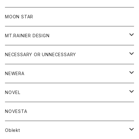
ジャケット
フリース
パンツ
帽子
MOON STAR
ニット
MT.RAINIER DESIGN
ブラウス
アウター
NECESSARY OR UNNECESSARY
コート
アクセサリー
アウター
NEWERA
ジャケット
バッグ
コート
グッズ
アクセサリー
帽子
NOVEL
ダウンジャケット
ジャケット
ウォレット
バッグ
トップス
グッズ
トップス
NOVESTA
ダウンベスト
ダウン
靴
ブレスレット
ジャケット
靴
カットソー
ボトム
トップス
ボトム
Oblekt