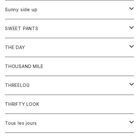
シャツ
カーディガン
オーバーオール
ブレスレット
ブーツ
Sunny side up
セーター
グローブ
リング
サンダル
アウター
SWEET PANTS
Tシャツ
Tシャツ
Ｇジャン
ボトム
ボトム
THE DAY
シャツ
ジーンズ
ショートパンツ
トップス
THOUSAND MILE
ボトム
Tシャツ
THREELOG
ワンピース
トップス
THRIFTY LOOK
コート
Tシャツ
Tous les jours