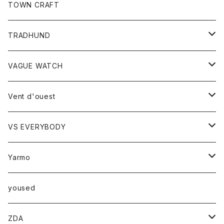
トップス
TOWN CRAFT
レディース
TRADHUND
カットソー
セーター
VAGUE WATCH
ベスト
時計
Vent d'ouest
ボトム
VS EVERYBODY
スカート
トップス
トップス
Yarmo
パンツ
ベスト
Ｔシャツ
アウター
yoused
コート
小物
ZDA