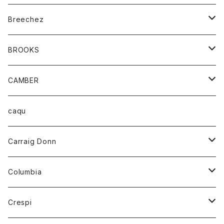
ジャケット
ベルト
Tシャツ
グッズ
Breechez
ダウンベスト
アンダーウェアー
トップス
シャツ
BROOKS
パーカー
カードホルダー
カーディガン
ボトム
グッズ
CAMBER
ブレザー
キーホルダー
ジャケット
オーバーオール
靴
レディース
トップス
caqu
靴
シャツ
ショートパンツ
オーバーオール
ハーフスリーブTシャツ
Carraig Donn
財布
セーター
ジーンズ
カーディガン
ニット
Columbia
ストール/マフラー
タンクトップ
スカート
コート
アウター
Crespi
チーフ
Tシャツ
パンツ