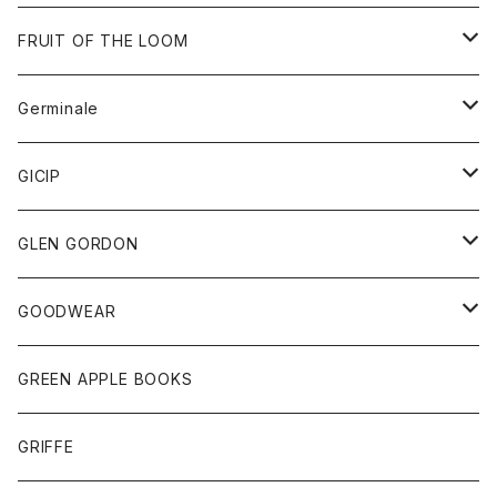
ダウンベスト
バッグ
サングラス
FRUIT OF THE LOOM
Tシャツ
アウター
Germinale
ボトム
パーカー
グッズ
靴
GICIP
ネクタイ
サンダル
トップス
トップス
GLEN GORDON
チーフ
シャツ
Tシャツ
ボトム
グッズ
GOODWEAR
タンクトップ
ショートパンツ
手袋
レディース
トップス
GREEN APPLE BOOKS
Tシャツ
スカート
スカート
Tシャツ
GRIFFE
トレーナー