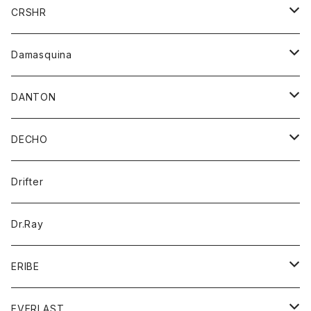
シャツ
ジャケット
ジャケット
CRSHR
バンダナ
トレーナー
スカート
ワンピース
キャップ
Damasquina
ネクタイ
パーカー
チュニック
ブラウス
ウォレット
DANTON
帽子
ベスト
Tシャツ
カードケース
アウター
DECHO
ポロシャツ
パーカー
コート
バッグ
アクセサリー
帽子
Drifter
ロングスリーブTシャツ
ワンピース
ジャケット
バッグ
キッズ
Dr.Ray
ボトム
ダウンジャケット
シャツ
グッズ
ERIBE
ジャケット
ダウンベスト
Tシャツ
帽子
トップス
ニット
EVERLAST