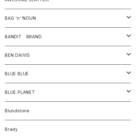
スカート
その他雑貨
グッズ
アウター
BAG ‘n’ NOUN
パンツ
靴
革ジャケット
アクセサリー
BANDIT BRAND
バッグ
トップス
BEN DAIVIS
ポーチ
Ｔシャツ
ポトム
BLUE BLUE
パンツ
アウター
BLUE PLANET
カーディガン
アクセサリー
サングラス
Blundstone
コート
バッグ
キッズ
Brady