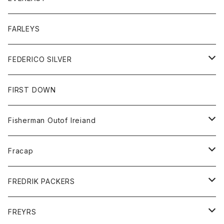
ベスト
ベスト
シャツ
ボトム
トップス
FARLEYS
フリース
セーター
ショートパンツ
ジャケット
レディース
ボトム
FEDERICO SILVER
Tシャツ
パンツ
スエットシャツ
コート
スエットパンツ
グッズ
アクセサリー
FIRST DOWN
トレーナー
ロングスリーブTシャツ
ジャケット
帽子
Fisherman Outof Ireiand
ポロシャツ
シャツ
ニット
Fracap
ショートパンツ
グッズ
FREDRIK PACKERS
ダウンジャケット
靴
アクセサリー
FREYRS