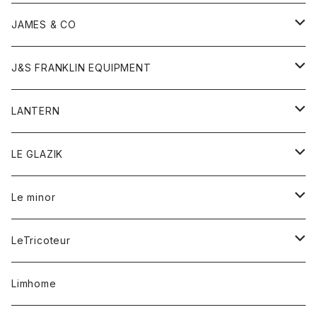
ダウンベスト
ネックレス
ジャケット
ロンパース
アンダーウェア
靴
トップス
トップス
キッズ
Tシャツ
JAMES & CO
パーカー
バッグ
ダウンベスト
靴
ストール
カーディガン
カットソー
トレーナー
ボトム
ボトム
トップス
帽子
ボトム
J&S FRANKLIN EQUIPMENT
ブレザー
ブレスレット
パーカー
グローブ
バンダナ
ジャケット
シャツ
オーバーオール
オーバーオール
Gジャケット
レディース
レディース
帽子
アウター
LANTERN
フリース
ベルト
ストール/マフラー
帽子
シャツ
セーター
ショートパンツ
ショートパンツ
スウェット
アウター
オーバーオール
ワンピース
アウター
LE GLAZIK
マフラー
バック
スウェットシャツ
Tシャツ
ジーンズ
スカート
カーディガン
シャツ
ワンピース
Tシャツ
レディース
Le minor
リング
帽子
ストレッチフライス
トレーナー
スウェットパンツ
パンツ
コート
コート
ボトム
LeTricoteur
バンダナ
セーター
ベスト
スカート
シャツ
シャツ
スカート
レディース
カーディガン
Limhome
タンクトップ
パンツ
スウェット