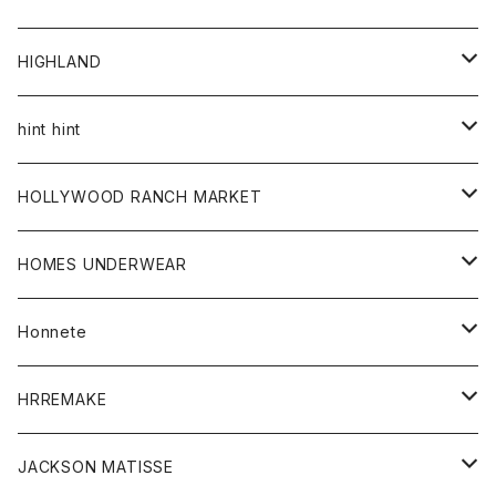
アウター
HIGHLAND
ジャケット
トップス
帽子
hint hint
シャツ
ボトム
ストール
HOLLYWOOD RANCH MARKET
カーディガン
グッズ
アウター
HOMES UNDERWEAR
Tシャツ
帽子
カーディガン
アクセサリー
アウター
Honnete
コート
ウォレット
カーディガン
キッズ
キッズ
ブラウス
HRREMAKE
ジャケット
ストール
コート
Tシャツ
Tシャツ
グッズ
グッズ
ワンピース
バック
JACKSON MATISSE