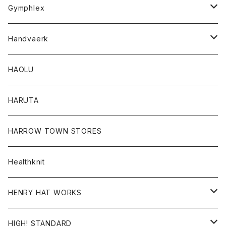
Tシャツ
Gymphlex
ロングスリーブTシャツ
アウター
Handvaerk
カーディガン
トップス
トップス
HAOLU
コート
シャツ
Tシャツ
レディース
HARUTA
ダウンジャケツト
スウェット
ロンTEE
カーディガン
ボトム
HARROW TOWN STORES
ダウンベスト
ダウンベスト
スエット
コート
パンツ
Healthknit
ジャケット
Ｔシャツ
Ｔシャツ
HENRY HAT WORKS
ワンピース
帽子
HIGH! STANDARD