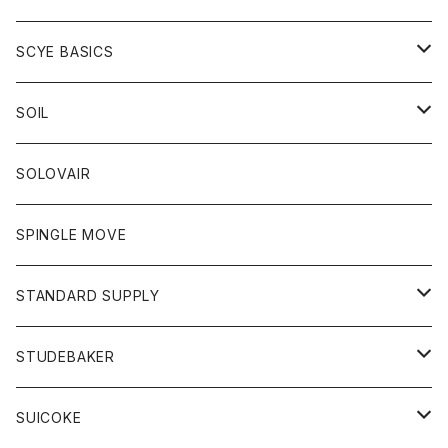
ベスト
Tシャツ
パーカー
靴
Tシャツ
アウター
SCYE BASICS
ロングスリーブＴシャツ
ボトム
カーディガン
トップス
グッズ
ボトム
SOIL
ワンピース
コート
Tシャツ
ネクタイ
ジーンズ
ボトム
アクセサリー
トップス
靴
SOLOVAIR
ジャケット
トレーナー
グローブ
チノパン
ショートパンツ
ポロシャツ
レディース
トップス
靴
ワンピース
SPINGLE MOVE
パーカー
パーカー
ストール
スカート
ベスト
スカート
カットソー
アクセサリー
ボトム
トップス
STANDARD SUPPLY
ロングスリーブTシャツ
パンツ
ジャケット
Tシャツ
カーディガン
バック
ショートパンツ
カットソー
レディース
ボトム
財布
STUDEBAKER
Tシャツ
パーカー
ジャケット
パンツ
カットソー
パンツ
バッグ
アクセサリー
SUICOKE