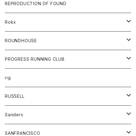
帽子
靴
トップス
財布
パンツ
REPRODUCTION OF FOUND
ロングスリーブカットソー
バック
カットソー
ショートパンツ
ボトムス
バック
Rokx
帽子
カーディガン
ショートパンツ
レディース
ボトム
ROUNDHOUSE
シャツ
パンツ
カットソー
エプロン
PROGRESS RUNNING CLUB
セーター
コート
キッズ
トップス
rig
Tシャツ
ジャケット
オーバーオール
Tシャツ
ボトム
グッズ
RUSSELL
トレーナー
シャツ
ペインターパンツ
帽子
アウター
Sanders
ニット
セーター
コート
スカート
グッズ
SANFRANCISCO