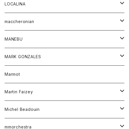
ジャケット
パンツ
アウター
トップス
LOCALINA
Tシャツ
スカート
スカート
カットソー
シャツ
ロングスリーブテーシャツ
maccheronian
トレーナー
セーター
ニット
シャツ
靴
MANEBU
パーカー
チュニック
ボトム
スカート
靴
MARK GONZALES
ハーフスリーブTシャツ
Tシャツ
ワンピース
ボトム
トップス
Marmot
ブラウス
ボトム
Tシャツ
ワンピース
Tシャツ
Martin Faizey
ベスト
ワンピース
ベルト
Michel Beadouin
ポロシャツ
トップス
mmorchestra
ロングスリーブTシャツ