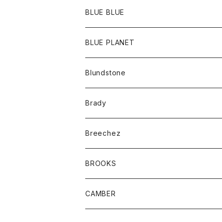
ポーチ
Ｔシャツ
ポトム
BLUE BLUE
パンツ
アウター
BLUE PLANET
カーディガン
アクセサリー
サングラス
Blundstone
コート
バッグ
キッズ
Brady
ジャケット
ベルト
Tシャツ
グッズ
Breechez
ダウンベスト
アンダーウェアー
トップス
シャツ
BROOKS
パーカー
カードホルダー
カーディガン
ボトム
グッズ
CAMBER
ブレザー
キーホルダー
ジャケット
オーバーオール
靴