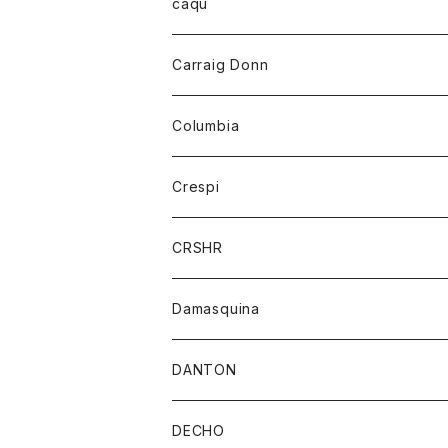
レディース
トップス
caqu
靴
シャツ
ショートパンツ
オーバーオール
ハーフスリーブTシャツ
Carraig Donn
財布
セーター
ジーンズ
カーディガン
ニット
Columbia
ストール/マフラー
タンクトップ
スカート
コート
アウター
Crespi
チーフ
Tシャツ
パンツ
シャツ
ジャケット
ジャケット
CRSHR
バンダナ
トレーナー
スカート
ワンピース
キャップ
Damasquina
ネクタイ
パーカー
チュニック
ブラウス
ウォレット
DANTON
帽子
ベスト
Tシャツ
カードケース
アウター
DECHO