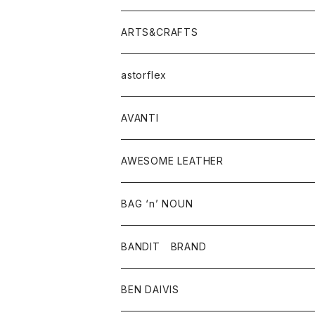
ニット・セーター
シャツ・ブラウス
パンツ
ワンピース・オールインワン
アウター
ARTS&CRAFTS
スウェット・パーカー
ニット・セーター
スカート
コート
バッグ
トップス
アクセサリー
astorflex
タンクトップ
パーカー・スウェット
ジャケット
ベスト
ウォレット
シューズ
ワンピース
グッズ
AVANTI
タンクトップ・キャミソール
シャツ
バッグ
靴
アクセサリー
ボトム
シャツ
AWESOME LEATHER
スカート
その他雑貨
グッズ
アウター
BAG ‘n’ NOUN
パンツ
靴
革ジャケット
アクセサリー
BANDIT BRAND
バッグ
トップス
BEN DAIVIS