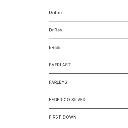
ポロシャツ
パーカー
コート
バッグ
アクセサリー
帽子
Drifter
ロングスリーブTシャツ
ワンピース
ジャケット
バッグ
キッズ
Dr.Ray
ボトム
ダウンジャケット
シャツ
グッズ
ERIBE
ジャケット
ダウンベスト
Tシャツ
帽子
トップス
ニット
EVERLAST
ベスト
ベスト
シャツ
ボトム
トップス
FARLEYS
フリース
セーター
ショートパンツ
ジャケット
レディース
ボトム
FEDERICO SILVER
Tシャツ
パンツ
スエットシャツ
コート
スエットパンツ
グッズ
アクセサリー
FIRST DOWN