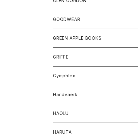
トップス
トップス
GLEN GORDON
チーフ
シャツ
Tシャツ
ボトム
グッズ
GOODWEAR
タンクトップ
ショートパンツ
手袋
レディース
トップス
GREEN APPLE BOOKS
Tシャツ
スカート
スカート
Tシャツ
GRIFFE
トレーナー
Tシャツ
Gymphlex
ロングスリーブTシャツ
アウター
Handvaerk
カーディガン
トップス
トップス
HAOLU
コート
シャツ
Tシャツ
レディース
HARUTA