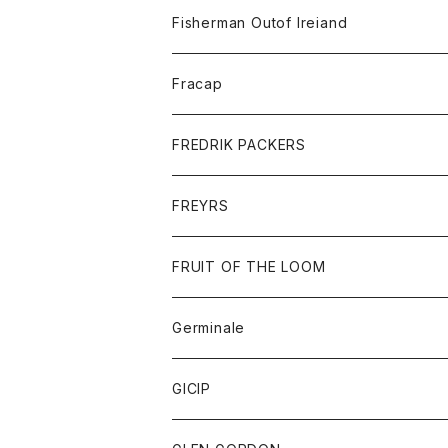
トレーナー
ロングスリーブTシャツ
ジャケット
帽子
Fisherman Outof Ireiand
ポロシャツ
シャツ
ニット
Fracap
ショートパンツ
グッズ
FREDRIK PACKERS
ダウンジャケット
靴
アクセサリー
FREYRS
ダウンベスト
バッグ
サングラス
FRUIT OF THE LOOM
Tシャツ
アウター
Germinale
ボトム
パーカー
グッズ
靴
GICIP
ネクタイ
サンダル