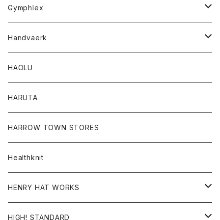
Tシャツ
Gymphlex
ロングスリーブTシャツ
アウター
Handvaerk
カーディガン
トップス
トップス
HAOLU
コート
シャツ
Tシャツ
レディース
HARUTA
ダウンジャケツト
スウェット
ロンTEE
カーディガン
ボトム
HARROW TOWN STORES
ダウンベスト
ダウンベスト
スエット
コート
パンツ
Healthknit
ジャケット
Ｔシャツ
Ｔシャツ
HENRY HAT WORKS
ワンピース
帽子
HIGH! STANDARD