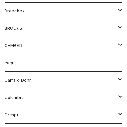
ジャケット
ベルト
Tシャツ
グッズ
Breechez
ダウンベスト
アンダーウェアー
トップス
シャツ
BROOKS
パーカー
カードホルダー
カーディガン
ボトム
グッズ
CAMBER
ブレザー
キーホルダー
ジャケット
オーバーオール
靴
レディース
トップス
caqu
靴
シャツ
ショートパンツ
オーバーオール
ハーフスリーブTシャツ
Carraig Donn
財布
セーター
ジーンズ
カーディガン
ニット
Columbia
ストール/マフラー
タンクトップ
スカート
コート
アウター
Crespi
チーフ
Tシャツ
パンツ