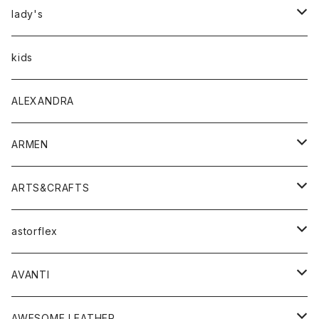
アウター
lady's
トップス
アウター
kids
Tシャツ
ボトムス
トップス
ALEXANDRA
シャツ
Tシャツ・カットソー
ボトムス
ARMEN
ニット・セーター
シャツ・ブラウス
パンツ
ワンピース・オールインワン
アウター
ARTS&CRAFTS
スウェット・パーカー
ニット・セーター
スカート
コート
バッグ
トップス
アクセサリー
astorflex
タンクトップ
パーカー・スウェット
ジャケット
ベスト
ウォレット
シューズ
ワンピース
グッズ
AVANTI
タンクトップ・キャミソール
シャツ
バッグ
靴
アクセサリー
ボトム
シャツ
AWESOME LEATHER