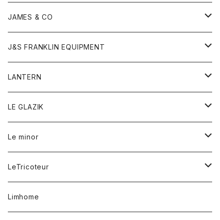
ダウンベスト
ネックレス
ジャケット
ロンパース
アンダーウェア
靴
トップス
トップス
キッズ
Tシャツ
JAMES & CO
パーカー
バッグ
ダウンベスト
靴
ストール
カーディガン
カットソー
トレーナー
ボトム
ボトム
トップス
帽子
ボトム
J&S FRANKLIN EQUIPMENT
ブレザー
ブレスレット
パーカー
グローブ
バンダナ
ジャケット
シャツ
オーバーオール
オーバーオール
Gジャケット
レディース
レディース
帽子
アウター
LANTERN
フリース
ベルト
ストール/マフラー
帽子
シャツ
セーター
ショートパンツ
ショートパンツ
スウェット
アウター
オーバーオール
ワンピース
アウター
LE GLAZIK
マフラー
バック
スウェットシャツ
Tシャツ
ジーンズ
スカート
カーディガン
シャツ
ワンピース
Tシャツ
レディース
Le minor
リング
帽子
ストレッチフライス
トレーナー
スウェットパンツ
パンツ
コート
コート
ボトム
LeTricoteur
バンダナ
セーター
ベスト
スカート
シャツ
シャツ
スカート
レディース
カーディガン
Limhome
タンクトップ
パンツ
スウェット