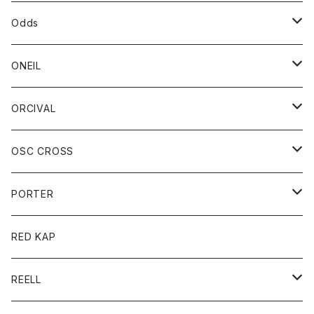
パーカー
パーカー
バック
ベルト
シャツ
ストール/マフラー
スエット
ショートパンツ
シャツ
レディース
ボトム
ボトム
Odds
ベスト
帽子
Tシャツ
帽子
フーディ
パンツ
シャツジャケット
シャツ
ショートパンツ
ショートパンツ
レディース
帽子
ONEIL
トレーナー
セーター
Tシャツ
ジーンズ
パンツ
ボトム
スカート
ORCIVAL
ベスト
Tシャツ
ボトム
パンツ
アウター
OSC CROSS
トレーナー
コート
アクセサリー
ダウンジャケット
PORTER
ベスト
ジャケット
バッグ
キッズ
カードホルダー
RED KAP
ロングスリーブＴシャツ
ダウンベスト
Tシャツ
グッズ
キーホルダー
REELL
パーカー