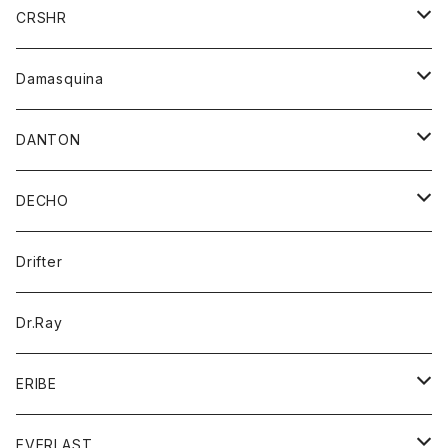
シャツ
ジャケット
ジャケット
CRSHR
バンダナ
トレーナー
スカート
ワンピース
キャップ
Damasquina
ネクタイ
パーカー
チュニック
ブラウス
ウォレット
DANTON
帽子
ベスト
Tシャツ
カードケース
アウター
DECHO
ポロシャツ
パーカー
コート
バッグ
アクセサリー
帽子
Drifter
ロングスリーブTシャツ
ワンピース
ジャケット
バッグ
キッズ
Dr.Ray
ボトム
ダウンジャケット
シャツ
グッズ
ERIBE
ジャケット
ダウンベスト
Tシャツ
帽子
トップス
ニット
EVERLAST