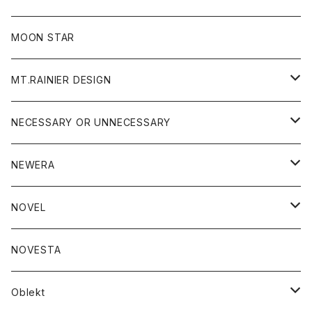
ジャケット
フリース
パンツ
帽子
MOON STAR
ニット
MT.RAINIER DESIGN
ブラウス
アウター
NECESSARY OR UNNECESSARY
コート
アクセサリー
アウター
NEWERA
ジャケット
バッグ
コート
グッズ
アクセサリー
帽子
NOVEL
ダウンジャケット
ジャケット
ウォレット
バッグ
トップス
グッズ
トップス
NOVESTA
ダウンベスト
ダウン
靴
ブレスレット
ジャケット
靴
カットソー
ボトム
トップス
ボトム
Oblekt