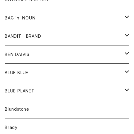
スカート
その他雑貨
グッズ
アウター
BAG ‘n’ NOUN
パンツ
靴
革ジャケット
アクセサリー
BANDIT BRAND
バッグ
トップス
BEN DAIVIS
ポーチ
Ｔシャツ
ポトム
BLUE BLUE
パンツ
アウター
BLUE PLANET
カーディガン
アクセサリー
サングラス
Blundstone
コート
バッグ
キッズ
Brady