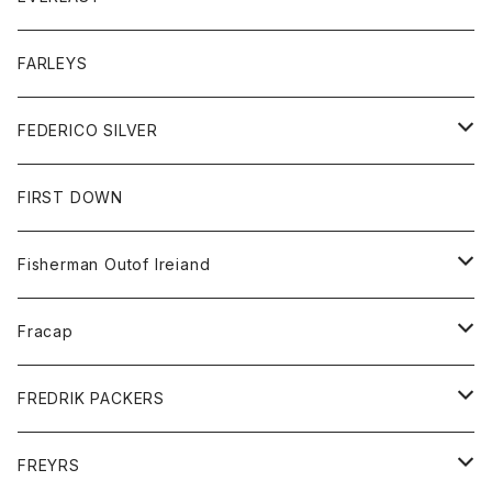
ベスト
ベスト
シャツ
ボトム
トップス
FARLEYS
フリース
セーター
ショートパンツ
ジャケット
レディース
ボトム
FEDERICO SILVER
Tシャツ
パンツ
スエットシャツ
コート
スエットパンツ
グッズ
アクセサリー
FIRST DOWN
トレーナー
ロングスリーブTシャツ
ジャケット
帽子
Fisherman Outof Ireiand
ポロシャツ
シャツ
ニット
Fracap
ショートパンツ
グッズ
FREDRIK PACKERS
ダウンジャケット
靴
アクセサリー
FREYRS