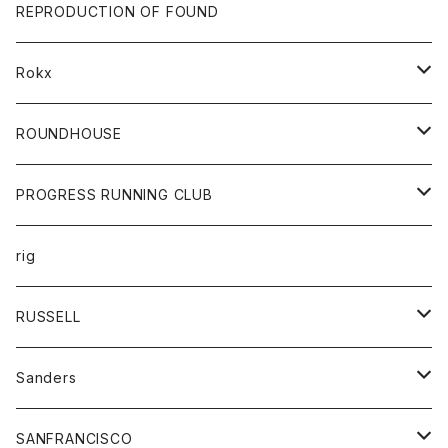
帽子
靴
トップス
財布
パンツ
REPRODUCTION OF FOUND
ロングスリーブカットソー
バック
カットソー
ショートパンツ
ボトムス
バック
Rokx
帽子
カーディガン
ショートパンツ
レディース
ボトム
ROUNDHOUSE
シャツ
パンツ
カットソー
エプロン
PROGRESS RUNNING CLUB
セーター
コート
キッズ
トップス
rig
Tシャツ
ジャケット
オーバーオール
Tシャツ
ボトム
グッズ
RUSSELL
トレーナー
シャツ
ペインターパンツ
帽子
アウター
Sanders
ニット
セーター
コート
スカート
グッズ
SANFRANCISCO