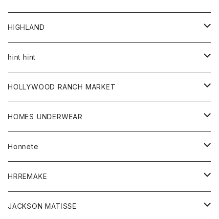
アウター
HIGHLAND
ジャケット
トップス
帽子
hint hint
シャツ
ボトム
ストール
HOLLYWOOD RANCH MARKET
カーディガン
グッズ
アウター
HOMES UNDERWEAR
Tシャツ
帽子
カーディガン
アクセサリー
アウター
Honnete
コート
ウォレット
カーディガン
キッズ
キッズ
ブラウス
HRREMAKE
ジャケット
ストール
コート
Tシャツ
Tシャツ
グッズ
グッズ
ワンピース
バック
JACKSON MATISSE