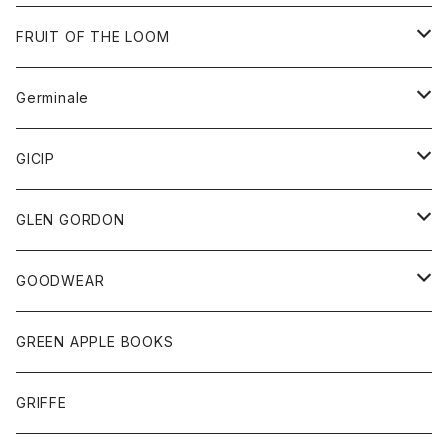
ダウンベスト
バッグ
サングラス
FRUIT OF THE LOOM
Tシャツ
アウター
Germinale
ボトム
パーカー
グッズ
靴
GICIP
ネクタイ
サンダル
トップス
トップス
GLEN GORDON
チーフ
シャツ
Tシャツ
ボトム
グッズ
GOODWEAR
タンクトップ
ショートパンツ
手袋
レディース
トップス
GREEN APPLE BOOKS
Tシャツ
スカート
スカート
Tシャツ
GRIFFE
トレーナー