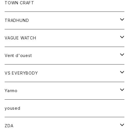
トップス
TOWN CRAFT
レディース
TRADHUND
カットソー
セーター
VAGUE WATCH
ベスト
時計
Vent d'ouest
ボトム
VS EVERYBODY
スカート
トップス
トップス
Yarmo
パンツ
ベスト
Ｔシャツ
アウター
yoused
コート
小物
ZDA