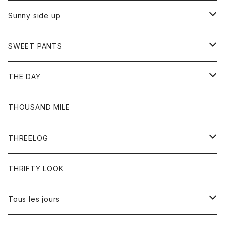
シャツ
カーディガン
オーバーオール
ブレスレット
ブーツ
Sunny side up
セーター
グローブ
リング
サンダル
アウター
SWEET PANTS
Tシャツ
Tシャツ
Ｇジャン
ボトム
ボトム
THE DAY
シャツ
ジーンズ
ショートパンツ
トップス
THOUSAND MILE
ボトム
Tシャツ
THREELOG
ワンピース
トップス
THRIFTY LOOK
コート
Tシャツ
Tous les jours