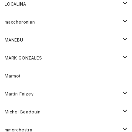
ジャケット
パンツ
アウター
トップス
LOCALINA
Tシャツ
スカート
スカート
カットソー
シャツ
ロングスリーブテーシャツ
maccheronian
トレーナー
セーター
ニット
シャツ
靴
MANEBU
パーカー
チュニック
ボトム
スカート
靴
MARK GONZALES
ハーフスリーブTシャツ
Tシャツ
ワンピース
ボトム
トップス
Marmot
ブラウス
ボトム
Tシャツ
ワンピース
Tシャツ
Martin Faizey
ベスト
ワンピース
ベルト
Michel Beadouin
ポロシャツ
トップス
mmorchestra
ロングスリーブTシャツ