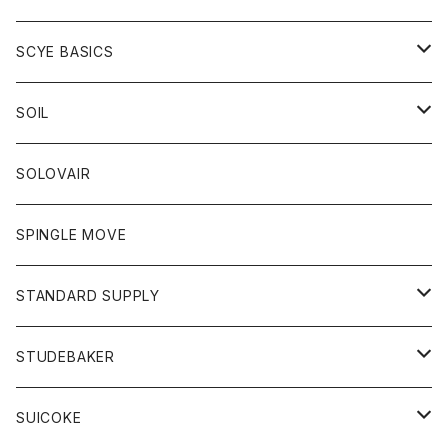
ベスト
Tシャツ
パーカー
靴
Tシャツ
アウター
SCYE BASICS
ロングスリーブＴシャツ
ボトム
カーディガン
トップス
グッズ
ボトム
SOIL
ワンピース
コート
Tシャツ
ネクタイ
ジーンズ
ボトム
アクセサリー
トップス
靴
SOLOVAIR
ジャケット
トレーナー
グローブ
チノパン
ショートパンツ
ポロシャツ
レディース
トップス
靴
ワンピース
SPINGLE MOVE
パーカー
パーカー
ストール
スカート
ベスト
スカート
カットソー
アクセサリー
ボトム
トップス
STANDARD SUPPLY
ロングスリーブTシャツ
パンツ
ジャケット
Tシャツ
カーディガン
バック
ショートパンツ
カットソー
レディース
ボトム
財布
STUDEBAKER
Tシャツ
パーカー
ジャケット
パンツ
カットソー
パンツ
バッグ
アクセサリー
SUICOKE