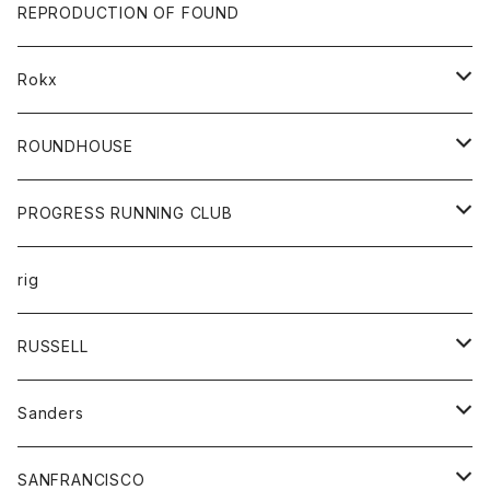
帽子
靴
トップス
財布
パンツ
REPRODUCTION OF FOUND
ロングスリーブカットソー
バック
カットソー
ショートパンツ
ボトムス
バック
Rokx
帽子
カーディガン
ショートパンツ
レディース
ボトム
ROUNDHOUSE
シャツ
パンツ
カットソー
エプロン
PROGRESS RUNNING CLUB
セーター
コート
キッズ
トップス
rig
Tシャツ
ジャケット
オーバーオール
Tシャツ
ボトム
グッズ
RUSSELL
トレーナー
シャツ
ペインターパンツ
帽子
アウター
Sanders
ニット
セーター
コート
スカート
グッズ
SANFRANCISCO