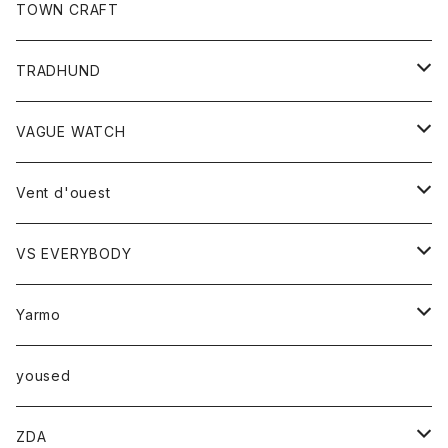
トップス
TOWN CRAFT
レディース
TRADHUND
カットソー
セーター
VAGUE WATCH
ベスト
時計
Vent d'ouest
ボトム
VS EVERYBODY
スカート
トップス
トップス
Yarmo
パンツ
ベスト
Ｔシャツ
アウター
yoused
コート
小物
ZDA