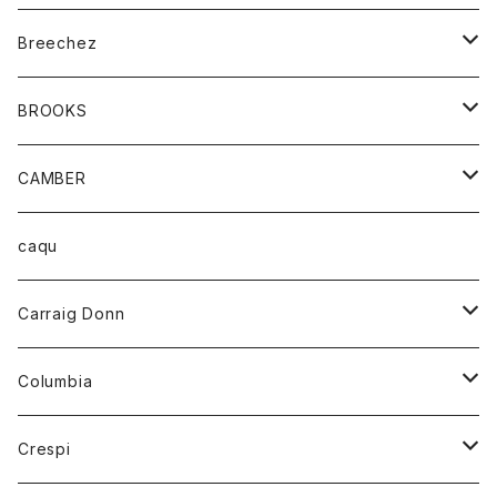
ジャケット
ベルト
Tシャツ
グッズ
Breechez
ダウンベスト
アンダーウェアー
トップス
シャツ
BROOKS
パーカー
カードホルダー
カーディガン
ボトム
グッズ
CAMBER
ブレザー
キーホルダー
ジャケット
オーバーオール
靴
レディース
トップス
caqu
靴
シャツ
ショートパンツ
オーバーオール
ハーフスリーブTシャツ
Carraig Donn
財布
セーター
ジーンズ
カーディガン
ニット
Columbia
ストール/マフラー
タンクトップ
スカート
コート
アウター
Crespi
チーフ
Tシャツ
パンツ