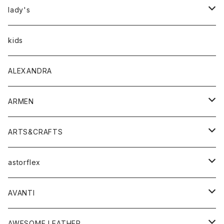
アウター
lady's
トップス
アウター
kids
Tシャツ
ボトムス
トップス
ALEXANDRA
シャツ
Tシャツ・カットソー
ボトムス
ARMEN
ニット・セーター
シャツ・ブラウス
パンツ
ワンピース・オールインワン
アウター
ARTS&CRAFTS
スウェット・パーカー
ニット・セーター
スカート
コート
バッグ
トップス
アクセサリー
astorflex
タンクトップ
パーカー・スウェット
ジャケット
ベスト
ウォレット
シューズ
ワンピース
グッズ
AVANTI
タンクトップ・キャミソール
シャツ
バッグ
靴
アクセサリー
ボトム
シャツ
AWESOME LEATHER