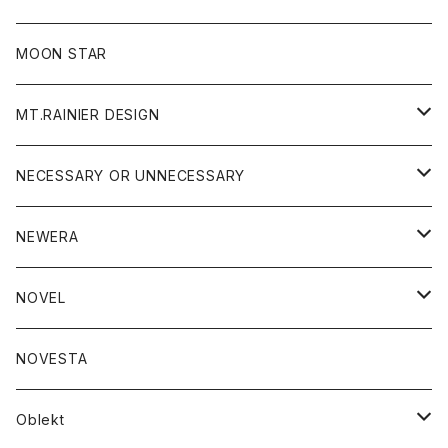
ジャケット
フリース
パンツ
帽子
MOON STAR
ニット
MT.RAINIER DESIGN
ブラウス
アウター
NECESSARY OR UNNECESSARY
コート
アクセサリー
アウター
NEWERA
ジャケット
バッグ
コート
グッズ
アクセサリー
帽子
NOVEL
ダウンジャケット
ジャケット
ウォレット
バッグ
トップス
グッズ
トップス
NOVESTA
ダウンベスト
ダウン
靴
ブレスレット
ジャケット
靴
カットソー
ボトム
トップス
ボトム
Oblekt