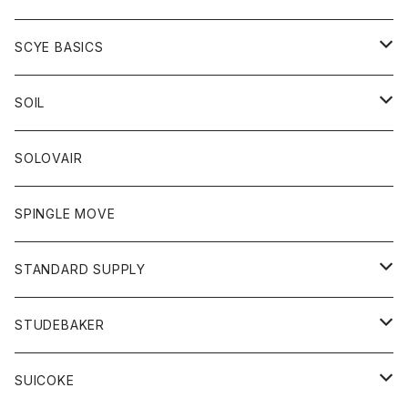
ベスト
Tシャツ
パーカー
靴
Tシャツ
アウター
SCYE BASICS
ロングスリーブＴシャツ
ボトム
カーディガン
トップス
グッズ
ボトム
SOIL
ワンピース
コート
Tシャツ
ネクタイ
ジーンズ
ボトム
アクセサリー
トップス
靴
SOLOVAIR
ジャケット
トレーナー
グローブ
チノパン
ショートパンツ
ポロシャツ
レディース
トップス
靴
ワンピース
SPINGLE MOVE
パーカー
パーカー
ストール
スカート
ベスト
スカート
カットソー
アクセサリー
ボトム
トップス
STANDARD SUPPLY
ロングスリーブTシャツ
パンツ
ジャケット
Tシャツ
カーディガン
バック
ショートパンツ
カットソー
レディース
ボトム
財布
STUDEBAKER
Tシャツ
パーカー
ジャケット
パンツ
カットソー
パンツ
バッグ
アクセサリー
SUICOKE