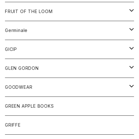
ダウンベスト
バッグ
サングラス
FRUIT OF THE LOOM
Tシャツ
アウター
Germinale
ボトム
パーカー
グッズ
靴
GICIP
ネクタイ
サンダル
トップス
トップス
GLEN GORDON
チーフ
シャツ
Tシャツ
ボトム
グッズ
GOODWEAR
タンクトップ
ショートパンツ
手袋
レディース
トップス
GREEN APPLE BOOKS
Tシャツ
スカート
スカート
Tシャツ
GRIFFE
トレーナー