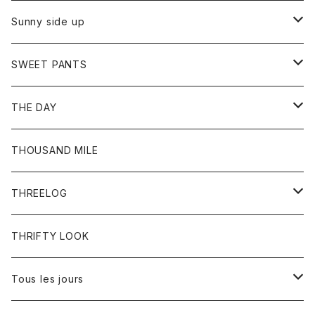
シャツ
カーディガン
オーバーオール
ブレスレット
ブーツ
Sunny side up
セーター
グローブ
リング
サンダル
アウター
SWEET PANTS
Tシャツ
Tシャツ
Ｇジャン
ボトム
ボトム
THE DAY
シャツ
ジーンズ
ショートパンツ
トップス
THOUSAND MILE
ボトム
Tシャツ
THREELOG
ワンピース
トップス
THRIFTY LOOK
コート
Tシャツ
Tous les jours