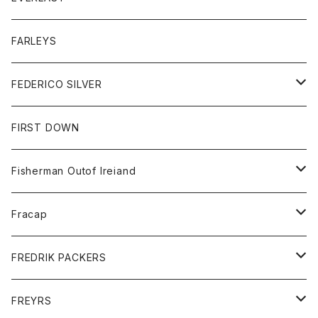
ベスト
ベスト
シャツ
ボトム
トップス
FARLEYS
フリース
セーター
ショートパンツ
ジャケット
レディース
ボトム
FEDERICO SILVER
Tシャツ
パンツ
スエットシャツ
コート
スエットパンツ
グッズ
アクセサリー
FIRST DOWN
トレーナー
ロングスリーブTシャツ
ジャケット
帽子
Fisherman Outof Ireiand
ポロシャツ
シャツ
ニット
Fracap
ショートパンツ
グッズ
FREDRIK PACKERS
ダウンジャケット
靴
アクセサリー
FREYRS