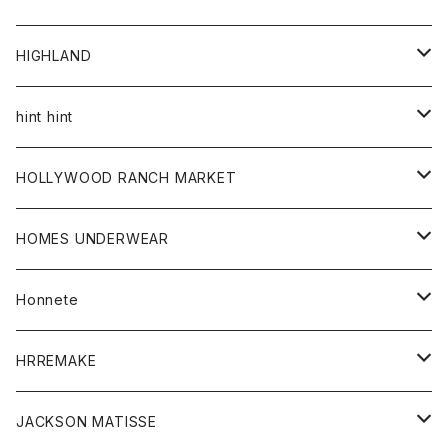
アウター
HIGHLAND
ジャケット
トップス
帽子
hint hint
シャツ
ボトム
ストール
HOLLYWOOD RANCH MARKET
カーディガン
グッズ
アウター
HOMES UNDERWEAR
Tシャツ
帽子
カーディガン
アクセサリー
アウター
Honnete
コート
ウォレット
カーディガン
キッズ
キッズ
ブラウス
HRREMAKE
ジャケット
ストール
コート
Tシャツ
Tシャツ
グッズ
グッズ
ワンピース
バック
JACKSON MATISSE