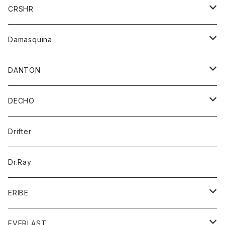
シャツ
ジャケット
ジャケット
CRSHR
バンダナ
トレーナー
スカート
ワンピース
キャップ
Damasquina
ネクタイ
パーカー
チュニック
ブラウス
ウォレット
DANTON
帽子
ベスト
Tシャツ
カードケース
アウター
DECHO
ポロシャツ
パーカー
コート
バッグ
アクセサリー
帽子
Drifter
ロングスリーブTシャツ
ワンピース
ジャケット
バッグ
キッズ
Dr.Ray
ボトム
ダウンジャケット
シャツ
グッズ
ERIBE
ジャケット
ダウンベスト
Tシャツ
帽子
トップス
ニット
EVERLAST