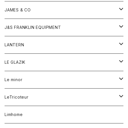
ダウンベスト
ネックレス
ジャケット
ロンパース
アンダーウェア
靴
トップス
トップス
キッズ
Tシャツ
JAMES & CO
パーカー
バッグ
ダウンベスト
靴
ストール
カーディガン
カットソー
トレーナー
ボトム
ボトム
トップス
帽子
ボトム
J&S FRANKLIN EQUIPMENT
ブレザー
ブレスレット
パーカー
グローブ
バンダナ
ジャケット
シャツ
オーバーオール
オーバーオール
Gジャケット
レディース
レディース
帽子
アウター
LANTERN
フリース
ベルト
ストール/マフラー
帽子
シャツ
セーター
ショートパンツ
ショートパンツ
スウェット
アウター
オーバーオール
ワンピース
アウター
LE GLAZIK
マフラー
バック
スウェットシャツ
Tシャツ
ジーンズ
スカート
カーディガン
シャツ
ワンピース
Tシャツ
レディース
Le minor
リング
帽子
ストレッチフライス
トレーナー
スウェットパンツ
パンツ
コート
コート
ボトム
LeTricoteur
バンダナ
セーター
ベスト
スカート
シャツ
シャツ
スカート
レディース
カーディガン
Limhome
タンクトップ
パンツ
スウェット