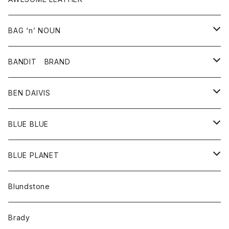
スカート
その他雑貨
グッズ
アウター
BAG ‘n’ NOUN
パンツ
靴
革ジャケット
アクセサリー
BANDIT BRAND
バッグ
トップス
BEN DAIVIS
ポーチ
Ｔシャツ
ポトム
BLUE BLUE
パンツ
アウター
BLUE PLANET
カーディガン
アクセサリー
サングラス
Blundstone
コート
バッグ
キッズ
Brady