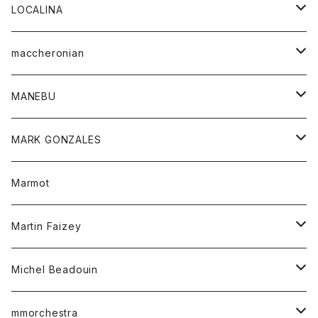
ジャケット
パンツ
アウター
トップス
LOCALINA
Tシャツ
スカート
スカート
カットソー
シャツ
ロングスリーブテーシャツ
maccheronian
トレーナー
セーター
ニット
シャツ
靴
MANEBU
パーカー
チュニック
ボトム
スカート
靴
MARK GONZALES
ハーフスリーブTシャツ
Tシャツ
ワンピース
ボトム
トップス
Marmot
ブラウス
ボトム
Tシャツ
ワンピース
Tシャツ
Martin Faizey
ベスト
ワンピース
ベルト
Michel Beadouin
ポロシャツ
トップス
mmorchestra
ロングスリーブTシャツ