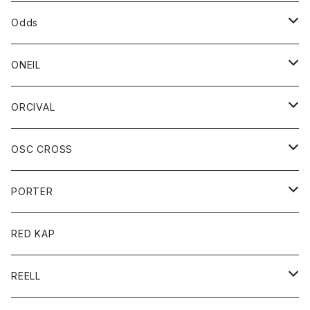
パーカー
パーカー
バック
ベルト
シャツ
ストール/マフラー
スエット
ショートパンツ
シャツ
レディース
ボトム
ボトム
Odds
ベスト
帽子
Tシャツ
帽子
フーディ
パンツ
シャツジャケット
シャツ
ショートパンツ
ショートパンツ
レディース
帽子
ONEIL
トレーナー
セーター
Tシャツ
ジーンズ
パンツ
ボトム
スカート
ORCIVAL
ベスト
Tシャツ
ボトム
パンツ
アウター
OSC CROSS
トレーナー
コート
アクセサリー
ダウンジャケット
PORTER
ベスト
ジャケット
バッグ
キッズ
カードホルダー
RED KAP
ロングスリーブＴシャツ
ダウンベスト
Tシャツ
グッズ
キーホルダー
REELL
パーカー