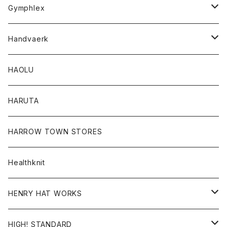
Tシャツ
Gymphlex
ロングスリーブTシャツ
アウター
Handvaerk
カーディガン
トップス
トップス
HAOLU
コート
シャツ
Tシャツ
レディース
HARUTA
ダウンジャケツト
スウェット
ロンTEE
カーディガン
ボトム
HARROW TOWN STORES
ダウンベスト
ダウンベスト
スエット
コート
パンツ
Healthknit
ジャケット
Ｔシャツ
Ｔシャツ
HENRY HAT WORKS
ワンピース
帽子
HIGH! STANDARD