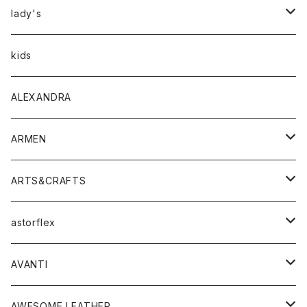
アウター
lady's
トップス
アウター
kids
Tシャツ
ボトムス
トップス
ALEXANDRA
シャツ
Tシャツ・カットソー
ボトムス
ARMEN
ニット・セーター
シャツ・ブラウス
パンツ
ワンピース・オールインワン
アウター
ARTS&CRAFTS
スウェット・パーカー
ニット・セーター
スカート
コート
バッグ
トップス
アクセサリー
astorflex
タンクトップ
パーカー・スウェット
ジャケット
ベスト
ウォレット
シューズ
ワンピース
グッズ
AVANTI
タンクトップ・キャミソール
シャツ
バッグ
靴
アクセサリー
ボトム
シャツ
AWESOME LEATHER