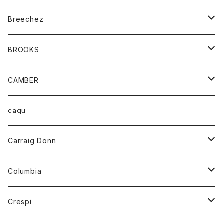
ジャケット
ベルト
Tシャツ
グッズ
Breechez
ダウンベスト
アンダーウェアー
トップス
シャツ
BROOKS
パーカー
カードホルダー
カーディガン
ボトム
グッズ
CAMBER
ブレザー
キーホルダー
ジャケット
オーバーオール
靴
レディース
トップス
caqu
靴
シャツ
ショートパンツ
オーバーオール
ハーフスリーブTシャツ
Carraig Donn
財布
セーター
ジーンズ
カーディガン
ニット
Columbia
ストール/マフラー
タンクトップ
スカート
コート
アウター
Crespi
チーフ
Tシャツ
パンツ