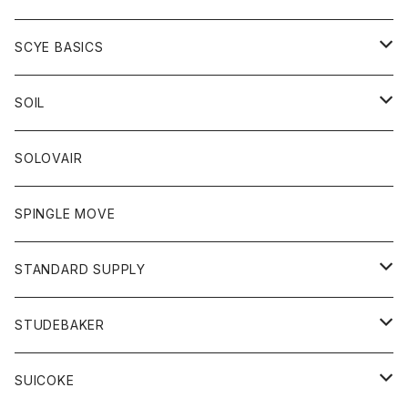
ベスト
Tシャツ
パーカー
靴
Tシャツ
アウター
SCYE BASICS
ロングスリーブＴシャツ
ボトム
カーディガン
トップス
グッズ
ボトム
SOIL
ワンピース
コート
Tシャツ
ネクタイ
ジーンズ
ボトム
アクセサリー
トップス
靴
SOLOVAIR
ジャケット
トレーナー
グローブ
チノパン
ショートパンツ
ポロシャツ
レディース
トップス
靴
ワンピース
SPINGLE MOVE
パーカー
パーカー
ストール
スカート
ベスト
スカート
カットソー
アクセサリー
ボトム
トップス
STANDARD SUPPLY
ロングスリーブTシャツ
パンツ
ジャケット
Tシャツ
カーディガン
バック
ショートパンツ
カットソー
レディース
ボトム
財布
STUDEBAKER
Tシャツ
パーカー
ジャケット
パンツ
カットソー
パンツ
バッグ
アクセサリー
SUICOKE