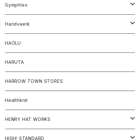
Tシャツ
Gymphlex
ロングスリーブTシャツ
アウター
Handvaerk
カーディガン
トップス
トップス
HAOLU
コート
シャツ
Tシャツ
レディース
HARUTA
ダウンジャケツト
スウェット
ロンTEE
カーディガン
ボトム
HARROW TOWN STORES
ダウンベスト
ダウンベスト
スエット
コート
パンツ
Healthknit
ジャケット
Ｔシャツ
Ｔシャツ
HENRY HAT WORKS
ワンピース
帽子
HIGH! STANDARD