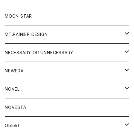
ジャケット
フリース
パンツ
帽子
MOON STAR
ニット
MT.RAINIER DESIGN
ブラウス
アウター
NECESSARY OR UNNECESSARY
コート
アクセサリー
アウター
NEWERA
ジャケット
バッグ
コート
グッズ
アクセサリー
帽子
NOVEL
ダウンジャケット
ジャケット
ウォレット
バッグ
トップス
グッズ
トップス
NOVESTA
ダウンベスト
ダウン
靴
ブレスレット
ジャケット
靴
カットソー
ボトム
トップス
ボトム
Oblekt