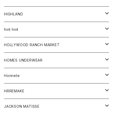
アウター
HIGHLAND
ジャケット
トップス
帽子
hint hint
シャツ
ボトム
ストール
HOLLYWOOD RANCH MARKET
カーディガン
グッズ
アウター
HOMES UNDERWEAR
Tシャツ
帽子
カーディガン
アクセサリー
アウター
Honnete
コート
ウォレット
カーディガン
キッズ
キッズ
ブラウス
HRREMAKE
ジャケット
ストール
コート
Tシャツ
Tシャツ
グッズ
グッズ
ワンピース
バック
JACKSON MATISSE