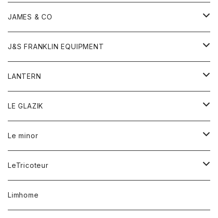
ダウンベスト
ネックレス
ジャケット
ロンパース
アンダーウェア
靴
トップス
トップス
キッズ
Tシャツ
JAMES & CO
パーカー
バッグ
ダウンベスト
靴
ストール
カーディガン
カットソー
トレーナー
ボトム
ボトム
トップス
帽子
ボトム
J&S FRANKLIN EQUIPMENT
ブレザー
ブレスレット
パーカー
グローブ
バンダナ
ジャケット
シャツ
オーバーオール
オーバーオール
Gジャケット
レディース
レディース
帽子
アウター
LANTERN
フリース
ベルト
ストール/マフラー
帽子
シャツ
セーター
ショートパンツ
ショートパンツ
スウェット
アウター
オーバーオール
ワンピース
アウター
LE GLAZIK
マフラー
バック
スウェットシャツ
Tシャツ
ジーンズ
スカート
カーディガン
シャツ
ワンピース
Tシャツ
レディース
Le minor
リング
帽子
ストレッチフライス
トレーナー
スウェットパンツ
パンツ
コート
コート
ボトム
LeTricoteur
バンダナ
セーター
ベスト
スカート
シャツ
シャツ
スカート
レディース
カーディガン
Limhome
タンクトップ
パンツ
スウェット