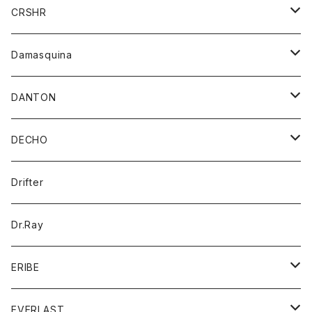
シャツ
ジャケット
ジャケット
CRSHR
バンダナ
トレーナー
スカート
ワンピース
キャップ
Damasquina
ネクタイ
パーカー
チュニック
ブラウス
ウォレット
DANTON
帽子
ベスト
Tシャツ
カードケース
アウター
DECHO
ポロシャツ
パーカー
コート
バッグ
アクセサリー
帽子
Drifter
ロングスリーブTシャツ
ワンピース
ジャケット
バッグ
キッズ
Dr.Ray
ボトム
ダウンジャケット
シャツ
グッズ
ERIBE
ジャケット
ダウンベスト
Tシャツ
帽子
トップス
ニット
EVERLAST