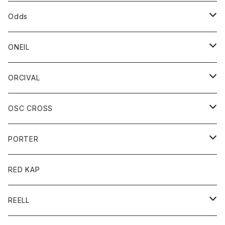
パーカー
パーカー
バック
ベルト
シャツ
ストール/マフラー
スエット
ショートパンツ
シャツ
レディース
ボトム
ボトム
Odds
ベスト
帽子
Tシャツ
帽子
フーディ
パンツ
シャツジャケット
シャツ
ショートパンツ
ショートパンツ
レディース
帽子
ONEIL
トレーナー
セーター
Tシャツ
ジーンズ
パンツ
ボトム
スカート
ORCIVAL
ベスト
Tシャツ
ボトム
パンツ
アウター
OSC CROSS
トレーナー
コート
アクセサリー
ダウンジャケット
PORTER
ベスト
ジャケット
バッグ
キッズ
カードホルダー
RED KAP
ロングスリーブＴシャツ
ダウンベスト
Tシャツ
グッズ
キーホルダー
REELL
パーカー