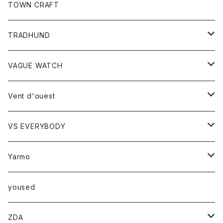
トップス
TOWN CRAFT
レディース
TRADHUND
カットソー
セーター
VAGUE WATCH
ベスト
時計
Vent d'ouest
ボトム
VS EVERYBODY
スカート
トップス
トップス
Yarmo
パンツ
ベスト
Ｔシャツ
アウター
yoused
コート
小物
ZDA