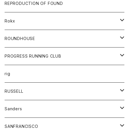
帽子
靴
トップス
財布
パンツ
REPRODUCTION OF FOUND
ロングスリーブカットソー
バック
カットソー
ショートパンツ
ボトムス
バック
Rokx
帽子
カーディガン
ショートパンツ
レディース
ボトム
ROUNDHOUSE
シャツ
パンツ
カットソー
エプロン
PROGRESS RUNNING CLUB
セーター
コート
キッズ
トップス
rig
Tシャツ
ジャケット
オーバーオール
Tシャツ
ボトム
グッズ
RUSSELL
トレーナー
シャツ
ペインターパンツ
帽子
アウター
Sanders
ニット
セーター
コート
スカート
グッズ
SANFRANCISCO