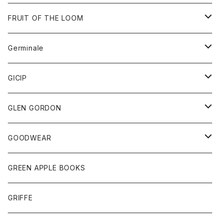
ダウンベスト
バッグ
サングラス
FRUIT OF THE LOOM
Tシャツ
アウター
Germinale
ボトム
パーカー
グッズ
靴
GICIP
ネクタイ
サンダル
トップス
トップス
GLEN GORDON
チーフ
シャツ
Tシャツ
ボトム
グッズ
GOODWEAR
タンクトップ
ショートパンツ
手袋
レディース
トップス
GREEN APPLE BOOKS
Tシャツ
スカート
スカート
Tシャツ
GRIFFE
トレーナー