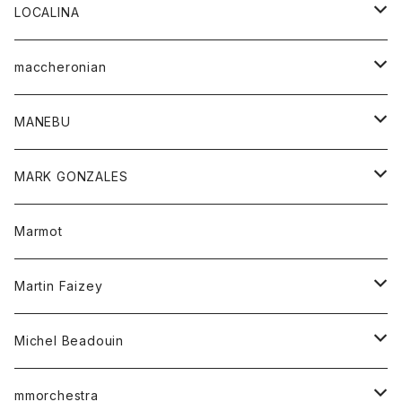
ジャケット
パンツ
アウター
トップス
LOCALINA
Tシャツ
スカート
スカート
カットソー
シャツ
ロングスリーブテーシャツ
maccheronian
トレーナー
セーター
ニット
シャツ
靴
MANEBU
パーカー
チュニック
ボトム
スカート
靴
MARK GONZALES
ハーフスリーブTシャツ
Tシャツ
ワンピース
ボトム
トップス
Marmot
ブラウス
ボトム
Tシャツ
ワンピース
Tシャツ
Martin Faizey
ベスト
ワンピース
ベルト
Michel Beadouin
ポロシャツ
トップス
mmorchestra
ロングスリーブTシャツ