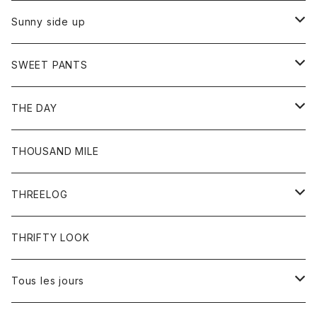
シャツ
カーディガン
オーバーオール
ブレスレット
ブーツ
Sunny side up
セーター
グローブ
リング
サンダル
アウター
SWEET PANTS
Tシャツ
Tシャツ
Ｇジャン
ボトム
ボトム
THE DAY
シャツ
ジーンズ
ショートパンツ
トップス
THOUSAND MILE
ボトム
Tシャツ
THREELOG
ワンピース
トップス
THRIFTY LOOK
コート
Tシャツ
Tous les jours