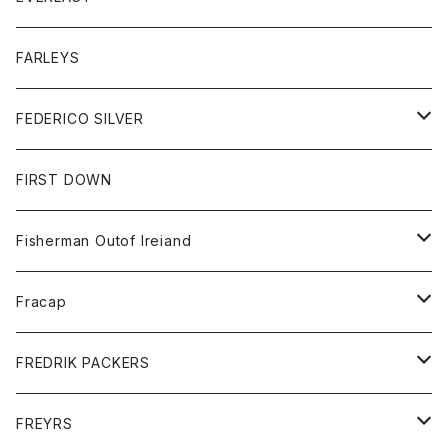
ベスト
ベスト
シャツ
ボトム
トップス
FARLEYS
フリース
セーター
ショートパンツ
ジャケット
レディース
ボトム
FEDERICO SILVER
Tシャツ
パンツ
スエットシャツ
コート
スエットパンツ
グッズ
アクセサリー
FIRST DOWN
トレーナー
ロングスリーブTシャツ
ジャケット
帽子
Fisherman Outof Ireiand
ポロシャツ
シャツ
ニット
Fracap
ショートパンツ
グッズ
FREDRIK PACKERS
ダウンジャケット
靴
アクセサリー
FREYRS