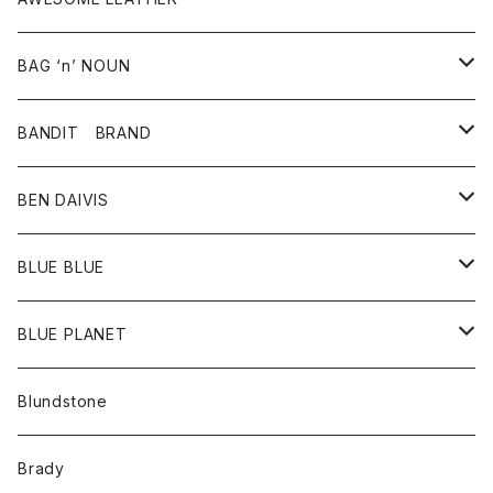
スカート
その他雑貨
グッズ
アウター
BAG ‘n’ NOUN
パンツ
靴
革ジャケット
アクセサリー
BANDIT BRAND
バッグ
トップス
BEN DAIVIS
ポーチ
Ｔシャツ
ポトム
BLUE BLUE
パンツ
アウター
BLUE PLANET
カーディガン
アクセサリー
サングラス
Blundstone
コート
バッグ
キッズ
Brady