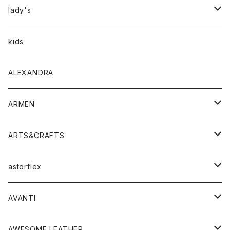
アウター
lady's
トップス
アウター
kids
Tシャツ
ボトムス
トップス
ALEXANDRA
シャツ
Tシャツ・カットソー
ボトムス
ARMEN
ニット・セーター
シャツ・ブラウス
パンツ
ワンピース・オールインワン
アウター
ARTS&CRAFTS
スウェット・パーカー
ニット・セーター
スカート
コート
バッグ
トップス
アクセサリー
astorflex
タンクトップ
パーカー・スウェット
ジャケット
ベスト
ウォレット
シューズ
ワンピース
グッズ
AVANTI
タンクトップ・キャミソール
シャツ
バッグ
靴
アクセサリー
ボトム
シャツ
AWESOME LEATHER