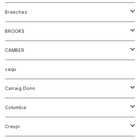
ジャケット
ベルト
Tシャツ
グッズ
Breechez
ダウンベスト
アンダーウェアー
トップス
シャツ
BROOKS
パーカー
カードホルダー
カーディガン
ボトム
グッズ
CAMBER
ブレザー
キーホルダー
ジャケット
オーバーオール
靴
レディース
トップス
caqu
靴
シャツ
ショートパンツ
オーバーオール
ハーフスリーブTシャツ
Carraig Donn
財布
セーター
ジーンズ
カーディガン
ニット
Columbia
ストール/マフラー
タンクトップ
スカート
コート
アウター
Crespi
チーフ
Tシャツ
パンツ