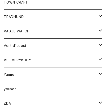
トップス
TOWN CRAFT
レディース
TRADHUND
カットソー
セーター
VAGUE WATCH
ベスト
時計
Vent d'ouest
ボトム
VS EVERYBODY
スカート
トップス
トップス
Yarmo
パンツ
ベスト
Ｔシャツ
アウター
yoused
コート
小物
ZDA