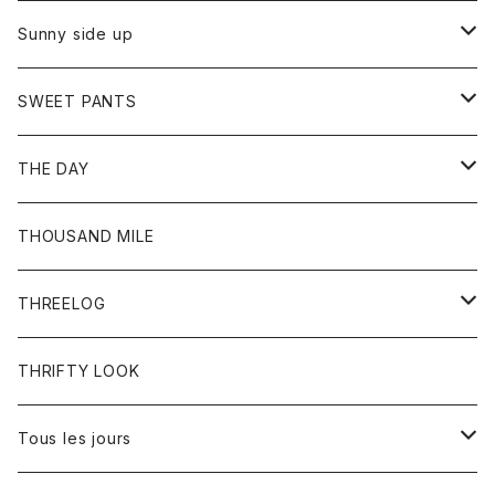
シャツ
カーディガン
オーバーオール
ブレスレット
ブーツ
Sunny side up
セーター
グローブ
リング
サンダル
アウター
SWEET PANTS
Tシャツ
Tシャツ
Ｇジャン
ボトム
ボトム
THE DAY
シャツ
ジーンズ
ショートパンツ
トップス
THOUSAND MILE
ボトム
Tシャツ
THREELOG
ワンピース
トップス
THRIFTY LOOK
コート
Tシャツ
Tous les jours