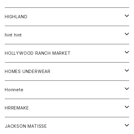
アウター
HIGHLAND
ジャケット
トップス
帽子
hint hint
シャツ
ボトム
ストール
HOLLYWOOD RANCH MARKET
カーディガン
グッズ
アウター
HOMES UNDERWEAR
Tシャツ
帽子
カーディガン
アクセサリー
アウター
Honnete
コート
ウォレット
カーディガン
キッズ
キッズ
ブラウス
HRREMAKE
ジャケット
ストール
コート
Tシャツ
Tシャツ
グッズ
グッズ
ワンピース
バック
JACKSON MATISSE