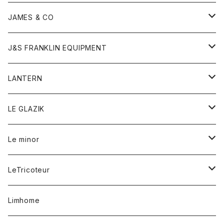
ダウンベスト
ネックレス
ジャケット
ロンパース
アンダーウェア
靴
トップス
トップス
キッズ
Tシャツ
JAMES & CO
パーカー
バッグ
ダウンベスト
靴
ストール
カーディガン
カットソー
トレーナー
ボトム
ボトム
トップス
帽子
ボトム
J&S FRANKLIN EQUIPMENT
ブレザー
ブレスレット
パーカー
グローブ
バンダナ
ジャケット
シャツ
オーバーオール
オーバーオール
Gジャケット
レディース
レディース
帽子
アウター
LANTERN
フリース
ベルト
ストール/マフラー
帽子
シャツ
セーター
ショートパンツ
ショートパンツ
スウェット
アウター
オーバーオール
ワンピース
アウター
LE GLAZIK
マフラー
バック
スウェットシャツ
Tシャツ
ジーンズ
スカート
カーディガン
シャツ
ワンピース
Tシャツ
レディース
Le minor
リング
帽子
ストレッチフライス
トレーナー
スウェットパンツ
パンツ
コート
コート
ボトム
LeTricoteur
バンダナ
セーター
ベスト
スカート
シャツ
シャツ
スカート
レディース
カーディガン
Limhome
タンクトップ
パンツ
スウェット