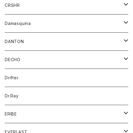
シャツ
ジャケット
ジャケット
CRSHR
バンダナ
トレーナー
スカート
ワンピース
キャップ
Damasquina
ネクタイ
パーカー
チュニック
ブラウス
ウォレット
DANTON
帽子
ベスト
Tシャツ
カードケース
アウター
DECHO
ポロシャツ
パーカー
コート
バッグ
アクセサリー
帽子
Drifter
ロングスリーブTシャツ
ワンピース
ジャケット
バッグ
キッズ
Dr.Ray
ボトム
ダウンジャケット
シャツ
グッズ
ERIBE
ジャケット
ダウンベスト
Tシャツ
帽子
トップス
ニット
EVERLAST