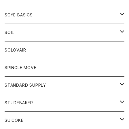
ベスト
Tシャツ
パーカー
靴
Tシャツ
アウター
SCYE BASICS
ロングスリーブＴシャツ
ボトム
カーディガン
トップス
グッズ
ボトム
SOIL
ワンピース
コート
Tシャツ
ネクタイ
ジーンズ
ボトム
アクセサリー
トップス
靴
SOLOVAIR
ジャケット
トレーナー
グローブ
チノパン
ショートパンツ
ポロシャツ
レディース
トップス
靴
ワンピース
SPINGLE MOVE
パーカー
パーカー
ストール
スカート
ベスト
スカート
カットソー
アクセサリー
ボトム
トップス
STANDARD SUPPLY
ロングスリーブTシャツ
パンツ
ジャケット
Tシャツ
カーディガン
バック
ショートパンツ
カットソー
レディース
ボトム
財布
STUDEBAKER
Tシャツ
パーカー
ジャケット
パンツ
カットソー
パンツ
バッグ
アクセサリー
SUICOKE