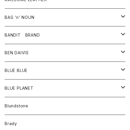
スカート
その他雑貨
グッズ
アウター
BAG ‘n’ NOUN
パンツ
靴
革ジャケット
アクセサリー
BANDIT BRAND
バッグ
トップス
BEN DAIVIS
ポーチ
Ｔシャツ
ポトム
BLUE BLUE
パンツ
アウター
BLUE PLANET
カーディガン
アクセサリー
サングラス
Blundstone
コート
バッグ
キッズ
Brady