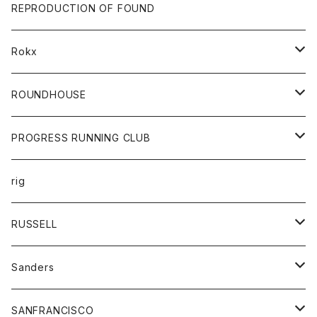
帽子
靴
トップス
財布
パンツ
REPRODUCTION OF FOUND
ロングスリーブカットソー
バック
カットソー
ショートパンツ
ボトムス
バック
Rokx
帽子
カーディガン
ショートパンツ
レディース
ボトム
ROUNDHOUSE
シャツ
パンツ
カットソー
エプロン
PROGRESS RUNNING CLUB
セーター
コート
キッズ
トップス
rig
Tシャツ
ジャケット
オーバーオール
Tシャツ
ボトム
グッズ
RUSSELL
トレーナー
シャツ
ペインターパンツ
帽子
アウター
Sanders
ニット
セーター
コート
スカート
グッズ
SANFRANCISCO