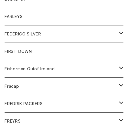
ベスト
ベスト
シャツ
ボトム
トップス
FARLEYS
フリース
セーター
ショートパンツ
ジャケット
レディース
ボトム
FEDERICO SILVER
Tシャツ
パンツ
スエットシャツ
コート
スエットパンツ
グッズ
アクセサリー
FIRST DOWN
トレーナー
ロングスリーブTシャツ
ジャケット
帽子
Fisherman Outof Ireiand
ポロシャツ
シャツ
ニット
Fracap
ショートパンツ
グッズ
FREDRIK PACKERS
ダウンジャケット
靴
アクセサリー
FREYRS