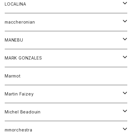
ジャケット
パンツ
アウター
トップス
LOCALINA
Tシャツ
スカート
スカート
カットソー
シャツ
ロングスリーブテーシャツ
maccheronian
トレーナー
セーター
ニット
シャツ
靴
MANEBU
パーカー
チュニック
ボトム
スカート
靴
MARK GONZALES
ハーフスリーブTシャツ
Tシャツ
ワンピース
ボトム
トップス
Marmot
ブラウス
ボトム
Tシャツ
ワンピース
Tシャツ
Martin Faizey
ベスト
ワンピース
ベルト
Michel Beadouin
ポロシャツ
トップス
mmorchestra
ロングスリーブTシャツ