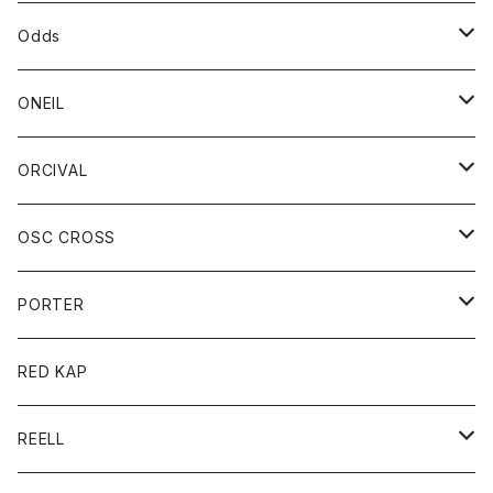
パーカー
パーカー
バック
ベルト
シャツ
ストール/マフラー
スエット
ショートパンツ
シャツ
レディース
ボトム
ボトム
Odds
ベスト
帽子
Tシャツ
帽子
フーディ
パンツ
シャツジャケット
シャツ
ショートパンツ
ショートパンツ
レディース
帽子
ONEIL
トレーナー
セーター
Tシャツ
ジーンズ
パンツ
ボトム
スカート
ORCIVAL
ベスト
Tシャツ
ボトム
パンツ
アウター
OSC CROSS
トレーナー
コート
アクセサリー
ダウンジャケット
PORTER
ベスト
ジャケット
バッグ
キッズ
カードホルダー
RED KAP
ロングスリーブＴシャツ
ダウンベスト
Tシャツ
グッズ
キーホルダー
REELL
パーカー