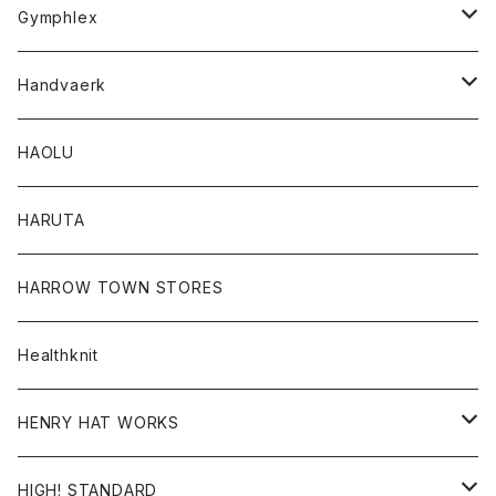
Tシャツ
Gymphlex
ロングスリーブTシャツ
アウター
Handvaerk
カーディガン
トップス
トップス
HAOLU
コート
シャツ
Tシャツ
レディース
HARUTA
ダウンジャケツト
スウェット
ロンTEE
カーディガン
ボトム
HARROW TOWN STORES
ダウンベスト
ダウンベスト
スエット
コート
パンツ
Healthknit
ジャケット
Ｔシャツ
Ｔシャツ
HENRY HAT WORKS
ワンピース
帽子
HIGH! STANDARD