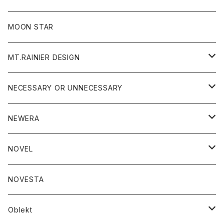
ジャケット
フリース
パンツ
帽子
MOON STAR
ニット
MT.RAINIER DESIGN
ブラウス
アウター
NECESSARY OR UNNECESSARY
コート
アクセサリー
アウター
NEWERA
ジャケット
バッグ
コート
グッズ
アクセサリー
帽子
NOVEL
ダウンジャケット
ジャケット
ウォレット
バッグ
トップス
グッズ
トップス
NOVESTA
ダウンベスト
ダウン
靴
ブレスレット
ジャケット
靴
カットソー
ボトム
トップス
ボトム
Oblekt