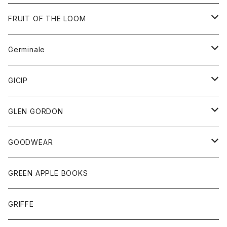
ダウンベスト
バッグ
サングラス
FRUIT OF THE LOOM
Tシャツ
アウター
Germinale
ボトム
パーカー
グッズ
靴
GICIP
ネクタイ
サンダル
トップス
トップス
GLEN GORDON
チーフ
シャツ
Tシャツ
ボトム
グッズ
GOODWEAR
タンクトップ
ショートパンツ
手袋
レディース
トップス
GREEN APPLE BOOKS
Tシャツ
スカート
スカート
Tシャツ
GRIFFE
トレーナー