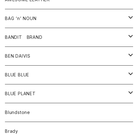
スカート
その他雑貨
グッズ
アウター
BAG ‘n’ NOUN
パンツ
靴
革ジャケット
アクセサリー
BANDIT BRAND
バッグ
トップス
BEN DAIVIS
ポーチ
Ｔシャツ
ポトム
BLUE BLUE
パンツ
アウター
BLUE PLANET
カーディガン
アクセサリー
サングラス
Blundstone
コート
バッグ
キッズ
Brady