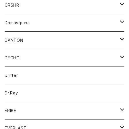
シャツ
ジャケット
ジャケット
CRSHR
バンダナ
トレーナー
スカート
ワンピース
キャップ
Damasquina
ネクタイ
パーカー
チュニック
ブラウス
ウォレット
DANTON
帽子
ベスト
Tシャツ
カードケース
アウター
DECHO
ポロシャツ
パーカー
コート
バッグ
アクセサリー
帽子
Drifter
ロングスリーブTシャツ
ワンピース
ジャケット
バッグ
キッズ
Dr.Ray
ボトム
ダウンジャケット
シャツ
グッズ
ERIBE
ジャケット
ダウンベスト
Tシャツ
帽子
トップス
ニット
EVERLAST