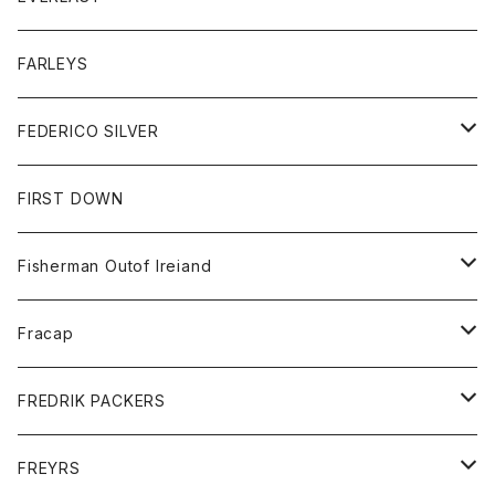
ベスト
ベスト
シャツ
ボトム
トップス
FARLEYS
フリース
セーター
ショートパンツ
ジャケット
レディース
ボトム
FEDERICO SILVER
Tシャツ
パンツ
スエットシャツ
コート
スエットパンツ
グッズ
アクセサリー
FIRST DOWN
トレーナー
ロングスリーブTシャツ
ジャケット
帽子
Fisherman Outof Ireiand
ポロシャツ
シャツ
ニット
Fracap
ショートパンツ
グッズ
FREDRIK PACKERS
ダウンジャケット
靴
アクセサリー
FREYRS