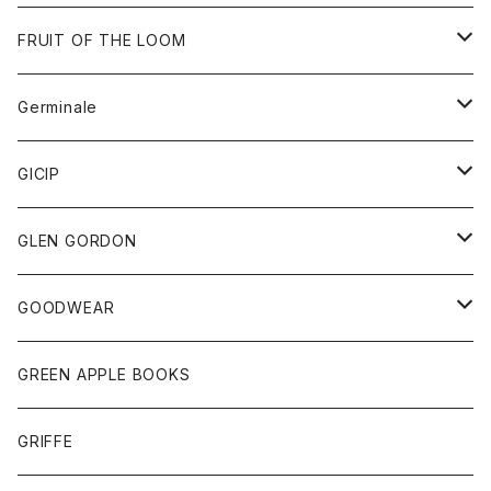
ダウンベスト
バッグ
サングラス
FRUIT OF THE LOOM
Tシャツ
アウター
Germinale
ボトム
パーカー
グッズ
靴
GICIP
ネクタイ
サンダル
トップス
トップス
GLEN GORDON
チーフ
シャツ
Tシャツ
ボトム
グッズ
GOODWEAR
タンクトップ
ショートパンツ
手袋
レディース
トップス
GREEN APPLE BOOKS
Tシャツ
スカート
スカート
Tシャツ
GRIFFE
トレーナー