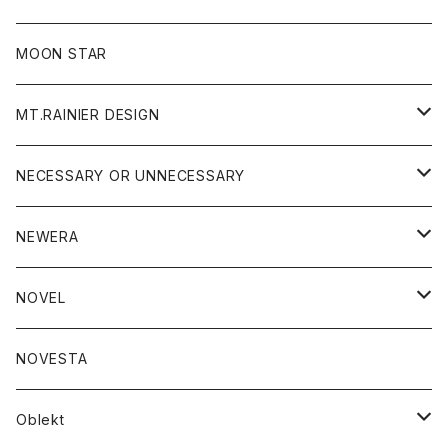
ジャケット
フリース
パンツ
帽子
MOON STAR
ニット
MT.RAINIER DESIGN
ブラウス
アウター
NECESSARY OR UNNECESSARY
コート
アクセサリー
アウター
NEWERA
ジャケット
バッグ
コート
グッズ
アクセサリー
帽子
NOVEL
ダウンジャケット
ジャケット
ウォレット
バッグ
トップス
グッズ
トップス
NOVESTA
ダウンベスト
ダウン
靴
ブレスレット
ジャケット
靴
カットソー
ボトム
トップス
ボトム
Oblekt