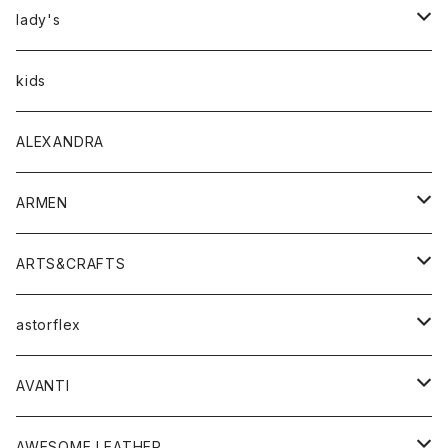
アウター
lady's
トップス
アウター
kids
Tシャツ
ボトムス
トップス
ALEXANDRA
シャツ
Tシャツ・カットソー
ボトムス
ARMEN
ニット・セーター
シャツ・ブラウス
パンツ
ワンピース・オールインワン
アウター
ARTS&CRAFTS
スウェット・パーカー
ニット・セーター
スカート
コート
バッグ
トップス
アクセサリー
astorflex
タンクトップ
パーカー・スウェット
ジャケット
ベスト
ウォレット
シューズ
ワンピース
グッズ
AVANTI
タンクトップ・キャミソール
シャツ
バッグ
靴
アクセサリー
ボトム
シャツ
AWESOME LEATHER