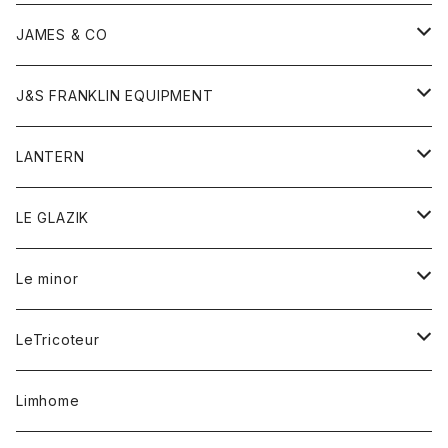
ダウンベスト
ネックレス
ジャケット
ロンパース
アンダーウェア
靴
トップス
トップス
キッズ
Tシャツ
JAMES & CO
パーカー
バッグ
ダウンベスト
靴
ストール
カーディガン
カットソー
トレーナー
ボトム
ボトム
トップス
帽子
ボトム
J&S FRANKLIN EQUIPMENT
ブレザー
ブレスレット
パーカー
グローブ
バンダナ
ジャケット
シャツ
オーバーオール
オーバーオール
Gジャケット
レディース
レディース
帽子
アウター
LANTERN
フリース
ベルト
ストール/マフラー
帽子
シャツ
セーター
ショートパンツ
ショートパンツ
スウェット
アウター
オーバーオール
ワンピース
アウター
LE GLAZIK
マフラー
バック
スウェットシャツ
Tシャツ
ジーンズ
スカート
カーディガン
シャツ
ワンピース
Tシャツ
レディース
Le minor
リング
帽子
ストレッチフライス
トレーナー
スウェットパンツ
パンツ
コート
コート
ボトム
LeTricoteur
バンダナ
セーター
ベスト
スカート
シャツ
シャツ
スカート
レディース
カーディガン
Limhome
タンクトップ
パンツ
スウェット