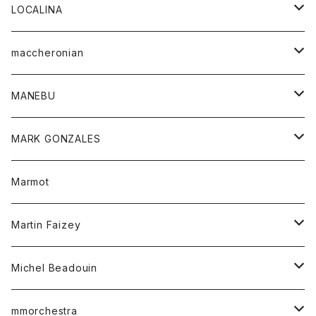
ジャケット
パンツ
アウター
トップス
LOCALINA
Tシャツ
スカート
スカート
カットソー
シャツ
ロングスリーブテーシャツ
maccheronian
トレーナー
セーター
ニット
シャツ
靴
MANEBU
パーカー
チュニック
ボトム
スカート
靴
MARK GONZALES
ハーフスリーブTシャツ
Tシャツ
ワンピース
ボトム
トップス
Marmot
ブラウス
ボトム
Tシャツ
ワンピース
Tシャツ
Martin Faizey
ベスト
ワンピース
ベルト
Michel Beadouin
ポロシャツ
トップス
mmorchestra
ロングスリーブTシャツ