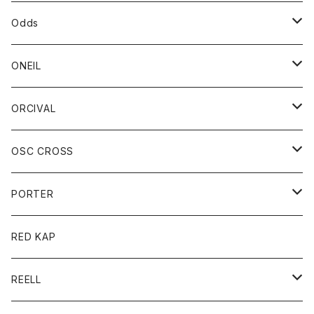
パーカー
パーカー
バック
ベルト
シャツ
ストール/マフラー
スエット
ショートパンツ
シャツ
レディース
ボトム
ボトム
Odds
ベスト
帽子
Tシャツ
帽子
フーディ
パンツ
シャツジャケット
シャツ
ショートパンツ
ショートパンツ
レディース
帽子
ONEIL
トレーナー
セーター
Tシャツ
ジーンズ
パンツ
ボトム
スカート
ORCIVAL
ベスト
Tシャツ
ボトム
パンツ
アウター
OSC CROSS
トレーナー
コート
アクセサリー
ダウンジャケット
PORTER
ベスト
ジャケット
バッグ
キッズ
カードホルダー
RED KAP
ロングスリーブＴシャツ
ダウンベスト
Tシャツ
グッズ
キーホルダー
REELL
パーカー