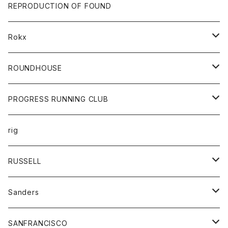
帽子
靴
トップス
財布
パンツ
REPRODUCTION OF FOUND
ロングスリーブカットソー
バック
カットソー
ショートパンツ
ボトムス
バック
Rokx
帽子
カーディガン
ショートパンツ
レディース
ボトム
ROUNDHOUSE
シャツ
パンツ
カットソー
エプロン
PROGRESS RUNNING CLUB
セーター
コート
キッズ
トップス
rig
Tシャツ
ジャケット
オーバーオール
Tシャツ
ボトム
グッズ
RUSSELL
トレーナー
シャツ
ペインターパンツ
帽子
アウター
Sanders
ニット
セーター
コート
スカート
グッズ
SANFRANCISCO