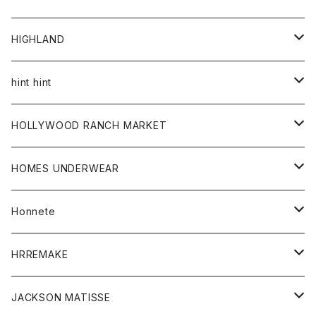
アウター
HIGHLAND
ジャケット
トップス
帽子
hint hint
シャツ
ボトム
ストール
HOLLYWOOD RANCH MARKET
カーディガン
グッズ
アウター
HOMES UNDERWEAR
Tシャツ
帽子
カーディガン
アクセサリー
アウター
Honnete
コート
ウォレット
カーディガン
キッズ
キッズ
ブラウス
HRREMAKE
ジャケット
ストール
コート
Tシャツ
Tシャツ
グッズ
グッズ
ワンピース
バック
JACKSON MATISSE