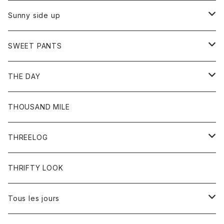
シャツ
カーディガン
オーバーオール
ブレスレット
ブーツ
Sunny side up
セーター
グローブ
リング
サンダル
アウター
SWEET PANTS
Tシャツ
Tシャツ
Ｇジャン
ボトム
ボトム
THE DAY
シャツ
ジーンズ
ショートパンツ
トップス
THOUSAND MILE
ボトム
Tシャツ
THREELOG
ワンピース
トップス
THRIFTY LOOK
コート
Tシャツ
Tous les jours