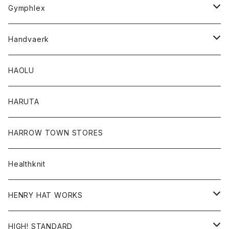
Tシャツ
Gymphlex
ロングスリーブTシャツ
アウター
Handvaerk
カーディガン
トップス
トップス
HAOLU
コート
シャツ
Tシャツ
レディース
HARUTA
ダウンジャケツト
スウェット
ロンTEE
カーディガン
ボトム
HARROW TOWN STORES
ダウンベスト
ダウンベスト
スエット
コート
パンツ
Healthknit
ジャケット
Ｔシャツ
Ｔシャツ
HENRY HAT WORKS
ワンピース
帽子
HIGH! STANDARD