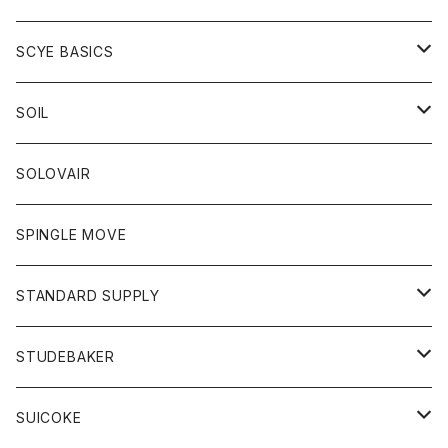
ベスト
Tシャツ
パーカー
靴
Tシャツ
アウター
SCYE BASICS
ロングスリーブＴシャツ
ボトム
カーディガン
トップス
グッズ
ボトム
SOIL
ワンピース
コート
Tシャツ
ネクタイ
ジーンズ
ボトム
アクセサリー
トップス
靴
SOLOVAIR
ジャケット
トレーナー
グローブ
チノパン
ショートパンツ
ポロシャツ
レディース
トップス
靴
ワンピース
SPINGLE MOVE
パーカー
パーカー
ストール
スカート
ベスト
スカート
カットソー
アクセサリー
ボトム
トップス
STANDARD SUPPLY
ロングスリーブTシャツ
パンツ
ジャケット
Tシャツ
カーディガン
バック
ショートパンツ
カットソー
レディース
ボトム
財布
STUDEBAKER
Tシャツ
パーカー
ジャケット
パンツ
カットソー
パンツ
バッグ
アクセサリー
SUICOKE