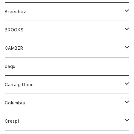
ジャケット
ベルト
Tシャツ
グッズ
Breechez
ダウンベスト
アンダーウェアー
トップス
シャツ
BROOKS
パーカー
カードホルダー
カーディガン
ボトム
グッズ
CAMBER
ブレザー
キーホルダー
ジャケット
オーバーオール
靴
レディース
トップス
caqu
靴
シャツ
ショートパンツ
オーバーオール
ハーフスリーブTシャツ
Carraig Donn
財布
セーター
ジーンズ
カーディガン
ニット
Columbia
ストール/マフラー
タンクトップ
スカート
コート
アウター
Crespi
チーフ
Tシャツ
パンツ