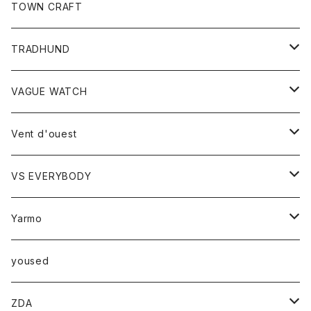
トップス
TOWN CRAFT
レディース
TRADHUND
カットソー
セーター
VAGUE WATCH
ベスト
時計
Vent d'ouest
ボトム
VS EVERYBODY
スカート
トップス
トップス
Yarmo
パンツ
ベスト
Ｔシャツ
アウター
yoused
コート
小物
ZDA