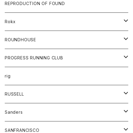
帽子
靴
トップス
財布
パンツ
REPRODUCTION OF FOUND
ロングスリーブカットソー
バック
カットソー
ショートパンツ
ボトムス
バック
Rokx
帽子
カーディガン
ショートパンツ
レディース
ボトム
ROUNDHOUSE
シャツ
パンツ
カットソー
エプロン
PROGRESS RUNNING CLUB
セーター
コート
キッズ
トップス
rig
Tシャツ
ジャケット
オーバーオール
Tシャツ
ボトム
グッズ
RUSSELL
トレーナー
シャツ
ペインターパンツ
帽子
アウター
Sanders
ニット
セーター
コート
スカート
グッズ
SANFRANCISCO