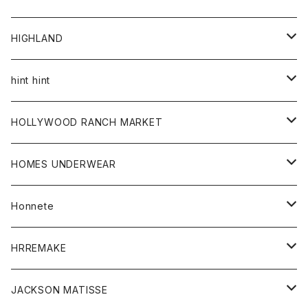
アウター
HIGHLAND
ジャケット
トップス
帽子
hint hint
シャツ
ボトム
ストール
HOLLYWOOD RANCH MARKET
カーディガン
グッズ
アウター
HOMES UNDERWEAR
Tシャツ
帽子
カーディガン
アクセサリー
アウター
Honnete
コート
ウォレット
カーディガン
キッズ
キッズ
ブラウス
HRREMAKE
ジャケット
ストール
コート
Tシャツ
Tシャツ
グッズ
グッズ
ワンピース
バック
JACKSON MATISSE