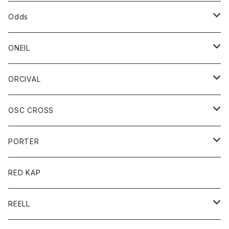
パーカー
パーカー
バック
ベルト
シャツ
ストール/マフラー
スエット
ショートパンツ
シャツ
レディース
ボトム
ボトム
Odds
ベスト
帽子
Tシャツ
帽子
フーディ
パンツ
シャツジャケット
シャツ
ショートパンツ
ショートパンツ
レディース
帽子
ONEIL
トレーナー
セーター
Tシャツ
ジーンズ
パンツ
ボトム
スカート
ORCIVAL
ベスト
Tシャツ
ボトム
パンツ
アウター
OSC CROSS
トレーナー
コート
アクセサリー
ダウンジャケット
PORTER
ベスト
ジャケット
バッグ
キッズ
カードホルダー
RED KAP
ロングスリーブＴシャツ
ダウンベスト
Tシャツ
グッズ
キーホルダー
REELL
パーカー