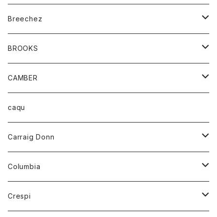
ジャケット
ベルト
Tシャツ
グッズ
Breechez
ダウンベスト
アンダーウェアー
トップス
シャツ
BROOKS
パーカー
カードホルダー
カーディガン
ボトム
グッズ
CAMBER
ブレザー
キーホルダー
ジャケット
オーバーオール
靴
レディース
トップス
caqu
靴
シャツ
ショートパンツ
オーバーオール
ハーフスリーブTシャツ
Carraig Donn
財布
セーター
ジーンズ
カーディガン
ニット
Columbia
ストール/マフラー
タンクトップ
スカート
コート
アウター
Crespi
チーフ
Tシャツ
パンツ