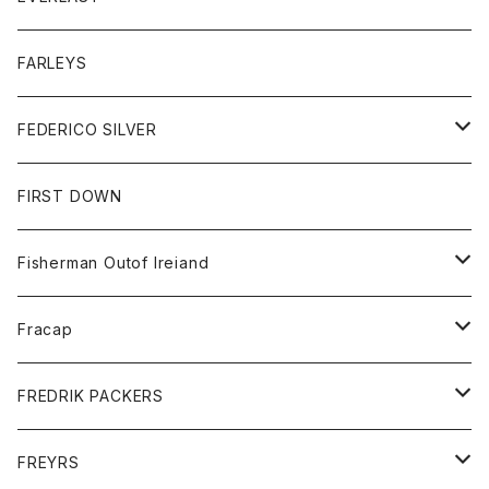
ベスト
ベスト
シャツ
ボトム
トップス
FARLEYS
フリース
セーター
ショートパンツ
ジャケット
レディース
ボトム
FEDERICO SILVER
Tシャツ
パンツ
スエットシャツ
コート
スエットパンツ
グッズ
アクセサリー
FIRST DOWN
トレーナー
ロングスリーブTシャツ
ジャケット
帽子
Fisherman Outof Ireiand
ポロシャツ
シャツ
ニット
Fracap
ショートパンツ
グッズ
FREDRIK PACKERS
ダウンジャケット
靴
アクセサリー
FREYRS