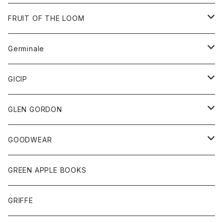
ダウンベスト
バッグ
サングラス
FRUIT OF THE LOOM
Tシャツ
アウター
Germinale
ボトム
パーカー
グッズ
靴
GICIP
ネクタイ
サンダル
トップス
トップス
GLEN GORDON
チーフ
シャツ
Tシャツ
ボトム
グッズ
GOODWEAR
タンクトップ
ショートパンツ
手袋
レディース
トップス
GREEN APPLE BOOKS
Tシャツ
スカート
スカート
Tシャツ
GRIFFE
トレーナー