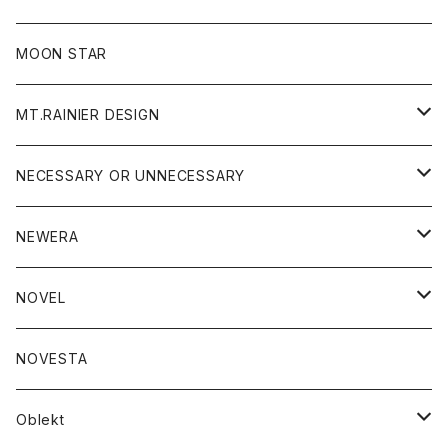
ジャケット
フリース
パンツ
帽子
MOON STAR
ニット
MT.RAINIER DESIGN
ブラウス
アウター
NECESSARY OR UNNECESSARY
コート
アクセサリー
アウター
NEWERA
ジャケット
バッグ
コート
グッズ
アクセサリー
帽子
NOVEL
ダウンジャケット
ジャケット
ウォレット
バッグ
トップス
グッズ
トップス
NOVESTA
ダウンベスト
ダウン
靴
ブレスレット
ジャケット
靴
カットソー
ボトム
トップス
ボトム
Oblekt