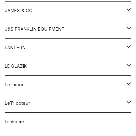
ダウンベスト
ネックレス
ジャケット
ロンパース
アンダーウェア
靴
トップス
トップス
キッズ
Tシャツ
JAMES & CO
パーカー
バッグ
ダウンベスト
靴
ストール
カーディガン
カットソー
トレーナー
ボトム
ボトム
トップス
帽子
ボトム
J&S FRANKLIN EQUIPMENT
ブレザー
ブレスレット
パーカー
グローブ
バンダナ
ジャケット
シャツ
オーバーオール
オーバーオール
Gジャケット
レディース
レディース
帽子
アウター
LANTERN
フリース
ベルト
ストール/マフラー
帽子
シャツ
セーター
ショートパンツ
ショートパンツ
スウェット
アウター
オーバーオール
ワンピース
アウター
LE GLAZIK
マフラー
バック
スウェットシャツ
Tシャツ
ジーンズ
スカート
カーディガン
シャツ
ワンピース
Tシャツ
レディース
Le minor
リング
帽子
ストレッチフライス
トレーナー
スウェットパンツ
パンツ
コート
コート
ボトム
LeTricoteur
バンダナ
セーター
ベスト
スカート
シャツ
シャツ
スカート
レディース
カーディガン
Limhome
タンクトップ
パンツ
スウェット