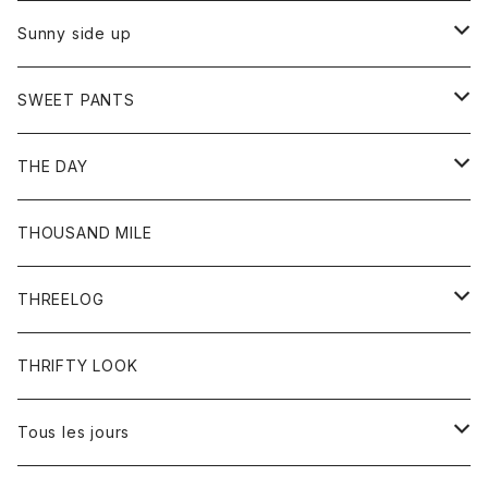
シャツ
カーディガン
オーバーオール
ブレスレット
ブーツ
Sunny side up
セーター
グローブ
リング
サンダル
アウター
SWEET PANTS
Tシャツ
Tシャツ
Ｇジャン
ボトム
ボトム
THE DAY
シャツ
ジーンズ
ショートパンツ
トップス
THOUSAND MILE
ボトム
Tシャツ
THREELOG
ワンピース
トップス
THRIFTY LOOK
コート
Tシャツ
Tous les jours