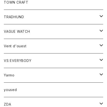
トップス
TOWN CRAFT
レディース
TRADHUND
カットソー
セーター
VAGUE WATCH
ベスト
時計
Vent d'ouest
ボトム
VS EVERYBODY
スカート
トップス
トップス
Yarmo
パンツ
ベスト
Ｔシャツ
アウター
yoused
コート
小物
ZDA