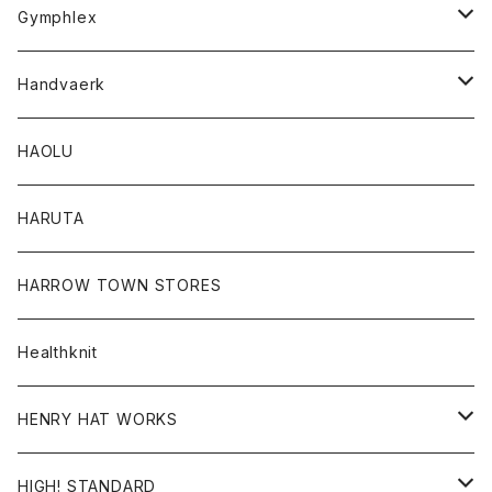
Tシャツ
Gymphlex
ロングスリーブTシャツ
アウター
Handvaerk
カーディガン
トップス
トップス
HAOLU
コート
シャツ
Tシャツ
レディース
HARUTA
ダウンジャケツト
スウェット
ロンTEE
カーディガン
ボトム
HARROW TOWN STORES
ダウンベスト
ダウンベスト
スエット
コート
パンツ
Healthknit
ジャケット
Ｔシャツ
Ｔシャツ
HENRY HAT WORKS
ワンピース
帽子
HIGH! STANDARD