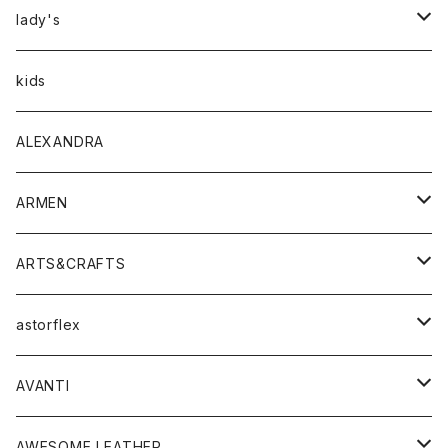
アウター
lady's
トップス
アウター
kids
Tシャツ
ボトムス
トップス
ALEXANDRA
シャツ
Tシャツ・カットソー
ボトムス
ARMEN
ニット・セーター
シャツ・ブラウス
パンツ
ワンピース・オールインワン
アウター
ARTS&CRAFTS
スウェット・パーカー
ニット・セーター
スカート
コート
バッグ
トップス
アクセサリー
astorflex
タンクトップ
パーカー・スウェット
ジャケット
ベスト
ウォレット
シューズ
ワンピース
グッズ
AVANTI
タンクトップ・キャミソール
シャツ
バッグ
靴
アクセサリー
ボトム
シャツ
AWESOME LEATHER