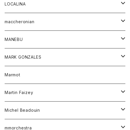
ジャケット
パンツ
アウター
トップス
LOCALINA
Tシャツ
スカート
スカート
カットソー
シャツ
ロングスリーブテーシャツ
maccheronian
トレーナー
セーター
ニット
シャツ
靴
MANEBU
パーカー
チュニック
ボトム
スカート
靴
MARK GONZALES
ハーフスリーブTシャツ
Tシャツ
ワンピース
ボトム
トップス
Marmot
ブラウス
ボトム
Tシャツ
ワンピース
Tシャツ
Martin Faizey
ベスト
ワンピース
ベルト
Michel Beadouin
ポロシャツ
トップス
mmorchestra
ロングスリーブTシャツ