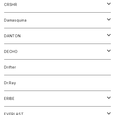
シャツ
ジャケット
ジャケット
CRSHR
バンダナ
トレーナー
スカート
ワンピース
キャップ
Damasquina
ネクタイ
パーカー
チュニック
ブラウス
ウォレット
DANTON
帽子
ベスト
Tシャツ
カードケース
アウター
DECHO
ポロシャツ
パーカー
コート
バッグ
アクセサリー
帽子
Drifter
ロングスリーブTシャツ
ワンピース
ジャケット
バッグ
キッズ
Dr.Ray
ボトム
ダウンジャケット
シャツ
グッズ
ERIBE
ジャケット
ダウンベスト
Tシャツ
帽子
トップス
ニット
EVERLAST