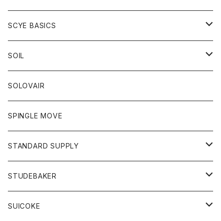
ベスト
Tシャツ
パーカー
靴
Tシャツ
アウター
SCYE BASICS
ロングスリーブＴシャツ
ボトム
カーディガン
トップス
グッズ
ボトム
SOIL
ワンピース
コート
Tシャツ
ネクタイ
ジーンズ
ボトム
アクセサリー
トップス
靴
SOLOVAIR
ジャケット
トレーナー
グローブ
チノパン
ショートパンツ
ポロシャツ
レディース
トップス
靴
ワンピース
SPINGLE MOVE
パーカー
パーカー
ストール
スカート
ベスト
スカート
カットソー
アクセサリー
ボトム
トップス
STANDARD SUPPLY
ロングスリーブTシャツ
パンツ
ジャケット
Tシャツ
カーディガン
バック
ショートパンツ
カットソー
レディース
ボトム
財布
STUDEBAKER
Tシャツ
パーカー
ジャケット
パンツ
カットソー
パンツ
バッグ
アクセサリー
SUICOKE