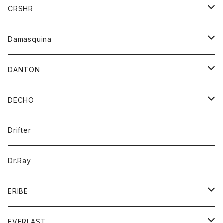
シャツ
ジャケット
ジャケット
CRSHR
バンダナ
トレーナー
スカート
ワンピース
キャップ
Damasquina
ネクタイ
パーカー
チュニック
ブラウス
ウォレット
DANTON
帽子
ベスト
Tシャツ
カードケース
アウター
DECHO
ポロシャツ
パーカー
コート
バッグ
アクセサリー
帽子
Drifter
ロングスリーブTシャツ
ワンピース
ジャケット
バッグ
キッズ
Dr.Ray
ボトム
ダウンジャケット
シャツ
グッズ
ERIBE
ジャケット
ダウンベスト
Tシャツ
帽子
トップス
ニット
EVERLAST