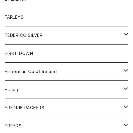
ベスト
ベスト
シャツ
ボトム
トップス
FARLEYS
フリース
セーター
ショートパンツ
ジャケット
レディース
ボトム
FEDERICO SILVER
Tシャツ
パンツ
スエットシャツ
コート
スエットパンツ
グッズ
アクセサリー
FIRST DOWN
トレーナー
ロングスリーブTシャツ
ジャケット
帽子
Fisherman Outof Ireiand
ポロシャツ
シャツ
ニット
Fracap
ショートパンツ
グッズ
FREDRIK PACKERS
ダウンジャケット
靴
アクセサリー
FREYRS