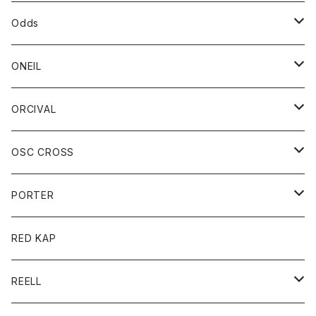
パーカー
パーカー
バック
ベルト
シャツ
ストール/マフラー
スエット
ショートパンツ
シャツ
レディース
ボトム
ボトム
Odds
ベスト
帽子
Tシャツ
帽子
フーディ
パンツ
シャツジャケット
シャツ
ショートパンツ
ショートパンツ
レディース
帽子
ONEIL
トレーナー
セーター
Tシャツ
ジーンズ
パンツ
ボトム
スカート
ORCIVAL
ベスト
Tシャツ
ボトム
パンツ
アウター
OSC CROSS
トレーナー
コート
アクセサリー
ダウンジャケット
PORTER
ベスト
ジャケット
バッグ
キッズ
カードホルダー
RED KAP
ロングスリーブＴシャツ
ダウンベスト
Tシャツ
グッズ
キーホルダー
REELL
パーカー