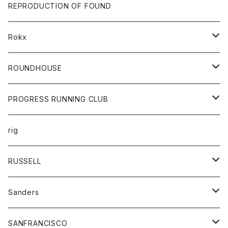
帽子
靴
トップス
財布
パンツ
REPRODUCTION OF FOUND
ロングスリーブカットソー
バック
カットソー
ショートパンツ
ボトムス
バック
Rokx
帽子
カーディガン
ショートパンツ
レディース
ボトム
ROUNDHOUSE
シャツ
パンツ
カットソー
エプロン
PROGRESS RUNNING CLUB
セーター
コート
キッズ
トップス
rig
Tシャツ
ジャケット
オーバーオール
Tシャツ
ボトム
グッズ
RUSSELL
トレーナー
シャツ
ペインターパンツ
帽子
アウター
Sanders
ニット
セーター
コート
スカート
グッズ
SANFRANCISCO