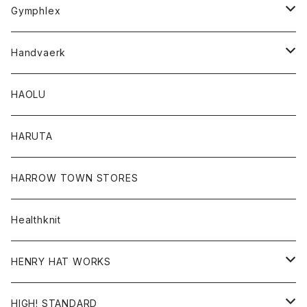
Tシャツ
Gymphlex
ロングスリーブTシャツ
アウター
Handvaerk
カーディガン
トップス
トップス
HAOLU
コート
シャツ
Tシャツ
レディース
HARUTA
ダウンジャケツト
スウェット
ロンTEE
カーディガン
ボトム
HARROW TOWN STORES
ダウンベスト
ダウンベスト
スエット
コート
パンツ
Healthknit
ジャケット
Ｔシャツ
Ｔシャツ
HENRY HAT WORKS
ワンピース
帽子
HIGH! STANDARD