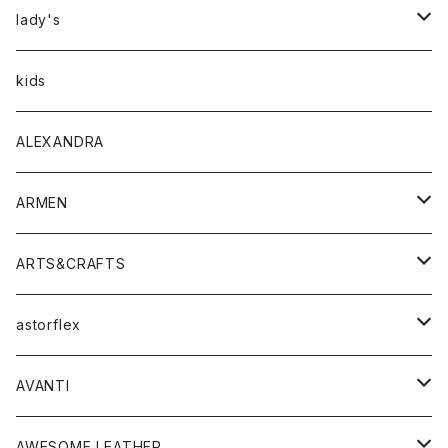
アウター
lady's
トップス
アウター
kids
Tシャツ
ボトムス
トップス
ALEXANDRA
シャツ
Tシャツ・カットソー
ボトムス
ARMEN
ニット・セーター
シャツ・ブラウス
パンツ
ワンピース・オールインワン
アウター
ARTS&CRAFTS
スウェット・パーカー
ニット・セーター
スカート
コート
バッグ
トップス
アクセサリー
astorflex
タンクトップ
パーカー・スウェット
ジャケット
ベスト
ウォレット
シューズ
ワンピース
グッズ
AVANTI
タンクトップ・キャミソール
シャツ
バッグ
靴
アクセサリー
ボトム
シャツ
AWESOME LEATHER