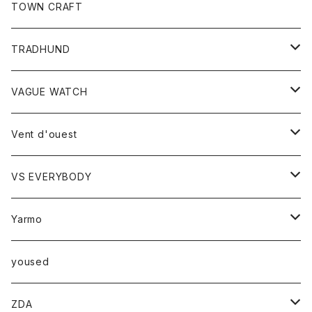
トップス
TOWN CRAFT
レディース
TRADHUND
カットソー
セーター
VAGUE WATCH
ベスト
時計
Vent d'ouest
ボトム
VS EVERYBODY
スカート
トップス
トップス
Yarmo
パンツ
ベスト
Ｔシャツ
アウター
yoused
コート
小物
ZDA