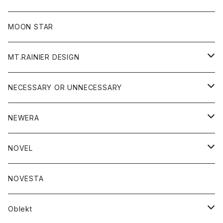
ジャケット
フリース
パンツ
帽子
MOON STAR
ニット
MT.RAINIER DESIGN
ブラウス
アウター
NECESSARY OR UNNECESSARY
コート
アクセサリー
アウター
NEWERA
ジャケット
バッグ
コート
グッズ
アクセサリー
帽子
NOVEL
ダウンジャケット
ジャケット
ウォレット
バッグ
トップス
グッズ
トップス
NOVESTA
ダウンベスト
ダウン
靴
ブレスレット
ジャケット
靴
カットソー
ボトム
トップス
ボトム
Oblekt