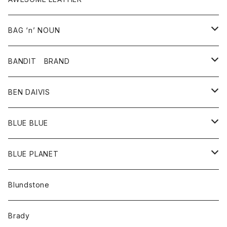
スカート
その他雑貨
グッズ
アウター
BAG ‘n’ NOUN
パンツ
靴
革ジャケット
アクセサリー
BANDIT BRAND
バッグ
トップス
BEN DAIVIS
ポーチ
Ｔシャツ
ポトム
BLUE BLUE
パンツ
アウター
BLUE PLANET
カーディガン
アクセサリー
サングラス
Blundstone
コート
バッグ
キッズ
Brady