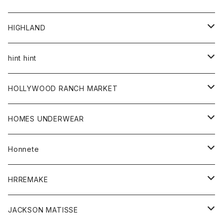
アウター
HIGHLAND
ジャケット
トップス
帽子
hint hint
シャツ
ボトム
ストール
HOLLYWOOD RANCH MARKET
カーディガン
グッズ
アウター
HOMES UNDERWEAR
Tシャツ
帽子
カーディガン
アクセサリー
アウター
Honnete
コート
ウォレット
カーディガン
キッズ
キッズ
ブラウス
HRREMAKE
ジャケット
ストール
コート
Tシャツ
Tシャツ
グッズ
グッズ
ワンピース
バック
JACKSON MATISSE