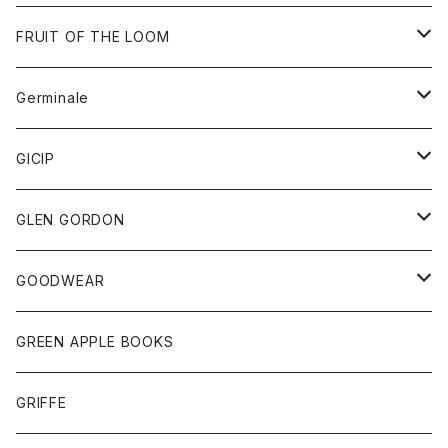
ダウンベスト
バッグ
サングラス
FRUIT OF THE LOOM
Tシャツ
アウター
Germinale
ボトム
パーカー
グッズ
靴
GICIP
ネクタイ
サンダル
トップス
トップス
GLEN GORDON
チーフ
シャツ
Tシャツ
ボトム
グッズ
GOODWEAR
タンクトップ
ショートパンツ
手袋
レディース
トップス
GREEN APPLE BOOKS
Tシャツ
スカート
スカート
Tシャツ
GRIFFE
トレーナー