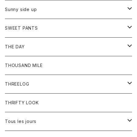
シャツ
カーディガン
オーバーオール
ブレスレット
ブーツ
Sunny side up
セーター
グローブ
リング
サンダル
アウター
SWEET PANTS
Tシャツ
Tシャツ
Ｇジャン
ボトム
ボトム
THE DAY
シャツ
ジーンズ
ショートパンツ
トップス
THOUSAND MILE
ボトム
Tシャツ
THREELOG
ワンピース
トップス
THRIFTY LOOK
コート
Tシャツ
Tous les jours