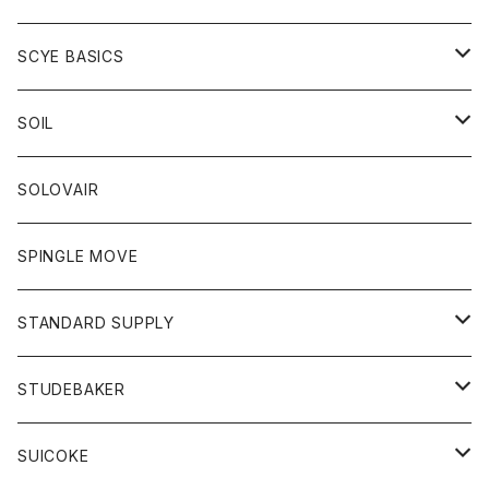
ベスト
Tシャツ
パーカー
靴
Tシャツ
アウター
SCYE BASICS
ロングスリーブＴシャツ
ボトム
カーディガン
トップス
グッズ
ボトム
SOIL
ワンピース
コート
Tシャツ
ネクタイ
ジーンズ
ボトム
アクセサリー
トップス
靴
SOLOVAIR
ジャケット
トレーナー
グローブ
チノパン
ショートパンツ
ポロシャツ
レディース
トップス
靴
ワンピース
SPINGLE MOVE
パーカー
パーカー
ストール
スカート
ベスト
スカート
カットソー
アクセサリー
ボトム
トップス
STANDARD SUPPLY
ロングスリーブTシャツ
パンツ
ジャケット
Tシャツ
カーディガン
バック
ショートパンツ
カットソー
レディース
ボトム
財布
STUDEBAKER
Tシャツ
パーカー
ジャケット
パンツ
カットソー
パンツ
バッグ
アクセサリー
SUICOKE