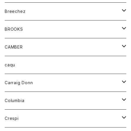
ジャケット
ベルト
Tシャツ
グッズ
Breechez
ダウンベスト
アンダーウェアー
トップス
シャツ
BROOKS
パーカー
カードホルダー
カーディガン
ボトム
グッズ
CAMBER
ブレザー
キーホルダー
ジャケット
オーバーオール
靴
レディース
トップス
caqu
靴
シャツ
ショートパンツ
オーバーオール
ハーフスリーブTシャツ
Carraig Donn
財布
セーター
ジーンズ
カーディガン
ニット
Columbia
ストール/マフラー
タンクトップ
スカート
コート
アウター
Crespi
チーフ
Tシャツ
パンツ