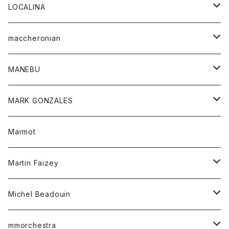
ジャケット
パンツ
アウター
トップス
LOCALINA
Tシャツ
スカート
スカート
カットソー
シャツ
ロングスリーブテーシャツ
maccheronian
トレーナー
セーター
ニット
シャツ
靴
MANEBU
パーカー
チュニック
ボトム
スカート
靴
MARK GONZALES
ハーフスリーブTシャツ
Tシャツ
ワンピース
ボトム
トップス
Marmot
ブラウス
ボトム
Tシャツ
ワンピース
Tシャツ
Martin Faizey
ベスト
ワンピース
ベルト
Michel Beadouin
ポロシャツ
トップス
mmorchestra
ロングスリーブTシャツ