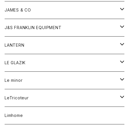
ダウンベスト
ネックレス
ジャケット
ロンパース
アンダーウェア
靴
トップス
トップス
キッズ
Tシャツ
JAMES & CO
パーカー
バッグ
ダウンベスト
靴
ストール
カーディガン
カットソー
トレーナー
ボトム
ボトム
トップス
帽子
ボトム
J&S FRANKLIN EQUIPMENT
ブレザー
ブレスレット
パーカー
グローブ
バンダナ
ジャケット
シャツ
オーバーオール
オーバーオール
Gジャケット
レディース
レディース
帽子
アウター
LANTERN
フリース
ベルト
ストール/マフラー
帽子
シャツ
セーター
ショートパンツ
ショートパンツ
スウェット
アウター
オーバーオール
ワンピース
アウター
LE GLAZIK
マフラー
バック
スウェットシャツ
Tシャツ
ジーンズ
スカート
カーディガン
シャツ
ワンピース
Tシャツ
レディース
Le minor
リング
帽子
ストレッチフライス
トレーナー
スウェットパンツ
パンツ
コート
コート
ボトム
LeTricoteur
バンダナ
セーター
ベスト
スカート
シャツ
シャツ
スカート
レディース
カーディガン
Limhome
タンクトップ
パンツ
スウェット