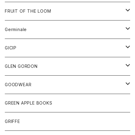
ダウンベスト
バッグ
サングラス
FRUIT OF THE LOOM
Tシャツ
アウター
Germinale
ボトム
パーカー
グッズ
靴
GICIP
ネクタイ
サンダル
トップス
トップス
GLEN GORDON
チーフ
シャツ
Tシャツ
ボトム
グッズ
GOODWEAR
タンクトップ
ショートパンツ
手袋
レディース
トップス
GREEN APPLE BOOKS
Tシャツ
スカート
スカート
Tシャツ
GRIFFE
トレーナー