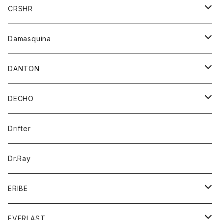
シャツ
ジャケット
ジャケット
CRSHR
バンダナ
トレーナー
スカート
ワンピース
キャップ
Damasquina
ネクタイ
パーカー
チュニック
ブラウス
ウォレット
DANTON
帽子
ベスト
Tシャツ
カードケース
アウター
DECHO
ポロシャツ
パーカー
コート
バッグ
アクセサリー
帽子
Drifter
ロングスリーブTシャツ
ワンピース
ジャケット
バッグ
キッズ
Dr.Ray
ボトム
ダウンジャケット
シャツ
グッズ
ERIBE
ジャケット
ダウンベスト
Tシャツ
帽子
トップス
ニット
EVERLAST