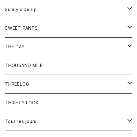
シャツ
カーディガン
オーバーオール
ブレスレット
ブーツ
Sunny side up
セーター
グローブ
リング
サンダル
アウター
SWEET PANTS
Tシャツ
Tシャツ
Ｇジャン
ボトム
ボトム
THE DAY
シャツ
ジーンズ
ショートパンツ
トップス
THOUSAND MILE
ボトム
Tシャツ
THREELOG
ワンピース
トップス
THRIFTY LOOK
コート
Tシャツ
Tous les jours