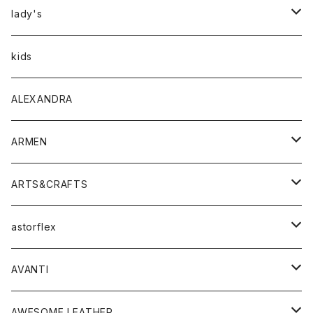
アウター
lady's
トップス
アウター
kids
Tシャツ
ボトムス
トップス
ALEXANDRA
シャツ
Tシャツ・カットソー
ボトムス
ARMEN
ニット・セーター
シャツ・ブラウス
パンツ
ワンピース・オールインワン
アウター
ARTS&CRAFTS
スウェット・パーカー
ニット・セーター
スカート
コート
バッグ
トップス
アクセサリー
astorflex
タンクトップ
パーカー・スウェット
ジャケット
ベスト
ウォレット
シューズ
ワンピース
グッズ
AVANTI
タンクトップ・キャミソール
シャツ
バッグ
靴
アクセサリー
ボトム
シャツ
AWESOME LEATHER