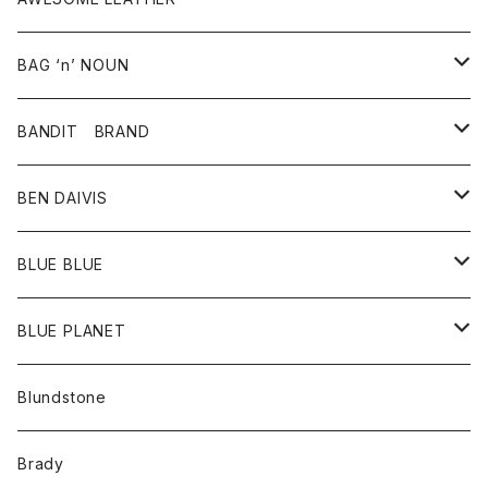
スカート
その他雑貨
グッズ
アウター
BAG ‘n’ NOUN
パンツ
靴
革ジャケット
アクセサリー
BANDIT BRAND
バッグ
トップス
BEN DAIVIS
ポーチ
Ｔシャツ
ポトム
BLUE BLUE
パンツ
アウター
BLUE PLANET
カーディガン
アクセサリー
サングラス
Blundstone
コート
バッグ
キッズ
Brady