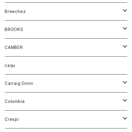
ジャケット
ベルト
Tシャツ
グッズ
Breechez
ダウンベスト
アンダーウェアー
トップス
シャツ
BROOKS
パーカー
カードホルダー
カーディガン
ボトム
グッズ
CAMBER
ブレザー
キーホルダー
ジャケット
オーバーオール
靴
レディース
トップス
caqu
靴
シャツ
ショートパンツ
オーバーオール
ハーフスリーブTシャツ
Carraig Donn
財布
セーター
ジーンズ
カーディガン
ニット
Columbia
ストール/マフラー
タンクトップ
スカート
コート
アウター
Crespi
チーフ
Tシャツ
パンツ