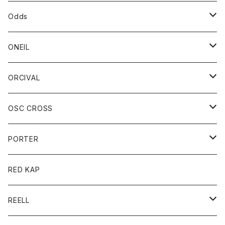
パーカー
パーカー
バック
ベルト
シャツ
ストール/マフラー
スエット
ショートパンツ
シャツ
レディース
ボトム
ボトム
Odds
ベスト
帽子
Tシャツ
帽子
フーディ
パンツ
シャツジャケット
シャツ
ショートパンツ
ショートパンツ
レディース
帽子
ONEIL
トレーナー
セーター
Tシャツ
ジーンズ
パンツ
ボトム
スカート
ORCIVAL
ベスト
Tシャツ
ボトム
パンツ
アウター
OSC CROSS
トレーナー
コート
アクセサリー
ダウンジャケット
PORTER
ベスト
ジャケット
バッグ
キッズ
カードホルダー
RED KAP
ロングスリーブＴシャツ
ダウンベスト
Tシャツ
グッズ
キーホルダー
REELL
パーカー