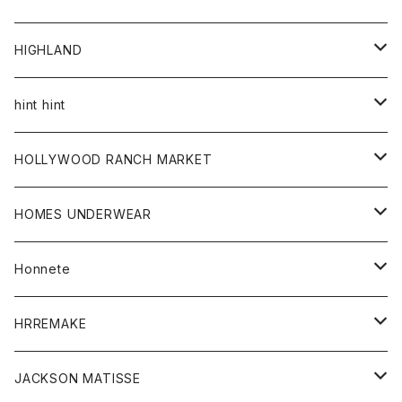
アウター
HIGHLAND
ジャケット
トップス
帽子
hint hint
シャツ
ボトム
ストール
HOLLYWOOD RANCH MARKET
カーディガン
グッズ
アウター
HOMES UNDERWEAR
Tシャツ
帽子
カーディガン
アクセサリー
アウター
Honnete
コート
ウォレット
カーディガン
キッズ
キッズ
ブラウス
HRREMAKE
ジャケット
ストール
コート
Tシャツ
Tシャツ
グッズ
グッズ
ワンピース
バック
JACKSON MATISSE