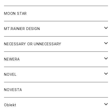
ジャケット
フリース
パンツ
帽子
MOON STAR
ニット
MT.RAINIER DESIGN
ブラウス
アウター
NECESSARY OR UNNECESSARY
コート
アクセサリー
アウター
NEWERA
ジャケット
バッグ
コート
グッズ
アクセサリー
帽子
NOVEL
ダウンジャケット
ジャケット
ウォレット
バッグ
トップス
グッズ
トップス
NOVESTA
ダウンベスト
ダウン
靴
ブレスレット
ジャケット
靴
カットソー
ボトム
トップス
ボトム
Oblekt