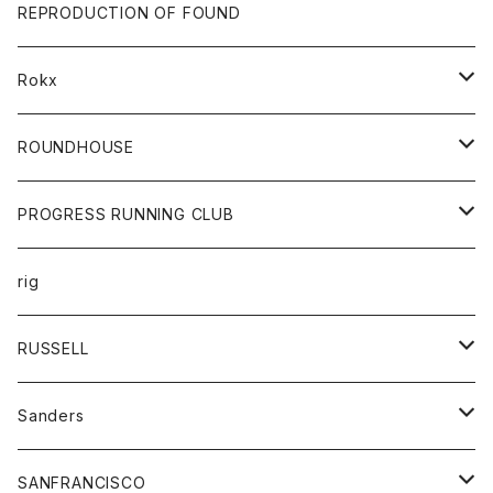
帽子
靴
トップス
財布
パンツ
REPRODUCTION OF FOUND
ロングスリーブカットソー
バック
カットソー
ショートパンツ
ボトムス
バック
Rokx
帽子
カーディガン
ショートパンツ
レディース
ボトム
ROUNDHOUSE
シャツ
パンツ
カットソー
エプロン
PROGRESS RUNNING CLUB
セーター
コート
キッズ
トップス
rig
Tシャツ
ジャケット
オーバーオール
Tシャツ
ボトム
グッズ
RUSSELL
トレーナー
シャツ
ペインターパンツ
帽子
アウター
Sanders
ニット
セーター
コート
スカート
グッズ
SANFRANCISCO