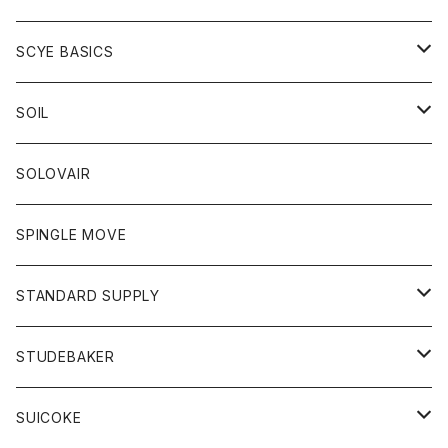
ベスト
Tシャツ
パーカー
靴
Tシャツ
アウター
SCYE BASICS
ロングスリーブＴシャツ
ボトム
カーディガン
トップス
グッズ
ボトム
SOIL
ワンピース
コート
Tシャツ
ネクタイ
ジーンズ
ボトム
アクセサリー
トップス
靴
SOLOVAIR
ジャケット
トレーナー
グローブ
チノパン
ショートパンツ
ポロシャツ
レディース
トップス
靴
ワンピース
SPINGLE MOVE
パーカー
パーカー
ストール
スカート
ベスト
スカート
カットソー
アクセサリー
ボトム
トップス
STANDARD SUPPLY
ロングスリーブTシャツ
パンツ
ジャケット
Tシャツ
カーディガン
バック
ショートパンツ
カットソー
レディース
ボトム
財布
STUDEBAKER
Tシャツ
パーカー
ジャケット
パンツ
カットソー
パンツ
バッグ
アクセサリー
SUICOKE