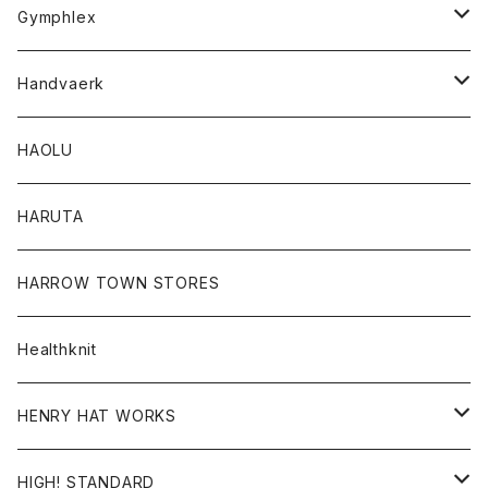
Tシャツ
Gymphlex
ロングスリーブTシャツ
アウター
Handvaerk
カーディガン
トップス
トップス
HAOLU
コート
シャツ
Tシャツ
レディース
HARUTA
ダウンジャケツト
スウェット
ロンTEE
カーディガン
ボトム
HARROW TOWN STORES
ダウンベスト
ダウンベスト
スエット
コート
パンツ
Healthknit
ジャケット
Ｔシャツ
Ｔシャツ
HENRY HAT WORKS
ワンピース
帽子
HIGH! STANDARD