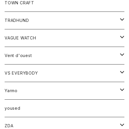
トップス
TOWN CRAFT
レディース
TRADHUND
カットソー
セーター
VAGUE WATCH
ベスト
時計
Vent d'ouest
ボトム
VS EVERYBODY
スカート
トップス
トップス
Yarmo
パンツ
ベスト
Ｔシャツ
アウター
yoused
コート
小物
ZDA