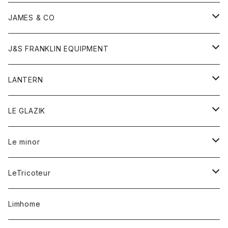
ダウンベスト
ネックレス
ジャケット
ロンパース
アンダーウェア
靴
トップス
トップス
キッズ
Tシャツ
JAMES & CO
パーカー
バッグ
ダウンベスト
靴
ストール
カーディガン
カットソー
トレーナー
ボトム
ボトム
トップス
帽子
ボトム
J&S FRANKLIN EQUIPMENT
ブレザー
ブレスレット
パーカー
グローブ
バンダナ
ジャケット
シャツ
オーバーオール
オーバーオール
Gジャケット
レディース
レディース
帽子
アウター
LANTERN
フリース
ベルト
ストール/マフラー
帽子
シャツ
セーター
ショートパンツ
ショートパンツ
スウェット
アウター
オーバーオール
ワンピース
アウター
LE GLAZIK
マフラー
バック
スウェットシャツ
Tシャツ
ジーンズ
スカート
カーディガン
シャツ
ワンピース
Tシャツ
レディース
Le minor
リング
帽子
ストレッチフライス
トレーナー
スウェットパンツ
パンツ
コート
コート
ボトム
LeTricoteur
バンダナ
セーター
ベスト
スカート
シャツ
シャツ
スカート
レディース
カーディガン
Limhome
タンクトップ
パンツ
スウェット