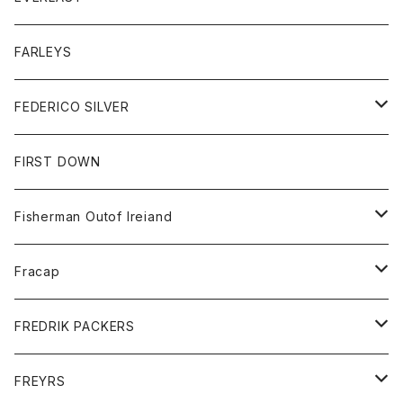
ベスト
ベスト
シャツ
ボトム
トップス
FARLEYS
フリース
セーター
ショートパンツ
ジャケット
レディース
ボトム
FEDERICO SILVER
Tシャツ
パンツ
スエットシャツ
コート
スエットパンツ
グッズ
アクセサリー
FIRST DOWN
トレーナー
ロングスリーブTシャツ
ジャケット
帽子
Fisherman Outof Ireiand
ポロシャツ
シャツ
ニット
Fracap
ショートパンツ
グッズ
FREDRIK PACKERS
ダウンジャケット
靴
アクセサリー
FREYRS