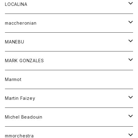
ジャケット
パンツ
アウター
トップス
LOCALINA
Tシャツ
スカート
スカート
カットソー
シャツ
ロングスリーブテーシャツ
maccheronian
トレーナー
セーター
ニット
シャツ
靴
MANEBU
パーカー
チュニック
ボトム
スカート
靴
MARK GONZALES
ハーフスリーブTシャツ
Tシャツ
ワンピース
ボトム
トップス
Marmot
ブラウス
ボトム
Tシャツ
ワンピース
Tシャツ
Martin Faizey
ベスト
ワンピース
ベルト
Michel Beadouin
ポロシャツ
トップス
mmorchestra
ロングスリーブTシャツ