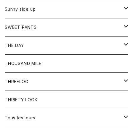
シャツ
カーディガン
オーバーオール
ブレスレット
ブーツ
Sunny side up
セーター
グローブ
リング
サンダル
アウター
SWEET PANTS
Tシャツ
Tシャツ
Ｇジャン
ボトム
ボトム
THE DAY
シャツ
ジーンズ
ショートパンツ
トップス
THOUSAND MILE
ボトム
Tシャツ
THREELOG
ワンピース
トップス
THRIFTY LOOK
コート
Tシャツ
Tous les jours