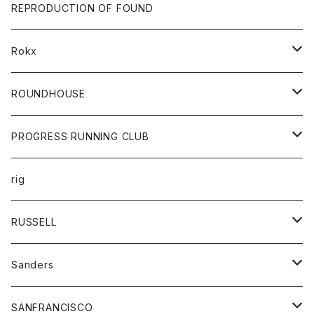
帽子
靴
トップス
財布
パンツ
REPRODUCTION OF FOUND
ロングスリーブカットソー
バック
カットソー
ショートパンツ
ボトムス
バック
Rokx
帽子
カーディガン
ショートパンツ
レディース
ボトム
ROUNDHOUSE
シャツ
パンツ
カットソー
エプロン
PROGRESS RUNNING CLUB
セーター
コート
キッズ
トップス
rig
Tシャツ
ジャケット
オーバーオール
Tシャツ
ボトム
グッズ
RUSSELL
トレーナー
シャツ
ペインターパンツ
帽子
アウター
Sanders
ニット
セーター
コート
スカート
グッズ
SANFRANCISCO