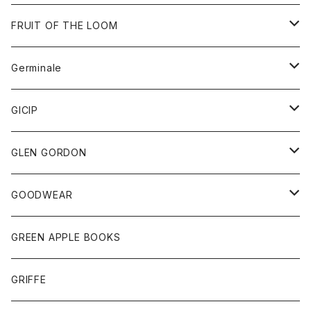
ダウンベスト
バッグ
サングラス
FRUIT OF THE LOOM
Tシャツ
アウター
Germinale
ボトム
パーカー
グッズ
靴
GICIP
ネクタイ
サンダル
トップス
トップス
GLEN GORDON
チーフ
シャツ
Tシャツ
ボトム
グッズ
GOODWEAR
タンクトップ
ショートパンツ
手袋
レディース
トップス
GREEN APPLE BOOKS
Tシャツ
スカート
スカート
Tシャツ
GRIFFE
トレーナー