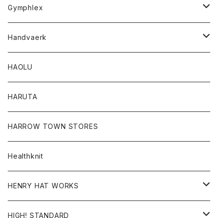
Tシャツ
Gymphlex
ロングスリーブTシャツ
アウター
Handvaerk
カーディガン
トップス
トップス
HAOLU
コート
シャツ
Tシャツ
レディース
HARUTA
ダウンジャケツト
スウェット
ロンTEE
カーディガン
ボトム
HARROW TOWN STORES
ダウンベスト
ダウンベスト
スエット
コート
パンツ
Healthknit
ジャケット
Ｔシャツ
Ｔシャツ
HENRY HAT WORKS
ワンピース
帽子
HIGH! STANDARD