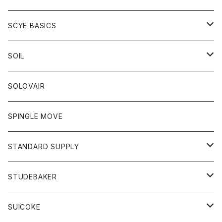
ベスト
Tシャツ
パーカー
靴
Tシャツ
アウター
SCYE BASICS
ロングスリーブＴシャツ
ボトム
カーディガン
トップス
グッズ
ボトム
SOIL
ワンピース
コート
Tシャツ
ネクタイ
ジーンズ
ボトム
アクセサリー
トップス
靴
SOLOVAIR
ジャケット
トレーナー
グローブ
チノパン
ショートパンツ
ポロシャツ
レディース
トップス
靴
ワンピース
SPINGLE MOVE
パーカー
パーカー
ストール
スカート
ベスト
スカート
カットソー
アクセサリー
ボトム
トップス
STANDARD SUPPLY
ロングスリーブTシャツ
パンツ
ジャケット
Tシャツ
カーディガン
バック
ショートパンツ
カットソー
レディース
ボトム
財布
STUDEBAKER
Tシャツ
パーカー
ジャケット
パンツ
カットソー
パンツ
バッグ
アクセサリー
SUICOKE