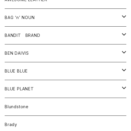
スカート
その他雑貨
グッズ
アウター
BAG ‘n’ NOUN
パンツ
靴
革ジャケット
アクセサリー
BANDIT BRAND
バッグ
トップス
BEN DAIVIS
ポーチ
Ｔシャツ
ポトム
BLUE BLUE
パンツ
アウター
BLUE PLANET
カーディガン
アクセサリー
サングラス
Blundstone
コート
バッグ
キッズ
Brady