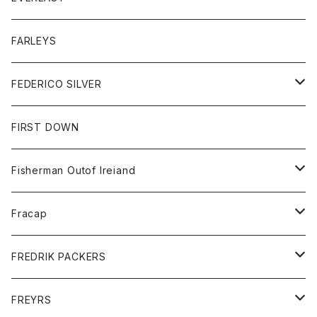
ベスト
ベスト
シャツ
ボトム
トップス
FARLEYS
フリース
セーター
ショートパンツ
ジャケット
レディース
ボトム
FEDERICO SILVER
Tシャツ
パンツ
スエットシャツ
コート
スエットパンツ
グッズ
アクセサリー
FIRST DOWN
トレーナー
ロングスリーブTシャツ
ジャケット
帽子
Fisherman Outof Ireiand
ポロシャツ
シャツ
ニット
Fracap
ショートパンツ
グッズ
FREDRIK PACKERS
ダウンジャケット
靴
アクセサリー
FREYRS