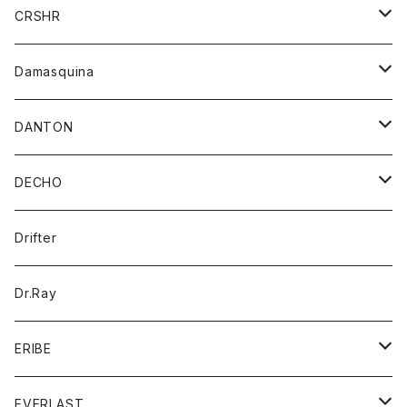
シャツ
ジャケット
ジャケット
CRSHR
バンダナ
トレーナー
スカート
ワンピース
キャップ
Damasquina
ネクタイ
パーカー
チュニック
ブラウス
ウォレット
DANTON
帽子
ベスト
Tシャツ
カードケース
アウター
DECHO
ポロシャツ
パーカー
コート
バッグ
アクセサリー
帽子
Drifter
ロングスリーブTシャツ
ワンピース
ジャケット
バッグ
キッズ
Dr.Ray
ボトム
ダウンジャケット
シャツ
グッズ
ERIBE
ジャケット
ダウンベスト
Tシャツ
帽子
トップス
ニット
EVERLAST