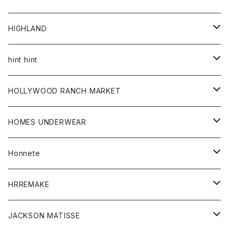
アウター
HIGHLAND
ジャケット
トップス
帽子
hint hint
シャツ
ボトム
ストール
HOLLYWOOD RANCH MARKET
カーディガン
グッズ
アウター
HOMES UNDERWEAR
Tシャツ
帽子
カーディガン
アクセサリー
アウター
Honnete
コート
ウォレット
カーディガン
キッズ
キッズ
ブラウス
HRREMAKE
ジャケット
ストール
コート
Tシャツ
Tシャツ
グッズ
グッズ
ワンピース
バック
JACKSON MATISSE