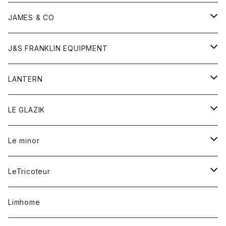
ダウンベスト
ネックレス
ジャケット
ロンパース
アンダーウェア
靴
トップス
トップス
キッズ
Tシャツ
JAMES & CO
パーカー
バッグ
ダウンベスト
靴
ストール
カーディガン
カットソー
トレーナー
ボトム
ボトム
トップス
帽子
ボトム
J&S FRANKLIN EQUIPMENT
ブレザー
ブレスレット
パーカー
グローブ
バンダナ
ジャケット
シャツ
オーバーオール
オーバーオール
Gジャケット
レディース
レディース
帽子
アウター
LANTERN
フリース
ベルト
ストール/マフラー
帽子
シャツ
セーター
ショートパンツ
ショートパンツ
スウェット
アウター
オーバーオール
ワンピース
アウター
LE GLAZIK
マフラー
バック
スウェットシャツ
Tシャツ
ジーンズ
スカート
カーディガン
シャツ
ワンピース
Tシャツ
レディース
Le minor
リング
帽子
ストレッチフライス
トレーナー
スウェットパンツ
パンツ
コート
コート
ボトム
LeTricoteur
バンダナ
セーター
ベスト
スカート
シャツ
シャツ
スカート
レディース
カーディガン
Limhome
タンクトップ
パンツ
スウェット