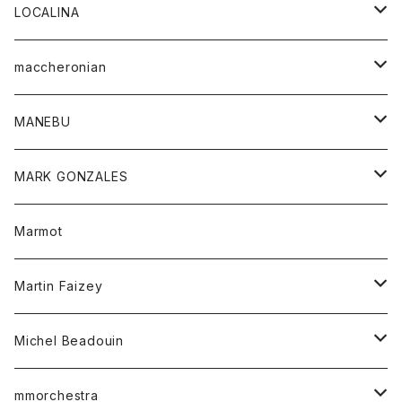
ジャケット
パンツ
アウター
トップス
LOCALINA
Tシャツ
スカート
スカート
カットソー
シャツ
ロングスリーブテーシャツ
maccheronian
トレーナー
セーター
ニット
シャツ
靴
MANEBU
パーカー
チュニック
ボトム
スカート
靴
MARK GONZALES
ハーフスリーブTシャツ
Tシャツ
ワンピース
ボトム
トップス
Marmot
ブラウス
ボトム
Tシャツ
ワンピース
Tシャツ
Martin Faizey
ベスト
ワンピース
ベルト
Michel Beadouin
ポロシャツ
トップス
mmorchestra
ロングスリーブTシャツ