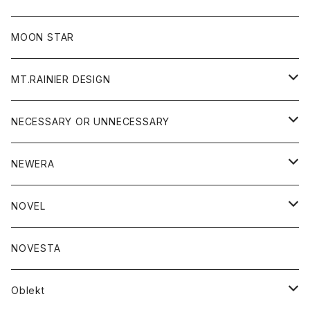
ジャケット
フリース
パンツ
帽子
MOON STAR
ニット
MT.RAINIER DESIGN
ブラウス
アウター
NECESSARY OR UNNECESSARY
コート
アクセサリー
アウター
NEWERA
ジャケット
バッグ
コート
グッズ
アクセサリー
帽子
NOVEL
ダウンジャケット
ジャケット
ウォレット
バッグ
トップス
グッズ
トップス
NOVESTA
ダウンベスト
ダウン
靴
ブレスレット
ジャケット
靴
カットソー
ボトム
トップス
ボトム
Oblekt