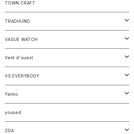
トップス
TOWN CRAFT
レディース
TRADHUND
カットソー
セーター
VAGUE WATCH
ベスト
時計
Vent d'ouest
ボトム
VS EVERYBODY
スカート
トップス
トップス
Yarmo
パンツ
ベスト
Ｔシャツ
アウター
yoused
コート
小物
ZDA