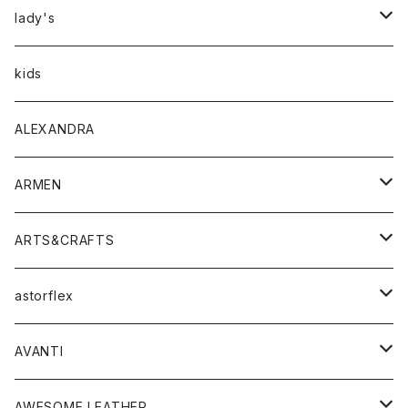
アウター
lady's
トップス
アウター
kids
Tシャツ
ボトムス
トップス
ALEXANDRA
シャツ
Tシャツ・カットソー
ボトムス
ARMEN
ニット・セーター
シャツ・ブラウス
パンツ
ワンピース・オールインワン
アウター
ARTS&CRAFTS
スウェット・パーカー
ニット・セーター
スカート
コート
バッグ
トップス
アクセサリー
astorflex
タンクトップ
パーカー・スウェット
ジャケット
ベスト
ウォレット
シューズ
ワンピース
グッズ
AVANTI
タンクトップ・キャミソール
シャツ
バッグ
靴
アクセサリー
ボトム
シャツ
AWESOME LEATHER