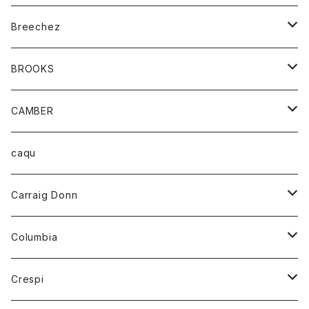
ジャケット
ベルト
Tシャツ
グッズ
Breechez
ダウンベスト
アンダーウェアー
トップス
シャツ
BROOKS
パーカー
カードホルダー
カーディガン
ボトム
グッズ
CAMBER
ブレザー
キーホルダー
ジャケット
オーバーオール
靴
レディース
トップス
caqu
靴
シャツ
ショートパンツ
オーバーオール
ハーフスリーブTシャツ
Carraig Donn
財布
セーター
ジーンズ
カーディガン
ニット
Columbia
ストール/マフラー
タンクトップ
スカート
コート
アウター
Crespi
チーフ
Tシャツ
パンツ