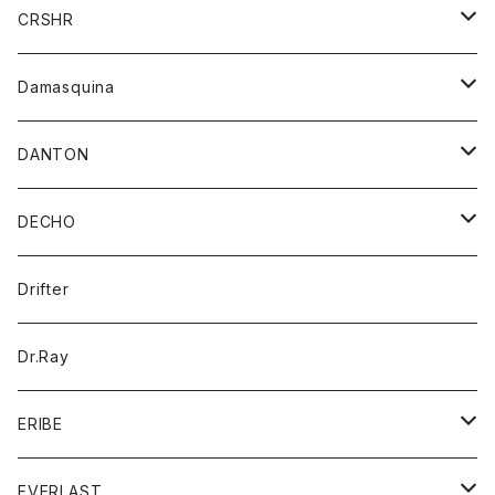
シャツ
ジャケット
ジャケット
CRSHR
バンダナ
トレーナー
スカート
ワンピース
キャップ
Damasquina
ネクタイ
パーカー
チュニック
ブラウス
ウォレット
DANTON
帽子
ベスト
Tシャツ
カードケース
アウター
DECHO
ポロシャツ
パーカー
コート
バッグ
アクセサリー
帽子
Drifter
ロングスリーブTシャツ
ワンピース
ジャケット
バッグ
キッズ
Dr.Ray
ボトム
ダウンジャケット
シャツ
グッズ
ERIBE
ジャケット
ダウンベスト
Tシャツ
帽子
トップス
ニット
EVERLAST