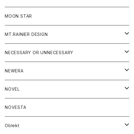
ジャケット
フリース
パンツ
帽子
MOON STAR
ニット
MT.RAINIER DESIGN
ブラウス
アウター
NECESSARY OR UNNECESSARY
コート
アクセサリー
アウター
NEWERA
ジャケット
バッグ
コート
グッズ
アクセサリー
帽子
NOVEL
ダウンジャケット
ジャケット
ウォレット
バッグ
トップス
グッズ
トップス
NOVESTA
ダウンベスト
ダウン
靴
ブレスレット
ジャケット
靴
カットソー
ボトム
トップス
ボトム
Oblekt