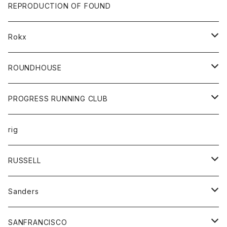
帽子
靴
トップス
財布
パンツ
REPRODUCTION OF FOUND
ロングスリーブカットソー
バック
カットソー
ショートパンツ
ボトムス
バック
Rokx
帽子
カーディガン
ショートパンツ
レディース
ボトム
ROUNDHOUSE
シャツ
パンツ
カットソー
エプロン
PROGRESS RUNNING CLUB
セーター
コート
キッズ
トップス
rig
Tシャツ
ジャケット
オーバーオール
Tシャツ
ボトム
グッズ
RUSSELL
トレーナー
シャツ
ペインターパンツ
帽子
アウター
Sanders
ニット
セーター
コート
スカート
グッズ
SANFRANCISCO