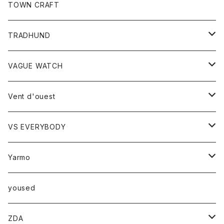
トップス
TOWN CRAFT
レディース
TRADHUND
カットソー
セーター
VAGUE WATCH
ベスト
時計
Vent d'ouest
ボトム
VS EVERYBODY
スカート
トップス
トップス
Yarmo
パンツ
ベスト
Ｔシャツ
アウター
yoused
コート
小物
ZDA