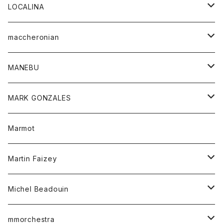
ジャケット
パンツ
アウター
トップス
LOCALINA
Tシャツ
スカート
スカート
カットソー
シャツ
ロングスリーブテーシャツ
maccheronian
トレーナー
セーター
ニット
シャツ
靴
MANEBU
パーカー
チュニック
ボトム
スカート
靴
MARK GONZALES
ハーフスリーブTシャツ
Tシャツ
ワンピース
ボトム
トップス
Marmot
ブラウス
ボトム
Tシャツ
ワンピース
Tシャツ
Martin Faizey
ベスト
ワンピース
ベルト
Michel Beadouin
ポロシャツ
トップス
mmorchestra
ロングスリーブTシャツ