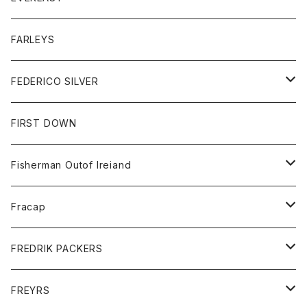
ベスト
ベスト
シャツ
ボトム
トップス
FARLEYS
フリース
セーター
ショートパンツ
ジャケット
レディース
ボトム
FEDERICO SILVER
Tシャツ
パンツ
スエットシャツ
コート
スエットパンツ
グッズ
アクセサリー
FIRST DOWN
トレーナー
ロングスリーブTシャツ
ジャケット
帽子
Fisherman Outof Ireiand
ポロシャツ
シャツ
ニット
Fracap
ショートパンツ
グッズ
FREDRIK PACKERS
ダウンジャケット
靴
アクセサリー
FREYRS