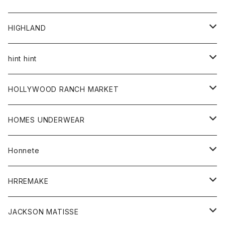
アウター
HIGHLAND
ジャケット
トップス
帽子
hint hint
シャツ
ボトム
ストール
HOLLYWOOD RANCH MARKET
カーディガン
グッズ
アウター
HOMES UNDERWEAR
Tシャツ
帽子
カーディガン
アクセサリー
アウター
Honnete
コート
ウォレット
カーディガン
キッズ
キッズ
ブラウス
HRREMAKE
ジャケット
ストール
コート
Tシャツ
Tシャツ
グッズ
グッズ
ワンピース
バック
JACKSON MATISSE