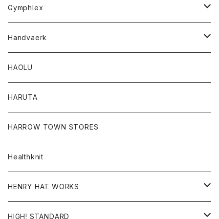
Tシャツ
Gymphlex
ロングスリーブTシャツ
アウター
Handvaerk
カーディガン
トップス
トップス
HAOLU
コート
シャツ
Tシャツ
レディース
HARUTA
ダウンジャケツト
スウェット
ロンTEE
カーディガン
ボトム
HARROW TOWN STORES
ダウンベスト
ダウンベスト
スエット
コート
パンツ
Healthknit
ジャケット
Ｔシャツ
Ｔシャツ
HENRY HAT WORKS
ワンピース
帽子
HIGH! STANDARD