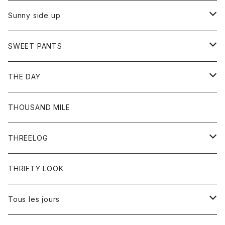
シャツ
カーディガン
オーバーオール
ブレスレット
ブーツ
Sunny side up
セーター
グローブ
リング
サンダル
アウター
SWEET PANTS
Tシャツ
Tシャツ
Ｇジャン
ボトム
ボトム
THE DAY
シャツ
ジーンズ
ショートパンツ
トップス
THOUSAND MILE
ボトム
Tシャツ
THREELOG
ワンピース
トップス
THRIFTY LOOK
コート
Tシャツ
Tous les jours