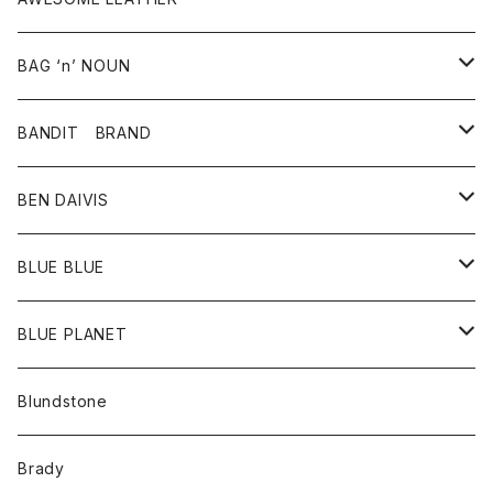
スカート
その他雑貨
グッズ
アウター
BAG ‘n’ NOUN
パンツ
靴
革ジャケット
アクセサリー
BANDIT BRAND
バッグ
トップス
BEN DAIVIS
ポーチ
Ｔシャツ
ポトム
BLUE BLUE
パンツ
アウター
BLUE PLANET
カーディガン
アクセサリー
サングラス
Blundstone
コート
バッグ
キッズ
Brady