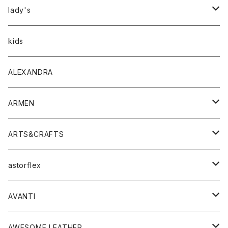
アウター
lady's
トップス
アウター
kids
Tシャツ
ボトムス
トップス
ALEXANDRA
シャツ
Tシャツ・カットソー
ボトムス
ARMEN
ニット・セーター
シャツ・ブラウス
パンツ
ワンピース・オールインワン
アウター
ARTS&CRAFTS
スウェット・パーカー
ニット・セーター
スカート
コート
バッグ
トップス
アクセサリー
astorflex
タンクトップ
パーカー・スウェット
ジャケット
ベスト
ウォレット
シューズ
ワンピース
グッズ
AVANTI
タンクトップ・キャミソール
シャツ
バッグ
靴
アクセサリー
ボトム
シャツ
AWESOME LEATHER