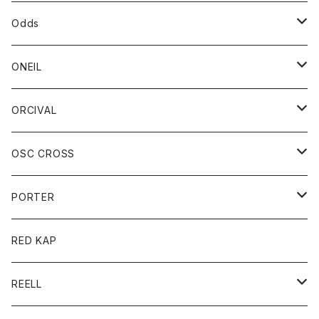
パーカー
パーカー
バック
ベルト
シャツ
ストール/マフラー
スエット
ショートパンツ
シャツ
レディース
ボトム
ボトム
Odds
ベスト
帽子
Tシャツ
帽子
フーディ
パンツ
シャツジャケット
シャツ
ショートパンツ
ショートパンツ
レディース
帽子
ONEIL
トレーナー
セーター
Tシャツ
ジーンズ
パンツ
ボトム
スカート
ORCIVAL
ベスト
Tシャツ
ボトム
パンツ
アウター
OSC CROSS
トレーナー
コート
アクセサリー
ダウンジャケット
PORTER
ベスト
ジャケット
バッグ
キッズ
カードホルダー
RED KAP
ロングスリーブＴシャツ
ダウンベスト
Tシャツ
グッズ
キーホルダー
REELL
パーカー