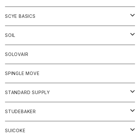
ベスト
Tシャツ
パーカー
靴
Tシャツ
アウター
SCYE BASICS
ロングスリーブＴシャツ
ボトム
カーディガン
トップス
グッズ
ボトム
SOIL
ワンピース
コート
Tシャツ
ネクタイ
ジーンズ
ボトム
アクセサリー
トップス
靴
SOLOVAIR
ジャケット
トレーナー
グローブ
チノパン
ショートパンツ
ポロシャツ
レディース
トップス
靴
ワンピース
SPINGLE MOVE
パーカー
パーカー
ストール
スカート
ベスト
スカート
カットソー
アクセサリー
ボトム
トップス
STANDARD SUPPLY
ロングスリーブTシャツ
パンツ
ジャケット
Tシャツ
カーディガン
バック
ショートパンツ
カットソー
レディース
ボトム
財布
STUDEBAKER
Tシャツ
パーカー
ジャケット
パンツ
カットソー
パンツ
バッグ
アクセサリー
SUICOKE