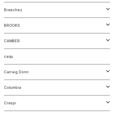
ジャケット
ベルト
Tシャツ
グッズ
Breechez
ダウンベスト
アンダーウェアー
トップス
シャツ
BROOKS
パーカー
カードホルダー
カーディガン
ボトム
グッズ
CAMBER
ブレザー
キーホルダー
ジャケット
オーバーオール
靴
レディース
トップス
caqu
靴
シャツ
ショートパンツ
オーバーオール
ハーフスリーブTシャツ
Carraig Donn
財布
セーター
ジーンズ
カーディガン
ニット
Columbia
ストール/マフラー
タンクトップ
スカート
コート
アウター
Crespi
チーフ
Tシャツ
パンツ