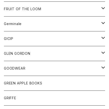
ダウンベスト
バッグ
サングラス
FRUIT OF THE LOOM
Tシャツ
アウター
Germinale
ボトム
パーカー
グッズ
靴
GICIP
ネクタイ
サンダル
トップス
トップス
GLEN GORDON
チーフ
シャツ
Tシャツ
ボトム
グッズ
GOODWEAR
タンクトップ
ショートパンツ
手袋
レディース
トップス
GREEN APPLE BOOKS
Tシャツ
スカート
スカート
Tシャツ
GRIFFE
トレーナー