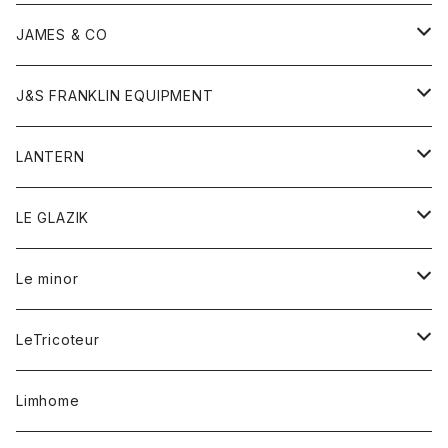
ダウンベスト
ネックレス
ジャケット
ロンパース
アンダーウェア
靴
トップス
トップス
キッズ
Tシャツ
JAMES & CO
パーカー
バッグ
ダウンベスト
靴
ストール
カーディガン
カットソー
トレーナー
ボトム
ボトム
トップス
帽子
ボトム
J&S FRANKLIN EQUIPMENT
ブレザー
ブレスレット
パーカー
グローブ
バンダナ
ジャケット
シャツ
オーバーオール
オーバーオール
Gジャケット
レディース
レディース
帽子
アウター
LANTERN
フリース
ベルト
ストール/マフラー
帽子
シャツ
セーター
ショートパンツ
ショートパンツ
スウェット
アウター
オーバーオール
ワンピース
アウター
LE GLAZIK
マフラー
バック
スウェットシャツ
Tシャツ
ジーンズ
スカート
カーディガン
シャツ
ワンピース
Tシャツ
レディース
Le minor
リング
帽子
ストレッチフライス
トレーナー
スウェットパンツ
パンツ
コート
コート
ボトム
LeTricoteur
バンダナ
セーター
ベスト
スカート
シャツ
シャツ
スカート
レディース
カーディガン
Limhome
タンクトップ
パンツ
スウェット