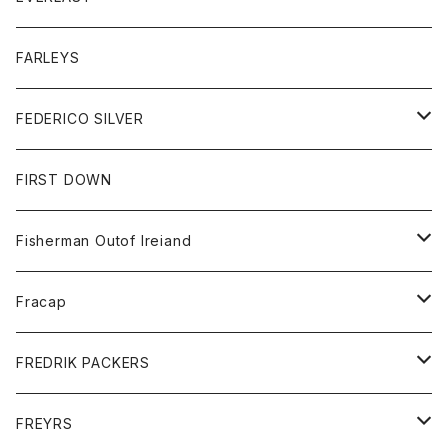
ベスト
ベスト
シャツ
ボトム
トップス
FARLEYS
フリース
セーター
ショートパンツ
ジャケット
レディース
ボトム
FEDERICO SILVER
Tシャツ
パンツ
スエットシャツ
コート
スエットパンツ
グッズ
アクセサリー
FIRST DOWN
トレーナー
ロングスリーブTシャツ
ジャケット
帽子
Fisherman Outof Ireiand
ポロシャツ
シャツ
ニット
Fracap
ショートパンツ
グッズ
FREDRIK PACKERS
ダウンジャケット
靴
アクセサリー
FREYRS