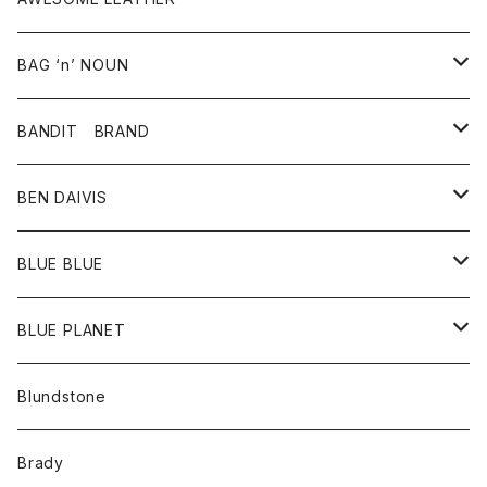
スカート
その他雑貨
グッズ
アウター
BAG ‘n’ NOUN
パンツ
靴
革ジャケット
アクセサリー
BANDIT BRAND
バッグ
トップス
BEN DAIVIS
ポーチ
Ｔシャツ
ポトム
BLUE BLUE
パンツ
アウター
BLUE PLANET
カーディガン
アクセサリー
サングラス
Blundstone
コート
バッグ
キッズ
Brady