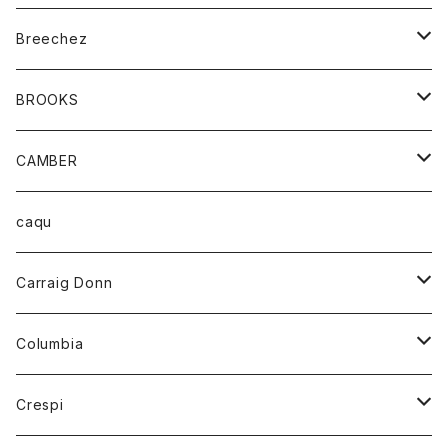
ジャケット
ベルト
Tシャツ
グッズ
Breechez
ダウンベスト
アンダーウェアー
トップス
シャツ
BROOKS
パーカー
カードホルダー
カーディガン
ボトム
グッズ
CAMBER
ブレザー
キーホルダー
ジャケット
オーバーオール
靴
レディース
トップス
caqu
靴
シャツ
ショートパンツ
オーバーオール
ハーフスリーブTシャツ
Carraig Donn
財布
セーター
ジーンズ
カーディガン
ニット
Columbia
ストール/マフラー
タンクトップ
スカート
コート
アウター
Crespi
チーフ
Tシャツ
パンツ