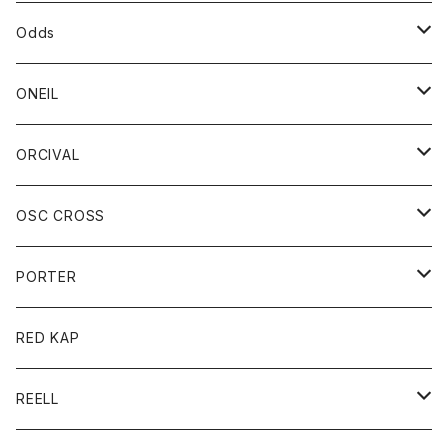
パーカー
パーカー
バック
ベルト
シャツ
ストール/マフラー
スエット
ショートパンツ
シャツ
レディース
ボトム
ボトム
Odds
ベスト
帽子
Tシャツ
帽子
フーディ
パンツ
シャツジャケット
シャツ
ショートパンツ
ショートパンツ
レディース
帽子
ONEIL
トレーナー
セーター
Tシャツ
ジーンズ
パンツ
ボトム
スカート
ORCIVAL
ベスト
Tシャツ
ボトム
パンツ
アウター
OSC CROSS
トレーナー
コート
アクセサリー
ダウンジャケット
PORTER
ベスト
ジャケット
バッグ
キッズ
カードホルダー
RED KAP
ロングスリーブＴシャツ
ダウンベスト
Tシャツ
グッズ
キーホルダー
REELL
パーカー