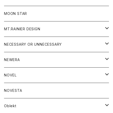
ジャケット
フリース
パンツ
帽子
MOON STAR
ニット
MT.RAINIER DESIGN
ブラウス
アウター
NECESSARY OR UNNECESSARY
コート
アクセサリー
アウター
NEWERA
ジャケット
バッグ
コート
グッズ
アクセサリー
帽子
NOVEL
ダウンジャケット
ジャケット
ウォレット
バッグ
トップス
グッズ
トップス
NOVESTA
ダウンベスト
ダウン
靴
ブレスレット
ジャケット
靴
カットソー
ボトム
トップス
ボトム
Oblekt