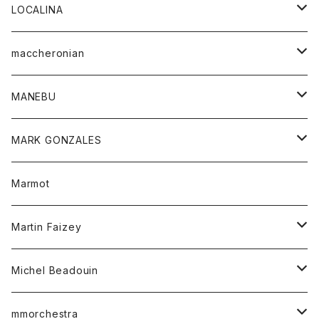
ジャケット
パンツ
アウター
トップス
LOCALINA
Tシャツ
スカート
スカート
カットソー
シャツ
ロングスリーブテーシャツ
maccheronian
トレーナー
セーター
ニット
シャツ
靴
MANEBU
パーカー
チュニック
ボトム
スカート
靴
MARK GONZALES
ハーフスリーブTシャツ
Tシャツ
ワンピース
ボトム
トップス
Marmot
ブラウス
ボトム
Tシャツ
ワンピース
Tシャツ
Martin Faizey
ベスト
ワンピース
ベルト
Michel Beadouin
ポロシャツ
トップス
mmorchestra
ロングスリーブTシャツ