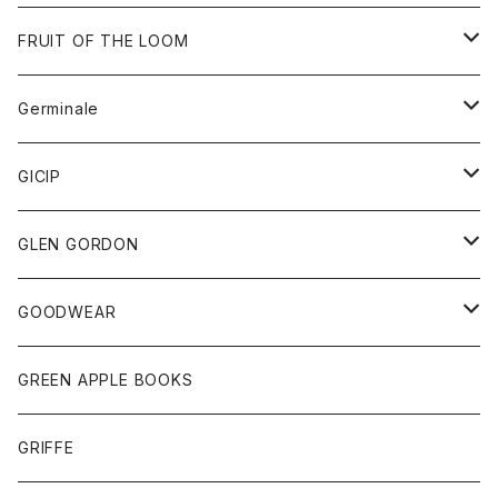
ダウンベスト
バッグ
サングラス
FRUIT OF THE LOOM
Tシャツ
アウター
Germinale
ボトム
パーカー
グッズ
靴
GICIP
ネクタイ
サンダル
トップス
トップス
GLEN GORDON
チーフ
シャツ
Tシャツ
ボトム
グッズ
GOODWEAR
タンクトップ
ショートパンツ
手袋
レディース
トップス
GREEN APPLE BOOKS
Tシャツ
スカート
スカート
Tシャツ
GRIFFE
トレーナー