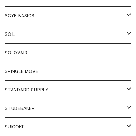
ベスト
Tシャツ
パーカー
靴
Tシャツ
アウター
SCYE BASICS
ロングスリーブＴシャツ
ボトム
カーディガン
トップス
グッズ
ボトム
SOIL
ワンピース
コート
Tシャツ
ネクタイ
ジーンズ
ボトム
アクセサリー
トップス
靴
SOLOVAIR
ジャケット
トレーナー
グローブ
チノパン
ショートパンツ
ポロシャツ
レディース
トップス
靴
ワンピース
SPINGLE MOVE
パーカー
パーカー
ストール
スカート
ベスト
スカート
カットソー
アクセサリー
ボトム
トップス
STANDARD SUPPLY
ロングスリーブTシャツ
パンツ
ジャケット
Tシャツ
カーディガン
バック
ショートパンツ
カットソー
レディース
ボトム
財布
STUDEBAKER
Tシャツ
パーカー
ジャケット
パンツ
カットソー
パンツ
バッグ
アクセサリー
SUICOKE