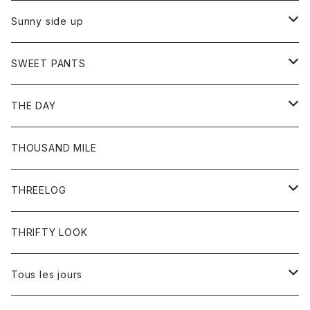
シャツ
カーディガン
オーバーオール
ブレスレット
ブーツ
Sunny side up
セーター
グローブ
リング
サンダル
アウター
SWEET PANTS
Tシャツ
Tシャツ
Ｇジャン
ボトム
ボトム
THE DAY
シャツ
ジーンズ
ショートパンツ
トップス
THOUSAND MILE
ボトム
Tシャツ
THREELOG
ワンピース
トップス
THRIFTY LOOK
コート
Tシャツ
Tous les jours