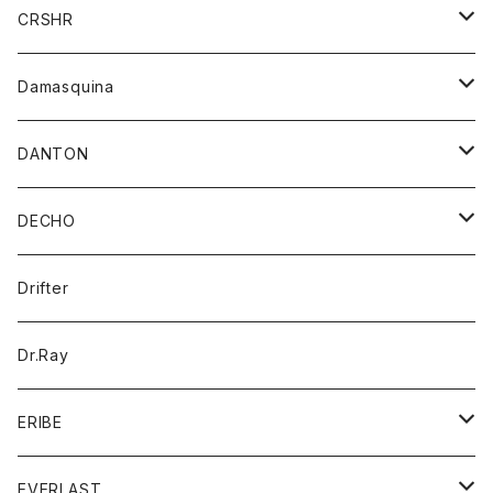
シャツ
ジャケット
ジャケット
CRSHR
バンダナ
トレーナー
スカート
ワンピース
キャップ
Damasquina
ネクタイ
パーカー
チュニック
ブラウス
ウォレット
DANTON
帽子
ベスト
Tシャツ
カードケース
アウター
DECHO
ポロシャツ
パーカー
コート
バッグ
アクセサリー
帽子
Drifter
ロングスリーブTシャツ
ワンピース
ジャケット
バッグ
キッズ
Dr.Ray
ボトム
ダウンジャケット
シャツ
グッズ
ERIBE
ジャケット
ダウンベスト
Tシャツ
帽子
トップス
ニット
EVERLAST