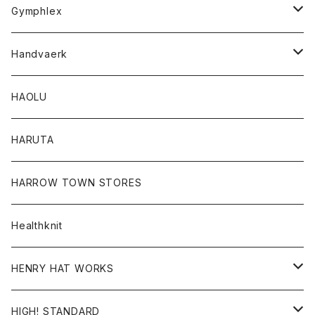
Tシャツ
Gymphlex
ロングスリーブTシャツ
アウター
Handvaerk
カーディガン
トップス
トップス
HAOLU
コート
シャツ
Tシャツ
レディース
HARUTA
ダウンジャケツト
スウェット
ロンTEE
カーディガン
ボトム
HARROW TOWN STORES
ダウンベスト
ダウンベスト
スエット
コート
パンツ
Healthknit
ジャケット
Ｔシャツ
Ｔシャツ
HENRY HAT WORKS
ワンピース
帽子
HIGH! STANDARD