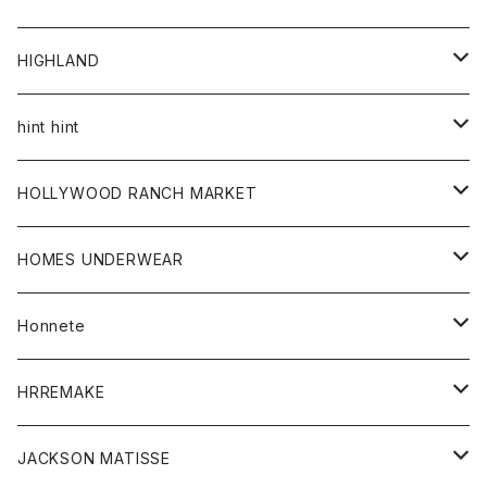
アウター
HIGHLAND
ジャケット
トップス
帽子
hint hint
シャツ
ボトム
ストール
HOLLYWOOD RANCH MARKET
カーディガン
グッズ
アウター
HOMES UNDERWEAR
Tシャツ
帽子
カーディガン
アクセサリー
アウター
Honnete
コート
ウォレット
カーディガン
キッズ
キッズ
ブラウス
HRREMAKE
ジャケット
ストール
コート
Tシャツ
Tシャツ
グッズ
グッズ
ワンピース
バック
JACKSON MATISSE