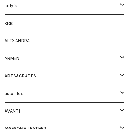
アウター
lady's
トップス
アウター
kids
Tシャツ
ボトムス
トップス
ALEXANDRA
シャツ
Tシャツ・カットソー
ボトムス
ARMEN
ニット・セーター
シャツ・ブラウス
パンツ
ワンピース・オールインワン
アウター
ARTS&CRAFTS
スウェット・パーカー
ニット・セーター
スカート
コート
バッグ
トップス
アクセサリー
astorflex
タンクトップ
パーカー・スウェット
ジャケット
ベスト
ウォレット
シューズ
ワンピース
グッズ
AVANTI
タンクトップ・キャミソール
シャツ
バッグ
靴
アクセサリー
ボトム
シャツ
AWESOME LEATHER