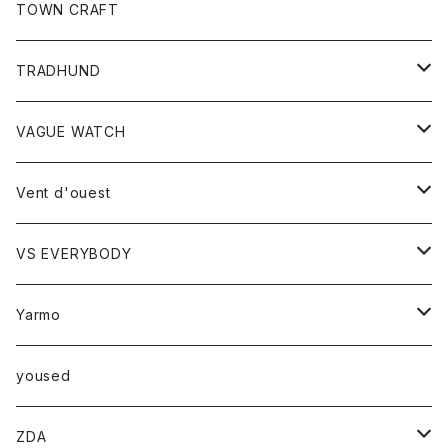
トップス
TOWN CRAFT
レディース
TRADHUND
カットソー
セーター
VAGUE WATCH
ベスト
時計
Vent d'ouest
ボトム
VS EVERYBODY
スカート
トップス
トップス
Yarmo
パンツ
ベスト
Ｔシャツ
アウター
yoused
コート
小物
ZDA