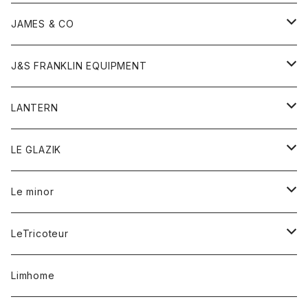
ダウンベスト
ネックレス
ジャケット
ロンパース
アンダーウェア
靴
トップス
トップス
キッズ
Tシャツ
JAMES & CO
パーカー
バッグ
ダウンベスト
靴
ストール
カーディガン
カットソー
トレーナー
ボトム
ボトム
トップス
帽子
ボトム
J&S FRANKLIN EQUIPMENT
ブレザー
ブレスレット
パーカー
グローブ
バンダナ
ジャケット
シャツ
オーバーオール
オーバーオール
Gジャケット
レディース
レディース
帽子
アウター
LANTERN
フリース
ベルト
ストール/マフラー
帽子
シャツ
セーター
ショートパンツ
ショートパンツ
スウェット
アウター
オーバーオール
ワンピース
アウター
LE GLAZIK
マフラー
バック
スウェットシャツ
Tシャツ
ジーンズ
スカート
カーディガン
シャツ
ワンピース
Tシャツ
レディース
Le minor
リング
帽子
ストレッチフライス
トレーナー
スウェットパンツ
パンツ
コート
コート
ボトム
LeTricoteur
バンダナ
セーター
ベスト
スカート
シャツ
シャツ
スカート
レディース
カーディガン
Limhome
タンクトップ
パンツ
スウェット