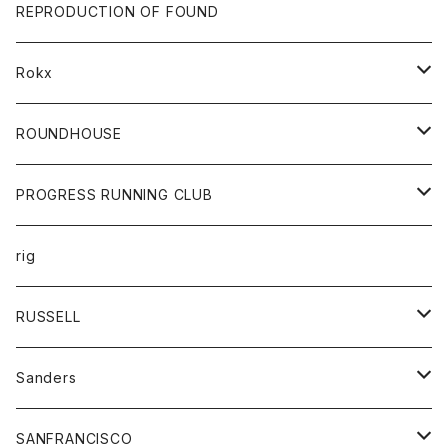
帽子
靴
トップス
財布
パンツ
REPRODUCTION OF FOUND
ロングスリーブカットソー
バック
カットソー
ショートパンツ
ボトムス
バック
Rokx
帽子
カーディガン
ショートパンツ
レディース
ボトム
ROUNDHOUSE
シャツ
パンツ
カットソー
エプロン
PROGRESS RUNNING CLUB
セーター
コート
キッズ
トップス
rig
Tシャツ
ジャケット
オーバーオール
Tシャツ
ボトム
グッズ
RUSSELL
トレーナー
シャツ
ペインターパンツ
帽子
アウター
Sanders
ニット
セーター
コート
スカート
グッズ
SANFRANCISCO