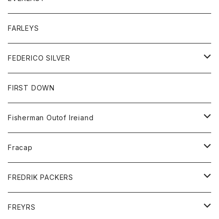
ベスト
ベスト
シャツ
ボトム
トップス
FARLEYS
フリース
セーター
ショートパンツ
ジャケット
レディース
ボトム
FEDERICO SILVER
Tシャツ
パンツ
スエットシャツ
コート
スエットパンツ
グッズ
アクセサリー
FIRST DOWN
トレーナー
ロングスリーブTシャツ
ジャケット
帽子
Fisherman Outof Ireiand
ポロシャツ
シャツ
ニット
Fracap
ショートパンツ
グッズ
FREDRIK PACKERS
ダウンジャケット
靴
アクセサリー
FREYRS