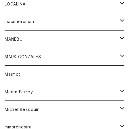
ジャケット
パンツ
アウター
トップス
LOCALINA
Tシャツ
スカート
スカート
カットソー
シャツ
ロングスリーブテーシャツ
maccheronian
トレーナー
セーター
ニット
シャツ
靴
MANEBU
パーカー
チュニック
ボトム
スカート
靴
MARK GONZALES
ハーフスリーブTシャツ
Tシャツ
ワンピース
ボトム
トップス
Marmot
ブラウス
ボトム
Tシャツ
ワンピース
Tシャツ
Martin Faizey
ベスト
ワンピース
ベルト
Michel Beadouin
ポロシャツ
トップス
mmorchestra
ロングスリーブTシャツ