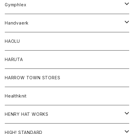
Tシャツ
Gymphlex
ロングスリーブTシャツ
アウター
Handvaerk
カーディガン
トップス
トップス
HAOLU
コート
シャツ
Tシャツ
レディース
HARUTA
ダウンジャケツト
スウェット
ロンTEE
カーディガン
ボトム
HARROW TOWN STORES
ダウンベスト
ダウンベスト
スエット
コート
パンツ
Healthknit
ジャケット
Ｔシャツ
Ｔシャツ
HENRY HAT WORKS
ワンピース
帽子
HIGH! STANDARD