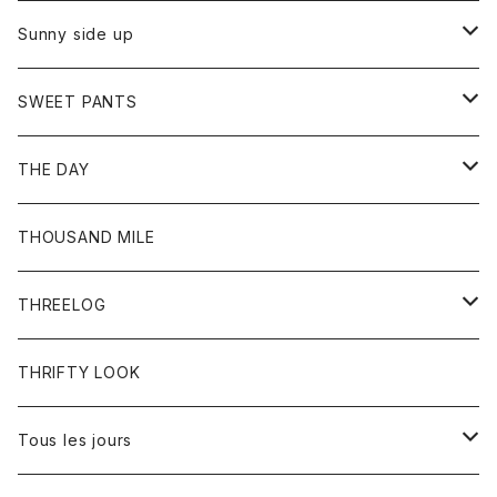
シャツ
カーディガン
オーバーオール
ブレスレット
ブーツ
Sunny side up
セーター
グローブ
リング
サンダル
アウター
SWEET PANTS
Tシャツ
Tシャツ
Ｇジャン
ボトム
ボトム
THE DAY
シャツ
ジーンズ
ショートパンツ
トップス
THOUSAND MILE
ボトム
Tシャツ
THREELOG
ワンピース
トップス
THRIFTY LOOK
コート
Tシャツ
Tous les jours