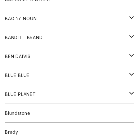
スカート
その他雑貨
グッズ
アウター
BAG ‘n’ NOUN
パンツ
靴
革ジャケット
アクセサリー
BANDIT BRAND
バッグ
トップス
BEN DAIVIS
ポーチ
Ｔシャツ
ポトム
BLUE BLUE
パンツ
アウター
BLUE PLANET
カーディガン
アクセサリー
サングラス
Blundstone
コート
バッグ
キッズ
Brady