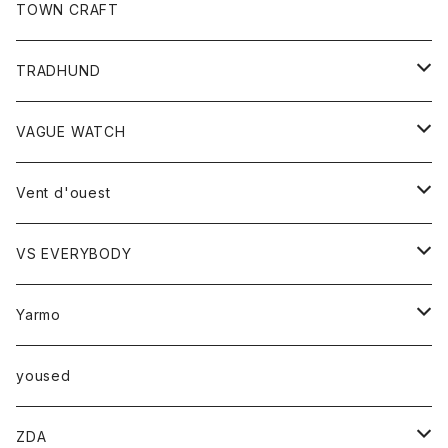
トップス
TOWN CRAFT
レディース
TRADHUND
カットソー
セーター
VAGUE WATCH
ベスト
時計
Vent d'ouest
ボトム
VS EVERYBODY
スカート
トップス
トップス
Yarmo
パンツ
ベスト
Ｔシャツ
アウター
yoused
コート
小物
ZDA