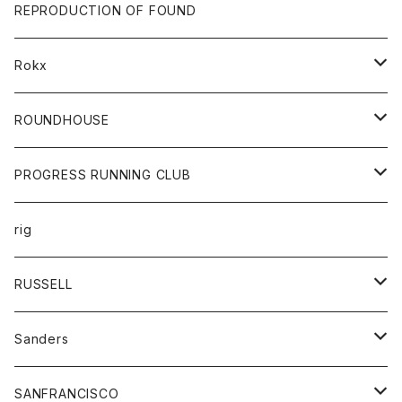
帽子
靴
トップス
財布
パンツ
REPRODUCTION OF FOUND
ロングスリーブカットソー
バック
カットソー
ショートパンツ
ボトムス
バック
Rokx
帽子
カーディガン
ショートパンツ
レディース
ボトム
ROUNDHOUSE
シャツ
パンツ
カットソー
エプロン
PROGRESS RUNNING CLUB
セーター
コート
キッズ
トップス
rig
Tシャツ
ジャケット
オーバーオール
Tシャツ
ボトム
グッズ
RUSSELL
トレーナー
シャツ
ペインターパンツ
帽子
アウター
Sanders
ニット
セーター
コート
スカート
グッズ
SANFRANCISCO