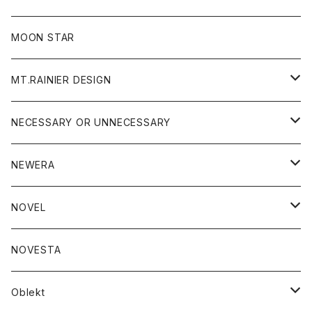
ジャケット
フリース
パンツ
帽子
MOON STAR
ニット
MT.RAINIER DESIGN
ブラウス
アウター
NECESSARY OR UNNECESSARY
コート
アクセサリー
アウター
NEWERA
ジャケット
バッグ
コート
グッズ
アクセサリー
帽子
NOVEL
ダウンジャケット
ジャケット
ウォレット
バッグ
トップス
グッズ
トップス
NOVESTA
ダウンベスト
ダウン
靴
ブレスレット
ジャケット
靴
カットソー
ボトム
トップス
ボトム
Oblekt