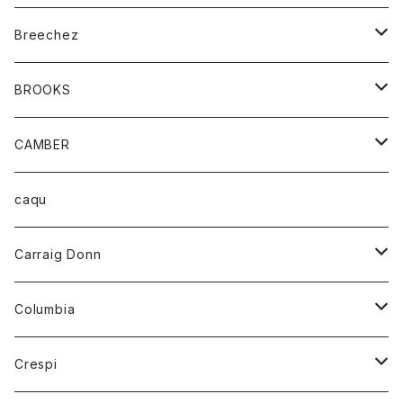
ジャケット
ベルト
Tシャツ
グッズ
Breechez
ダウンベスト
アンダーウェアー
トップス
シャツ
BROOKS
パーカー
カードホルダー
カーディガン
ボトム
グッズ
CAMBER
ブレザー
キーホルダー
ジャケット
オーバーオール
靴
レディース
トップス
caqu
靴
シャツ
ショートパンツ
オーバーオール
ハーフスリーブTシャツ
Carraig Donn
財布
セーター
ジーンズ
カーディガン
ニット
Columbia
ストール/マフラー
タンクトップ
スカート
コート
アウター
Crespi
チーフ
Tシャツ
パンツ