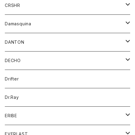
シャツ
ジャケット
ジャケット
CRSHR
バンダナ
トレーナー
スカート
ワンピース
キャップ
Damasquina
ネクタイ
パーカー
チュニック
ブラウス
ウォレット
DANTON
帽子
ベスト
Tシャツ
カードケース
アウター
DECHO
ポロシャツ
パーカー
コート
バッグ
アクセサリー
帽子
Drifter
ロングスリーブTシャツ
ワンピース
ジャケット
バッグ
キッズ
Dr.Ray
ボトム
ダウンジャケット
シャツ
グッズ
ERIBE
ジャケット
ダウンベスト
Tシャツ
帽子
トップス
ニット
EVERLAST