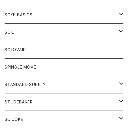
ベスト
Tシャツ
パーカー
靴
Tシャツ
アウター
SCYE BASICS
ロングスリーブＴシャツ
ボトム
カーディガン
トップス
グッズ
ボトム
SOIL
ワンピース
コート
Tシャツ
ネクタイ
ジーンズ
ボトム
アクセサリー
トップス
靴
SOLOVAIR
ジャケット
トレーナー
グローブ
チノパン
ショートパンツ
ポロシャツ
レディース
トップス
靴
ワンピース
SPINGLE MOVE
パーカー
パーカー
ストール
スカート
ベスト
スカート
カットソー
アクセサリー
ボトム
トップス
STANDARD SUPPLY
ロングスリーブTシャツ
パンツ
ジャケット
Tシャツ
カーディガン
バック
ショートパンツ
カットソー
レディース
ボトム
財布
STUDEBAKER
Tシャツ
パーカー
ジャケット
パンツ
カットソー
パンツ
バッグ
アクセサリー
SUICOKE