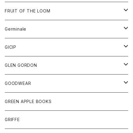
ダウンベスト
バッグ
サングラス
FRUIT OF THE LOOM
Tシャツ
アウター
Germinale
ボトム
パーカー
グッズ
靴
GICIP
ネクタイ
サンダル
トップス
トップス
GLEN GORDON
チーフ
シャツ
Tシャツ
ボトム
グッズ
GOODWEAR
タンクトップ
ショートパンツ
手袋
レディース
トップス
GREEN APPLE BOOKS
Tシャツ
スカート
スカート
Tシャツ
GRIFFE
トレーナー