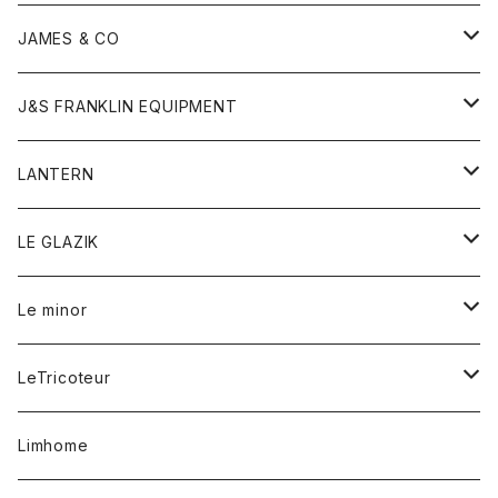
ダウンベスト
ネックレス
ジャケット
ロンパース
アンダーウェア
靴
トップス
トップス
キッズ
Tシャツ
JAMES & CO
パーカー
バッグ
ダウンベスト
靴
ストール
カーディガン
カットソー
トレーナー
ボトム
ボトム
トップス
帽子
ボトム
J&S FRANKLIN EQUIPMENT
ブレザー
ブレスレット
パーカー
グローブ
バンダナ
ジャケット
シャツ
オーバーオール
オーバーオール
Gジャケット
レディース
レディース
帽子
アウター
LANTERN
フリース
ベルト
ストール/マフラー
帽子
シャツ
セーター
ショートパンツ
ショートパンツ
スウェット
アウター
オーバーオール
ワンピース
アウター
LE GLAZIK
マフラー
バック
スウェットシャツ
Tシャツ
ジーンズ
スカート
カーディガン
シャツ
ワンピース
Tシャツ
レディース
Le minor
リング
帽子
ストレッチフライス
トレーナー
スウェットパンツ
パンツ
コート
コート
ボトム
LeTricoteur
バンダナ
セーター
ベスト
スカート
シャツ
シャツ
スカート
レディース
カーディガン
Limhome
タンクトップ
パンツ
スウェット