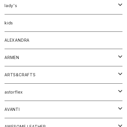
アウター
lady's
トップス
アウター
kids
Tシャツ
ボトムス
トップス
ALEXANDRA
シャツ
Tシャツ・カットソー
ボトムス
ARMEN
ニット・セーター
シャツ・ブラウス
パンツ
ワンピース・オールインワン
アウター
ARTS&CRAFTS
スウェット・パーカー
ニット・セーター
スカート
コート
バッグ
トップス
アクセサリー
astorflex
タンクトップ
パーカー・スウェット
ジャケット
ベスト
ウォレット
シューズ
ワンピース
グッズ
AVANTI
タンクトップ・キャミソール
シャツ
バッグ
靴
アクセサリー
ボトム
シャツ
AWESOME LEATHER