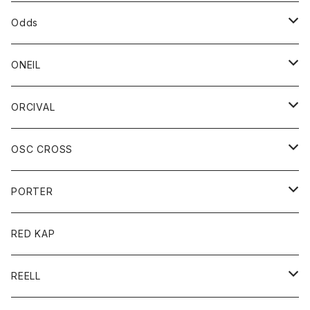
パーカー
パーカー
バック
ベルト
シャツ
ストール/マフラー
スエット
ショートパンツ
シャツ
レディース
ボトム
ボトム
Odds
ベスト
帽子
Tシャツ
帽子
フーディ
パンツ
シャツジャケット
シャツ
ショートパンツ
ショートパンツ
レディース
帽子
ONEIL
トレーナー
セーター
Tシャツ
ジーンズ
パンツ
ボトム
スカート
ORCIVAL
ベスト
Tシャツ
ボトム
パンツ
アウター
OSC CROSS
トレーナー
コート
アクセサリー
ダウンジャケット
PORTER
ベスト
ジャケット
バッグ
キッズ
カードホルダー
RED KAP
ロングスリーブＴシャツ
ダウンベスト
Tシャツ
グッズ
キーホルダー
REELL
パーカー