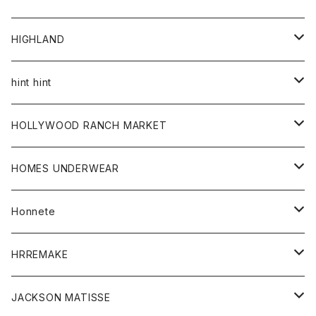
アウター
HIGHLAND
ジャケット
トップス
帽子
hint hint
シャツ
ボトム
ストール
HOLLYWOOD RANCH MARKET
カーディガン
グッズ
アウター
HOMES UNDERWEAR
Tシャツ
帽子
カーディガン
アクセサリー
アウター
Honnete
コート
ウォレット
カーディガン
キッズ
キッズ
ブラウス
HRREMAKE
ジャケット
ストール
コート
Tシャツ
Tシャツ
グッズ
グッズ
ワンピース
バック
JACKSON MATISSE